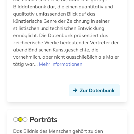
chemical engineering - equipment and
Bilddatenbank dar, die einen quantitativ und
supplies (1)
qualitativ umfassenden Blick auf das
künstlerische Genre der Zeichnung in seiner
chemie (6)
stilistischen und technischen Entwicklung
chemieunterricht (1)
ermöglicht. Die Datenbank präsentiert das
zeichnerische Werke bedeutender Vertreter der
chemischer apparatebau (1)
abendländischen Kunstgeschichte, die
vornehmlich, aber nicht ausschließlich als Maler
china (9)
tätig war...
Mehr Informationen
chirurgie (4)
chorgesang (1)
Zur Datenbank
chorgestühl (1)
christian gottlob (1)
Porträts
christliche kunst (3)
Das Bildnis des Menschen gehört zu den
christliche mission (1)