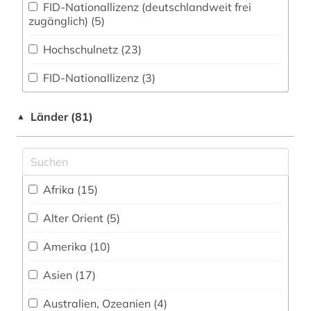
FID-Nationallizenz (deutschlandweit frei
angewandte kunst (1)
zugänglich) (5)
angewandte wissenschaften (1)
Hochschulnetz (23)
animationsfilm (1)
FID-Nationallizenz (3)
anne frank (1)
FID-Nationallizenz (2)
Länder (81)
▲
ansichtskarte (1)
frei verfügbar (772)
ansichtspostkarte (4)
Nationallizenz-Login für registrierte
Einzelpersonen (1)
anthologie (3)
Afrika (15)
Nationallizenz-Login für registrierte
anthropologie (1)
Einzelpersonen (2)
Alter Orient (5)
antifaschismus (1)
Amerika (10)
antike (10)
Asien (17)
antikensammlung (2)
Australien, Ozeanien (4)