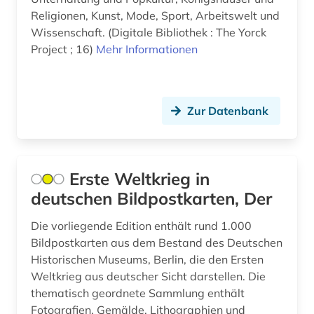
dekorative kunst (1)
Religionen, Kunst, Mode, Sport, Arbeitswelt und
Wissenschaft. (Digitale Bibliothek : The Yorck
demotisch (1)
Project ; 16)
Mehr Informationen
den haag (3)
dendi (1)
Zur Datenbank
denkmal (6)
denkmalpflege (2)
Erste Weltkrieg in
depotfund (1)
deutschen Bildpostkarten, Der
der blaue reiter (1)
Die vorliegende Edition enthält rund 1.000
dermatologie (2)
Bildpostkarten aus dem Bestand des Deutschen
Historischen Museums, Berlin, die den Ersten
design (8)
Weltkrieg aus deutscher Sicht darstellen. Die
thematisch geordnete Sammlung enthält
designer (1)
Fotografien, Gemälde, Lithographien und