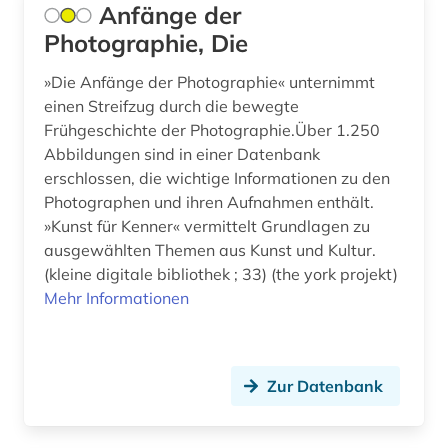
Anfänge der
bismarck (1)
Photographie, Die
blauer reiter (2)
»Die Anfänge der Photographie« unternimmt
bochum (1)
einen Streifzug durch die bewegte
Frühgeschichte der Photographie.Über 1.250
bodenkunde (1)
Abbildungen sind in einer Datenbank
erschlossen, die wichtige Informationen zu den
bollnäs (1)
Photographen und ihren Aufnahmen enthält.
»Kunst für Kenner« vermittelt Grundlagen zu
book of kells (1)
ausgewählten Themen aus Kunst und Kultur.
borgholm (1)
(kleine digitale bibliothek ; 33) (the york projekt)
Mehr Informationen
bornholm (1)
bosnien-herzegowina (2)
Zur Datenbank
botanik (3)
botanischer garten (1)