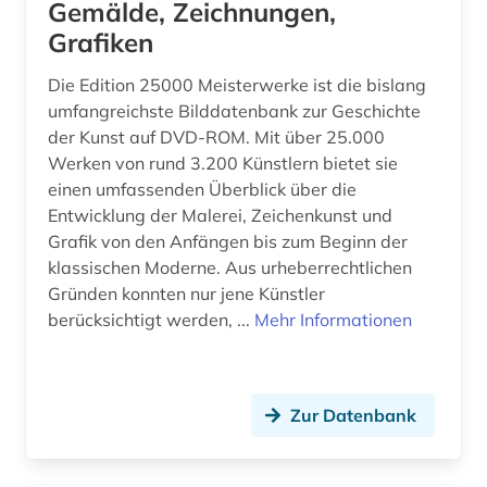
Gemälde, Zeichnungen,
bibliothekswesen (1)
Grafiken
biblische archäologie (1)
Die Edition 25000 Meisterwerke ist die bislang
biblische motive (1)
umfangreichste Bilddatenbank zur Geschichte
der Kunst auf DVD-ROM. Mit über 25.000
biblische stoffe (1)
Werken von rund 3.200 Künstlern bietet sie
einen umfassenden Überblick über die
bild (15)
Entwicklung der Malerei, Zeichenkunst und
bild motiv (1)
Grafik von den Anfängen bis zum Beginn der
klassischen Moderne. Aus urheberrechtlichen
bildarchiv (8)
Gründen konnten nur jene Künstler
berücksichtigt werden, ...
Mehr Informationen
bildatlas (1)
bildband (2)
bildbearbeitung (2)
Zur Datenbank
bildbeschreibung (1)