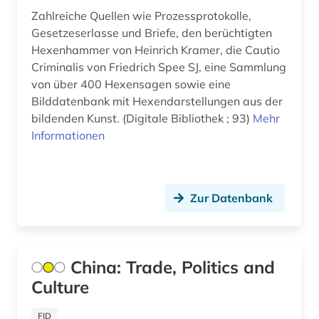
bauwerk (2)
Zahlreiche Quellen wie Prozessprotokolle,
bauzeichnung (1)
Gesetzeserlasse und Briefe, den berüchtigten
Hexenhammer von Heinrich Kramer, die Cautio
bayerisch schwaben (1)
Criminalis von Friedrich Spee SJ, eine Sammlung
von über 400 Hexensagen sowie eine
bayerische motoren-werke (1)
Bilddatenbank mit Hexendarstellungen aus der
bildenden Kunst. (Digitale Bibliothek ; 93)
Mehr
bayerische staatsgemäldesammlungen (1)
Informationen
bayern (6)
bekleidung (1)
Zur Datenbank
belgien (1)
belgische fotografie (1)
China: Trade, Politics and
belgische kultur (1)
Culture
belgische kunst (1)
FID