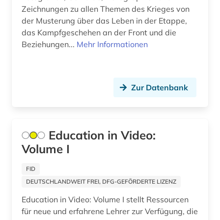
designerin (1)
Zeichnungen zu allen Themen des Krieges von
der Musterung über das Leben in der Etappe,
desktop-publishing (1)
das Kampfgeschehen an der Front und die
Beziehungen...
Mehr Informationen
deutsch (1)
deutsch-deutsche grenze (1)
Zur Datenbank
deutsche (1)
deutsche demokratische republik (1)
deutsche kolonialgesellschaft (1)
Education in Video:
Volume I
deutscher alpenverein (1)
deutscher orden (1)
FID
DEUTSCHLANDWEIT FREI, DFG-GEFÖRDERTE LIZENZ
deutsches historisches museum (2)
Education in Video: Volume I stellt Ressourcen
deutsches museum von meisterwerken der
für neue und erfahrene Lehrer zur Verfügung, die
naturwissenschaft und technik (1)