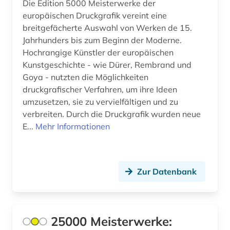
Die Edition 5000 Meisterwerke der
bestandsverzeichnis (1)
europäischen Druckgrafik vereint eine
bestattung (1)
breitgefächerte Auswahl von Werken de 15.
Jahrhunders bis zum Beginn der Moderne.
bestimmung (1)
Hochrangige Künstler der europäischen
Kunstgeschichte - wie Dürer, Rembrand und
betriebswirtschaft (3)
Goya - nutzten die Möglichkeiten
bewässerung (1)
druckgrafischer Verfahren, um ihre Ideen
umzusetzen, sie zu vervielfältigen und zu
bibel (3)
verbreiten. Durch die Druckgrafik wurden neue
E...
Mehr Informationen
bibelausgabe (1)
bibliografie (4)
Zur Datenbank
bibliographie (4)
bibliophilie (1)
bibliothek (6)
25000 Meisterwerke: