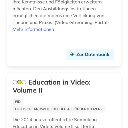
ihre Kenntnisse und Fähigkeiten erweitern
möchten. Den Ausbildungsinstitutionen
deutsches reich (1)
ermöglichen die Videos eine Verlinkung von
Theorie und Praxis. (Video-Streaming-Portal)
deutschland (31)
Mehr Informationen
deutschland (1)
deutschland (bundesrepublik) (2)
Zur Datenbank
deutschland (ddr) (7)
dia (1)
Education in Video:
diagnose (1)
Volume II
dialekt (1)
FID
dialektologie (1)
DEUTSCHLANDWEIT FREI, DFG-GEFÖRDERTE LIZENZ
die lebensbeschreibungen der beruehmtesten
Die 2014 neu veröffentlichte Sammlung
italienischen architekten (1)
Education in Video: Volume II soll fertig