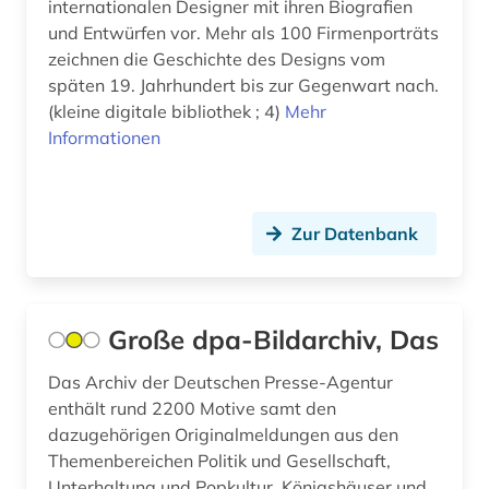
internationalen Designer mit ihren Biografien
zeichner; kartograf; historiker; beamter;
und Entwürfen vor. Mehr als 100 Firmenporträts
generalgouverneur (2)
zeichnen die Geschichte des Designs vom
darmstadt (1)
späten 19. Jahrhundert bis zur Gegenwart nach.
(kleine digitale bibliothek ; 4)
Mehr
darstellende kunst (3)
Informationen
data science (1)
datenbank (1)
Zur Datenbank
datensammlung (1)
ddr (1)
Große dpa-Bildarchiv, Das
deckenmalerei (2)
Das Archiv der Deutschen Presse-Agentur
dehio, georg | kunsthistoriker; hochschullehrer;
enthält rund 2200 Motive samt den
historiker; maler; zeichner (1)
dazugehörigen Originalmeldungen aus den
dehio-handbuch (1)
Themenbereichen Politik und Gesellschaft,
Unterhaltung und Popkultur, Königshäuser und