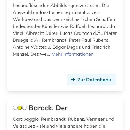
Ostasien (12)
hochauflösenden Abbildungen vertreten. Die
augenheilkunde (1)
Auswahl umfasst einen repräsentativen
Osteuropa (10)
Werkbestand aus dem zeichnerischen Schaffen
augenzeuge (3)
Ostmitteleuropa (3)
bedeutender Künstler wie Raffael, Leonardo da
Vinci, Albrecht Dürer, Lucas Cranach d.Ä., Pieter
augenzeugenbericht (1)
Palaestina (1)
Bruegel d.Ä., Rembrandt, Peter Paul Rubens,
auktion (1)
Antoine Watteau, Edgar Degas und Friedrich
Polen (20)
Menzel. Des we...
Mehr Informationen
auktionshaus (1)
Portugal (3)
auktionshäuser (1)
Rheinland-Pfalz (2)
Zur Datenbank
auktionskatalog (5)
Roemisches Reich (8)
auktionspreis (1)
Rumänien (2)
ausbildung (1)
Barock, Der
Russland, Sowjetunion (19)
auschwitz-prozess (1)
Caravaggio, Rembrandt, Rubens, Vermeer und
Saarland (1)
Velasquez - sie und viele andere haben die
ausgrabung (2)