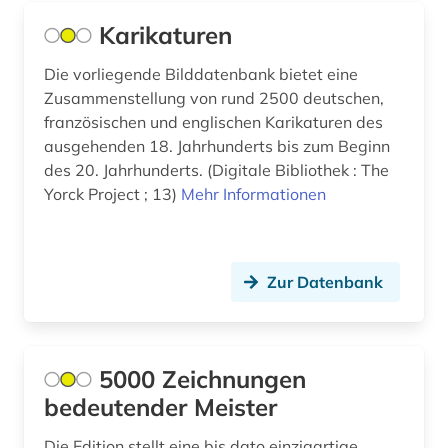
böhmen (1)
Karikaturen
böhmische länder (1)
Die vorliegende Bilddatenbank bietet eine
bühnenbild (1)
Zusammenstellung von rund 2500 deutschen,
französischen und englischen Karikaturen des
bürgerrechtsbewegung (3)
ausgehenden 18. Jahrhunderts bis zum Beginn
des 20. Jahrhunderts. (Digitale Bibliothek : The
cad (1)
Yorck Project ; 13)
Mehr Informationen
capello (1)
carl de (1)
Zur Datenbank
cartoon (1)
caspar david (3)
5000 Zeichnungen
charles (1)
bedeutender Meister
chemical apparatus (1)
Die Edition stellt eine bis dato einzigartige