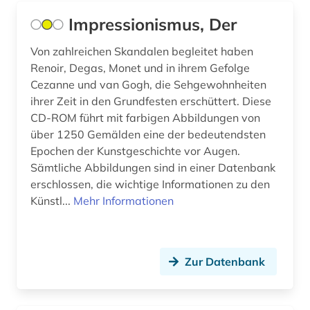
brahms, johannes | komponist; pianist (1)
Impressionismus, Der
brahms-institut (1)
Von zahlreichen Skandalen begleitet haben
Renoir, Degas, Monet und in ihrem Gefolge
brandenburg (4)
Cezanne und van Gogh, die Sehgewohnheiten
ihrer Zeit in den Grundfesten erschüttert. Diese
bratislava (1)
CD-ROM führt mit farbigen Abbildungen von
braunschweig (1)
über 1250 Gemälden eine der bedeutendsten
Epochen der Kunstgeschichte vor Augen.
bremen (2)
Sämtliche Abbildungen sind in einer Datenbank
erschlossen, die wichtige Informationen zu den
brief (2)
Künstl...
Mehr Informationen
briefsammlung (1)
bronze (1)
Zur Datenbank
bronzeplastik (1)
bronzezeit (1)