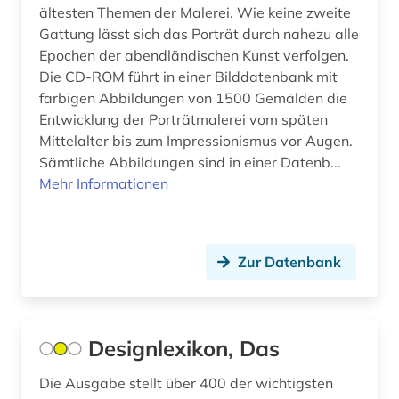
ältesten Themen der Malerei. Wie keine zweite
chronik (2)
Gattung lässt sich das Porträt durch nahezu alle
Epochen der abendländischen Kunst verfolgen.
coleoptera (1)
Die CD-ROM führt in einer Bilddatenbank mit
farbigen Abbildungen von 1500 Gemälden die
comic (2)
Entwicklung der Porträtmalerei vom späten
computeranimation (1)
Mittelalter bis zum Impressionismus vor Augen.
Sämtliche Abbildungen sind in einer Datenb...
computerkunst (1)
Mehr Informationen
corinth (1)
corpus (1)
Zur Datenbank
courtauld institute of art <london> (1)
cranach (1)
Designlexikon, Das
côte divoire (1)
Die Ausgabe stellt über 400 der wichtigsten
dahlbergh, erik jönsson | offizier; architekt;