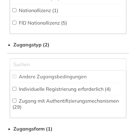
Militärwissenschaft (2)
Zeitung (5
)
Nationallizenz (1)
alltagsgeschichte &lt;fach&gt; (4)
Musikwissenschaft (34)
Zeitungs-, Zeitschriftenbibliographie (2
)
FID Nationallizenz (5)
alltagskultur (3)
Natur- und Umweltschutz (7)
alma-tadema (1)
Pädagogik (5)
Zugangstyp (2)
▲
alpenverein südtirol (1)
Philosophie (4)
alter orient (1)
Physik (6)
alternativbewegung (1)
Andere Zugangsbedingungen
Politologie (37)
altertum (4)
Individuelle Registrierung erforderlich (4)
Psychologie (10)
altertumswissenschaft (1)
Zugang mit Authentifizierungsmechanismen
Rechtswissenschaft (11)
(29)
altertumswissenschaften (3)
Romanistik (13)
altes buch (2)
Zugangsform (1)
▲
Slavistik (15)
altes ägypten (3)