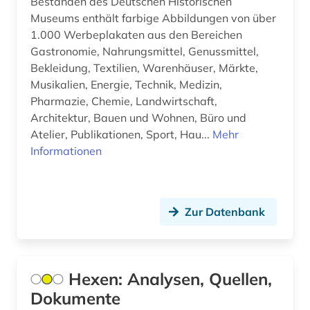
bad reichenhall (1)
Beständen des Deutschen Historischen
Suedasien (2)
Museums enthält farbige Abbildungen von über
baden-württemberg (1)
Suedostasien (1)
1.000 Werbeplakaten aus den Bereichen
Gastronomie, Nahrungsmittel, Genussmittel,
ballangen (1)
Suedosteuropa (8)
Bekleidung, Textilien, Warenhäuser, Märkte,
Musikalien, Energie, Technik, Medizin,
ballett (1)
Thueringen (6)
Pharmazie, Chemie, Landwirtschaft,
baltikum (1)
Architektur, Bauen und Wohnen, Büro und
Tschechische Republik (5)
Atelier, Publikationen, Sport, Hau...
Mehr
banknote (1)
Tuerkei (3)
Informationen
barock (3)
USA (27)
bauernhof (1)
Ukraine (7)
Zur Datenbank
baum (2)
Ungarn (6)
bautechnik (1)
Vatikanstadt (2)
Hexen: Analysen, Quellen,
bauvorhaben (1)
Zypern (1)
Dokumente