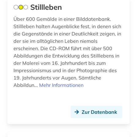
Stillleben
bildstock (2)
bildteppich (1)
Über 600 Gemälde in einer Bilddatenbank.
Stillleben halten Augenblicke fest, in denen sich
bildthema (1)
die Gegenstände in einer Deutlichkeit zeigen, in
der sie im alltäglichen Leben niemals
bildträger (1)
erscheinen. Die CD-ROM führt mit über 500
Abbildungen die Entwicklung des Stilllebens in
bildung (2)
der Malerei vom 16. Jahrhundert bis zum
bildungsarbeit (1)
Impressionismus und in der Photographie des
19. Jahrhunderts vor Augen. Sämtliche
bildwissenschaft (1)
Abbildun...
Mehr Informationen
biografie (3)
biographie (7)
Zur Datenbank
biologie (7)
biowissenschaften (1)