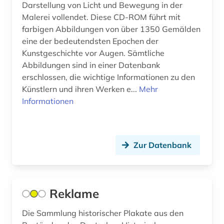
Sachsen (5)
Darstellung von Licht und Bewegung in der
Malerei vollendet. Diese CD-ROM führt mit
aussprache (2)
Sachsen-Anhalt (4)
farbigen Abbildungen von über 1350 Gemälden
ausstellung (4)
eine der bedeutendsten Epochen der
Schleswig-Holstein (4)
Kunstgeschichte vor Augen. Sämtliche
ausstellungskatalog (1)
Schweden (82)
Abbildungen sind in einer Datenbank
erschlossen, die wichtige Informationen zu den
australien (3)
Schweiz (22)
Künstlern und ihren Werken e...
Mehr
Informationen
auswanderer (1)
Serbien (4)
auswanderung (1)
Skandinavien (2)
autobiografische literatur (2)
Zur Datenbank
Slowakei (3)
außenhandel (2)
Slowenien (1)
außenpolitik (1)
Spanien (8)
Reklame
avantgarde (2)
Suedamerika (9)
Die Sammlung historischer Plakate aus den