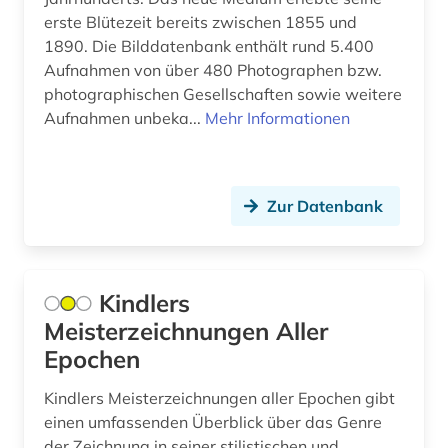
erste Blütezeit bereits zwischen 1855 und
archäologisches denkmal (1)
Hessen (4)
1890. Die Bilddatenbank enthält rund 5.400
Aufnahmen von über 480 Photographen bzw.
aristoteles (1)
Irland (1)
photographischen Gesellschaften sowie weitere
arktis (2)
Aufnahmen unbeka...
Island (6)
Mehr Informationen
armenien (2)
Israel (6)
artefakte (1)
Italien (14)
Zur Datenbank
artenvielfalt (1)
Japan (2)
arthur (1)
Jugoslawien (3)
Kindlers
aruba (1)
Kanada (2)
Meisterzeichnungen Aller
Epochen
asch (1)
Kroatien (3)
Kindlers Meisterzeichnungen aller Epochen gibt
aschach (1)
Lettland (2)
einen umfassenden Überblick über das Genre
asien (4)
der Zeichnung in seiner stilistischen und
Litauen (3)