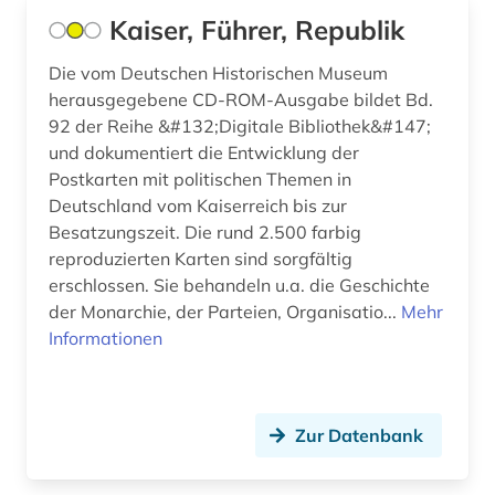
Kaiser, Führer, Republik
brücke (1)
Die vom Deutschen Historischen Museum
brückenbau (1)
herausgegebene CD-ROM-Ausgabe bildet Bd.
brünn (1)
92 der Reihe &#132;Digitale Bibliothek&#147;
und dokumentiert die Entwicklung der
buch (3)
Postkarten mit politischen Themen in
Deutschland vom Kaiserreich bis zur
bucheinband (2)
Besatzungszeit. Die rund 2.500 farbig
buchgeschichte (1)
reproduzierten Karten sind sorgfältig
erschlossen. Sie behandeln u.a. die Geschichte
buchgestaltung (1)
der Monarchie, der Parteien, Organisatio...
Mehr
Informationen
buchkunst (2)
buchmalerei (2)
Zur Datenbank
buchrolle (1)
buchwissenschaft (1)