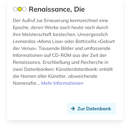
bilddatenbank (47)
Renaissance, Die
bildende kunst (6)
Der Aufruf zur Erneuerung kennzeichnet eine
Epoche, deren Werke auch heute noch durch
bilder (5)
ihre Meisterschaft bestechen. Unvergesslich
bildliche darstellung (4)
Leonardos »Mona Lisa« oder Botticellis »Geburt
der Venus«. Tausende Bilder und umfassende
bildmaterial (1)
Informationen auf CD-ROM aus der Zeit der
Renaissance. Erschließung und Recherche in
bildnis (8)
zwei Datenbanken: Künstlerdatenbank: enhält
bildnisgrafik (1)
die Namen aller Künstler, abweichende
Namensfor...
Mehr Informationen
bildnismalerei (2)
bildpostkarte (4)
Zur Datenbank
bildsammlung (1)
bildstein (1)