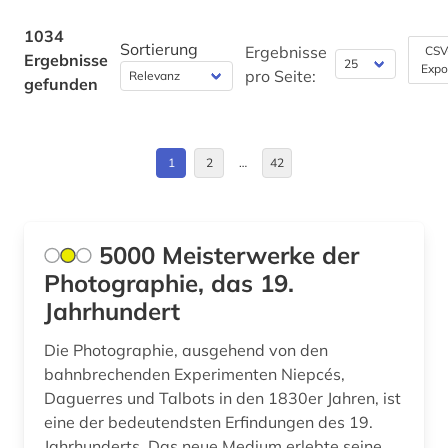
architekturgeschichte (2)
Daenemark (41)
1034
Sortierung
Ergebnisse
CSV
Ergebnisse
architekturmuseum (1)
Expo
Deutschland (118)
pro Seite:
gefunden
architekturzeichnung (4)
Deutschland (DDR) (16)
archiv (19)
Estland (4)
1
2
…
42
archival documents (1)
Europa (29)
archivalien (4)
Finnland (9)
5000 Meisterwerke der
archive (1)
Photographie, das 19.
Frankreich (26)
Jahrhundert
archivwesen (2)
Griechenland (1)
Die Photographie, ausgehend von den
archäologie (18)
Griechenland (Altertum) (7)
bahnbrechenden Experimenten Niepcés,
archäologische funde (1)
Daguerres und Talbots in den 1830er Jahren, ist
Großbritannien (22)
eine der bedeutendsten Erfindungen des 19.
archäologische stätte (2)
Hamburg (3)
Jahrhunderts. Das neue Medium erlebte seine