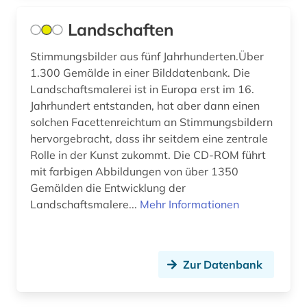
buddhismus (2)
Landschaften
bulgarien (1)
Stimmungsbilder aus fünf Jahrhunderten.Über
1.300 Gemälde in einer Bilddatenbank. Die
bundesarchiv-bildarchiv (1)
Landschaftsmalerei ist in Europa erst im 16.
bundesstiftung zur aufarbeitung der sed-
Jahrhundert entstanden, hat aber dann einen
diktatur (1)
solchen Facettenreichtum an Stimmungsbildern
hervorgebracht, dass ihr seitdem eine zentrale
bundeswasserstraße (1)
Rolle in der Kunst zukommt. Die CD-ROM führt
mit farbigen Abbildungen von über 1350
bunker (2)
Gemälden die Entwicklung der
burg (1)
Landschaftsmalere...
Mehr Informationen
burkina faso (1)
business (1)
Zur Datenbank
bærum (1)