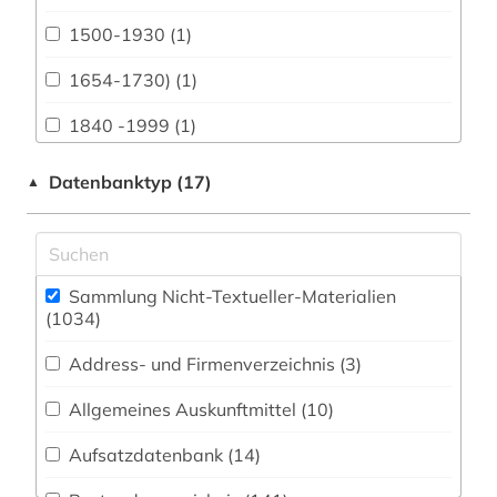
Biologie, Biotechnologie (41)
1500-1930 (1)
Buch- und Bibliothekswesen,
Informationswissenschaft (37)
1654-1730) (1)
Chemie und Pharmazie (7)
1840 -1999 (1)
Elektrotechnik, Elektronik, Nachrichtentechnik
1968 (1)
Datenbanktyp (17)
▲
(9)
3d-karte (1)
Energietechnik (2)
aalborg (1)
Ethnologie (84)
Sammlung Nicht-Textueller-Materialien
aarhus (5)
(1034
)
Geographie (57)
abbildung (5)
Address- und Firmenverzeichnis (3
)
Geowissenschaften (13)
abbildungen (2)
Allgemeines Auskunftmittel (10
)
Germanistik. Niederlandistik. Skandinavistik
(24)
abholzung (1)
Aufsatzdatenbank (14
)
Geschichte (463)
abraham (1)