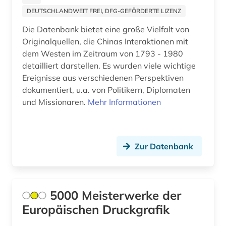
benin (1)
DEUTSCHLANDWEIT FREI, DFG-GEFÖRDERTE LIZENZ
bergbau (1)
Die Datenbank bietet eine große Vielfalt von
Originalquellen, die Chinas Interaktionen mit
bergen (norwegen) (1)
dem Westen im Zeitraum von 1793 - 1980
berlin (7)
detailliert darstellen. Es wurden viele wichtige
Ereignisse aus verschiedenen Perspektiven
berlin-kreuzberg (1)
dokumentiert, u.a. von Politikern, Diplomaten
und Missionaren.
Mehr Informationen
berliner mauer (1)
bern (1)
Zur Datenbank
berufliche weiterbildung (1)
besetzung (1)
bestand (2)
5000 Meisterwerke der
Europäischen Druckgrafik
bestandserhaltung (1)