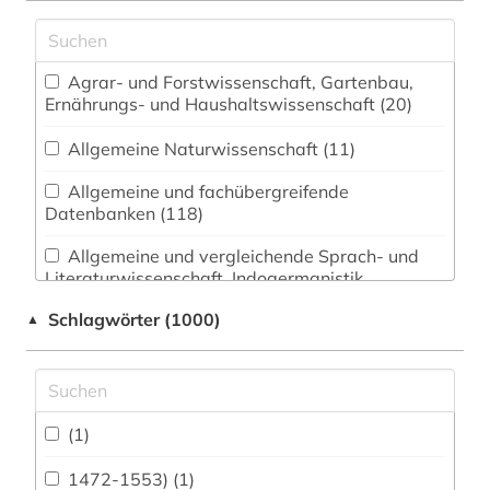
Agrar- und Forstwissenschaft, Gartenbau,
Ernährungs- und Haushaltswissenschaft (20)
Allgemeine Naturwissenschaft (11)
Allgemeine und fachübergreifende
Datenbanken (118)
Allgemeine und vergleichende Sprach- und
Literaturwissenschaft. Indogermanistik.
Außereuropäische Sprachen und Literaturen (22)
Schlagwörter (1000)
▲
Anglistik. Amerikanistik (30)
Archäologie (90)
Architektur, Bauingenieur- und
(1)
Vermessungswesen (79)
1472-1553) (1)