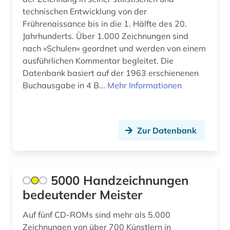
technischen Entwicklung von der
astronomie (3)
Mecklenburg-Vorpommern (3)
Frührenaissance bis in die 1. Hälfte des 20.
Jahrhunderts. Über 1.000 Zeichnungen sind
astronomische beobachtung (1)
Mittelamerika (4)
nach »Schulen« geordnet und werden von einem
astrophysik (2)
ausführlichen Kommentar begleitet. Die
Montenegro (2)
Datenbank basiert auf der 1963 erschienenen
atlas (12)
Niederlande (24)
Buchausgabe in 4 B...
Mehr Informationen
audio recordings (1)
Niedersachsen (4)
audiodatei (2)
Nordamerika (3)
Zur Datenbank
audiovisuelles material (1)
Nordrhein-Westfalen (1)
aufführung (6)
Norwegen (32)
5000 Handzeichnungen
aufklärung (1)
Oesterreich (29)
bedeutender Meister
aufnahme <photographie> (1)
Osmanisches Reich (1)
Auf fünf CD-ROMs sind mehr als 5.000
Zeichnungen von über 700 Künstlern in
augenchirurgie (1)