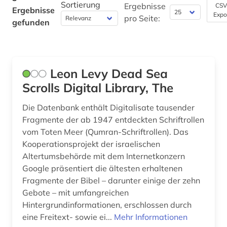
Technik (0)
Sortierung
Ergebnisse
CSV
Ergebnisse
Expo
pro Seite:
Theologie und Religionswissenschaften (3)
gefunden
Werkstoffwissenschaften und
Fertigungstechnik (0)
Leon Levy Dead Sea
Wirtschaftswissenschaften (0)
Scrolls Digital Library, The
Wissenschaftskunde, Forschung, Hochschul-,
Museumswesen (0)
Die Datenbank enthält Digitalisate tausender
Fragmente der ab 1947 entdeckten Schriftrollen
vom Toten Meer (Qumran-Schriftrollen). Das
Kooperationsprojekt der israelischen
Altertumsbehörde mit dem Internetkonzern
Google präsentiert die ältesten erhaltenen
Fragmente der Bibel – darunter einige der zehn
Gebote – mit umfangreichen
Hintergrundinformationen, erschlossen durch
eine Freitext- sowie ei...
Mehr Informationen