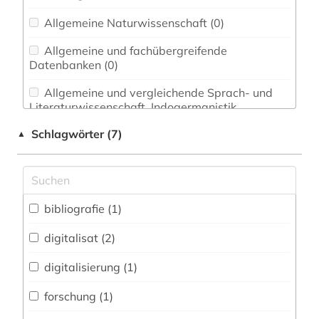
Allgemeine Naturwissenschaft (0)
Allgemeine und fachübergreifende
Datenbanken (0)
Allgemeine und vergleichende Sprach- und
Literaturwissenschaft. Indogermanistik.
Außereuropäische Sprachen und Literaturen (0)
Schlagwörter (7)
▲
Anglistik. Amerikanistik (0)
Archäologie (1)
Architektur, Bauingenieur- und
bibliografie (1)
Vermessungswesen (0)
digitalisat (2)
Biologie, Biotechnologie (0)
digitalisierung (1)
Buch- und Bibliothekswesen,
Informationswissenschaft (0)
forschung (1)