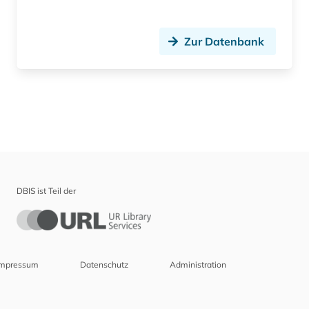
Zur Datenbank
DBIS ist Teil der
Impressum
Datenschutz
Administration