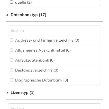
Chemie und Pharmazie (0)
quelle (2)
Elektrotechnik, Elektronik, Nachrichtentechnik
qumrantexte (3)
Datenbanktyp (17)
▲
(0)
totes meer (3)
Energietechnik (0)
Ethnologie (0)
Address- und Firmenverzeichnis (0
)
Geographie (0)
Allgemeines Auskunftmittel (0
)
Geowissenschaften (0)
Aufsatzdatenbank (0
)
Germanistik. Niederlandistik. Skandinavistik
(0)
Bestandsverzeichnis (0
)
Geschichte (1)
Biographische Datenbank (0
)
Geschichte der Pädagogik und des
Buchhandelsverzeichnis (0
)
Lizenztyp (1)
▲
Bildungswesens (0)
Disziplinäre Forschungsdatenrepositorien (0
)
Gesundheitswissenschaften (0)