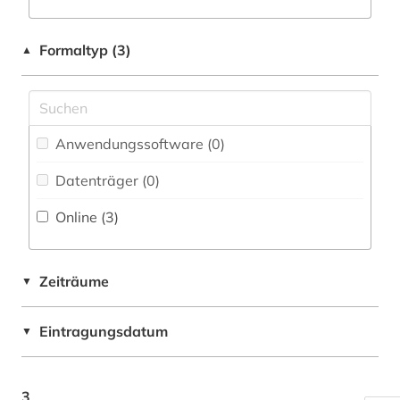
Pädagogik (0)
Formaltyp (3)
▲
Philosophie (0)
Physik (0)
Politologie (0)
Anwendungssoftware (0
)
Psychologie (0)
Datenträger (0
)
Online (3
)
Rechtswissenschaft (0)
Romanistik (0)
Zeiträume
▼
Slavistik (0)
Soziologie (0)
Eintragungsdatum
▼
Sport (0)
3