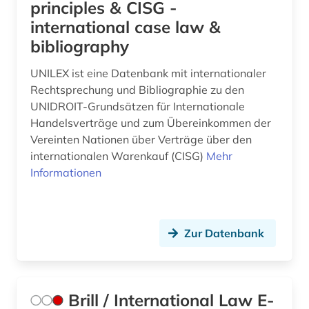
Technik (0)
principles & CISG -
international case law &
Theologie und Religionswissenschaften (0)
bibliography
Werkstoffwissenschaften und
Fertigungstechnik (0)
UNILEX ist eine Datenbank mit internationaler
Rechtsprechung und Bibliographie zu den
Wirtschaftswissenschaften (1)
UNIDROIT-Grundsätzen für Internationale
Handelsverträge und zum Übereinkommen der
Wissenschaftskunde, Forschung, Hochschul-,
Museumswesen (0)
Vereinten Nationen über Verträge über den
internationalen Warenkauf (CISG)
Mehr
Informationen
Zur Datenbank
Brill / International Law E-