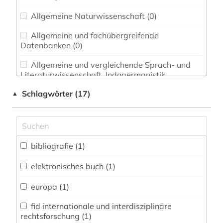
Allgemeine Naturwissenschaft (0)
Allgemeine und fachübergreifende
Datenbanken (0)
Allgemeine und vergleichende Sprach- und
Literaturwissenschaft. Indogermanistik.
Außereuropäische Sprachen und Literaturen (0)
Schlagwörter (17)
▲
Anglistik. Amerikanistik (0)
Archäologie (0)
Architektur, Bauingenieur- und
bibliografie (1)
Vermessungswesen (0)
elektronisches buch (1)
Biologie, Biotechnologie (0)
europa (1)
Buch- und Bibliothekswesen,
Informationswissenschaft (0)
fid internationale und interdisziplinäre
rechtsforschung (1)