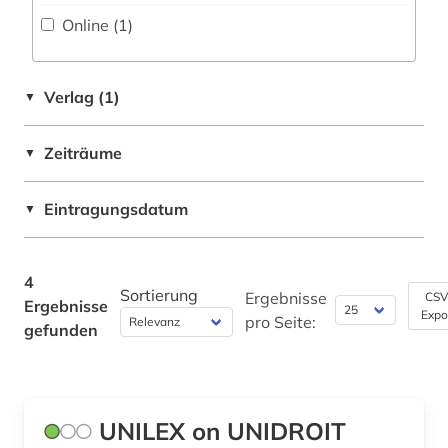
Online (1
)
Pädagogik (0)
Philosophie (0)
Verlag (1)
▼
Physik (0)
Zeiträume
▼
Politologie (0)
Psychologie (0)
Eintragungsdatum
▼
Rechtswissenschaft (4)
4
Romanistik (0)
Sortierung
Ergebnisse
CSV
Ergebnisse
Expo
pro Seite:
Slavistik (0)
gefunden
Soziologie (0)
Sport (0)
UNILEX on UNIDROIT