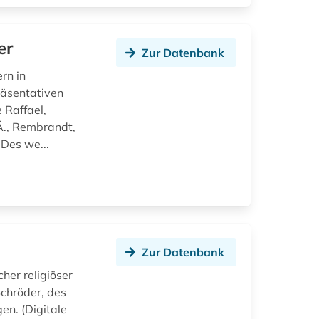
er
Zur Datenbank
rn in
räsentativen
 Raffael,
.Ä., Rembrandt,
Des we...
Zur Datenbank
her religiöser
Schröder, des
en. (Digitale