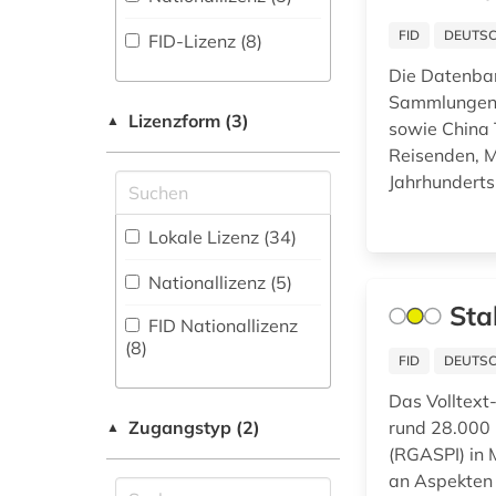
(3
)
afghanistan (2)
Geowissenschaften
FID
DEUTSC
FID-Lizenz (8)
Disziplinäre
(13)
afrika (20)
Repositorien (2
)
Die Datenban
Germanistik.
afro-amerikanische
Sammlungen A
Fachbibliographie
Niederlandistik.
Lizenzform (3)
▲
frauen (1)
sowie China 
(146
)
Skandinavistik (52)
Reisenden, M
afroamerikaner (2)
Faktendatenbank
Jahrhunderts
Geschichte (967)
(201
)
agder (1)
Geschichte der
Lokale Lizenz (34)
National-,
Pädagogik und des
agrar- (1)
Regionalbibliographie
Bildungswesens (1)
Nationallizenz (5)
(29
)
agrarkultur (1)
Sta
FID Nationallizenz
Portal (172
)
Gesundheitswissenschaften
(8)
(1)
FID
DEUTSC
agrarwissenschaften
Sammlung Nicht-
(1)
Textueller-Materialien
Das Volltext-
Informatik (2)
(263
)
Zugangstyp (2)
rund 28.000 
▲
akte (1)
Klassische
(RGASPI) in 
Volltextdatenbank
Philologie.
an Aspekten 
aktiengesellschaft
(482
)
Byzantinistik.