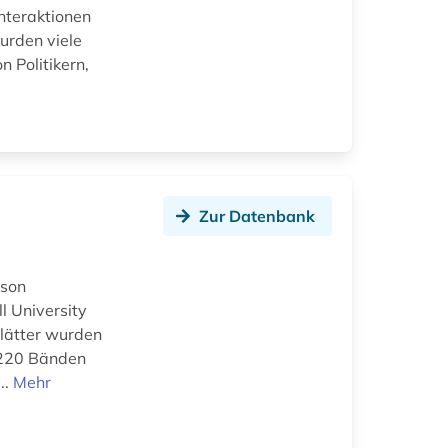
Interaktionen
urden viele
 Politikern,
Zur Datenbank
ason
l University
blätter wurden
n 220 Bänden
..
Mehr