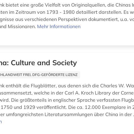
 bietet eine große Vielfalt von Originalquellen, die Chinas 
en im Zeitraum von 1793 - 1980 detailliert darstellen. Es w
ignisse aus verschiedenen Perspektiven dokumentiert, u.a. von
und Missionaren.
Mehr Informationen
na: Culture and Society
HLANDWEIT FREI, DFG-GEFÖRDERTE LIZENZ
k enthält die Flugblätter, aus denen sich die Charles W. W
ammensetzt, welche in der Carl A. Kroch Library der Cornel
ird. Die größtenteils in englischer Sprache verfassten Flug
 1750 und 1929 veröffentlicht. Die ca. 12.000 Exemplare i
 der umfangreichsten Literatursammlungen über China in der .
n