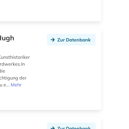
Hugh
Zur Datenbank
unsthistoriker
rdwerkes.In
die
chtigung der
u e...
Mehr
Zur Datenbank