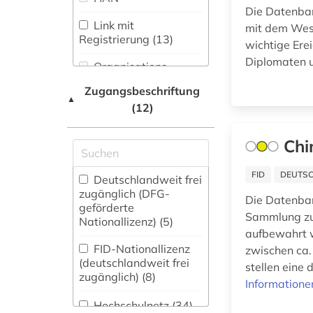
(29)
(4)
Die Datenbank
Link mit
mit dem West
Natur- und
Registrierung (13)
wichtige Ere
Umweltschutz (3)
altertumswissenschaften
(1)
Diplomaten 
Organisations-
Pädagogik (13)
Netzwerk / VPN
altes buch (3)
Zugangsbeschriftung
▲
Philosophie (42)
(12)
Shibboleth
altes testament (2)
Physik (5)
Zugriff vor Ort
Chi
amerika (11)
Politologie (106)
amerika + schwarze
FID
DEUTSC
Deutschlandweit frei
(1)
Psychologie (4)
zugänglich (DFG-
Die Datenban
geförderte
amerikanistik (3)
Rechtswissenschaft
Sammlung zus
Nationallizenz) (5)
(38)
aufbewahrt w
amsterdam (1)
FID-Nationallizenz
zwischen ca.
Romanistik (32)
(deutschlandweit frei
stellen eine
amtliche publikation
zugänglich) (8)
Informatione
(1)
Slavistik (27)
Hochschulnetz (34)