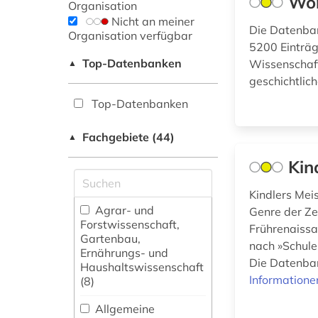
Wör
Organisation
Nicht an meiner
Die Datenban
Organisation verfügbar
5200 Einträg
Top-Datenbanken
Wissenschaft
▲
geschichtlich
Top-Datenbanken
Fachgebiete (44)
▲
Kin
Kindlers Mei
Agrar- und
Genre der Ze
Forstwissenschaft,
Frührenaissa
Gartenbau,
nach »Schule
Ernährungs- und
Die Datenban
Haushaltswissenschaft
Informatione
(8)
Allgemeine