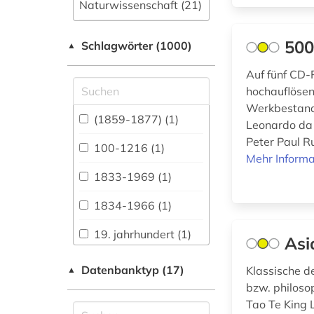
Naturwissenschaft (21)
Allgemeine und
500
Schlagwörter (1000)
fachübergreifende
▲
Datenbanken (173)
Auf fünf CD-
Allgemeine und
hochauflösen
vergleichende Sprach-
Werkbestand 
und
(1859-1877) (1)
Leonardo da 
Literaturwissenschaft.
Peter Paul R
Indogermanistik.
100-1216 (1)
Außereuropäische
Mehr Informa
Sprachen und
1833-1969 (1)
Literaturen (54)
1834-1966 (1)
Anglistik.
Amerikanistik (55)
19. jahrhundert (1)
Asi
Archäologie (41)
1941-1945 (1)
Datenbanktyp (17)
Klassische d
▲
Architektur,
bzw. philoso
1948-1980 (1)
Bauingenieur- und
Tao Te King L
Vermessungswesen