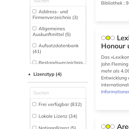
aalborg (1)
Bibliothek ; 
(23)
Address- und
aarhus (5)
Biologie,
Firmenverzeichnis (3
)
Biotechnologie (15)
abbildungen (1)
Allgemeines
Buch- und
Auskunftmittel (5
)
Lex
abfluss (1)
Bibliothekswesen,
Informationswissenschaft
Honour 
Aufsatzdatenbank
abgeordneter (2)
(29)
(41
)
Das »Lexikon
Chemie und
abraham (1)
Bestandsverzeichnis
John Fleming
Pharmazie (7)
(156
)
mehr als 4.0
abrüstung (1)
Lizenztyp (4)
▲
Entwicklung 
Elektrotechnik,
Biographische
Elektronik,
international
Datenbank (113
accum (1)
)
Nachrichtentechnik (4)
Informatione
actes (1)
Energietechnik (7)
Buchhandelsverzeichnis
Frei verfügbar (832)
(1
)
adelsfamilie (1)
Ethnologie (68)
Lokale Lizenz (34)
Disziplinäre
adressbuch (1)
Forschungsdatenrepositorien
Are
Geographie (48)
Nationallizenz (5)