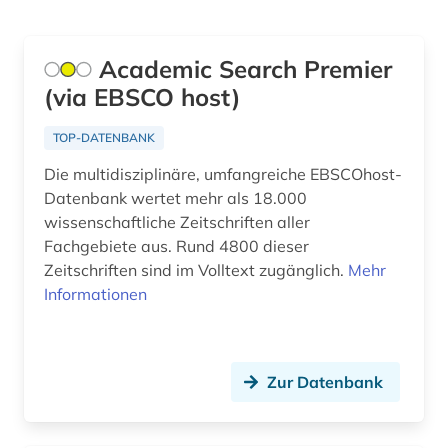
firmenverzeichnis (1)
forschung (1)
Academic Search Premier
forschungdaten (1)
(via EBSCO host)
forschungsbericht (1)
TOP-DATENBANK
forschungsdaten (2)
Die multidisziplinäre, umfangreiche EBSCOhost-
Datenbank wertet mehr als 18.000
forschungsdatenmanagement (1)
wissenschaftliche Zeitschriften aller
Fachgebiete aus. Rund 4800 dieser
forschungsdatenrepositorium (1)
Zeitschriften sind im Volltext zugänglich.
Mehr
gebrauchsmuster (2)
Informationen
gebrauchsmusteranmeldung (1)
gebrauchsmusterrecht (1)
Zur Datenbank
geochemie (1)