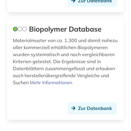
Zur Datenbank
patentrecht (1)
petrophysik (1)
Biopolymer Database
pharmazie (5)
Materialmuster von ca. 1.300 und damit nahezu
physik (1)
aller kommerziell erhältlichen Biopolymeren
wurden systematisch und nach vergleichbaren
planung (2)
Kriterien getestet. Die Ergebnisse sind in
polymere (3)
Datenblättern zusammengefasst und erlauben
auch herstellerübergreifende Vergleiche und
polymerforschung (1)
Suchen
Mehr Informationen
portal (1)
porzellan (1)
Zur Datenbank
produkt (1)
prospektion (1)