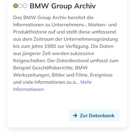
BMW Group Archiv
publishing network (1)
Das BMW Group Archiv bereitet die
raumfahrt (1)
Informationen zu Unternehmens-, Marken- und
Produkthistorie auf und stellt diese umfassend
raumfahrttechnik (5)
aus dem Zeitraum der Unternehmensgründung
recherche (1)
bis zum Jahre 1980 zur Verfügung. Die Daten
aus jüngerer Zeit werden sukzessive
recycling (1)
freigeschalten. Der Datenbestand umfasst zum
Beispiel Geschäftsberichte, BMW
regeln der technik (1)
Werkszeitungen, Bilder und Filme, Ereignisse
repository &lt;informatik&gt; (1)
und viele Informationen zu a...
Mehr
Informationen
review (1)
rohstoffwirtschaft (1)
Zur Datenbank
schiff (2)
schiffbau (2)