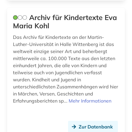
landwirtschaftliches gerät (1)
Archiv für Kindertexte Eva
laufrollen (1)
Maria Kohl
lebensmittel (1)
Das Archiv für Kindertexte an der Martin-
linearführungen (1)
Luther-Universität in Halle Wittenberg ist das
weltweit einzige seiner Art und beherbergt
luftfahrt (2)
mittlerweile ca. 100.000 Texte aus den letzten
luftfahrttechnik (4)
einhundert Jahren, die alle von Kindern und
teilweise auch von Jugendlichen verfasst
maritim (1)
wurden. Kindheit und Jugend in
unterschiedlichsten Zusammenhängen wird hier
maritime dictionary (1)
in Märchen, Versen, Geschichten und
Erfahrungsberichten sp...
Mehr Informationen
maschinenbau (3)
material (2)
materialwissenschaft (1)
Zur Datenbank