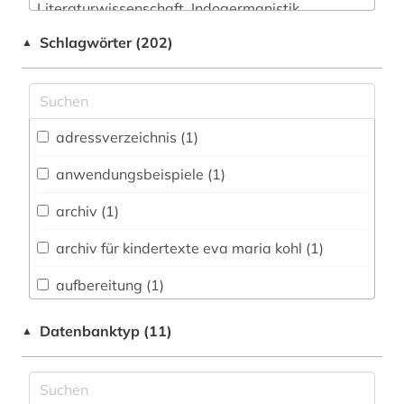
Literaturwissenschaft. Indogermanistik.
Außereuropäische Sprachen und Literaturen (2)
Schlagwörter (202)
▲
Anglistik. Amerikanistik (2)
Archäologie (2)
Architektur, Bauingenieur- und
adressverzeichnis (1)
Vermessungswesen (20)
anwendungsbeispiele (1)
Austriaca (1)
archiv (1)
Biologie, Biotechnologie (21)
archiv für kindertexte eva maria kohl (1)
Buch- und Bibliothekswesen,
Informationswissenschaft (2)
aufbereitung (1)
Chemie und Pharmazie (23)
bauingenieurwesen (1)
Datenbanktyp (11)
▲
Elektrotechnik, Elektronik, Nachrichtentechnik
bauphysik (1)
(25)
bausanierung (1)