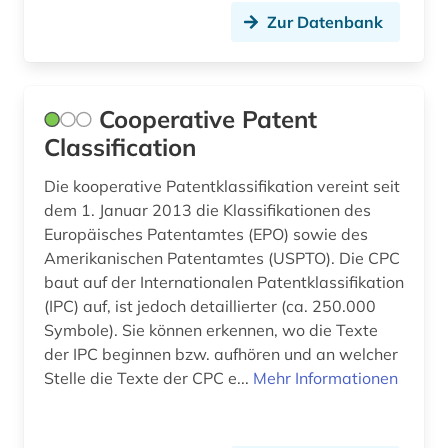
verkehrsforschung (2)
Zur Datenbank
verkehrsführung (2)
verkehrsmittel (2)
Cooperative Patent
verkehrsplanung (2)
Classification
verkehrstechnik (2)
Die kooperative Patentklassifikation vereint seit
dem 1. Januar 2013 die Klassifikationen des
verkehrswege (2)
Europäisches Patentamtes (EPO) sowie des
Amerikanischen Patentamtes (USPTO). Die CPC
verkehrswissenschaft (2)
baut auf der Internationalen Patentklassifikation
verzeichnis (1)
(IPC) auf, ist jedoch detaillierter (ca. 250.000
Symbole). Sie können erkennen, wo die Texte
werkstoff (3)
der IPC beginnen bzw. aufhören und an welcher
Stelle die Texte der CPC e...
Mehr Informationen
werkstoffe (2)
werkstoffkunde (3)