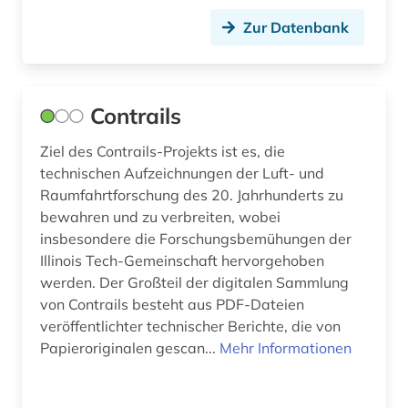
technisches zeichnen (1)
Zur Datenbank
technologie (1)
textildesign (1)
Contrails
textilmanagement (1)
Ziel des Contrails-Projekts ist es, die
textiltechnology (1)
technischen Aufzeichnungen der Luft- und
Raumfahrtforschung des 20. Jahrhunderts zu
transport (2)
bewahren und zu verbreiten, wobei
united states patent and trademark office (1)
insbesondere die Forschungsbemühungen der
Illinois Tech-Gemeinschaft hervorgehoben
unternehmen (1)
werden. Der Großteil der digitalen Sammlung
von Contrails besteht aus PDF-Dateien
urbane mobilität (1)
veröffentlichter technischer Berichte, die von
Papieroriginalen gescan...
usa (1)
Mehr Informationen
verkehr (4)