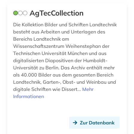
kernphysik (1)
AgTecCollection
kinderliteratur (1)
Die Kollektion Bilder und Schriften Landtechnik
kraftfahrzeug (1)
besteht aus Arbeiten und Unterlagen des
Bereichs Landtechnik am
kunststoff (1)
Wissenschaftszentrum Weihenstephan der
kunststoffe (3)
Technischen Universität München und aus
digitalisierten Diapositiven der Humboldt-
kunststofftechnik (1)
Universität zu Berlin. Das Archiv enthält mehr
als 40.000 Bilder aus dem gesamten Bereich
kunststoffverarbeitung (3)
Landtechnik, Garten-, Obst- und Weinbau und
digitale Schriften wie Dissert...
Mehr
lagerstättenkunde (1)
Informationen
lagerstättentechnik (1)
landmaschine (1)
Zur Datenbank
landwirtschaftliches gebäude (1)