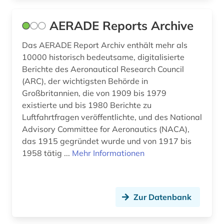
heilpflanzen (1)
AERADE Reports Archive
hersteller (1)
Das AERADE Report Archiv enthält mehr als
holzbearbeitung (1)
10000 historisch bedeutsame, digitalisierte
hüttenwesen (1)
Berichte des Aeronautical Research Council
(ARC), der wichtigsten Behörde in
informatik (2)
Großbritannien, die von 1909 bis 1979
existierte und bis 1980 Berichte zu
intelligente systeme (1)
Luftfahrtfragen veröffentlichte, und des National
internationale norm (2)
Advisory Committee for Aeronautics (NACA),
das 1915 gegründet wurde und von 1917 bis
iso-norm (2)
1958 tätig ...
Mehr Informationen
japan (1)
kalksandstein (1)
Zur Datenbank
keramik (1)