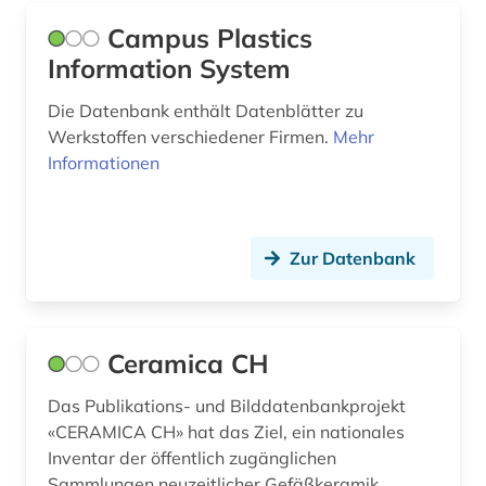
Campus Plastics
schifffahrt (1)
Information System
schiffs- und meerestechnik (1)
Die Datenbank enthält Datenblätter zu
schiffsmaschinenbau aus der
Werkstoffen verschiedener Firmen.
Mehr
schiffselektrotechnik (1)
Informationen
schiffstechnik (1)
schmierstoffwahl (1)
Zur Datenbank
schweiz (1)
sicherheit (1)
Ceramica CH
sicherungstechnik (1)
Das Publikations- und Bilddatenbankprojekt
simulation (1)
«CERAMICA CH» hat das Ziel, ein nationales
sinter-metalle (1)
Inventar der öffentlich zugänglichen
Sammlungen neuzeitlicher Gefäßkeramik