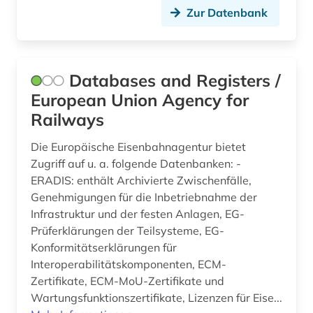
Zur Datenbank
werkstoffprüfung (1)
werkstofftechnik (1)
wissenschaftliche kooperation (1)
Databases and Registers /
European Union Agency for
wissenschaftliche zeitschrift (1)
Railways
wälzlager (1)
Die Europäische Eisenbahnagentur bietet
zeitschrift (1)
Zugriff auf u. a. folgende Datenbanken: -
ERADIS: enthält Archivierte Zwischenfälle,
zement (1)
Genehmigungen für die Inbetriebnahme der
Infrastruktur und der festen Anlagen, EG-
zubehör (1)
Prüferklärungen der Teilsysteme, EG-
österreich (1)
Konformitätserklärungen für
Interoperabilitätskomponenten, ECM-
Zertifikate, ECM-MoU-Zertifikate und
Wartungsfunktionszertifikate, Lizenzen für Eise...