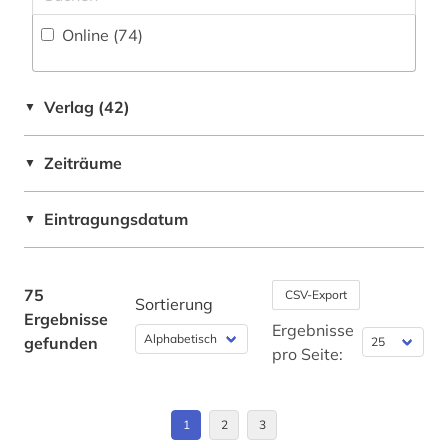
erdöltechnik (1)
USA (2)
Online (74
)
essay (1)
Ungarn (1)
eth zürich (1)
Verlag (42)
▼
europa (1)
Zeiträume
europäische union (3)
▼
fachinformationsdienst (1)
Eintragungsdatum
▼
fachportal (1)
fahrzeugbau (1)
75
CSV-Export
Sortierung
Ergebnisse
fahrzeugtechnik (1)
Ergebnisse
gefunden
pro Seite:
festkörperforschung (1)
findbuch (1)
1
2
3