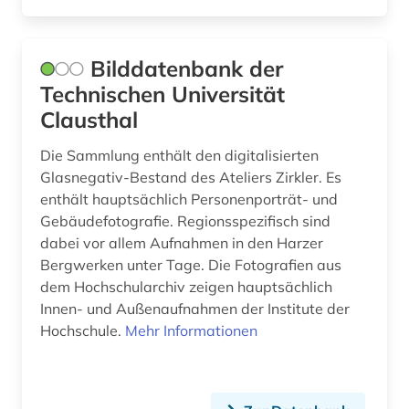
neuheit (1)
neuheitsrecherche (1)
Bilddatenbank der
Technischen Universität
oberharz (1)
Clausthal
offshoretechnik (1)
Die Sammlung enthält den digitalisierten
online-publikation (2)
Glasnegativ-Bestand des Ateliers Zirkler. Es
enthält hauptsächlich Personenporträt- und
open access (5)
Gebäudefotografie. Regionsspezifisch sind
dabei vor allem Aufnahmen in den Harzer
open science (2)
Bergwerken unter Tage. Die Fotografien aus
patent (2)
dem Hochschularchiv zeigen hauptsächlich
Innen- und Außenaufnahmen der Institute der
patentanmeldung (1)
Hochschule.
Mehr Informationen
patente (1)
patentklassifikation (1)