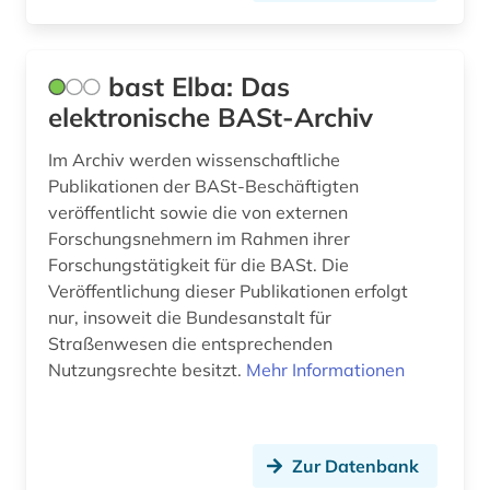
metallurgie (1)
mikromobilität (1)
bast Elba: Das
mobilität (3)
elektronische BASt-Archiv
mobilitätsforschung (2)
Im Archiv werden wissenschaftliche
Publikationen der BASt-Beschäftigten
mobilitätstechnologie (1)
veröffentlicht sowie die von externen
Forschungsnehmern im Rahmen ihrer
montanportal (1)
Forschungstätigkeit für die BASt. Die
nachhaltigkeit (1)
Veröffentlichung dieser Publikationen erfolgt
nur, insoweit die Bundesanstalt für
nachwachsender rohstoff (1)
Straßenwesen die entsprechenden
Nutzungsrechte besitzt.
Mehr Informationen
naturgefahr (1)
naturwissenschaft (1)
Zur Datenbank
ne-metalle (1)