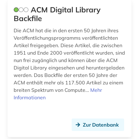
geologie (2)
ACM Digital Library
geophysik (1)
Backfile
geschichte (3)
Die ACM hat die in den ersten 50 Jahren ihres
Veröffentlichungsprogramms veröffentlichten
geschichte 1935-1953 (1)
Artikel freigegeben. Diese Artikel, die zwischen
1951 und Ende 2000 veröffentlicht wurden, sind
getriebe (1)
nun frei zugänglich und können über die ACM
gewerbliche schutzrechte (1)
Digital Library eingesehen und heruntergeladen
werden. Das Backfile der ersten 50 Jahre der
gewerblicher rechtsschutz (1)
ACM enthält mehr als 117.500 Artikel zu einem
breiten Spektrum von Compute...
Mehr
gleitlager (1)
Informationen
glossar (1)
grenzflächen (1)
Zur Datenbank
gusseisen (1)