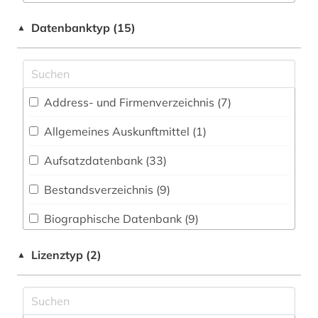
Chemie und Pharmazie (76)
afrika (2)
Datenbanktyp (15)
▲
Elektrotechnik, Elektronik, Nachrichtentechnik
agrarwissenschaft (1)
(12)
aids (1)
Energietechnik (21)
Address- und Firmenverzeichnis (7
)
akupunktur (1)
Ethnologie (9)
Allgemeines Auskunftmittel (1
)
alkohol (1)
Frauen- und Geschlechterforschung (7)
Aufsatzdatenbank (33
)
alkoholismus (1)
Genealogie (1)
Bestandsverzeichnis (9
)
allgemeine medizinische datenbank (3)
Geographie (9)
Biographische Datenbank (9
)
allgemeinmedizin (1)
Geowissenschaften (12)
Disziplinäre Forschungsdatenrepositorien (2
)
altenhilfe (1)
Lizenztyp (2)
▲
Germanistik. Niederlandistik. Skandinavistik
(5)
Disziplinäre Repositorien (1
)
altenpflege (1)
Geschichte (19)
Fachbibliographie (79
)
alter (2)