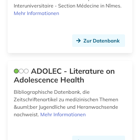
Interuniversitaire - Section Médecine in Nîmes.
corona-virus (3)
Mehr Informationen
covid-19 (5)
cytologie (1)
Zur Datenbank
data mining (1)
demographie (2)
ADOLEC - Literature on
dermatologie (2)
Adolescence Health
deutsch (1)
Bibliographische Datenbank, die
Zeitschriftenartikel zu medizinischen Themen
deutsche forschungsgemeinschaft (1)
&uuml;ber Jugendliche und Heranwachsende
deutsche forschungsgemeinschaft.
nachweist.
Mehr Informationen
senatskommission zur prüfung
gesundheitsschädlicher arbeitsstoffe (1)
deutschland (4)