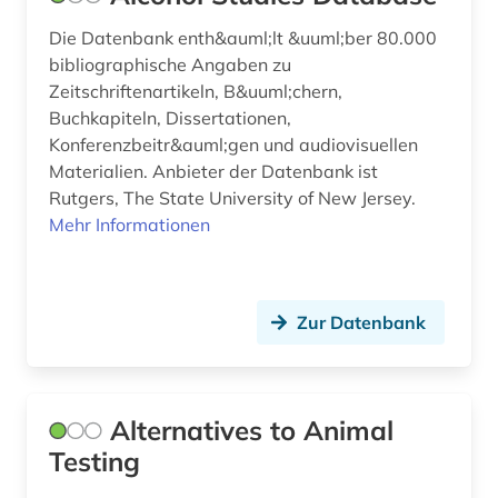
Die Datenbank enth&auml;lt &uuml;ber 80.000
elektronisches buch (4)
bibliographische Angaben zu
elektrosmog (1)
Zeitschriftenartikeln, B&uuml;chern,
Buchkapiteln, Dissertationen,
elektrotechnik (1)
Konferenzbeitr&auml;gen und audiovisuellen
Materialien. Anbieter der Datenbank ist
eln (1)
Rutgers, The State University of New Jersey.
Mehr Informationen
emil von behring (1)
entgeltsystem (1)
entwicklung (1)
Zur Datenbank
enzyklopädie (1)
enzym (1)
Alternatives to Animal
enzymsubstrat (1)
Testing