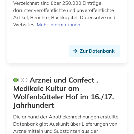
iso-norm (1)
Verzeichnet sind über 250.000 Einträge,
darunter veröffentlichte und unveröffentlichte
japan (1)
Artikel, Berichte, Buchkapitel, Datensätze und
Websites.
Mehr Informationen
jugendhilfe (1)
kalkulation (1)
Zur Datenbank
karibik (1)
karzinom (1)
katalog (1)
Arznei und Confect .
Medikale Kultur am
katastrophenschutz (1)
Wolfenbütteler Hof im 16./17.
kinderheilkunde (1)
Jahrhundert
kinderliteratur (1)
Die anhand der Apothekenrechnungen erstellte
Datenbank gibt Auskunft über Lieferungen von
klassifikation (3)
Arzneimitteln und Substanzen aus der