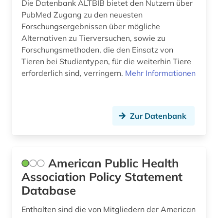
epidemie (1)
Die Datenbank ALTBIB bietet den Nutzern über
PubMed Zugang zu den neuesten
epidemiologie (1)
Forschungsergebnissen über mögliche
Alternativen zu Tierversuchen, sowie zu
epidemologie (1)
Forschungsmethoden, die den Einsatz von
eponym (1)
Tieren bei Studientypen, für die weiterhin Tiere
erforderlich sind, verringern.
Mehr Informationen
ergotherapie (1)
ernährung (2)
Zur Datenbank
ernährungswissenschaft (1)
erwerbsarbeit (1)
erziehung (1)
American Public Health
Association Policy Statement
eth zürich (1)
Database
ethik (3)
Enthalten sind die von Mitgliedern der American