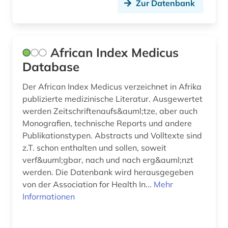
Zur Datenbank
diagnose (1)
diagnosenschlüssel (2)
African Index Medicus
diagnoseschlüssel (1)
Database
diagnostik (3)
Der African Index Medicus verzeichnet in Afrika
publizierte medizinische Literatur. Ausgewertet
dienstleistung (1)
werden Zeitschriftenaufs&auml;tze, aber auch
digitalisierung (2)
Monografien, technische Reports und andere
Publikationstypen. Abstracts und Volltexte sind
dissertation (1)
z.T. schon enthalten und sollen, soweit
verf&uuml;gbar, nach und nach erg&auml;nzt
dissertationen (1)
werden. Die Datenbank wird herausgegeben
dns (2)
von der Association for Health In...
Mehr
Informationen
dokumentenserver (2)
dortmund (1)