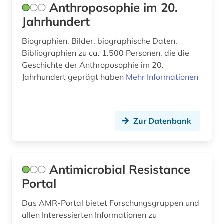
Anthroposophie im 20.
gesundheitsökonomie (3)
Jahrhundert
globalisierung (1)
Biographien, Bilder, biographische Daten,
Bibliographien zu ca. 1.500 Personen, die die
glossar (1)
Geschichte der Anthroposophie im 20.
Jahrhundert geprägt haben
Mehr Informationen
goethe (1)
grippe (1)
grippeviren (1)
Zur Datenbank
großbritannien (1)
gynäkologie (2)
Antimicrobial Resistance
Portal
handel (2)
Das AMR-Portal bietet Forschungsgruppen und
handschrift (1)
allen Interessierten Informationen zu
hannover (1)