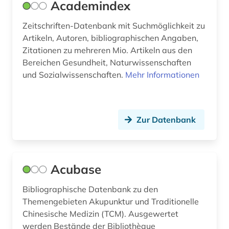
Academindex
chemische reaktion (1)
Zeitschriften-Datenbank mit Suchmöglichkeit zu
chemische verbindungen (1)
Artikeln, Autoren, bibliographischen Angaben,
Zitationen zu mehreren Mio. Artikeln aus den
china (1)
Bereichen Gesundheit, Naturwissenschaften
und Sozialwissenschaften.
Mehr Informationen
chinesische medizin (1)
chirurgie (2)
Zur Datenbank
christoph jacob (1)
chromosom (1)
clinical research (1)
Acubase
clinical trial (1)
Bibliographische Datenbank zu den
Themengebieten Akupunktur und Traditionelle
codierung (1)
Chinesische Medizin (TCM). Ausgewertet
corona (6)
werden Bestände der Bibliothèque