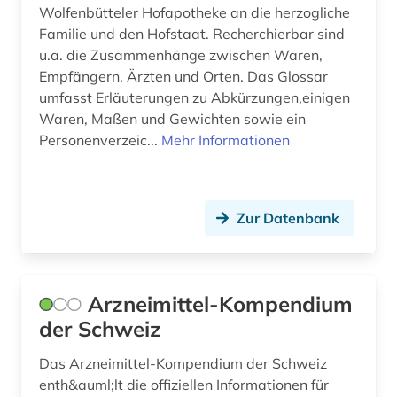
klassifizierung (1)
Wolfenbütteler Hofapotheke an die herzogliche
Familie und den Hofstaat. Recherchierbar sind
kleinkindpädagogik (1)
u.a. die Zusammenhänge zwischen Waren,
Empfängern, Ärzten und Orten. Das Glossar
klinische forschung (1)
umfasst Erläuterungen zu Abkürzungen,einigen
Waren, Maßen und Gewichten sowie ein
klinische studie (2)
Personenverzeic...
Mehr Informationen
klinische studien (1)
klinisches experimen (1)
Zur Datenbank
klinisches experiment (6)
komplementärmedizin (1)
Arzneimittel-Kompendium
konfekt (1)
der Schweiz
konferenzbeiträge (1)
Das Arzneimittel-Kompendium der Schweiz
kongress (1)
enth&auml;lt die offiziellen Informationen für