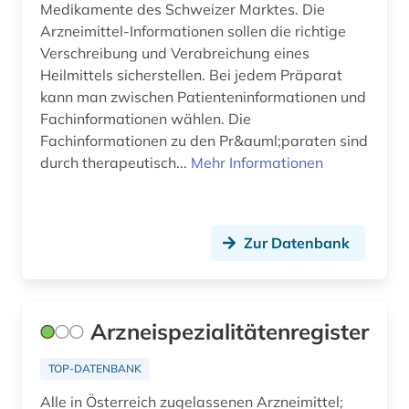
Medikamente des Schweizer Marktes. Die
kontrollierte klinische studie (2)
Arzneimittel-Informationen sollen die richtige
kontrolliertes vokabular (3)
Verschreibung und Verabreichung eines
Heilmittels sicherstellen. Bei jedem Präparat
kosmologie (1)
kann man zwischen Patienteninformationen und
Fachinformationen wählen. Die
krankenhaus (4)
Fachinformationen zu den Pr&auml;paraten sind
durch therapeutisch...
krankenhausbau (1)
Mehr Informationen
krankenhausfinanzierung (1)
krankenhaushygiene (1)
Zur Datenbank
krankenhausverwaltung (1)
krankenhauswesen (1)
Arzneispezialitätenregister
krankenpflege (3)
TOP-DATENBANK
krankenversicherung (1)
Alle in Österreich zugelassenen Arzneimittel;