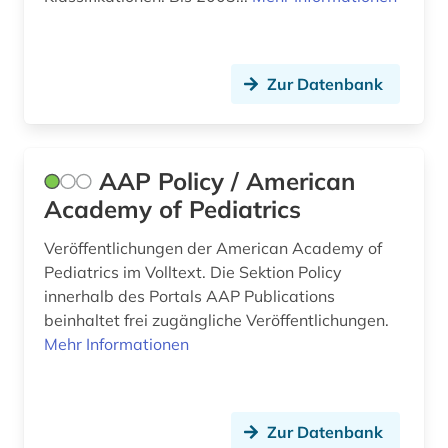
bevölkerungsstatistik (1)
bevölkerungswissenschaft (1)
Zur Datenbank
bibliografie (5)
bibliografin (2)
bibliographie (1)
AAP Policy / American
Academy of Pediatrics
bibliothek (1)
Veröffentlichungen der American Academy of
bibliothekswesen (1)
Pediatrics im Volltext. Die Sektion Policy
bibliothekswesen: biologie (1)
innerhalb des Portals AAP Publications
beinhaltet frei zugängliche Veröffentlichungen.
bibliothekswesen: medizin (1)
Mehr Informationen
bildatlas (1)
bilddatenbank (2)
Zur Datenbank