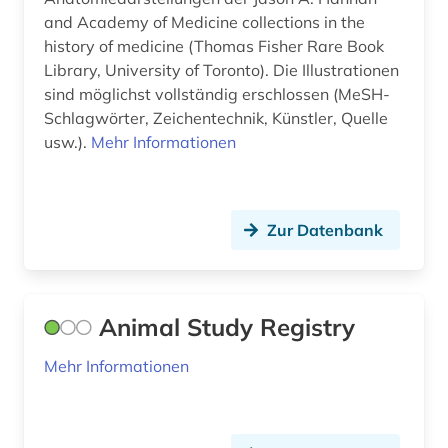
fallsammlung (1)
and Academy of Medicine collections in the
history of medicine (Thomas Fisher Rare Book
fda (1)
Library, University of Toronto). Die Illustrationen
fertigarzneimittel (1)
sind möglichst vollständig erschlossen (MeSH-
Schlagwörter, Zeichentechnik, Künstler, Quelle
finanzwirtschaft (1)
usw.).
Mehr Informationen
food and drug administration (1)
forschung (9)
Zur Datenbank
forschungsdaten (1)
forschungsmethode (1)
Animal Study Registry
frankreich (1)
Mehr Informationen
freie wohlfahrtspflege (1)
förderpreis für deutsche wissenschaftler im g.
w. leibniz-programm (1)