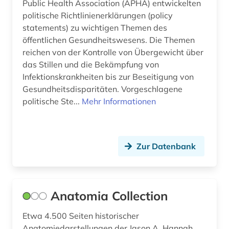
europa (3)
Public Health Association (APHA) entwickelten
politische Richtlinienerklärungen (policy
europäische union (2)
statements) zu wichtigen Themen des
öffentlichen Gesundheitswesens. Die Themen
evaluation (1)
reichen von der Kontrolle von Übergewicht über
das Stillen und die Bekämpfung von
evidence-based medicine (1)
Infektionskrankheiten bis zur Beseitigung von
evidenz (1)
Gesundheitsdisparitäten. Vorgeschlagene
politische Ste...
Mehr Informationen
evidenz-basierte medizin (10)
evidenzbasierte medizin (2)
Zur Datenbank
evolution (1)
experiment (1)
fallgruppenpflege (1)
Anatomia Collection
fallpauschale (1)
Etwa 4.500 Seiten historischer
Anatomiedarstellungen der Jason A. Hannah