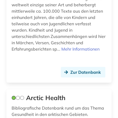
influenza (1)
weltweit einzige seiner Art und beherbergt
mittlerweile ca. 100.000 Texte aus den letzten
informatik (2)
einhundert Jahren, die alle von Kindern und
informationswissenschaft (1)
teilweise auch von Jugendlichen verfasst
wurden. Kindheit und Jugend in
infrastruktur (1)
unterschiedlichsten Zusammenhängen wird hier
in Märchen, Versen, Geschichten und
ingenieurwissenschaften (1)
Erfahrungsberichten sp...
Mehr Informationen
inhaltsverzeichnis (1)
inklusion &lt;soziologie&gt; (1)
Zur Datenbank
internationale norm (1)
internet (1)
Arctic Health
intervention study (1)
Bibliografische Datenbank rund um das Thema
interventionsstudie (1)
Gesundheit in den arktischen Gebieten.