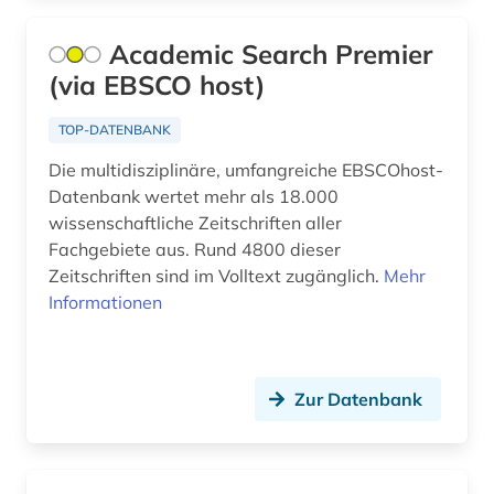
biowissenschaften (3)
Academic Search Premier
botanik (1)
(via EBSCO host)
botanischer garten (1)
TOP-DATENBANK
briefsammlung (1)
Die multidisziplinäre, umfangreiche EBSCOhost-
bundesanstalt für arbeitsschutz und
Datenbank wertet mehr als 18.000
arbeitsmedizin (2)
wissenschaftliche Zeitschriften aller
Fachgebiete aus. Rund 4800 dieser
care (1)
Zeitschriften sind im Volltext zugänglich.
Mehr
caritas (1)
Informationen
charité - universitätsmedizin (1)
chemie (36)
Zur Datenbank
chemikalie (1)
chemische formel (1)