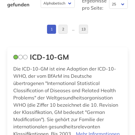
badeort (1)
Schweden (1)
Ergebnisse
gefunden
pro Seite:
balneologie (1)
Schweiz (3)
bat-wert (1)
Suedamerika (5)
1
2
…
13
behinderung (3)
Suedasien (1)
behringwerke (1)
USA (3)
ICD-10-GM
beobachtungsstudie (2)
Ungarn (1)
Die ICD-10-GM ist eine Adaption der ICD-10-
berichterstattung (1)
WHO, der vom BfArM ins Deutsche
übertragenen "International Statistical
berlin (3)
Classification of Diseases and Related Health
Problems" der Weltgesundheitsorganisation
berufskrankheit (1)
WHO (die Ziffer 10 bezeichnet die 10. Revision
beschränkung (1)
der Klassifikation, GM bedeutet "German
Modification"). Sie gehört zur Familie der
beschäftigungstherapie (1)
internationalen gesundheitsrelevanten
Klassifikationen. Bis 2003...
Mehr Informationen