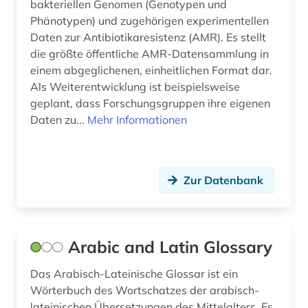
bakteriellen Genomen (Genotypen und
Phänotypen) und zugehörigen experimentellen
hebammenwissenschaft (1)
Daten zur Antibiotikaresistenz (AMR). Es stellt
die größte öffentliche AMR-Datensammlung in
heilbehandlung (1)
einem abgeglichenen, einheitlichen Format dar.
heilpflanzen (3)
Als Weiterentwicklung ist beispielsweise
geplant, dass Forschungsgruppen ihre eigenen
hirnforschung (1)
Daten zu...
Mehr Informationen
hispanistik (1)
historische persönlichkeit (1)
Zur Datenbank
hiv (1)
hochschulschrift (1)
Arabic and Latin Glossary
hof (1)
Das Arabisch-Lateinische Glossar ist ein
homöopathie (4)
Wörterbuch des Wortschatzes der arabisch-
lateinischen Übersetzungen des Mittelalters. Es