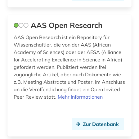
bildnis (1)
bildung (1)
AAS Open Research
biochemie (1)
AAS Open Research ist ein Repository für
bioenergie (1)
Wissenschaftler, die von der AAS (African
Academy of Sciences) oder der AESA (Alliance
bioethik (3)
for Accelerating Excellence in Science in Africa)
biografie (1)
gefördert werden. Publiziert werden frei
zugängliche Artikel, aber auch Dokumente wie
biographie (2)
z.B. Meeting Abstracts und Poster. Im Anschluss
an die Veröffentlichung findet ein Open Invited
bioinformatik (1)
Peer Review statt.
Mehr Informationen
biologie (8)
biomedizin (5)
Zur Datenbank
biotechnologie (2)