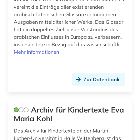
hospiz (1)
vereint die Einträge aller existierenden
humanbiologie (1)
arabisch-lateinischen Glossare in modernen
Ausgaben mittelalterlicher Werke. Das Glossar
hämatologie (2)
hat ein doppeltes Ziel: unser Verständnis des
arabischen Einflusses in Europa zu verbessern,
häusliche krankenpflege (1)
insbesondere in Bezug auf das wissenschaftli...
Mehr Informationen
iberoromanistik (1)
impact faktoren (1)
impfstoff (1)
Zur Datenbank
indien (1)
indologie (1)
Archiv für Kindertexte Eva
infektiologie (2)
Maria Kohl
infektionskrankheit (2)
Das Archiv für Kindertexte an der Martin-
Luther-Universität in Halle Wittenberg ist das