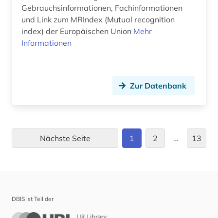
Gebrauchsinformationen, Fachinformationen
krankheit (4)
und Link zum MRIndex (Mutual recognition
krebs (2)
index) der Europäischen Union
Mehr
Informationen
krebs (1)
krebsforschung (1)
Zur Datenbank
kurort (1)
körper (1)
laborbuch (1)
Nächste Seite
1
2
…
13
laborheft (1)
labormedizin (1)
landwirtschaft (4)
DBIS ist Teil der
latein (1)