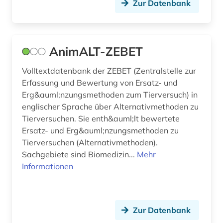
Zur Datenbank
führer (1)
fürsorge (1)
AnimALT-ZEBET
geburtshilfe (1)
Volltextdatenbank der ZEBET (Zentralstelle zur
gefahrstoff (1)
Erfassung und Bewertung von Ersatz- und
Erg&auml;nzungsmethoden zum Tierversuch) in
gehirn (1)
englischer Sprache über Alternativmethoden zu
geisteswissenschaften (2)
Tierversuchen. Sie enth&auml;lt bewertete
Ersatz- und Erg&auml;nzungsmethoden zu
genanalyse (1)
Tierversuchen (Alternativmethoden).
Sachgebiete sind Biomedizin...
Mehr
genetik (3)
Informationen
genetische variabilität (2)
genmutation (2)
Zur Datenbank
genom (7)