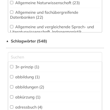
Allgemeine Naturwissenschaft (23)
Allgemeine und fachübergreifende
Datenbanken (22)
Allgemeine und vergleichende Sprach- und
Literaturwissenschaft. Indogermanistik.
Außereuropäische Sprachen und Literaturen (12)
Schlagwörter (548)
▲
Anglistik. Amerikanistik (4)
Archäologie (5)
Architektur, Bauingenieur- und
3r-prinzip (1)
Vermessungswesen (13)
abbildung (1)
Austriaca (5)
abbildungen (2)
Biologie, Biotechnologie (79)
abkürzung (1)
Buch- und Bibliothekswesen,
Informationswissenschaft (4)
adressbuch (4)