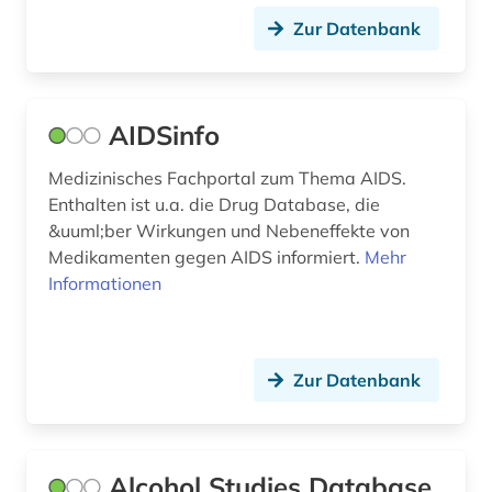
Zur Datenbank
droge (2)
drogen (1)
AIDSinfo
dänisch-hallesche mission in tranquebar (1)
e-learning (1)
Medizinisches Fachportal zum Thema AIDS.
Enthalten ist u.a. die Drug Database, die
ebm (1)
&uuml;ber Wirkungen und Nebeneffekte von
Medikamenten gegen AIDS informiert.
Mehr
edinburgh (1)
Informationen
eingliederung (1)
electronic lab notebook (1)
Zur Datenbank
elektromagnetische felder (1)
elektronische medien (1)
Alcohol Studies Database
elektronische zeitschrift (1)