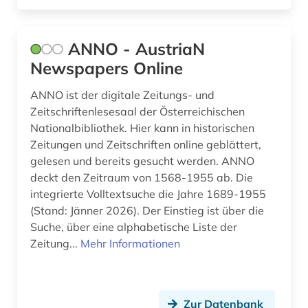
genomprojekt (1)
ANNO - AustriaN
genotyp (1)
Newspapers Online
gentechnologie (1)
ANNO ist der digitale Zeitungs- und
geographische namen (1)
Zeitschriftenlesesaal der Österreichischen
Nationalbibliothek. Hier kann in historischen
geowissenschaften (2)
Zeitungen und Zeitschriften online geblättert,
gelesen und bereits gesucht werden. ANNO
geriatrie (1)
deckt den Zeitraum von 1568-1955 ab. Die
geschichte (5)
integrierte Volltextsuche die Jahre 1689-1955
(Stand: Jänner 2026). Der Einstieg ist über die
geschichte 1900-2000 (1)
Suche, über eine alphabetische Liste der
Zeitung...
Mehr Informationen
geschichte der medizin (1)
gesundheit (6)
gesundheitsberichterstattung (3)
Zur Datenbank