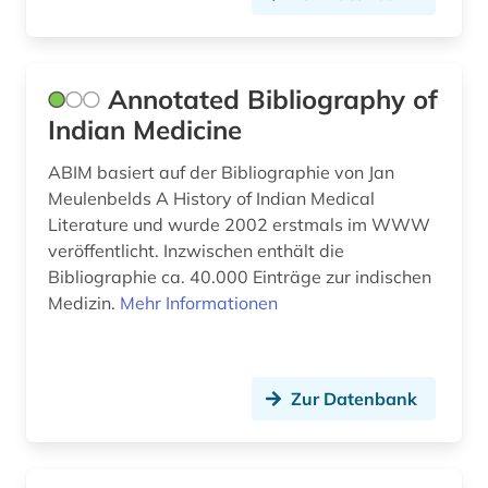
gesundheitschutz (1)
gesundheitserziehung (1)
Annotated Bibliography of
Indian Medicine
gesundheitsförderung (4)
gesundheitspolitik (3)
ABIM basiert auf der Bibliographie von Jan
Meulenbelds A History of Indian Medical
gesundheitsprojekt (1)
Literature und wurde 2002 erstmals im WWW
veröffentlicht. Inzwischen enthält die
gesundheitsstatistik (2)
Bibliographie ca. 40.000 Einträge zur indischen
Medizin.
Mehr Informationen
gesundheitssystem (1)
gesundheitstelematik (1)
gesundheitsversorgung (1)
Zur Datenbank
gesundheitswesen (17)
gesundheitswissenschaften (2)