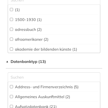
Architektur, Bauingenieur- und
(1)
Vermessungswesen (10)
1500-1930 (1)
Austriaca (26)
adressbuch (2)
Biologie, Biotechnologie (5)
afroamerikaner (2)
Buch- und Bibliothekswesen,
Informationswissenschaft (12)
akademie der bildenden künste (1)
Chemie und Pharmazie (4)
alain (1)
Datenbanktyp (13)
▲
Elektrotechnik, Elektronik, Nachrichtentechnik
almanach (2)
(5)
angloamerikanischer kulturraum (2)
Energietechnik (3)
Address- und Firmenverzeichnis (5
)
antiheld (1)
Ethnologie (15)
Allgemeines Auskunftmittel (2
)
antike (1)
Frauen- und Geschlechterforschung (8)
Aufsatzdatenbank (21
)