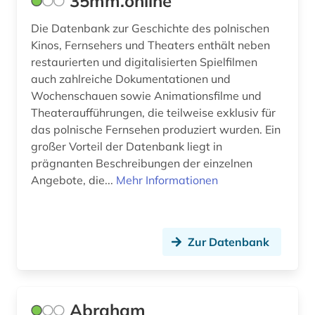
35mm.online
defa (1)
Suedamerika (1)
Die Datenbank zur Geschichte des polnischen
defa-studio für spielfilme (1)
Suedasien (1)
Kinos, Fernsehers und Theaters enthält neben
restaurierten und digitalisierten Spielfilmen
design (3)
Thueringen (1)
auch zahlreiche Dokumentationen und
Wochenschauen sowie Animationsfilme und
desinformation (1)
Tschechische Republik (1)
Theateraufführungen, die teilweise exklusiv für
deutsch (1)
USA (14)
das polnische Fernsehen produziert wurden. Ein
großer Vorteil der Datenbank liegt in
deutsche film ag (2)
Ukraine (2)
prägnanten Beschreibungen der einzelnen
Angebote, die...
Mehr Informationen
deutsche film gmbh (1)
Ungarn (1)
deutsches nationaltheater weimar (1)
Zur Datenbank
deutschland (13)
deutschland &lt;ddr, motiv&gt; (2)
deutschland (bundesrepublik) (2)
Abraham