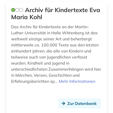
handbuch (1)
Archiv für Kindertexte Eva
handschrift (1)
Maria Kohl
hawaii (1)
Das Archiv für Kindertexte an der Martin-
Luther-Universität in Halle Wittenberg ist das
held (1)
weltweit einzige seiner Art und beherbergt
heroisierung (1)
mittlerweile ca. 100.000 Texte aus den letzten
einhundert Jahren, die alle von Kindern und
heroismus (1)
teilweise auch von Jugendlichen verfasst
wurden. Kindheit und Jugend in
heusden (1)
unterschiedlichsten Zusammenhängen wird hier
hispanistik (2)
in Märchen, Versen, Geschichten und
Erfahrungsberichten sp...
Mehr Informationen
historische landeskunde (1)
holocaust (1)
Zur Datenbank
humoristische presse (1)