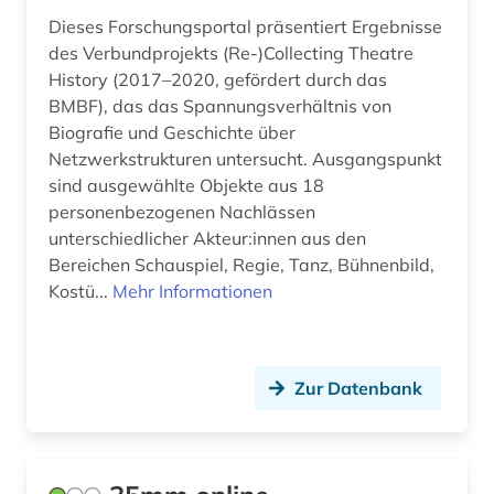
burgenland (1)
Liechtenstein (1)
Dieses Forschungsportal präsentiert Ergebnisse
des Verbundprojekts (Re-)Collecting Theatre
bühnenwerk (1)
Luxemburg (2)
History (2017–2020, gefördert durch das
BMBF), das das Spannungsverhältnis von
cartoon (1)
Niederlande (1)
Biografie und Geschichte über
chemie (3)
Nordamerika (2)
Netzwerkstrukturen untersucht. Ausgangspunkt
sind ausgewählte Objekte aus 18
comic (6)
Oesterreich (17)
personenbezogenen Nachlässen
unterschiedlicher Akteur:innen aus den
comiczeichner (1)
Osteuropa (1)
Bereichen Schauspiel, Regie, Tanz, Bühnenbild,
computer (1)
Polen (4)
Kostü...
Mehr Informationen
computerspiel (1)
Russland, Sowjetunion (3)
darstellende kunst (3)
Schweden (1)
Zur Datenbank
darsteller (1)
Schweiz (10)
datenverarbeitung (1)
Spanien (2)