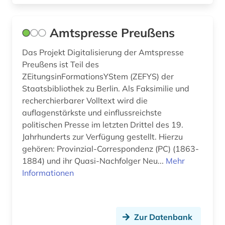
galerie (1)
galloromanistik (2)
Amtspresse Preußens
gedenktag (1)
Das Projekt Digitalisierung der Amtspresse
geistesgeschichte <1500 - 1800> (1)
Preußens ist Teil des
ZEitungsinFormationsYStem (ZEFYS) der
geisteswissenschaft (1)
Staatsbibliothek zu Berlin. Als Faksimilie und
recherchierbarer Volltext wird die
geisteswissenschaften (7)
auflagenstärkste und einflussreichste
geographie (1)
politischen Presse im letzten Drittel des 19.
Jahrhunderts zur Verfügung gestellt. Hierzu
germanistik (2)
gehören: Provinzial-Correspondenz (PC) (1863-
1884) und ihr Quasi-Nachfolger Neu...
Mehr
geschichte (23)
Informationen
geschichte 1850- (1)
geschichte 1860-1870 (1)
Zur Datenbank