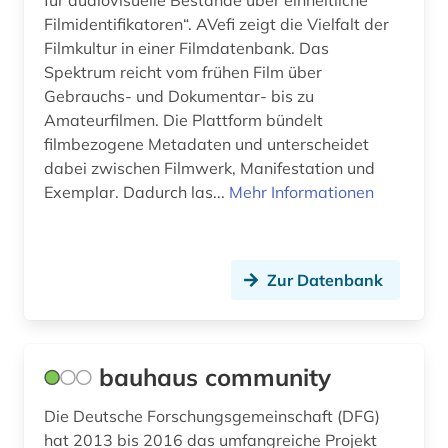
für audiovisuelle Bestände über einheitliche
literarische aufklärung / deutsch (1)
Filmidentifikatoren“. AVefi zeigt die Vielfalt der
Filmkultur in einer Filmdatenbank. Das
literatur (5)
Spektrum reicht vom frühen Film über
literaturdatenbank (1)
Gebrauchs- und Dokumentar- bis zu
Amateurfilmen. Die Plattform bündelt
literaturwissenschaft (2)
filmbezogene Metadaten und unterscheidet
dabei zwischen Filmwerk, Manifestation und
logo (1)
Exemplar. Dadurch las...
Mehr Informationen
luxemburg (1)
länderkunde (1)
Zur Datenbank
madrid (1)
magazin (1)
bauhaus community
mainfranken-theater würzburg (1)
Die Deutsche Forschungsgemeinschaft (DFG)
malaiisch (1)
hat 2013 bis 2016 das umfangreiche Projekt