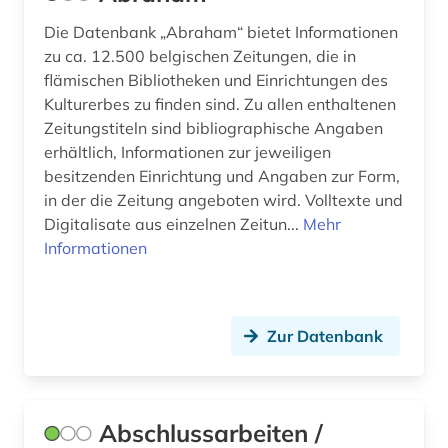
deutschland (ddr) (8)
Die Datenbank „Abraham“ bietet Informationen
zu ca. 12.500 belgischen Zeitungen, die in
deutschland <ddr> (1)
flämischen Bibliotheken und Einrichtungen des
deutschland <sowjetische zone> (1)
Kulturerbes zu finden sind. Zu allen enthaltenen
Zeitungstiteln sind bibliographische Angaben
deutschlandbild (1)
erhältlich, Informationen zur jeweiligen
besitzenden Einrichtung und Angaben zur Form,
deutschsprachiger raum (1)
in der die Zeitung angeboten wird. Volltexte und
Digitalisate aus einzelnen Zeitun...
Mehr
digitalisate (1)
Informationen
digitalisierung (1)
diplomarbeit (1)
Zur Datenbank
district of columbia (1)
dokumentarfilm (1)
Abschlussarbeiten /
dokumentation (1)