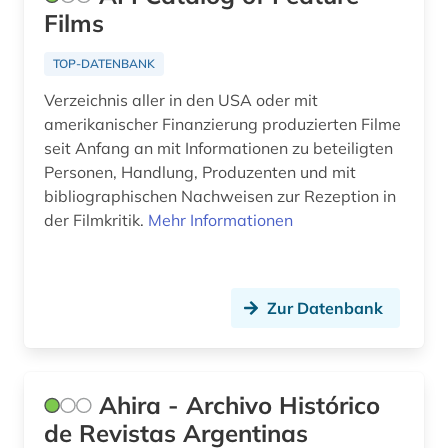
Films
europäische union (2)
TOP-DATENBANK
fachinformationsdienste (1)
Verzeichnis aller in den USA oder mit
fachportal (3)
amerikanischer Finanzierung produzierten Filme
seit Anfang an mit Informationen zu beteiligten
fachzeitschrift (1)
Personen, Handlung, Produzenten und mit
falschmeldung (1)
bibliographischen Nachweisen zur Rezeption in
der Filmkritik.
Mehr Informationen
fernsehanstalt (1)
fernsehen (15)
Zur Datenbank
fernsehforschung (1)
fernsehsendung (2)
fest (1)
Ahira - Archivo Histórico
de Revistas Argentinas
feuilleton (1)