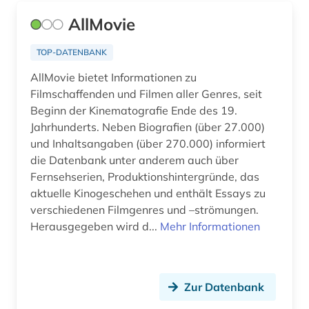
AllMovie
forschung (1)
TOP-DATENBANK
forschungsdaten (1)
AllMovie bietet Informationen zu
foto (1)
Filmschaffenden und Filmen aller Genres, seit
Beginn der Kinematografie Ende des 19.
fotoarchiv (1)
Jahrhunderts. Neben Biografien (über 27.000)
fotograf (1)
und Inhaltsangaben (über 270.000) informiert
die Datenbank unter anderem auch über
fotografie (10)
Fernsehserien, Produktionshintergründe, das
aktuelle Kinogeschehen und enthält Essays zu
fotografieren (1)
verschiedenen Filmgenres und –strömungen.
frankreich (2)
Herausgegeben wird d...
Mehr Informationen
frauenbewegung (1)
frauenforschung (1)
Zur Datenbank