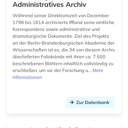
Administratives Archiv
koblenz (1)
Während seiner Direktionszeit von Dezember
kollektives gedächtnis (1)
1796 bis 1814 archivierte Iffland seine amtliche
Korrespondenz sowie administrative und
kommentar (1)
dramaturgische Dokumente. Ziel des Projekts
kommunikation (5)
an der Berlin-Brandenburgischen Akademie der
Wissenschaften ist es, die 34 von diesem Archiv
kommunikationswissenschaft (7)
überlieferten Foliobände mit ihren ca. 7.500
beschriebenen Blättern inhaltlich vollständig zu
komponist (1)
erschließen, um sie der Forschung u...
Mehr
kosch, wilhelm | lexikograf; literarhistoriker;
Informationen
germanist; theaterwissenschaftler (1)
kroatien (1)
Zur Datenbank
kudiyattam (1)
kultur (3)