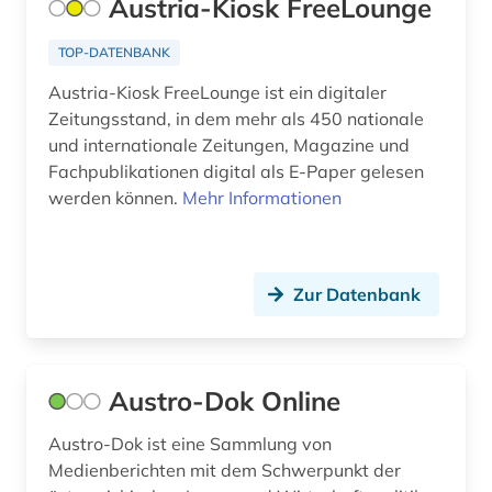
Austria-Kiosk FreeLounge
kulturerbe (2)
kulturgut (1)
TOP-DATENBANK
Austria-Kiosk FreeLounge ist ein digitaler
kulturwissenschaften (7)
Zeitungsstand, in dem mehr als 450 nationale
kulturzeitschrift (2)
und internationale Zeitungen, Magazine und
Fachpublikationen digital als E-Paper gelesen
kunst (6)
werden können.
Mehr Informationen
kunstgeschichte (2)
kurzfilm (1)
Zur Datenbank
künste (2)
künstler (1)
Austro-Dok Online
künstlerische forschung (1)
Austro-Dok ist eine Sammlung von
land van altena (1)
Medienberichten mit dem Schwerpunkt der