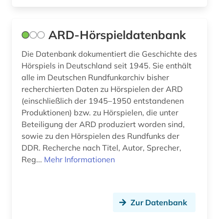
italien (3)
japan (2)
ARD-Hörspieldatenbank
jonson (1)
Die Datenbank dokumentiert die Geschichte des
Hörspiels in Deutschland seit 1945. Sie enthält
journal (1)
alle im Deutschen Rundfunkarchiv bisher
recherchierten Daten zu Hörspielen der ARD
journalismus (1)
(einschließlich der 1945–1950 entstandenen
judaistik (2)
Produktionen) bzw. zu Hörspielen, die unter
Beteiligung der ARD produziert worden sind,
juden (1)
sowie zu den Hörspielen des Rundfunks der
DDR. Recherche nach Titel, Autor, Sprecher,
judentum (3)
Reg...
Mehr Informationen
jüdische presse (1)
kalender (1)
Zur Datenbank
kalifornien (2)