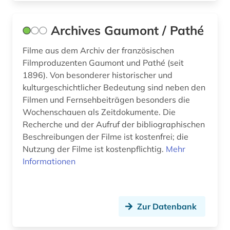
hörbuch (1)
hörfunk (1)
Archives Gaumont / Pathé
hörfunksendung (1)
Filme aus dem Archiv der französischen
Filmproduzenten Gaumont und Pathé (seit
hörspiel (2)
1896). Von besonderer historischer und
kulturgeschichtlicher Bedeutung sind neben den
iberoromanistik (1)
Filmen und Fernsehbeiträgen besonders die
indien (1)
Wochenschauen als Zeitdokumente. Die
Recherche und der Aufruf der bibliographischen
indisches theater (1)
Beschreibungen der Filme ist kostenfrei; die
Nutzung der Filme ist kostenpflichtig.
Mehr
indologie (1)
Informationen
industriefilm (1)
informationsgesellschaft (1)
Zur Datenbank
ingmar (1)