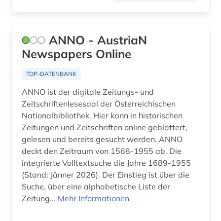
geschichte 1860-1910 (1)
geschichte 1871-1901 (1)
ANNO - AustriaN
geschichte 1895-1915 (1)
Newspapers Online
geschichte 1896-1984 (1)
TOP-DATENBANK
geschichte 1898 (1)
ANNO ist der digitale Zeitungs- und
geschichte 1918 - 1934 (1)
Zeitschriftenlesesaal der Österreichischen
Nationalbibliothek. Hier kann in historischen
geschichte 1918-1933 (1)
Zeitungen und Zeitschriften online geblättert,
gelesen und bereits gesucht werden. ANNO
geschichte 1930 - (1)
deckt den Zeitraum von 1568-1955 ab. Die
integrierte Volltextsuche die Jahre 1689-1955
geschichte 1947-1990 (1)
(Stand: Jänner 2026). Der Einstieg ist über die
geschichte 1973-1995 (1)
Suche, über eine alphabetische Liste der
Zeitung...
Mehr Informationen
geschichte des theater (1)