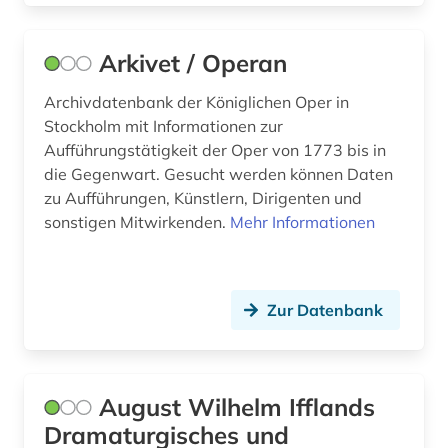
kanada (2)
Arkivet / Operan
karikatur (1)
Archivdatenbank der Königlichen Oper in
karte (1)
Stockholm mit Informationen zur
katalog (6)
Aufführungstätigkeit der Oper von 1773 bis in
die Gegenwart. Gesucht werden können Daten
kentucky (1)
zu Aufführungen, Künstlern, Dirigenten und
sonstigen Mitwirkenden.
Mehr Informationen
kind (1)
kinderliteratur (1)
kindertheater (1)
Zur Datenbank
kino (5)
kirk (1)
August Wilhelm Ifflands
Dramaturgisches und
klassik (1)