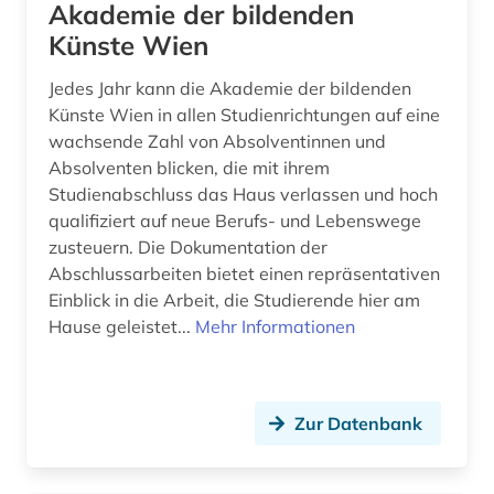
Akademie der bildenden
dokumentenserver (1)
Künste Wien
douglas (1)
Jedes Jahr kann die Akademie der bildenden
Künste Wien in allen Studienrichtungen auf eine
drama (2)
wachsende Zahl von Absolventinnen und
drehbuch (1)
Absolventen blicken, die mit ihrem
Studienabschluss das Haus verlassen und hoch
dresden (1)
qualifiziert auf neue Berufs- und Lebenswege
zusteuern. Die Dokumentation der
drittes reich (1)
Abschlussarbeiten bietet einen repräsentativen
druckgrafik (1)
Einblick in die Arbeit, die Studierende hier am
Hause geleistet...
Mehr Informationen
druckschrift (1)
dziga (1)
Zur Datenbank
dänemark (1)
dänisch-hallesche mission in tranquebar (1)