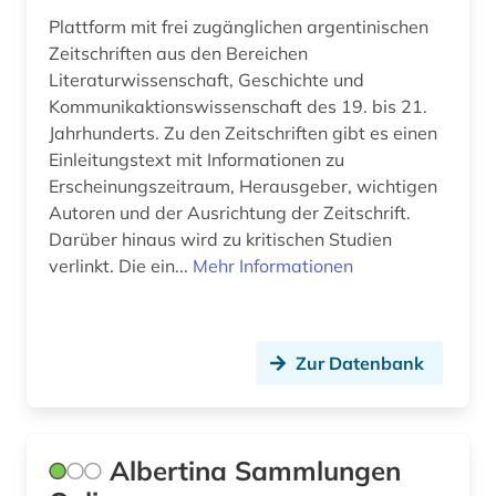
Plattform mit frei zugänglichen argentinischen
fid (1)
Zeitschriften aus den Bereichen
Literaturwissenschaft, Geschichte und
film (55)
Kommunikaktionswissenschaft des 19. bis 21.
filmarchiv (1)
Jahrhunderts. Zu den Zeitschriften gibt es einen
Einleitungstext mit Informationen zu
filmgeschichte (6)
Erscheinungszeitraum, Herausgeber, wichtigen
Autoren und der Ausrichtung der Zeitschrift.
filmindustrie (1)
Darüber hinaus wird zu kritischen Studien
filmkritik (1)
verlinkt. Die ein...
Mehr Informationen
filmkunst (1)
filmmusik (1)
Zur Datenbank
filmografie (1)
filmplakate (1)
Albertina Sammlungen
filmschaffender (1)