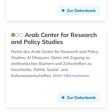
geschichtsbild (2)
Zur Datenbank
geschlechterforschung (1)
gesellschaft (1)
gestaltung (1)
Arab Center for Research
and Policy Studies
globalisierung (1)
Portal des Arab Center for Research and Policy
glossar (1)
Studies, Al Dhaayen, Qatar mit Zugang zu
graphic novel (4)
elektronischen Büchern und Zeitschriften zu
Geschichte, Politik, Sozial- und
graphik (1)
Kulturwissenschaften.
Mehr Informationen
graphische sammlung albertina (1)
großbritannien (5)
Zur Datenbank
hamburg (1)