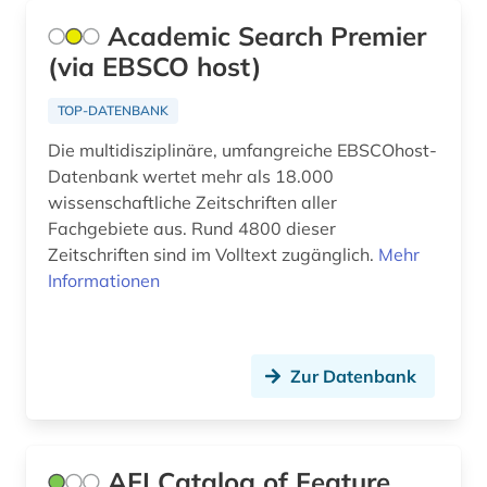
einblattdrucke (1)
Academic Search Premier
(via EBSCO host)
elektronische bibliothek (1)
TOP-DATENBANK
elektronische kunst (2)
Die multidisziplinäre, umfangreiche EBSCOhost-
elektronische zeitschrift (2)
Datenbank wertet mehr als 18.000
wissenschaftliche Zeitschriften aller
elektronische zeitung (3)
Fachgebiete aus. Rund 4800 dieser
elektronisches buch (6)
Zeitschriften sind im Volltext zugänglich.
Mehr
Informationen
elektronisches publizieren (1)
englisch (1)
Zur Datenbank
enthüllungsjournalismus (1)
ephemera (1)
europa (7)
AFI Catalog of Feature