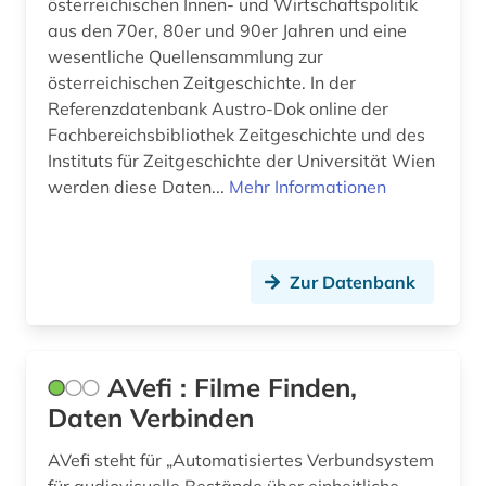
österreichischen Innen- und Wirtschaftspolitik
landeskunde (3)
aus den 70er, 80er und 90er Jahren und eine
landtag (1)
wesentliche Quellensammlung zur
österreichischen Zeitgeschichte. In der
lettland (1)
Referenzdatenbank Austro-Dok online der
Fachbereichsbibliothek Zeitgeschichte und des
lexikon (1)
Instituts für Zeitgeschichte der Universität Wien
librettist (1)
werden diese Daten...
Mehr Informationen
liechtenstein (1)
life (1)
Zur Datenbank
linguist (1)
linguistik (1)
AVefi : Filme Finden,
linguistin (1)
Daten Verbinden
linksammlung (1)
AVefi steht für „Automatisiertes Verbundsystem