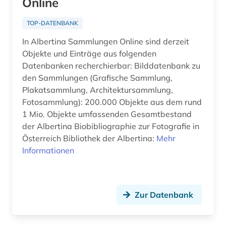
Online
filmtechnik (1)
TOP-DATENBANK
filmverleih (1)
In Albertina Sammlungen Online sind derzeit
Objekte und Einträge aus folgenden
filmwissenschaft (17)
Datenbanken recherchierbar: Bilddatenbank zu
den Sammlungen (Grafische Sammlung,
filmzeitschrift (2)
Plakatsammlung, Architektursammlung,
filmzensur (1)
Fotosammlung): 200.000 Objekte aus dem rund
1 Mio. Objekte umfassenden Gesamtbestand
filmästhetik (1)
der Albertina Biobibliographie zur Fotografie in
Österreich Bibliothek der Albertina:
Mehr
finnland (2)
Informationen
finnlandschweden (1)
florida (1)
Zur Datenbank
flugblatt (1)
flugschrift (1)