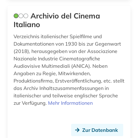
inhalt (1)
Archivio del Cinema
innenpolitik (1)
Italiano
inszenierungen (1)
Verzeichnis italienischer Spielfilme und
interdisziplinarität (1)
Dokumentationen von 1930 bis zur Gegenwart
(2018), herausgegeben von der Associazione
internationales recht (1)
Nazionale Industrie Cinematografiche
Audiovisive Multimediali (ANICA). Neben
iran (1)
Angaben zu Regie, Mitwirkenden,
irland (1)
Produktionsfirma, Erstveröffentlichung, etc. stellt
das Archiv Inhaltszusammenfassungen in
isbn (1)
italienischer und teilweise englischer Sprache
zur Verfügung.
Mehr Informationen
islam (1)
israel (2)
Zur Datenbank
italianistik (1)