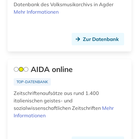
Datenbank des Volksmusikarchivs in Agder
europäische ethnologie (2)
Tuerkei (2)
Mehr Informationen
examensarbeit (1)
Ukraine (2)
exil (1)
Ungarn (1)
Zur Datenbank
exponat (1)
fachdidaktik (1)
AIDA online
fachinformationsdienst (1)
TOP-DATENBANK
fachportal (1)
Zeitschriftenaufsätze aus rund 1.400
feminismus (1)
italienischen geistes- und
sozialwissenschaftlichen Zeitschriften
Mehr
fest (1)
Informationen
fid asien (1)
film (1)