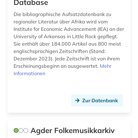
Database
entwicklungsforschung (1)
Serbien (3)
Die bibliographische Aufsatzdatenbank zu
entwicklungspolitik (2)
Skandinavien (2)
regionaler Literatur über Afrika wird vom
Institute for Economic Advancement (IEA) an der
entwicklungstheorie (1)
Slowakei (1)
University of Arkansas in Little Rock gepflegt.
Sie enthält über 184.000 Artikel aus 800 meist
entwicklungszusammenarbeit (2)
Slowenien (2)
englischsprachigen Zeitschriften (Stand:
entwicklungsökonomie (1)
Spanien (2)
Dezember 2023). Jede Zeitschrift ist von ihrem
Erscheinungsbeginn an ausgewertet.
Mehr
enzyklopädie (1)
Suedamerika (6)
Informationen
ephemera (1)
Suedasien (5)
ethnolinguistik (1)
Suedostasien (2)
Zur Datenbank
ethnologie (9)
Suedosteuropa (2)
etudes africaines (1)
Thueringen (1)
Agder Folkemusikkarkiv
europa (1)
Tschechische Republik (2)