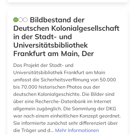
medienwissenschaft (4)
menschenrechte (1)
Bildbestand der
menschenrechtsverletzung (1)
Deutschen Kolonialgesellschaft
in der Stadt- und
metrik (1)
Universitätsbibliothek
migration (2)
Frankfurt am Main, Der
minderheit (2)
Das Projekt der Stadt- und
Universitätsbibliothek Frankfurt am Main
minderheitenfrage (1)
umfasst die Sicherheitsverfilmung von 50.000
minderheitensprache (2)
bis 70.000 historischen Photos aus der
deutschen Kolonialgeschichte. Die Bilder sind
missionarin (1)
über eine Recherche-Datenbank im Internet
allgemein zugänglich. Die Sammlung der DKG
mitgliedsstaaten (1)
war nach einem einheitlichen Konzept geordnet.
Sie informierte zunächst sehr differenziert über
mittelamerika (3)
die Träger und d...
Mehr Informationen