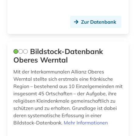
mitteleuropa (1)
mittlerer osten (1)
Zur Datenbank
mode (4)
modernismus (1)
Bildstock-Datenbank
mogaogrotten (dunhuang) (1)
Oberes Werntal
mongolisch (1)
Mit der Interkommunalen Allianz Oberes
montenegro (1)
Werntal stellte sich erstmals eine fränkische
Region – bestehend aus 10 Einzelgemeinden mit
museum (3)
insgesamt 45 Ortschaften – der Aufgabe, ihre
museumswesen (1)
religiösen Kleindenkmale gemeinschaftlich zu
schützen und zu erhalten. Grundlage ist dabei
musik (1)
deren systematische Erfassung in einer
Bildstock-Datenbank.
Mehr Informationen
musikaufnahme (1)