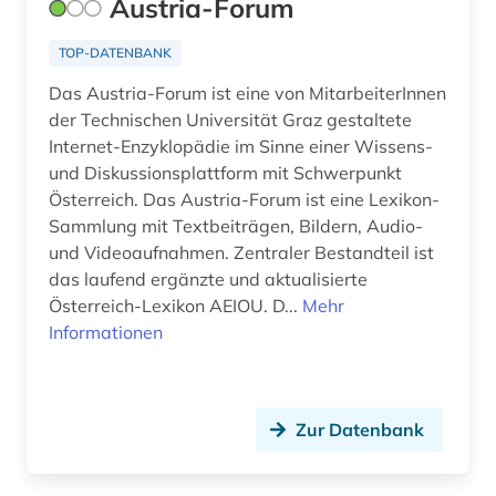
Austria-Forum
islam (3)
TOP-DATENBANK
isländisch (1)
Das Austria-Forum ist eine von MitarbeiterInnen
israel (3)
der Technischen Universität Graz gestaltete
Internet-Enzyklopädie im Sinne einer Wissens-
israelische (1)
und Diskussionsplattform mit Schwerpunkt
Österreich. Das Austria-Forum ist eine Lexikon-
italianistik (1)
Sammlung mit Textbeiträgen, Bildern, Audio-
italien (1)
und Videoaufnahmen. Zentraler Bestandteil ist
das laufend ergänzte und aktualisierte
japan (4)
Österreich-Lexikon AEIOU. D...
Mehr
Informationen
japanologie (3)
jiddisch (1)
Zur Datenbank
jordanien (1)
judaistik (2)