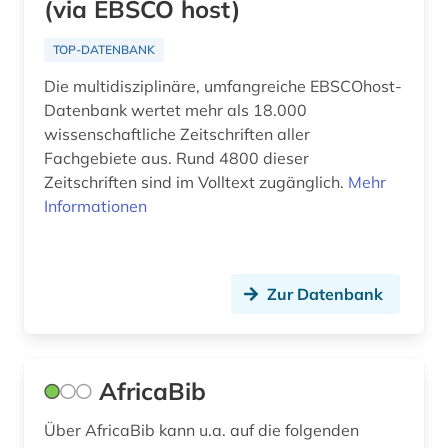
(via EBSCO host)
china (1)
Kanada (1)
community currency (1)
TOP-DATENBANK
Korea (2)
Die multidisziplinäre, umfangreiche EBSCOhost-
corpora (1)
Kroatien (3)
Datenbank wertet mehr als 18.000
cuneiform (1)
wissenschaftliche Zeitschriften aller
Lettland (1)
Fachgebiete aus. Rund 4800 dieser
côte divoire (1)
Litauen (2)
Zeitschriften sind im Volltext zugänglich.
Mehr
Informationen
demographie (1)
Makedonien (1)
dendi (1)
Mecklenburg-Vorpommern (1)
Zur Datenbank
denkmal (3)
Mittelamerika (5)
deutsch (1)
Moldawien (1)
deutsche kolonialgesellschaft (1)
Montenegro (3)
AfricaBib
deutsches volksliedarchiv (1)
Niederlande (3)
Über AfricaBib kann u.a. auf die folgenden