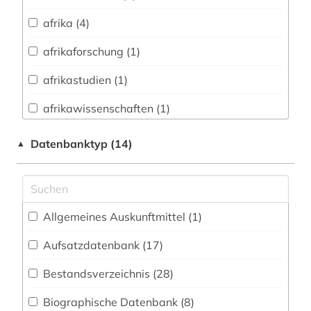
Vermessungswesen (9)
afrika (4)
Austriaca (6)
afrikaforschung (1)
Biologie, Biotechnologie (5)
afrikastudien (1)
Buch- und Bibliothekswesen,
Informationswissenschaft (12)
afrikawissenschaften (1)
Chemie und Pharmazie (3)
agder (1)
Datenbanktyp (14)
▲
Elektrotechnik, Elektronik, Nachrichtentechnik
akkadisch (1)
(2)
alemannisch (1)
Energietechnik (5)
Allgemeines Auskunftmittel (1
)
alltagskultur (1)
Ethnologie (163)
Aufsatzdatenbank (17
)
alter druck (1)
Frauen- und Geschlechterforschung (5)
Bestandsverzeichnis (28
)
alter orient (1)
Geographie (31)
Biographische Datenbank (8
)
altkanaanäisch (1)