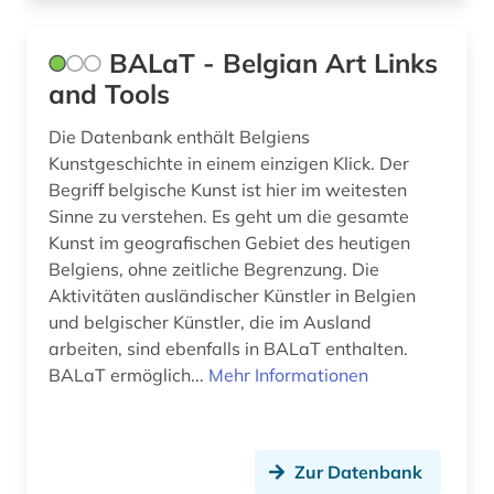
karikatur (1)
BALaT - Belgian Art Links
karte (2)
and Tools
kartographie (1)
Die Datenbank enthält Belgiens
Kunstgeschichte in einem einzigen Klick. Der
kaste (1)
Begriff belgische Kunst ist hier im weitesten
katalog (5)
Sinne zu verstehen. Es geht um die gesamte
Kunst im geografischen Gebiet des heutigen
keilschrift (1)
Belgiens, ohne zeitliche Begrenzung. Die
Aktivitäten ausländischer Künstler in Belgien
kleidung (1)
und belgischer Künstler, die im Ausland
kolonialismus (1)
arbeiten, sind ebenfalls in BALaT enthalten.
BALaT ermöglich...
Mehr Informationen
korea (1)
kosovo (1)
Zur Datenbank
kreolische sprachen (2)