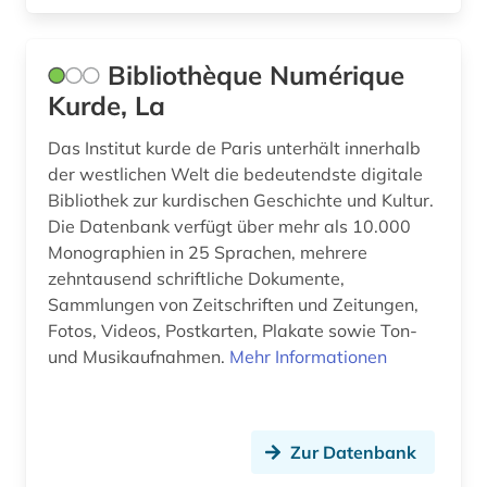
lituanistik (1)
Bibliothèque Numérique
lusitanistik (3)
Kurde, La
lyrik (1)
Das Institut kurde de Paris unterhält innerhalb
der westlichen Welt die bedeutendste digitale
län blekinge (1)
Bibliothek zur kurdischen Geschichte und Kultur.
län halland (1)
Die Datenbank verfügt über mehr als 10.000
Monographien in 25 Sprachen, mehrere
län schonen (1)
zehntausend schriftliche Dokumente,
Sammlungen von Zeitschriften und Zeitungen,
maghreb (1)
Fotos, Videos, Postkarten, Plakate sowie Ton-
martin-von-wagner-museum (1)
und Musikaufnahmen.
Mehr Informationen
mauretanien (1)
maya (1)
Zur Datenbank