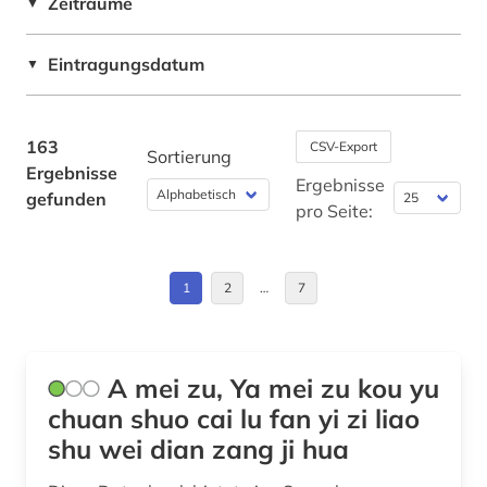
Zeiträume
berber (1)
▼
Berlin (1)
berufe (1)
Bosnien-Herzegowina (3)
Eintragungsdatum
▼
bezeichnung (1)
Brandenburg (1)
bibliografie (4)
Bulgarien (1)
163
CSV-Export
Sortierung
Ergebnisse
bibliographie (5)
Byzantinisches Reich (2)
Ergebnisse
gefunden
pro Seite:
bildarchiv (1)
China (3)
bilddatenbank (2)
Deutschland (11)
1
2
…
7
bildnis (1)
Estland (1)
bildsammlung (1)
Europa (3)
A mei zu, Ya mei zu kou yu
bildstock (2)
Finnland (1)
chuan shuo cai lu fan yi zi liao
shu wei dian zang ji hua
bildung (1)
Frankreich (3)