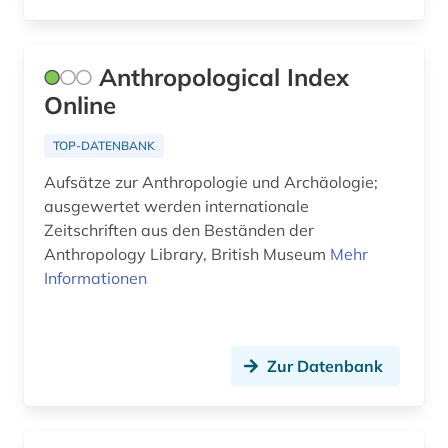
geschlechterforschung (1)
gesundheit (1)
Anthropological Index
globales lernen (1)
Online
globalisierung (1)
TOP-DATENBANK
gotland (1)
Aufsätze zur Anthropologie und Archäologie;
ausgewertet werden internationale
grammatik (1)
Zeitschriften aus den Beständen der
Anthropology Library, British Museum
Mehr
griechenland (1)
Informationen
großbritannien (1)
gutshof (1)
Zur Datenbank
halle (saale) (1)
hamburg (1)