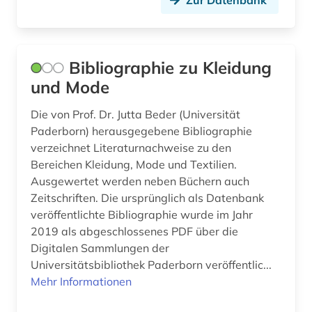
Zur Datenbank
kunstgeschichte (1)
kunstwerk (2)
Bibliographie zu Kleidung
kunstwissenschaft (1)
und Mode
kurden (1)
Die von Prof. Dr. Jutta Beder (Universität
Paderborn) herausgegebene Bibliographie
kurdisch (1)
verzeichnet Literaturnachweise zu den
Bereichen Kleidung, Mode und Textilien.
kurdistan (1)
Ausgewertet werden neben Büchern auch
königreich benin (1)
Zeitschriften. Die ursprünglich als Datenbank
veröffentlichte Bibliographie wurde im Jahr
körperschaft (1)
2019 als abgeschlossenes PDF über die
Digitalen Sammlungen der
landeskunde (6)
Universitätsbibliothek Paderborn veröffentlic...
landwirtschaft (1)
Mehr Informationen
lateinamerika (3)