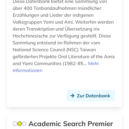
Diese Datenbank bietet eine Sammlung von
biografie (2)
GUS (1)
über 400 Tonbandaufnahmen mündlicher
biographie (1)
Griechenland (1)
Erzählungen und Lieder der indigenen
Volksgruppen Yami und Ami. Weiterhin werden
bochum (1)
Griechenland (Altertum) (2)
deren Transkription und Übersetzung ins
Hochchinesische zur Verfügung gestellt. Diese
bosnien-herzegowina (1)
Großbritannien (1)
Sammlung entstand im Rahmen der vom
brauchtum (1)
National Science Council (NSC) Taiwan
Hamburg (1)
geförderten Projekte Oral Literature of the Amis
braunschweig (1)
Hessen (1)
and Yami Communities (1982-85...
Mehr
Informationen
britische geschichte (1)
Island (1)
buddhismus (1)
Israel (4)
Zur Datenbank
burkina faso (1)
Italien (1)
bänkelsang (1)
Japan (4)
chemie (2)
Jugoslawien (3)
Academic Search Premier