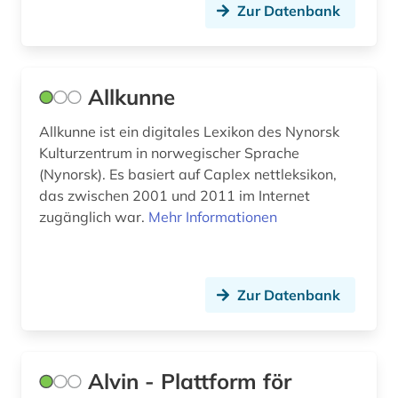
Zur Datenbank
filmgeschichte (1)
finanzwirtschaft (1)
Allkunne
flandern (belgien) (1)
Allkunne ist ein digitales Lexikon des Nynorsk
flandern <belgien> (1)
Kulturzentrum in norwegischer Sprache
flucht (1)
(Nynorsk). Es basiert auf Caplex nettleksikon,
das zwischen 2001 und 2011 im Internet
flurdenkmal (1)
zugänglich war.
Mehr Informationen
flüchtling (1)
forschung (3)
Zur Datenbank
foto (1)
fotoarchiv (2)
Alvin - Plattform för
fotografie (2)