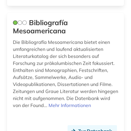
kriegsopfer (1)
kriegsverbrechen (1)
Bibliografía
Mesoamericana
kroatien (1)
Die Bibliografía Mesoamericana bietet einen
kudiyattam (1)
umfangreichen und laufend aktualisierten
Literaturkatalog der sich besonders auf
kultur (11)
Forschung zur präkolumbischen Zeit fokussiert.
kulturanthropologie (2)
Enthalten sind Monographien, Festschriften,
Aufsätze, Sammelwerke, Audio- und
kulturelles erbe (1)
Videopublikationen, Dissertationen und Filme.
Zeitungen und Graue Literatur werden hingegen
kulturerbe (6)
nicht mit aufgenommen. Die Datenbank wird
kulturgut (3)
von der Found...
Mehr Informationen
kulturwissenschaften (9)
kunst (6)