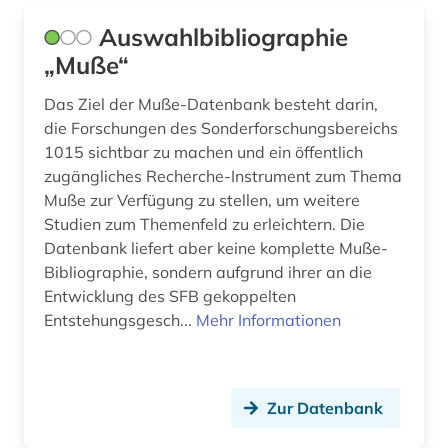
juden (2)
Auswahlbibliographie
„Muße“
judentum (5)
Das Ziel der Muße-Datenbank besteht darin,
judäo-georgisch (1)
die Forschungen des Sonderforschungsbereichs
jugoslawien (1)
1015 sichtbar zu machen und ein öffentlich
zugängliches Recherche-Instrument zum Thema
jüdisch (1)
Muße zur Verfügung zu stellen, um weitere
Studien zum Themenfeld zu erleichtern. Die
jüdisch-arabisch (1)
Datenbank liefert aber keine komplette Muße-
jüdisch-persisch (1)
Bibliographie, sondern aufgrund ihrer an die
Entwicklung des SFB gekoppelten
jüdische geschichte (1)
Entstehungsgesch...
Mehr Informationen
kalifornien (1)
kanarische inseln (1)
Zur Datenbank
karibik (1)