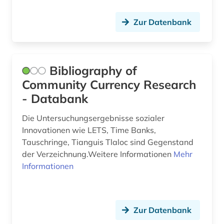
leben (1)
Zur Datenbank
lehrmittel (1)
leichenpredigt (1)
Bibliography of
libanon (1)
Community Currency Research
- Databank
lied (3)
Die Untersuchungsergebnisse sozialer
limondjian (1)
Innovationen wie LETS, Time Banks,
linguistik (2)
Tauschringe, Tianguis Tlaloc sind Gegenstand
der Verzeichnung.Weitere Informationen
Mehr
linguistische anthropologie (1)
Informationen
litauen (1)
literatur (4)
Zur Datenbank
literaturwissenschaft (5)