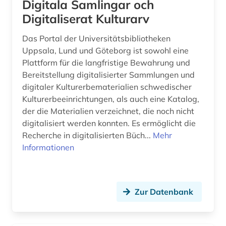
Digitala Samlingar och
fotographie (1)
Digitaliserat Kulturarv
fotosammlung (1)
Das Portal der Universitätsbibliotheken
Uppsala, Lund und Göteborg ist sowohl eine
frankreich (1)
Plattform für die langfristige Bewahrung und
Bereitstellung digitalisierter Sammlungen und
frau (1)
digitaler Kulturerbematerialien schwedischer
frauenforschung (1)
Kulturerbeeinrichtungen, als auch eine Katalog,
der die Materialien verzeichnet, die noch nicht
förderpreis für deutsche wissenschaftler im g.
digitalisiert werden konnten. Es ermöglicht die
w. leibniz-programm (1)
Recherche in digitalisierten Büch...
Mehr
Informationen
förderverein (1)
galloromanistik (2)
gebäude (2)
Zur Datenbank
gefallener (1)