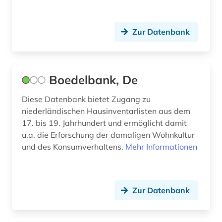
nationale minderheit (1)
naturwissenschaften (2)
Zur Datenbank
naval kishore press (1)
newspaper articles (1)
Boedelbank, De
niederlande (3)
Diese Datenbank bietet Zugang zu
niederländisch (1)
niederländischen Hausinventarlisten aus dem
17. bis 19. Jahrhundert und ermöglicht damit
niger (1)
u.a. die Erforschung der damaligen Wohnkultur
und des Konsumverhaltens.
nigeria (1)
Mehr Informationen
nordafrika (1)
nordmazedonien (1)
Zur Datenbank
nordrhein-westfalen (1)