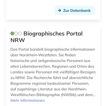
musikethnologie (1)
Zur Datenbank
musikhandschrift (1)
muße (1)
mythologie (1)
Biographisches Portal
NRW
märchen (1)
Das Portal bündelt biographische Informationen
mündliche überlieferung (1)
über Nordrhein-Westfalen. Sie finden
münster (1)
historische und zeitgenössische Personen aus
allen Lebensbereichen, Regionen und Orten des
münze (6)
Landes sowie Personen mit vielfältigen Bezügen
zu NRW. Die Recherche führt auf übersichtliche
nachschlagewerk (1)
Biogramme regional bedeutsamer Personen,
naher osten (4)
auf zugehörige Literatur aus der Nordrhein-
Westfälischen Bibliographie (NWBib) und dem...
nationalbibliothek (1)
Mehr Informationen