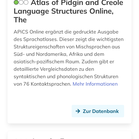
Atlas of Pidgin and Creole
iberoromanisch (1)
Language Structures Online,
The
iberoromanistik (1)
indigene völker (1)
APiCS Online ergänzt die gedruckte Ausgabe
des Sprachatlases. Dieser zeigt die wichtigsten
indigenes volk (1)
Struktureigenschaften von Mischsprachen aus
Süd- und Nordamerika, Afrika und dem
indisches theater (1)
asiatisch-pazifischem Raum. Zudem gibt er
detaillierte Vergleichsdaten zu den
indoarische sprachen (1)
syntaktischen und phonologischen Strukturen
indologie (1)
von 76 Kontaktsprachen.
Mehr Informationen
indonesien (1)
international (1)
Zur Datenbank
inuitforschung (1)
inventar (1)