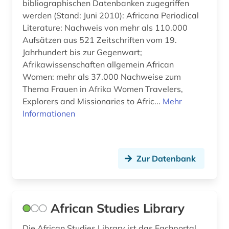
bibliographischen Datenbanken zugegriffen
deutschland (6)
Niedersachsen (1)
werden (Stand: Juni 2010): Africana Periodical
Literature: Nachweis von mehr als 110.000
deutschsprachige gemeinschaft (1)
Nordamerika (1)
Aufsätzen aus 521 Zeitschriften vom 19.
dienstleistung (1)
Nordrhein-Westfalen (2)
Jahrhundert bis zur Gegenwart;
Afrikawissenschaften allgemein African
digital database (1)
Norwegen (4)
Women: mehr als 37.000 Nachweise zum
Thema Frauen in Afrika Women Travelers,
digitalisat (1)
Oesterreich (6)
Explorers and Missionaries to Afric...
Mehr
digitalisate (1)
Osmanisches Reich (3)
Informationen
digitalisierung (1)
Ostasien (7)
diskriminierung (1)
Osteuropa (5)
Zur Datenbank
drama (1)
Ostmitteleuropa (2)
druck (1)
Palaestina (1)
African Studies Library
druckschrift (1)
Polen (1)
Die African Studies Library ist das Fachportal