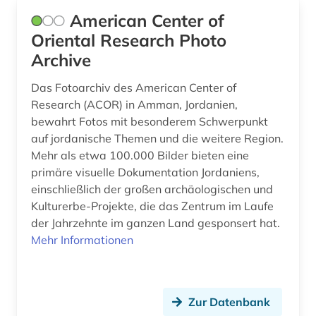
geisteswissenschaften (8)
American Center of
geografie (1)
Oriental Research Photo
Archive
geographie (2)
Das Fotoarchiv des American Center of
geographische daten (1)
Research (ACOR) in Amman, Jordanien,
bewahrt Fotos mit besonderem Schwerpunkt
germanen (1)
auf jordanische Themen und die weitere Region.
germanische altertumskunde (1)
Mehr als etwa 100.000 Bilder bieten eine
primäre visuelle Dokumentation Jordaniens,
germanisches nationalmuseum (1)
einschließlich der großen archäologischen und
Kulturerbe-Projekte, die das Zentrum im Laufe
geschichte (30)
der Jahrzehnte im ganzen Land gesponsert hat.
geschichte 1600-1900 (1)
Mehr Informationen
geschichte 1941-1 (1)
geschichte 3350 v.chr.-400 v.chr. (1)
Zur Datenbank