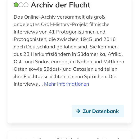
Archiv der Flucht
hampartsoum (1)
Das Online-Archiv versammelt als groß
handel (1)
angelegtes Oral-History-Projekt filmische
handschrift (2)
Interviews von 41 Protagonistinnen und
Protagonisten, die zwischen 1945 und 2016
haus (1)
nach Deutschland geflohen sind. Sie kommen
aus 28 Herkunftsländern in Südamerika, Afrika,
hausa (1)
Ost- und Südosteuropa, im Nahen und Mittleren
hethitisch (1)
Osten sowie Südost- und Ostasien und teilen
ihre Fluchtgeschichten in neun Sprachen. Die
hispanistik (4)
Interviews ...
Mehr Informationen
historische persönlichkeit (1)
holzschnitt (1)
Zur Datenbank
hydrologie (1)
iberische halbinsel (1)