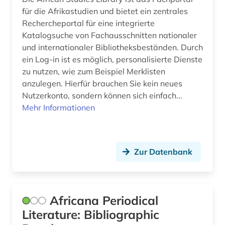
druckwerk (1)
Portugal (1)
für die Afrikastudien und bietet ein zentrales
Rechercheportal für eine integrierte
dunhuang-handschriften (1)
Rheinland-Pfalz (1)
Katalogsuche von Fachausschnitten nationaler
und internationaler Bibliotheksbeständen. Durch
dänisch-hallesche mission in tranquebar (1)
Roemisches Reich (2)
ein Log-in ist es möglich, personalisierte Dienste
eblaitisch (1)
Rumänien (1)
zu nutzen, wie zum Beispiel Merklisten
anzulegen. Hierfür brauchen Sie kein neues
edition (1)
Russland, Sowjetunion (1)
Nutzerkonto, sondern können sich einfach...
Mehr Informationen
einblattdrucke (1)
Saarland (1)
elamisch (1)
Sachsen (2)
Zur Datenbank
elektronische bibliothek (3)
Sachsen-Anhalt (1)
elektronisches buch (3)
Schleswig-Holstein (1)
empirische kulturwissenschaft (3)
Schweden (10)
Africana Periodical
Literature: Bibliographic
entwicklung (1)
Schweiz (2)