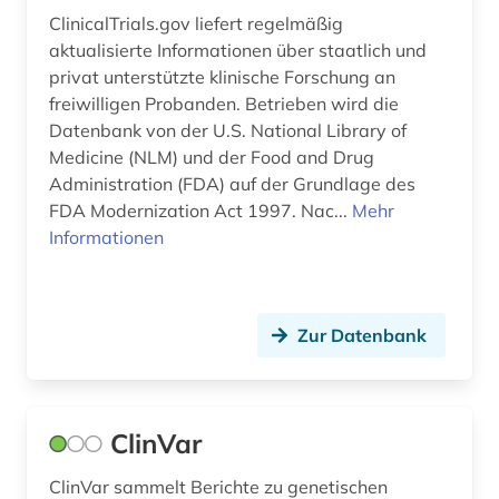
verwaltungswissenschaft (1)
ClinicalTrials.gov liefert regelmäßig
verzeichnis (6)
aktualisierte Informationen über staatlich und
privat unterstützte klinische Forschung an
virtuelles museum (1)
freiwilligen Probanden. Betrieben wird die
Datenbank von der U.S. National Library of
vorabdruck (1)
Medicine (NLM) und der Food and Drug
Administration (FDA) auf der Grundlage des
wasser (1)
FDA Modernization Act 1997. Nac...
Mehr
werkstoff (1)
Informationen
wissenschaftliche kooperation (1)
wissenschaftliche zeitschrift (1)
Zur Datenbank
wissenschaftlicher text (1)
wörterbuch (2)
ClinVar
zeitschrift (1)
ClinVar sammelt Berichte zu genetischen