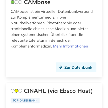
CAMbase
südamerika (1)
CAMbase ist ein virtueller Datenbankverbund
zur Komplementärmedizin, wie
südkorea (1)
Naturheilverfahren, Phytotherapie oder
traditionelle chinesische Medizin und bietet
tabelle (1)
einen systematischen Überblick über die
tcm (1)
relevante Literatur im Bereich der
Komplementärmedizin.
Mehr Informationen
technik (5)
technikbewertung (1)
Zur Datenbank
thesaurus (3)
tieranatomie (1)
tierversuch (1)
CINAHL (via Ebsco Host)
toxikologie (3)
TOP-DATENBANK
traditionelle chinesische medizin (1)