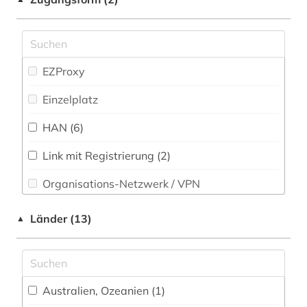
bioethik (1)
Romanistik (3)
biographie (1)
Slavistik (2)
biologie (5)
Soziologie (16)
EZProxy
biomedizin (1)
Sport (4)
Einzelplatz
biowissenschaften (2)
Technik (18)
HAN (6)
brief (1)
Theologie und Religionswissenschaften (7)
Link mit Registrierung (2)
briefsammlung (1)
Werkstoffwissenschaften und
Organisations-Netzwerk / VPN
Fertigungstechnik (11)
care (1)
Shibboleth
Länder (13)
▲
Wirtschaftswissenschaften (12)
caritas (1)
Zugriff vor Ort
Wissenschaftskunde, Forschung, Hochschul-,
Museumswesen (3)
charles (1809-1882) (1)
chemie (27)
Australien, Ozeanien (1)