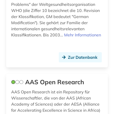
Problems" der Weltgesundheitsorganisation
eth zürich (1)
WHO (die Ziffer 10 bezeichnet die 10. Revision
der Klassifikation, GM bedeutet "German
ethik (1)
Modification"). Sie gehört zur Familie der
internationalen gesundheitsrelevanten
europa (2)
Klassifikationen. Bis 2003...
Mehr Informationen
europäische union (2)
evaluation (2)
Zur Datenbank
evidenz (2)
evidenz-basierte medizin (3)
AAS Open Research
evidenzbasierte medizin (1)
AAS Open Research ist ein Repository für
fda (1)
Wissenschaftler, die von der AAS (African
food and drug administration (1)
Academy of Sciences) oder der AESA (Alliance
for Accelerating Excellence in Science in Africa)
forschung (3)