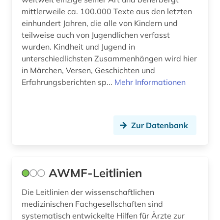
krankenhausfinanzierung (1)
mittlerweile ca. 100.000 Texte aus den letzten
einhundert Jahren, die alle von Kindern und
krankenhaushygiene (1)
teilweise auch von Jugendlichen verfasst
wurden. Kindheit und Jugend in
krankenhausverwaltung (1)
unterschiedlichsten Zusammenhängen wird hier
krankenhauswesen (1)
in Märchen, Versen, Geschichten und
Erfahrungsberichten sp...
Mehr Informationen
krankenpflege (5)
krankenversicherung (1)
Zur Datenbank
krankheit (3)
kunst (1)
landwirtschaft (1)
AWMF-Leitlinien
lateinamerika (1)
Die Leitlinien der wissenschaftlichen
medizinischen Fachgesellschaften sind
lebensmittel (1)
systematisch entwickelte Hilfen für Ärzte zur