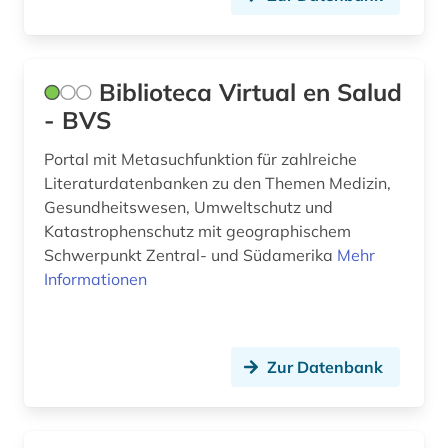
nordamerika (1)
online-literaturrecherche (1)
Biblioteca Virtual en Salud
online-publikation (2)
- BVS
open access (4)
Portal mit Metasuchfunktion für zahlreiche
Literaturdatenbanken zu den Themen Medizin,
open science (1)
Gesundheitswesen, Umweltschutz und
open source (1)
Katastrophenschutz mit geographischem
Schwerpunkt Zentral- und Südamerika
Mehr
palliativpflege (1)
Informationen
partizipation (1)
patent (1)
Zur Datenbank
patente (1)
peptidase (1)