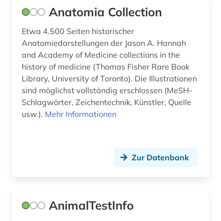
gesundheitsökonomie (4)
Anatomia Collection
goethe (1)
Etwa 4.500 Seiten historischer
großbritannien (1)
Anatomiedarstellungen der Jason A. Hannah
and Academy of Medicine collections in the
gynäkologie (1)
history of medicine (Thomas Fisher Rare Book
Library, University of Toronto). Die Illustrationen
hannover (1)
sind möglichst vollständig erschlossen (MeSH-
Schlagwörter, Zeichentechnik, Künstler, Quelle
heilpflanzen (2)
usw.).
Mehr Informationen
hirnforschung (1)
historische persönlichkeit (1)
Zur Datenbank
homöopathie (1)
häusliche krankenpflege (1)
AnimalTestInfo
impact faktoren (1)