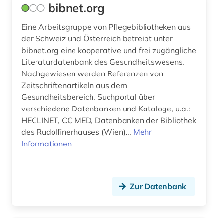
bibnet.org
pestizid (2)
Eine Arbeitsgruppe von Pflegebibliotheken aus
pflege (2)
der Schweiz und Österreich betreibt unter
bibnet.org eine kooperative und frei zugängliche
pflegebedürftigkeit (1)
Literaturdatenbank des Gesundheitswesens.
pflegeberatung (1)
Nachgewiesen werden Referenzen von
Zeitschriftenartikeln aus dem
pflegewissenschaft (3)
Gesundheitsbereich. Suchportal über
verschiedene Datenbanken und Kataloge, u.a.:
pharmazie (20)
HECLINET, CC MED, Datenbanken der Bibliothek
des Rudolfinerhauses (Wien)...
philosophie (2)
Mehr
Informationen
physik (1)
physiotherapie (1)
Zur Datenbank
phytotherapie (1)
pietismus (1)