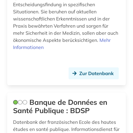
Entscheidungsfindung in spezifischen
lgbt (1)
Situationen. Sie beruhen auf aktuellen
linguistik (1)
wissenschaftlichen Erkenntnissen und in der
Praxis bewährten Verfahren und sorgen für
literaturdatenbank (1)
mehr Sicherheit in der Medizin, sollen aber auch
ökonomische Aspekte berücksichtigen.
Mehr
literaturrecherche (1)
Informationen
logopädie (2)
mak-wert (1)
Zur Datenbank
medizin (24)
medizingeschichte (1)
Banque de Données en
medizinische hochschule hannover (1)
Santé Publique : BDSP
medizinische versorgung (1)
Datenbank der französischen Ecole des hautes
medizintechnik (1)
études en santé publique. Informationsdienst für