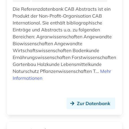
Die Referenzdatenbank CAB Abstracts ist ein
sozialmanagement (1)
Produkt der Non-Profit-Organisation CAB
sozialmedizin (1)
International. Sie enthält bibliographische
Einträge und Abstracts u.a. zu folgenden
sozialpolitik (1)
Bereichen: Agrarwissenschaften Angewandte
Biowissenschaften Angewandte
sozialverwaltung (1)
Wirtschaftswissenschaften Bodenkunde
sozialwesen (1)
Ernährungswissenschaften Forstwissenschaften
Gartenbau Holzkunde Lebensmittelkunde
sozialwissenschaften (7)
Naturschutz Pflanzenwissenschaften T...
Mehr
Informationen
soziologie (1)
statistik (3)
Zur Datenbank
strahlenschutz (1)
suchmaschine (2)
suchtprävention (1)