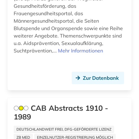
Gesundheitsförderung, das
publishing network (1)
Frauengesundheitsportal, das
Männergesundheitsportal, die Seiten
reaktorunfall (1)
Blutspende und Organspende sowie eine Reihe
religion (1)
weiterer Angebote. Themenschwerpunkte sind
u.a. Aidsprävention, Sexualaufklärung,
repositorium (1)
Suchtprävention,...
Mehr Informationen
repository (1)
repository &lt;informatik&gt; (1)
Zur Datenbank
schriftverkehr (1)
sexualerziehung (1)
CAB Abstracts 1910 -
sicherheit (1)
1989
sozialarbeit (1)
DEUTSCHLANDWEIT FREI, DFG-GEFÖRDERTE LIZENZ
soziale benachteiligung (1)
ZB MED
EINZELNUTZER-REGISTRIERUNG MÖGLICH