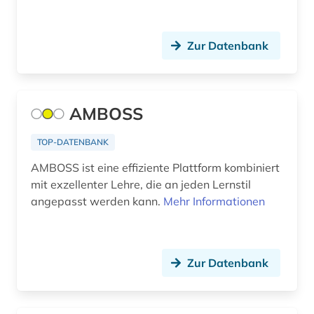
geschichte 1900-2000 (1)
geschichte der naturwissenschaften (1)
Zur Datenbank
gesundheit (1)
gesundheitserziehung (1)
AMBOSS
gesundheitsförderung (4)
TOP-DATENBANK
gesundheitsfürsorge (1)
AMBOSS ist eine effiziente Plattform kombiniert
gesundheitspolitik (1)
mit exzellenter Lehre, die an jeden Lernstil
angepasst werden kann.
Mehr Informationen
gesundheitsprojekt (1)
gesundheitstelematik (1)
gesundheitswesen (8)
Zur Datenbank
gesundheitswissenschaften (2)