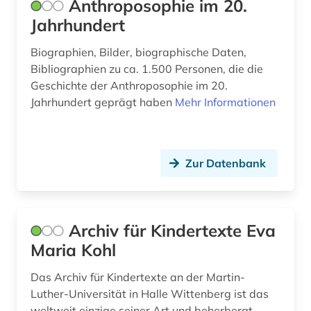
Anthroposophie im 20.
kinderliteratur (1)
Jahrhundert
klassifikation (3)
Biographien, Bilder, biographische Daten,
kleinkindpädagogik (1)
Bibliographien zu ca. 1.500 Personen, die die
Geschichte der Anthroposophie im 20.
klinische forschung (1)
Jahrhundert geprägt haben
Mehr Informationen
klinische studie (1)
klinisches experimen (1)
Zur Datenbank
klinisches experiment (4)
komplementärmedizin (1)
Archiv für Kindertexte Eva
kontrolliertes vokabular (3)
Maria Kohl
kosmologie (1)
Das Archiv für Kindertexte an der Martin-
krankenhausbau (1)
Luther-Universität in Halle Wittenberg ist das
weltweit einzige seiner Art und beherbergt