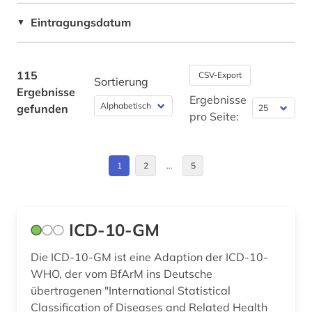
USA (1)
Eintragungsdatum
diagnostik (1)
▼
digitalisierung (1)
115
CSV-Export
dokumentenserver (1)
Sortierung
Ergebnisse
Ergebnisse
gefunden
droge (1)
pro Seite:
drogen (1)
elektronische zeitschrift (1)
1
2
…
5
elektronisches buch (5)
epidemie (1)
ICD-10-GM
epidemologie (1)
Die ICD-10-GM ist eine Adaption der ICD-10-
WHO, der vom BfArM ins Deutsche
ernährung (1)
übertragenen "International Statistical
Classification of Diseases and Related Health
ernährungswissenschaft (1)