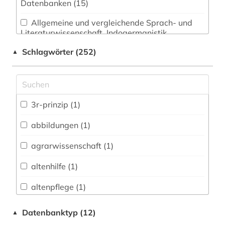
Datenbanken (15)
Allgemeine und vergleichende Sprach- und
Literaturwissenschaft. Indogermanistik.
Außereuropäische Sprachen und Literaturen (9)
Schlagwörter (252)
▲
Anglistik. Amerikanistik (4)
Archäologie (1)
Architektur, Bauingenieur- und
3r-prinzip (1)
Vermessungswesen (6)
abbildungen (1)
Biologie, Biotechnologie (41)
agrarwissenschaft (1)
Buch- und Bibliothekswesen,
Informationswissenschaft (2)
altenhilfe (1)
Chemie und Pharmazie (31)
altenpflege (1)
Elektrotechnik, Elektronik, Nachrichtentechnik
alter (2)
Datenbanktyp (12)
▲
(9)