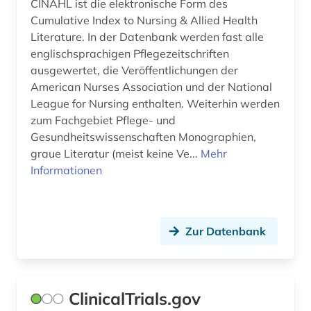
CINAHL ist die elektronische Form des
Cumulative Index to Nursing & Allied Health
trauma (1)
Literature. In der Datenbank werden fast alle
englischsprachigen Pflegezeitschriften
u.s. national institutes of health (1)
ausgewertet, die Veröffentlichungen der
u.s. national library of medicine (1)
American Nurses Association und der National
League for Nursing enthalten. Weiterhin werden
umweltchemikalie (2)
zum Fachgebiet Pflege- und
Gesundheitswissenschaften Monographien,
umweltrecht (1)
graue Literatur (meist keine Ve...
Mehr
Informationen
umweltschutz (2)
umweltwissenschaften (2)
unfallversicherung (1)
Zur Datenbank
usa (1)
verlag (1)
ClinicalTrials.gov