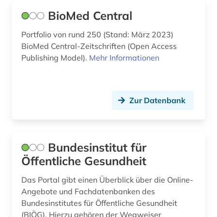
BioMed Central
poster (1)
posttraumatische belastungsstörung (1)
Portfolio von rund 250 (Stand: März 2023)
BioMed Central-Zeitschriften (Open Access
posttraumatisches stresssyndrom (1)
Publishing Model).
Mehr Informationen
prävention (1)
psychiatrie (2)
Zur Datenbank
psychische belastung (1)
psychologie (4)
Bundesinstitut für
psychotherapie (1)
Öffentliche Gesundheit
ptsd (1)
Das Portal gibt einen Überblick über die Online-
Angebote und Fachdatenbanken des
public health (1)
Bundesinstitutes für Öffentliche Gesundheit
publikationsserver (1)
(BIÖG). Hierzu gehören der Wegweiser