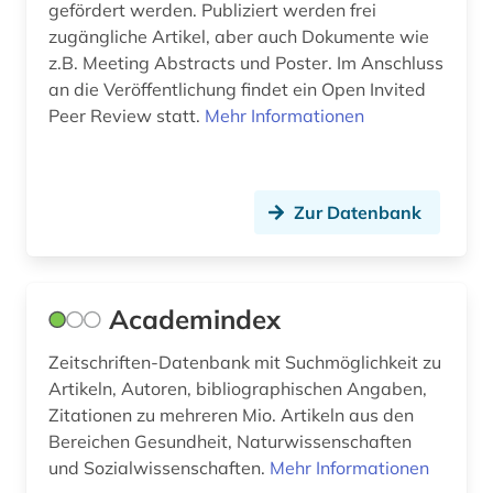
gefördert werden. Publiziert werden frei
zugängliche Artikel, aber auch Dokumente wie
freie wohlfahrtspflege (1)
z.B. Meeting Abstracts und Poster. Im Anschluss
fürsorge (1)
an die Veröffentlichung findet ein Open Invited
Peer Review statt.
Mehr Informationen
gefahrstoffe (1)
gehirn (1)
Zur Datenbank
geisteswissenschaften (4)
genetik (1)
Academindex
genom (1)
geowissenschaften (1)
Zeitschriften-Datenbank mit Suchmöglichkeit zu
Artikeln, Autoren, bibliographischen Angaben,
geschichte (2)
Zitationen zu mehreren Mio. Artikeln aus den
Bereichen Gesundheit, Naturwissenschaften
geschichte &lt;1801-1819&gt; (1)
und Sozialwissenschaften.
Mehr Informationen