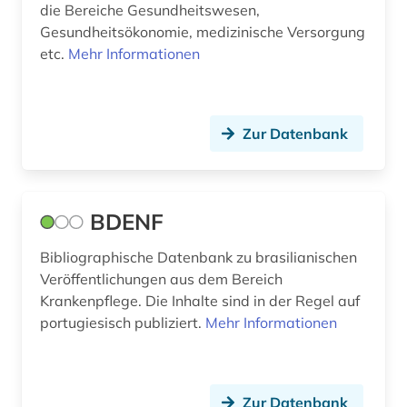
die Bereiche Gesundheitswesen,
membranproteine (1)
Gesundheitsökonomie, medizinische Versorgung
etc.
Mehr Informationen
membrantransport (1)
musiktherapie (1)
nachhaltigkeit (1)
Zur Datenbank
nachwachsender rohstoff (1)
naturheilverfahren (1)
BDENF
naturkatastrophe (1)
Bibliographische Datenbank zu brasilianischen
naturwissenschaften (10)
Veröffentlichungen aus dem Bereich
Krankenpflege. Die Inhalte sind in der Regel auf
neurologie (1)
portugiesisch publiziert.
Mehr Informationen
neurowissenschaften (1)
nlm (1)
Zur Datenbank