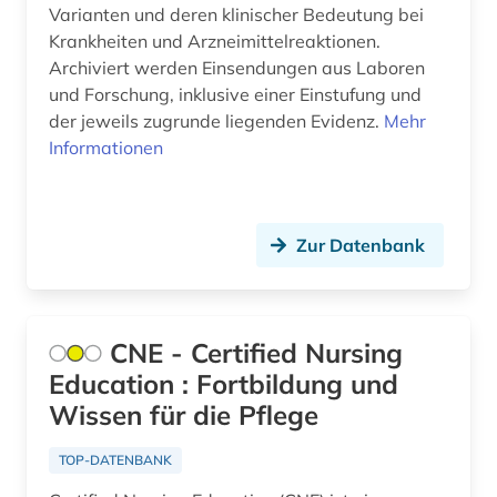
zeitschriften (1)
Varianten und deren klinischer Bedeutung bei
Krankheiten und Arzneimittelreaktionen.
zeitschriftenaufsatz (2)
Archiviert werden Einsendungen aus Laboren
und Forschung, inklusive einer Einstufung und
zentralamerika (1)
der jeweils zugrunde liegenden Evidenz.
Mehr
zitatenanalyse (1)
Informationen
zitationsdatenbank (1)
zusatzstoff (1)
Zur Datenbank
öffentliches gesundheitswesen (2)
CNE - Certified Nursing
Education : Fortbildung und
Wissen für die Pflege
TOP-DATENBANK