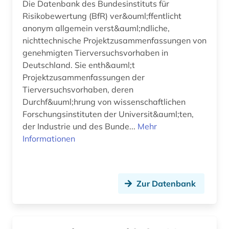
Die Datenbank des Bundesinstituts für
infektiologie (1)
Risikobewertung (BfR) ver&ouml;ffentlicht
informatik (2)
anonym allgemein verst&auml;ndliche,
nichttechnische Projektzusammenfassungen von
infrastruktur (1)
genehmigten Tierversuchsvorhaben in
Deutschland. Sie enth&auml;t
ingenieurwissenschaften (2)
Projektzusammenfassungen der
inklusion &lt;soziologie&gt; (1)
Tierversuchsvorhaben, deren
Durchf&uuml;hrung von wissenschaftlichen
internetportal (1)
Forschungsinstituten der Universit&auml;ten,
der Industrie und des Bunde...
Mehr
intervention study (1)
Informationen
interventionsstudie (1)
japan (1)
Zur Datenbank
jugendhilfe (1)
katastrophenschutz (1)