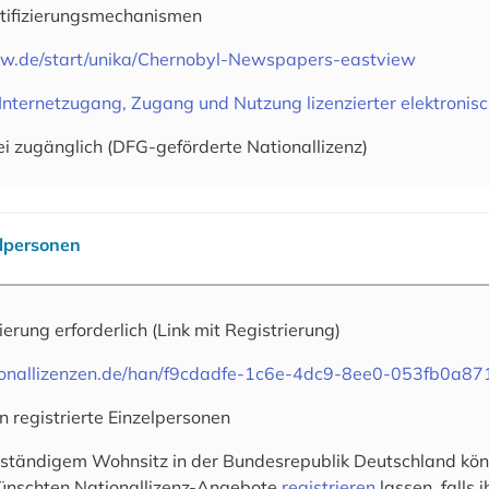
tifizierungsmechanismen
bw.de/start/unika/Chernobyl-Newspapers-eastview
Internetzugang, Zugang und Nutzung lizenzierter elektronis
ei zugänglich (DFG-geförderte Nationallizenz)
elpersonen
rierung erforderlich
(Link mit Registrierung)
tionallizenzen.de/han/f9cdadfe-1c6e-4dc9-8ee0-053fb0a8
n registrierte Einzelpersonen
 ständigem Wohnsitz in der Bundesrepublik Deutschland könn
wünschten Nationallizenz-Angebote
registrieren
lassen, falls