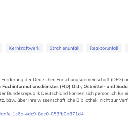
Kernkraftwerk
Strahlenunfall
Reaktorunfall
ie Förderung der Deutschen Forschungsgemeinschaft (DFG) u
en
Fachinformationsdienstes (FID) Ost-, Ostmittel- und Süd
er Bundesrepublik Deutschland können sich persönlich für e
z, bzw. über ihre wissenschaftliche Bibliothek, nicht zur Ver
f9cdadfe-1c6e-4dc9-8ee0-053fb0a871d4