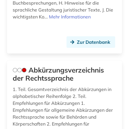
bibliografie 1945 (1)
Buchbesprechungen, H. Hinweise für die
sprachliche Gestaltung juristischer Texte, J. Die
bibliographie (15)
wichtigsten Ko...
Mehr Informationen
bibliographische quellen (1)
bibliothek (3)
Zur Datenbank
bibliotheksbestand (1)
bibliothekskatalog plus (1)
Abkürzungsverzeichnis
biblische studien (1)
der Rechtssprache
bilanz (4)
1. Teil. Gesamtverzeichnis der Abkürzungen in
alphabetischer Reihenfolge 2. Teil.
bilanzierung (1)
Empfehlungen für Abkürzungen 1.
bilanzrecht (14)
Empfehlungen für allgemeine Abkürzungen der
Rechtssprache sowie für Behörden und
bilanzsteuerrecht (1)
Körperschaften 2. Empfehlungen für