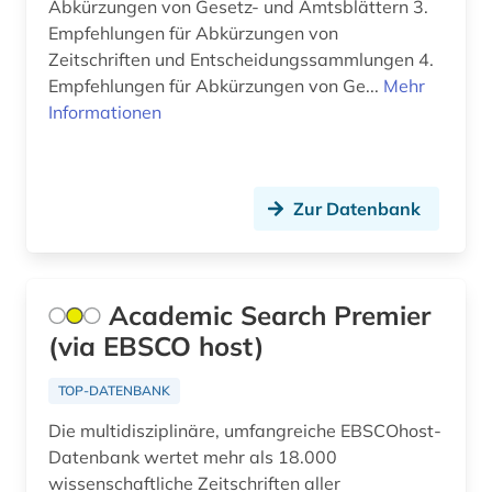
Abkürzungen von Gesetz- und Amtsblättern 3.
bildnis (1)
Empfehlungen für Abkürzungen von
bildstock (1)
Zeitschriften und Entscheidungssammlungen 4.
Empfehlungen für Abkürzungen von Ge...
Mehr
bildungsforschung (1)
Informationen
biografie (1)
biographie (3)
Zur Datenbank
biologie (1)
bodenschutz (3)
Academic Search Premier
book e (1)
(via EBSCO host)
bosnien und herzegowina (1)
TOP-DATENBANK
botanik (1)
Die multidisziplinäre, umfangreiche EBSCOhost-
Datenbank wertet mehr als 18.000
branchenberichte (1)
wissenschaftliche Zeitschriften aller