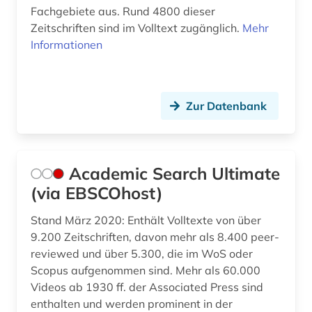
brandenburg (4)
Fachgebiete aus. Rund 4800 dieser
Zeitschriften sind im Volltext zugänglich.
Mehr
brandschutz (3)
Informationen
brasilien (1)
bremen (1)
Zur Datenbank
bremische evangelische kirche (1)
buchbestand (1)
Academic Search Ultimate
buchführung (2)
(via EBSCOhost)
bundes-angestelltentarifvertrag (4)
Stand März 2020: Enthält Volltexte von über
9.200 Zeitschriften, davon mehr als 8.400 peer-
bundesangestelltentarif (1)
reviewed und über 5.300, die im WoS oder
bundesarbeitsgericht (1)
Scopus aufgenommen sind. Mehr als 60.000
Videos ab 1930 ff. der Associated Press sind
bundesarchiv (1)
enthalten und werden prominent in der