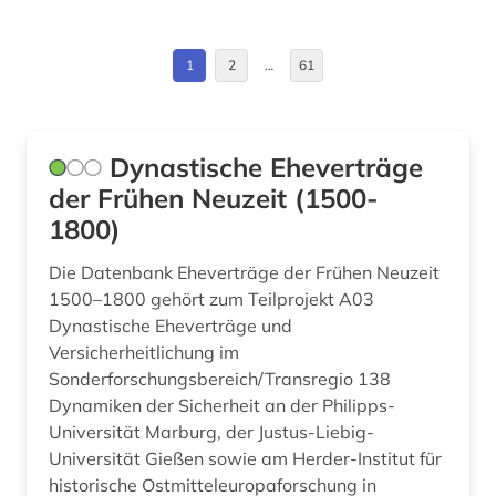
antragsschrift (1)
Europa (89)
anwalt (2)
Finnland (2)
1
2
…
61
anwaltspraxis (1)
Frankreich (12)
anwaltsverzeichnis (1)
GUS (2)
Dynastische Eheverträge
arabisch (1)
Griechenland (1)
der Frühen Neuzeit (1500-
1800)
arabische literatur (1)
Griechenland (Altertum) (2)
Die Datenbank Eheverträge der Frühen Neuzeit
arabische staaten (1)
Großbritannien (31)
1500–1800 gehört zum Teilprojekt A03
arabistik (2)
Hamburg (4)
Dynastische Eheverträge und
Versicherheitlichung im
arbeit (2)
Hessen (12)
Sonderforschungsbereich/Transregio 138
Dynamiken der Sicherheit an der Philipps-
arbeiterbewegung (1)
Irland (5)
Universität Marburg, der Justus-Liebig-
arbeitgeberverband (1)
Universität Gießen sowie am Herder-Institut für
Israel (1)
historische Ostmitteleuropaforschung in