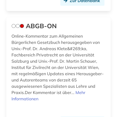
Zur Datenbank
bekanntmachungen (1)
belgien (4)
ABGB-ON
beratung (1)
Online-Kommentar zum Allgemeinen
bericht (1)
Bürgerlichen Gesetzbuch herausgegeben von
berlin (7)
Univ.-Prof. Dr. Andreas Klete&#269;ka,
Fachbereich Privatrecht an der Universität
berlin deutsches institut für menschenrechte
Salzburg und Univ.-Prof. Dr. Martin Schauer,
(1)
Institut für Zivilrecht an der Universität Wien,
mit regelmäßigen Updates eines Herausgeber-
berufliche fortbildung (1)
und Autorenteams von derzeit 65
berufliche weiterbildung (1)
ausgewiesenen Spezialisten aus Lehre und
Praxis.Der Kommentar ist über...
Mehr
berufsbildungsgesetz (1)
Informationen
berufsforschung (1)