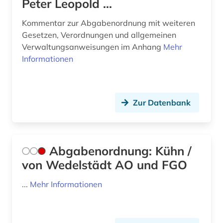
Peter Leopold ...
bayern (11)
Kommentar zur Abgabenordnung mit weiteren
bayern schulrecht (1)
Gesetzen, Verordnungen und allgemeinen
Verwaltungsanweisungen im Anhang
Mehr
bayern. bayerische staatsregierung (1)
Informationen
bayern. bayerisches staatsministerium der
finanzen (1)
bayern. bayerisches staatsministerium der
Zur Datenbank
justiz (1)
bayern. bayerisches staatsministerium für
unterricht und kultus (1)
Abgabenordnung: Kühn /
bayern. bayerisches staatsministerium für
von Wedelstädt AO und FGO
wissenschaft und kunst (1)
...
Mehr Informationen
bbes (1)
bbg (1)