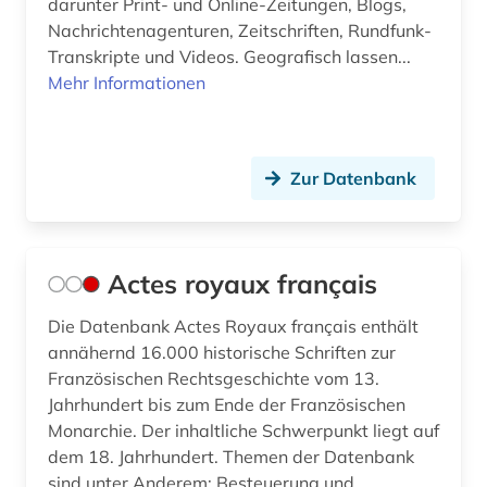
darunter Print- und Online-Zeitungen, Blogs,
bundeshaushaltsrecht (3)
Nachrichtenagenturen, Zeitschriften, Rundfunk-
Transkripte und Videos. Geografisch lassen...
bundesländer (1)
Mehr Informationen
bundesministerium (1)
bundesnotarordnung (1)
Zur Datenbank
bundespatentgericht (1)
bundesrecht (13)
Actes royaux français
bundesregierung (1)
Die Datenbank Actes Royaux français enthält
bundesrepublik deutschland (1)
annähernd 16.000 historische Schriften zur
bundesrichtergesetz (1)
Französischen Rechtsgeschichte vom 13.
Jahrhundert bis zum Ende der Französischen
bundessozialgericht (2)
Monarchie. Der inhaltliche Schwerpunkt liegt auf
dem 18. Jahrhundert. Themen der Datenbank
bundestag (2)
sind unter Anderem: Besteuerung und