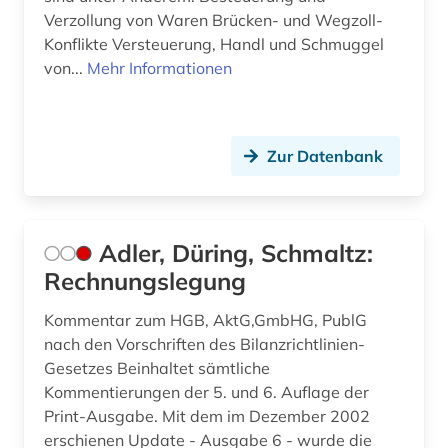
Verzollung von Waren Brücken- und Wegzoll-
bundesverfassungsgericht (5)
Konflikte Versteuerung, Handl und Schmuggel
bundesverfassungsgerichtsgesetz (1)
von...
Mehr Informationen
bundesverwaltung (1)
bundesverwaltungsgericht (4)
Zur Datenbank
bundeswehr (1)
byzanz (1)
Adler, Düring, Schmaltz:
börsenrecht (2)
Rechnungslegung
bücher (1)
Kommentar zum HGB, AktG,GmbHG, PublG
nach den Vorschriften des Bilanzrichtlinien-
bündnerromanisch (1)
Gesetzes Beinhaltet sämtliche
bürgerliches gesetzbuch (6)
Kommentierungen der 5. und 6. Auflage der
Print-Ausgabe. Mit dem im Dezember 2002
bürgerliches gesetzbuch <br /> (1)
erschienen Update - Ausgabe 6 - wurde die