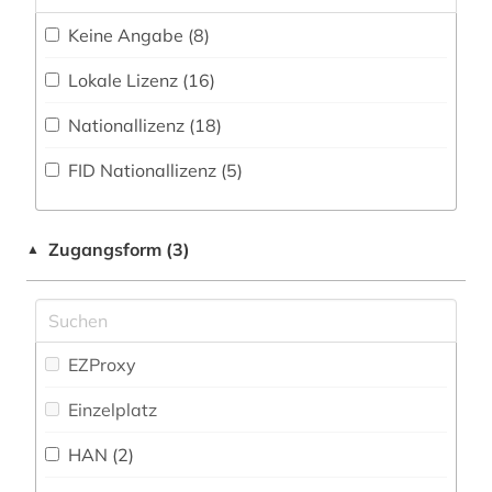
Zeitung (10
)
Medizin (55)
Keine Angabe (8)
aktienrecht (2)
Zeitungs-, Zeitschriftenbibliographie (8
)
Militärwissenschaft (3)
Lokale Lizenz (16)
allgemein (1)
Musikwissenschaft (24)
Nationallizenz (18)
allgemeiner teil (1)
Natur- und Umweltschutz (33)
FID Nationallizenz (5)
allgemeines prozessrecht und zivilprozess (1)
Pädagogik (60)
allgemeines sozialversicherungsgesetz (1)
Patente/Normen (1)
Zugangsform (3)
▲
allgemeines verwaltungsrecht (1)
Philosophie (50)
altdänisch (1)
Physik (18)
altenheim (1)
EZProxy
Politologie (188)
altertumswissenschaft (1)
Einzelplatz
Psychologie (41)
altes buch (1)
HAN (2)
Rechtswissenschaft (1518)
altfäröisch (1)