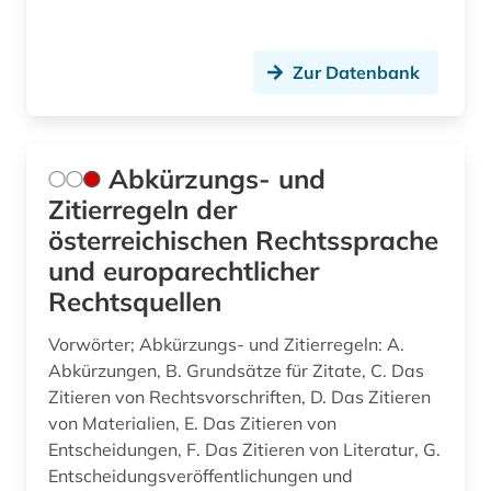
betriebsführung (1)
betriebsrat (3)
Zur Datenbank
betriebsverfassungsgesetz (1)
betriebsverfassungsrecht (1)
Abkürzungs- und
betriebswirtschaft (4)
Zitierregeln der
betriebswirtschaftslehre (1)
österreichischen Rechtssprache
und europarechtlicher
betäubungsmittel (1)
Rechtsquellen
bewertungsgesetz (1)
Vorwörter; Abkürzungs- und Zitierregeln: A.
bgb (1)
Abkürzungen, B. Grundsätze für Zitate, C. Das
Zitieren von Rechtsvorschriften, D. Das Zitieren
bgvr (2)
von Materialien, E. Das Zitieren von
Entscheidungen, F. Das Zitieren von Literatur, G.
bibliografie (16)
Entscheidungsveröffentlichungen und