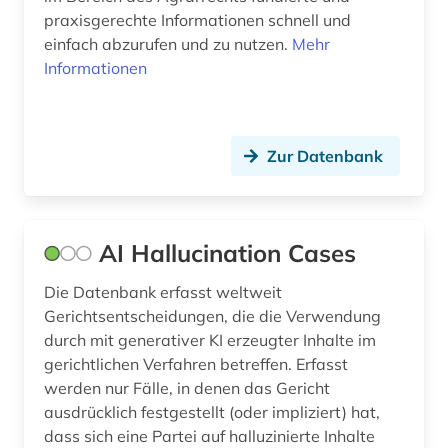
praxisgerechte Informationen schnell und
design (6)
einfach abzurufen und zu nutzen.
Mehr
Informationen
designrecht (1)
designschutz (5)
deutsch (9)
Zur Datenbank
deutsche philologie (1)
deutscher presserat (1)
AI Hallucination Cases
deutsches recht (2)
Die Datenbank erfasst weltweit
Gerichtsentscheidungen, die die Verwendung
deutsches sprachgebiet (2)
durch mit generativer KI erzeugter Inhalte im
deutschland (301)
gerichtlichen Verfahren betreffen. Erfasst
werden nur Fälle, in denen das Gericht
deutschland : abgabenordnung (1)
ausdrücklich festgestellt (oder impliziert) hat,
dass sich eine Partei auf halluzinierte Inhalte
deutschland : finanzgerichtsordnung (1)