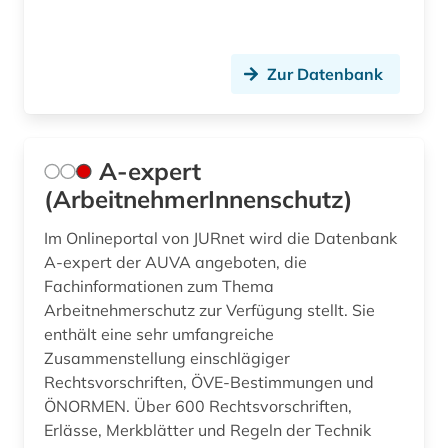
arbeitsrecht kommentar (1)
Niedersachsen (7)
arbeitsschutz (7)
Nordamerika (1)
Zur Datenbank
arbeitsschutzrecht (1)
Nordrhein-Westfalen (9)
arbeitssicherheit (8)
Norwegen (4)
A-expert
arbeitssicherheitsrecht (1)
Oesterreich (47)
(ArbeitnehmerInnenschutz)
arbeitsstätten (1)
Osmanisches Reich (1)
Im Onlineportal von JURnet wird die Datenbank
arbeitsstättenverordnung (1)
Ostasien (4)
A-expert der AUVA angeboten, die
Fachinformationen zum Thema
arbeitszeugis (1)
Osteuropa (3)
Arbeitnehmerschutz zur Verfügung stellt. Sie
enthält eine sehr umfangreiche
arbeitszeugnis (1)
Polen (2)
Zusammenstellung einschlägiger
arbitration (1)
Portugal (4)
Rechtsvorschriften, ÖVE-Bestimmungen und
ÖNORMEN. Über 600 Rechtsvorschriften,
architektur (1)
Rheinland-Pfalz (5)
Erlässe, Merkblätter und Regeln der Technik