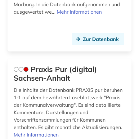
arbeitnehmerschutz (2)
Italien (3)
Marburg. In die Datenbank aufgenommen und
ausgewertet we...
Mehr Informationen
arbeitnehmervertretung (1)
Japan (1)
arbeitsbedingungen (1)
Kanada (6)
Zur Datenbank
arbeitsbedingungen und -politik (1)
Korea (2)
arbeitsförderung (1)
Liechtenstein (3)
arbeitsgericht (1)
Litauen (1)
Praxis Pur (digital)
Sachsen-Anhalt
arbeitsgerichtsgesetz (1)
Malta (1)
Die Inhalte der Datenbank PRAXIS pur beruhen
arbeitshilfen (1)
Mecklenburg-Vorpommern (2)
1:1 auf dem bewährten Loseblattwerk "Praxis
arbeitsmarktforschung (1)
Mittelamerika (4)
der Kommunalverwaltung". Es sind detaillierte
Kommentare, Darstellungen und
arbeitsmedizin (1)
Moldawien (2)
Vorschriftensammlungen für Kommunen
enthalten. Es gibt monatliche Aktualisierungen.
arbeitsrecht (67)
Niederlande (2)
Mehr Informationen