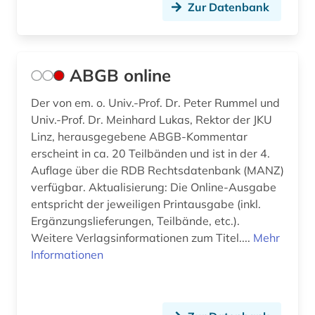
Zur Datenbank
beamtenrecht (15)
beamtenversorgungsgesetz (1)
beamter (1)
ABGB online
beamtstg (1)
Der von em. o. Univ.-Prof. Dr. Peter Rummel und
Univ.-Prof. Dr. Meinhard Lukas, Rektor der JKU
beamtvg (1)
Linz, herausgegebene ABGB-Kommentar
erscheint in ca. 20 Teilbänden und ist in der 4.
beeinträchtigung (1)
Auflage über die RDB Rechtsdatenbank (MANZ)
behindertenrecht (1)
verfügbar. Aktualisierung: Die Online-Ausgabe
entspricht der jeweiligen Printausgabe (inkl.
behinderung (1)
Ergänzungslieferungen, Teilbände, etc.).
Weitere Verlagsinformationen zum Titel....
Mehr
behörde (2)
Informationen
beihilfe <dienstrecht> (1)
beilegung (1)