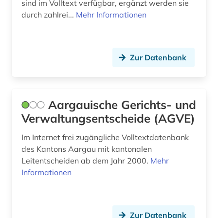
sind im Volltext verfügbar, ergänzt werden sie
arzneimittelrecht (1)
Roemisches Reich (3)
durch zahlrei...
Mehr Informationen
arzneistoffe (1)
Russland, Sowjetunion (5)
asiatische studien (1)
Saarland (5)
Zur Datenbank
asien (2)
Sachsen (5)
asienforschung (1)
Sachsen-Anhalt (3)
Aargauische Gerichts- und
asyl (4)
Schleswig-Holstein (3)
Verwaltungsentscheide (AGVE)
asylbewerber (1)
Schweden (5)
Im Internet frei zugängliche Volltextdatenbank
asylbewerberleistungsrecht (1)
Schweiz (50)
des Kantons Aargau mit kantonalen
Leitentscheiden ab dem Jahr 2000.
Mehr
asylrecht (6)
Slowakei (1)
Informationen
asylverfahren (3)
Spanien (3)
asylverfahrensrecht (1)
Suedamerika (3)
Zur Datenbank