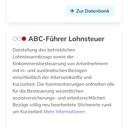
australien (3)
Zur Datenbank
ausweis (1)
außenhandel (1)
ABC-Führer Lohnsteuer
außenpolitik (4)
Darstellung des betrieblichen
außenwirtschaft (1)
Lohnsteuerabzugs sowie der
Einkommensbesteuerung von Arbeitnehmern
außenwirtschaftsrecht (3)
mit in- und ausländischen Bezügen
baden-württemberg (11)
einschließlich der Alterseinkünfte und
Kurzarbeit. Die Kommentierungen enthalten alle
bande (1)
für die Besteuerung wesentlichen
sozialversicherungs- und arbeitsrechtlichen
bandenkriminalität (1)
Bezüge völlig neu bearbeitete Stichworte rund
bankenaufsichtsrecht (1)
um Kurzarbeit
Mehr Informationen
bankenrecht (1)