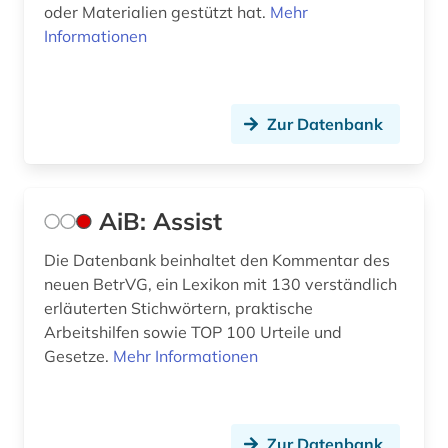
oder Materialien gestützt hat.
Mehr
Informationen
deutschland <östliche länder> (1)
deutschland bundestag (1)
deutschland recht (1)
Zur Datenbank
deutschland. bundesarbeitsgericht (1)
deutschland. bundesrat (1)
AiB: Assist
deutschland. bundeswehr (1)
Die Datenbank beinhaltet den Kommentar des
deutschland. deutscher bundestag (1)
neuen BetrVG, ein Lexikon mit 130 verständlich
erläuterten Stichwörtern, praktische
deutschland: sozialgesetzbuch 9 (1)
Arbeitshilfen sowie TOP 100 Urteile und
Gesetze.
Mehr Informationen
deutschsprachige gemeinschaft belgien (1)
deutschsprachige gemeinschaft in belgien (1)
Zur Datenbank
dharmaś (1)