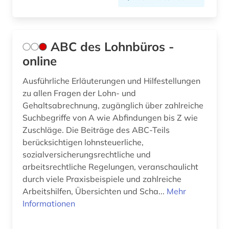
aufenthaltsrecht (2)
Suedasien (3)
aufklärung (1)
Suedosteuropa (1)
ABC des Lohnbüros -
aufsatzsammlung (1)
Thueringen (5)
online
ausbildung (1)
Tschechische Republik (2)
Ausführliche Erläuterungen und Hilfestellungen
auschwitz-prozess (2)
Tuerkei (2)
zu allen Fragen der Lohn- und
Gehaltsabrechnung, zugänglich über zahlreiche
ausland (1)
USA (27)
Suchbegriffe von A wie Abfindungen bis Z wie
Zuschläge. Die Beiträge des ABC-Teils
ausländer (1)
Vatikanstadt (1)
berücksichtigen lohnsteuerliche,
sozialversicherungsrechtliche und
ausländerrecht (6)
arbeitsrechtliche Regelungen, veranschaulicht
ausländisches recht (3)
durch viele Praxisbeispiele und zahlreiche
Arbeitshilfen, Übersichten und Scha...
Mehr
aussenwirtschaft (1)
Informationen
australasien (1)