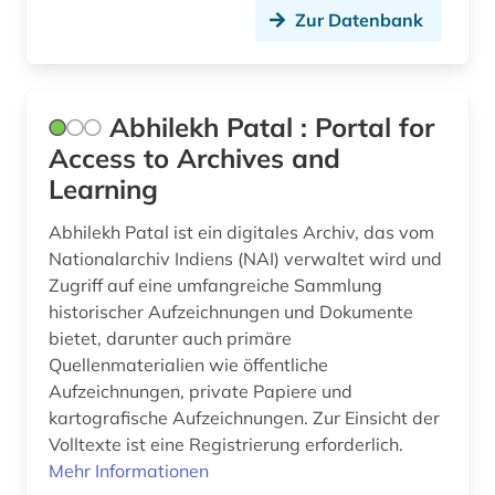
berufsrecht (1)
Zur Datenbank
besatzungsmacht (1)
beschluss (1)
Abhilekh Patal : Portal for
beschäftigung (1)
Access to Archives and
besoldung (2)
Learning
besoldungsrecht (6)
Abhilekh Patal ist ein digitales Archiv, das vom
Nationalarchiv Indiens (NAI) verwaltet wird und
besonderer teil (1)
Zugriff auf eine umfangreiche Sammlung
historischer Aufzeichnungen und Dokumente
bestattungsrecht (1)
bietet, darunter auch primäre
betreuungsrecht (2)
Quellenmaterialien wie öffentliche
Aufzeichnungen, private Papiere und
betriebliche altersversorgung (1)
kartografische Aufzeichnungen. Zur Einsicht der
Volltexte ist eine Registrierung erforderlich.
betriebliche mitbestimmung (1)
Mehr Informationen