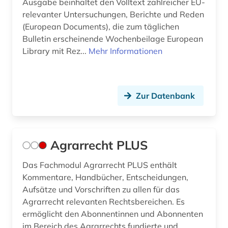
Ausgabe beinhaltet den Volltext zahlreicher EU-
relevanter Untersuchungen, Berichte und Reden
datenanalyse (1)
(European Documents), die zum täglichen
datenauswertung (1)
Bulletin erscheinende Wochenbeilage European
Library mit Rez...
Mehr Informationen
datensammlung (1)
datenschutz (4)
Zur Datenbank
datenschutzrecht (3)
datensicherung (1)
datenverarbeitung (1)
Agrarrecht PLUS
datenwirtschaft (1)
Das Fachmodul Agrarrecht PLUS enthält
Kommentare, Handbücher, Entscheidungen,
ddr (1)
Aufsätze und Vorschriften zu allen für das
Agrarrecht relevanten Rechtsbereichen. Es
debatte (1)
ermöglicht den Abonnentinnen und Abonnenten
demographie (2)
im Bereich des Agrarrechts fundierte und