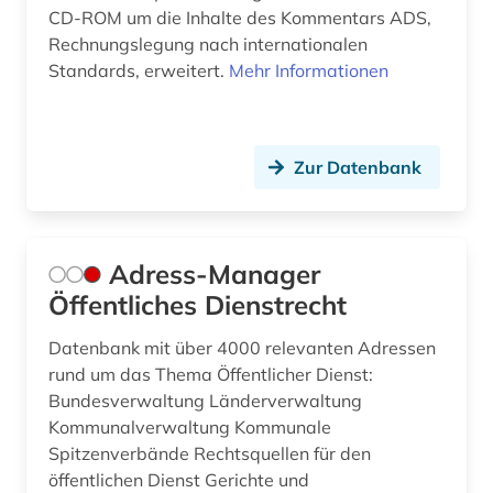
CD-ROM um die Inhalte des Kommentars ADS,
bürgerliches recht (3)
Rechnungslegung nach internationalen
Standards, erweitert.
Mehr Informationen
bürgerrechtsbewegung (2)
bürokratie (1)
büroorganisation (1)
Zur Datenbank
cd-rom (2)
charta der grundrechte (1)
Adress-Manager
chemie (22)
Öffentliches Dienstrecht
chemikalien (1)
Datenbank mit über 4000 relevanten Adressen
rund um das Thema Öffentlicher Dienst:
china (8)
Bundesverwaltung Länderverwaltung
Kommunalverwaltung Kommunale
chinesisches recht (1)
Spitzenverbände Rechtsquellen für den
codierung (1)
öffentlichen Dienst Gerichte und