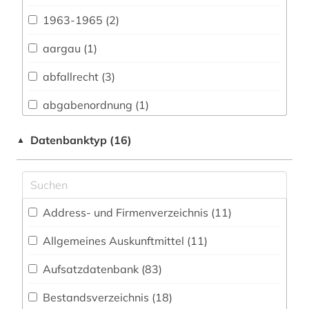
Vermessungswesen (41)
1963-1965 (2)
Biologie, Biotechnologie (37)
aargau (1)
Buch- und Bibliothekswesen,
Informationswissenschaft (19)
abfallrecht (3)
Chemie und Pharmazie (33)
abgabenordnung (1)
Elektrotechnik, Elektronik, Nachrichtentechnik
abgabeordnung (1)
Datenbanktyp (16)
▲
(13)
abgeordneter (2)
Energietechnik (29)
abkommen (1)
Ethnologie (31)
Address- und Firmenverzeichnis (11
)
abkürzung (2)
Geographie (33)
Allgemeines Auskunftmittel (11
)
abkürzungen (1)
Geowissenschaften (21)
Aufsatzdatenbank (83
)
abkürzungsverzeichnis (1)
Germanistik. Niederlandistik. Skandinavistik
(27)
Bestandsverzeichnis (18
)
abraham (1)