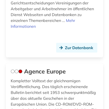
Gerichtsentscheidungen Vereinigungen der
common law (3)
Arbeitgeber und Arbeitnehmer im öffentlichen
Dienst Webseiten und Datenbanken zu
commonwealth (9)
einzelnen Themenbereichen ...
Mehr
Informationen
compliance (1)
controlling (1)
copyright (1)
Zur Datenbank
corona (2)
corpus iuris civilis (1)
Agence Europe
covid (1)
Kompletter Volltext der gleichnamigen
covid-19 (2)
Veröffentlichung. Das täglich erscheinende
Bulletin berichtet seit 1953 schwerpunktmäßig
datanbank (1)
über das aktuelle Geschehen in der
Europäischen Union. Die CD-ROM/DVD-ROM-
daten (2)