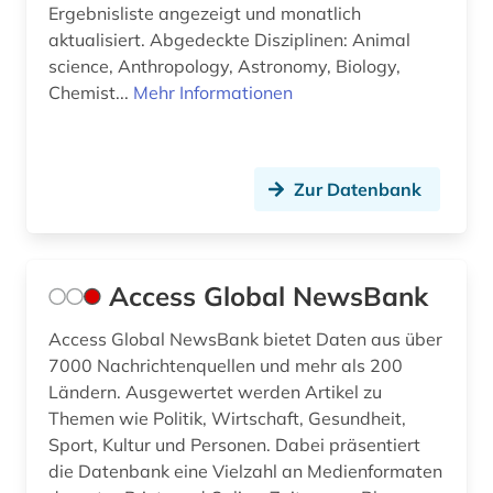
Ergebnisliste angezeigt und monatlich
bundesbeamtengesetz (2009) (1)
aktualisiert. Abgedeckte Disziplinen: Animal
bundesdatenschutzgesetz (4)
science, Anthropology, Astronomy, Biology,
Chemist...
Mehr Informationen
bundesdisziplinarrecht (1)
bundesfinanzhof (6)
Zur Datenbank
bundesfinanzverwaltung (1)
bundesgericht (2)
bundesgerichtshof (8)
Access Global NewsBank
bundesgesetz (1)
Access Global NewsBank bietet Daten aus über
7000 Nachrichtenquellen und mehr als 200
bundesgesetzblatt (1)
Ländern. Ausgewertet werden Artikel zu
Themen wie Politik, Wirtschaft, Gesundheit,
bundesgesetzblatt teil i (1)
Sport, Kultur und Personen. Dabei präsentiert
bundesgleichstellungsgesetz (1)
die Datenbank eine Vielzahl an Medienformaten