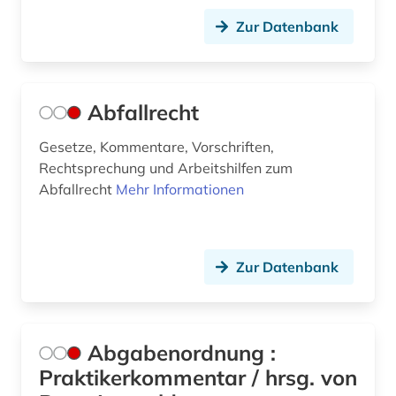
bankrecht (5)
Zur Datenbank
bankvertrag (1)
barbosa (1)
Abfallrecht
basilika (1)
Gesetze, Kommentare, Vorschriften,
bau- und raumordnungsgesetz 1998 (1)
Rechtsprechung und Arbeitshilfen zum
Abfallrecht
Mehr Informationen
baubetrieb (1)
baukostenermittlung (1)
Zur Datenbank
bauordnung (1)
bauordnungsrecht (5)
bauplanungsrecht (1)
Abgabenordnung :
Praktikerkommentar / hrsg. von
baurecht (15)