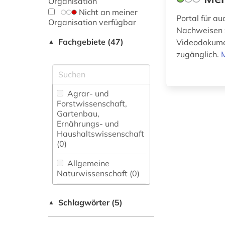
Organisation
Nicht an meiner
Portal für a
Organisation verfügbar
Nachweisen z
Fachgebiete (47)
Videodokumen
▲
zugänglich.
Agrar- und
Forstwissenschaft,
Gartenbau,
Ernährungs- und
Haushaltswissenschaft
(0)
Allgemeine
Naturwissenschaft (0)
Allgemeine und
Schlagwörter (5)
fachübergreifende
▲
Datenbanken (0)