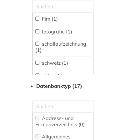
Allgemeine und
vergleichende Sprach-
und
film (1)
Literaturwissenschaft.
Indogermanistik.
fotografie (1)
Außereuropäische
Sprachen und
schallaufzeichnung
Literaturen (0)
(1)
Anglistik.
schweiz (1)
Amerikanistik (0)
video (1)
Archäologie (0)
Datenbanktyp (17)
▲
Architektur,
Bauingenieur- und
Vermessungswesen (0)
Biologie,
Address- und
Biotechnologie (0)
Firmenverzeichnis (0
)
Buch- und
Allgemeines