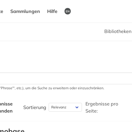
te
Sammlungen
Hilfe
EN
Bibliotheke
 '"Phrase"', etc.), um die Suche zu erweitern oder einzuschränken.
bnisse
Ergebnisse pro
Sortierung
unden
Seite:
mobase