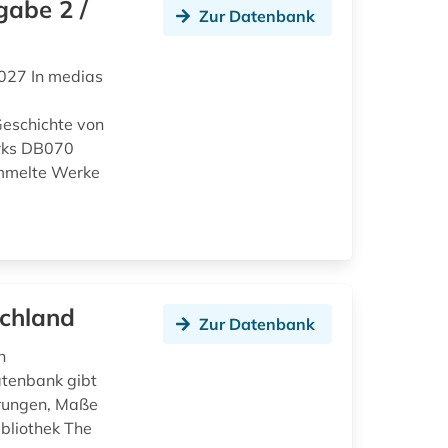
gabe 2 /
Zur Datenbank
027 In medias
eschichte von
rks DB070
ammelte Werke
schland
Zur Datenbank
n
tenbank gibt
erungen, Maße
bliothek The