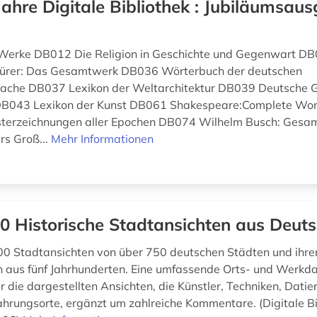
Jahre Digitale Bibliothek : Jubiläumsaus
 Werke DB012 Die Religion in Geschichte und Gegenwart DB
ürer: Das Gesamtwerk DB036 Wörterbuch der deutschen
che DB037 Lexikon der Weltarchitektur DB039 Deutsche G
DB043 Lexikon der Kunst DB061 Shakespeare:Complete Wo
isterzeichnungen aller Epochen DB074 Wilhelm Busch: Ges
s Groß...
Mehr Informationen
0 Historische Stadtansichten aus Deut
00 Stadtansichten von über 750 deutschen Städten und ihre
aus fünf Jahrhunderten. Eine umfassende Orts- und Werkda
r die dargestellten Ansichten, die Künstler, Techniken, Dati
rungsorte, ergänzt um zahlreiche Kommentare. (Digitale Bi