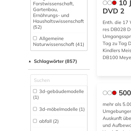
10 
Forstwissenschaft,
Gartenbau,
DVD 2
Ernährungs- und
Haushaltswissenschaft
Enth. die 17
(52)
res DB028 D
Umgangsspra
Allgemeine
Tag zu Tag 
Naturwissenschaft (41)
Kindlers Me
Allgemeine und
DB100 Meyer
Schlagwörter (857)
fachübergreifende
▲
Datenbanken (75)
Allgemeine und
vergleichende Sprach-
und
3d-gebäudemodelle
500
Literaturwissenschaft.
(1)
Indogermanistik.
mehr als 5.0
Außereuropäische
3d-möbelmodelle (1)
Umgebungen 
Sprachen und
Auskunft übe
Literaturen (38)
abfall (2)
und Aufbewah