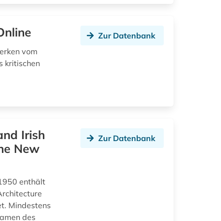
Online
Zur Datenbank
werken vom
 kritischen
and Irish
Zur Datenbank
the New
-1950 enthält
rchitecture
et. Mindestens
 Namen des