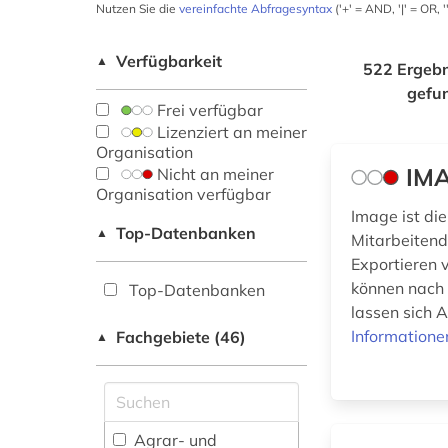
Nutzen Sie die
vereinfachte Abfragesyntax
('+' = AND, '|' = OR,
Verfügbarkeit
▲
522 Ergebn
gefu
Frei verfügbar
Lizenziert an meiner
Organisation
IMA
Nicht an meiner
Organisation verfügbar
Image ist di
Top-Datenbanken
▲
Mitarbeitend
Exportieren v
können nach 
Top-Datenbanken
lassen sich A
Informatione
Fachgebiete (46)
▲
Agrar- und