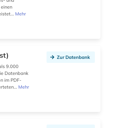
fs- und
 einen
istet...
Mehr
st)
Zur Datenbank
als 9.000
 die Datenbank
en im PDF-
rteten...
Mehr