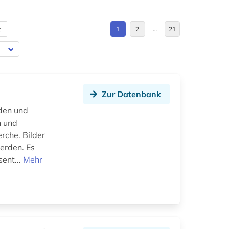
t
1
2
…
21
Zur Datenbank
den und
n und
rche. Bilder
werden. Es
sent...
Mehr