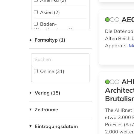
Amerika (2)
Kommunikationswissenschaften,
arbeiterbewegung
Kommunikationsdesign (50)
Asien (2)
(1)
AEG
Medizin (45)
Baden-
arbeitsschutz (2)
Wuerttemberg (1)
Die Datenban
Militärwissenschaft
Alten Reich 
arbeitszeiterfassung
(2)
Formaltyp (1)
▲
Baltikum (1)
(1)
Apparats.
Me
Musikwissenschaft
Bayern (3)
architekt (6)
(28)
Berlin (1)
Natur- und
architektin (2)
Online (31
)
Umweltschutz (44)
Brandenburg (2)
AHR
architektur (113)
Pädagogik (34)
Architec
Daenemark (4)
Verlag (15)
▼
Brutali
architekturgeschichte
Philosophie (36)
Deutschland (95)
(4)
Zeiträume
▼
The AHRnet B
Physik (50)
Deutschland (DDR)
architekturmuseum
etwa 3.000 E
(3)
(1)
Politologie (42)
ProFiles (A+
Eintragungsdatum
▼
2.000 weiter
Estland (1)