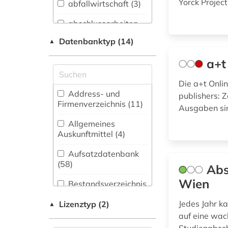
Anglistik.
Yorck Projec
abfallwirtschaft (3)
Amerikanistik (27)
abschlussarbeiten
Archäologie (55)
(1)
Datenbanktyp (14)
▲
Architektur,
abwasser (4)
Bauingenieur- und
a+t
Vermessungswesen
abwassertechnik (2)
(522)
Die a+t Onli
Address- und
abwassertechnische
publishers: Z
Biologie,
Firmenverzeichnis (11
)
vereinigung (1)
Ausgaben sin
Biotechnologie (74)
Allgemeines
Buch- und
Auskunftmittel (4
)
abwassertechnologie
Bibliothekswesen,
(2)
Informationswissenschaft
Aufsatzdatenbank
(27)
(58
)
adressbuch (1)
Abs
Wien
Chemie und
Bestandsverzeichnis
aerodynamik (1)
Pharmazie (66)
(24
)
Jedes Jahr k
Lizenztyp (2)
▲
agrar- (1)
Design (3)
Biographische
auf eine wac
Datenbank (15
)