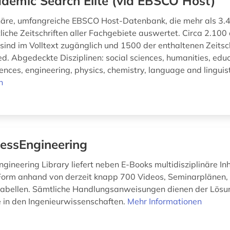
demic Search Elite (via EBSCO Host)
inäre, umfangreiche EBSCO Host-Datenbank, die mehr als 3.
liche Zeitschriften aller Fachgebiete auswertet. Circa 2.100 
 sind im Volltext zugänglich und 1500 der enthaltenen Zeitsc
d. Abgedeckte Disziplinen: social sciences, humanities, educ
nces, engineering, physics, chemistry, language and linguisti
n
essEngineering
gineering Library liefert neben E-Books multidisziplinäre Inh
 Form anhand von derzeit knapp 700 Videos, Seminarplänen,
tabellen. Sämtliche Handlungsanweisungen dienen der Lösu
 in den Ingenieurwissenschaften.
Mehr Informationen