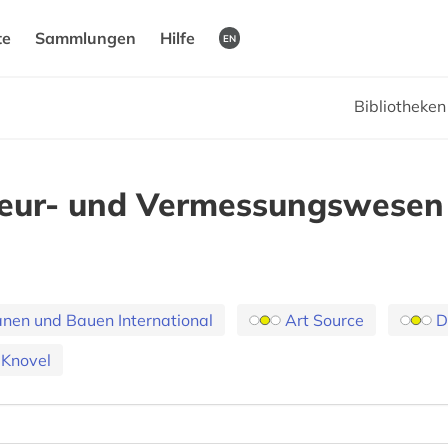
te
Sammlungen
Hilfe
EN
Bibliotheke
nieur- und Vermessungswesen
nen und Bauen International
Art Source
D
Knovel