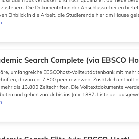
luss das Haus verlassen und hoch qualifiziert auf neue Beru
usteuern. Die Dokumentation der Abschlussarbeiten bietet
en Einblick in die Arbeit, die Studierende hier am Hause gele
n
demic Search Complete (via EBSCO Ho
inäre, umfangreiche EBSCOhost-Volltextdatenbank mit mehr 
schriften, davon ca. 7.800 peer reviewed. Zusätzlich enthält
 mehr als 13.800 Zeitschriften. Die Volltextdokumente werd
oten und gehen zurück bis ins Jahr 1887. Liste der ausgewe
n