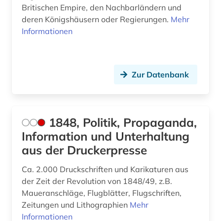
Britischen Empire, den Nachbarländern und
bildende kunst (1)
deren Königshäusern oder Regierungen.
Mehr
Informationen
bildnis (1)
bildung (6)
Zur Datenbank
bildungsforschung (1)
biodiversität (1)
biograf (1)
1848, Politik, Propaganda,
Information und Unterhaltung
biografie (6)
aus der Druckerpresse
biographie (10)
Ca. 2.000 Druckschriften und Karikaturen aus
biographien (1)
der Zeit der Revolution von 1848/49, z.B.
Maueranschläge, Flugblätter, Flugschriften,
biologie (1)
Zeitungen und Lithographien
Mehr
Informationen
biowissenschaften (1)