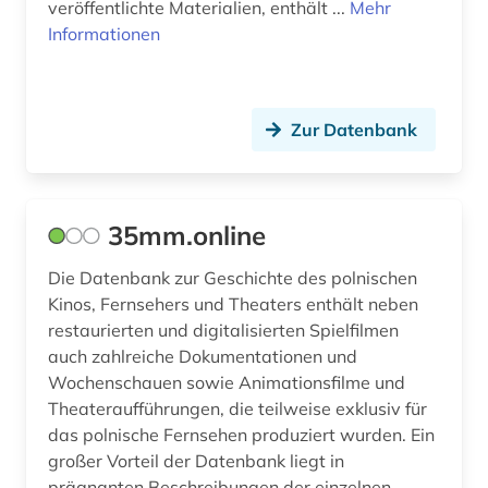
veröffentlichte Materialien, enthält ...
Mehr
Informationen
cd-rom (1)
chemie (9)
Zur Datenbank
china (2)
choreographie (1)
christentum (5)
35mm.online
christian christensen (1)
Die Datenbank zur Geschichte des polnischen
Kinos, Fernsehers und Theaters enthält neben
coaching (1)
restaurierten und digitalisierten Spielfilmen
comic (6)
auch zahlreiche Dokumentationen und
Wochenschauen sowie Animationsfilme und
comiczeichner (1)
Theateraufführungen, die teilweise exklusiv für
das polnische Fernsehen produziert wurden. Ein
computer (1)
großer Vorteil der Datenbank liegt in
prägnanten Beschreibungen der einzelnen