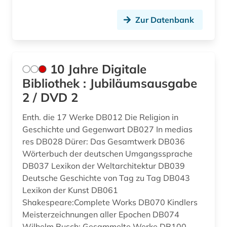
ausstellung (1)
Liechtenstein (1)
Zur Datenbank
australien (1)
Luxemburg (2)
av-medien (1)
Niederlande (5)
10 Jahre Digitale
avantgarde (1)
Nordamerika (8)
Bibliothek : Jubiläumsausgabe
ballett (1)
2 / DVD 2
Norwegen (1)
bauhaus (1)
Enth. die 17 Werke DB012 Die Religion in
Oesterreich (21)
Geschichte und Gegenwart DB027 In medias
bedarfsforschung (1)
Osmanisches Reich (1)
res DB028 Dürer: Das Gesamtwerk DB036
Wörterbuch der deutschen Umgangssprache
beeinträchtigung (1)
Ostasien (2)
DB037 Lexikon der Weltarchitektur DB039
behinderung (1)
Deutsche Geschichte von Tag zu Tag DB043
Osteuropa (3)
Lexikon der Kunst DB061
belgien (1)
Shakespeare:Complete Works DB070 Kindlers
Ostmitteleuropa (1)
Meisterzeichnungen aller Epochen DB074
ben (1)
Palaestina (2)
Wilhelm Busch: Gesammelte Werke DB100