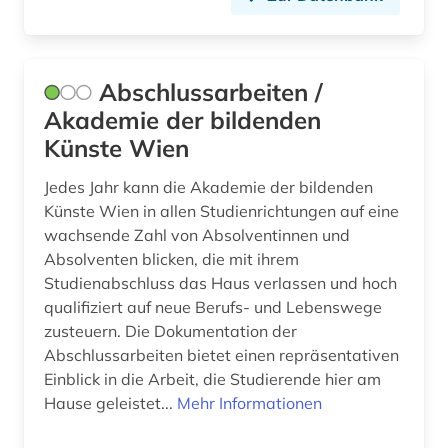
deutschland <sowjetische zone> (1)
deutschlandbild (1)
Abschlussarbeiten /
deutschlandblätter (1)
Akademie der bildenden
deutschsprachiger raum (1)
Künste Wien
digitalisate (1)
Jedes Jahr kann die Akademie der bildenden
Künste Wien in allen Studienrichtungen auf eine
digitalisierung (1)
wachsende Zahl von Absolventinnen und
diplomarbeit (1)
Absolventen blicken, die mit ihrem
Studienabschluss das Haus verlassen und hoch
discovery service (1)
qualifiziert auf neue Berufs- und Lebenswege
zusteuern. Die Dokumentation der
diskriminierung (1)
Abschlussarbeiten bietet einen repräsentativen
Einblick in die Arbeit, die Studierende hier am
dissertation (2)
Hause geleistet...
Mehr Informationen
district of columbia (1)