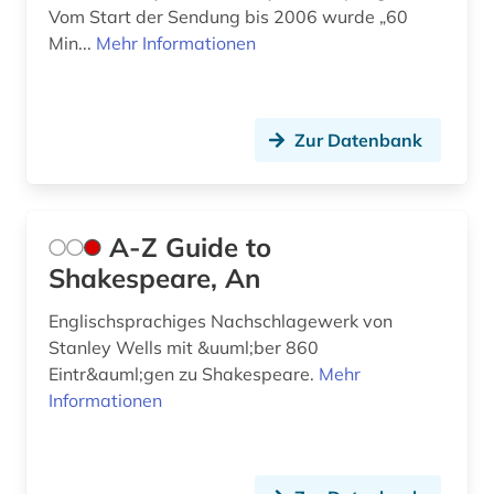
defa (1)
Vom Start der Sendung bis 2006 wurde „60
Min...
Mehr Informationen
defa-studio für spielfilme (1)
dekorative kunst (1)
demokratie (1)
Zur Datenbank
demoskopie (1)
design (11)
A-Z Guide to
Shakespeare, An
desinformation (1)
Englischsprachiges Nachschlagewerk von
desktop publishing (1)
Stanley Wells mit &uuml;ber 860
desktop-publishing (1)
Eintr&auml;gen zu Shakespeare.
Mehr
Informationen
deutsch (1)
deutsche demokratische republik (1)