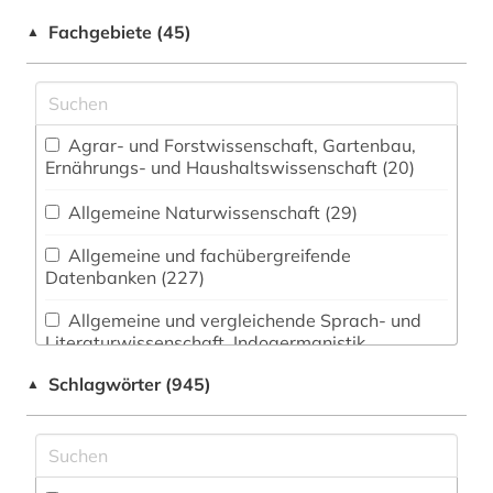
Fachgebiete (45)
▲
Agrar- und Forstwissenschaft, Gartenbau,
Ernährungs- und Haushaltswissenschaft (20)
Allgemeine Naturwissenschaft (29)
Allgemeine und fachübergreifende
Datenbanken (227)
Allgemeine und vergleichende Sprach- und
Literaturwissenschaft. Indogermanistik.
Außereuropäische Sprachen und Literaturen
Schlagwörter (945)
▲
(112)
Anglistik. Amerikanistik (106)
Archäologie (28)