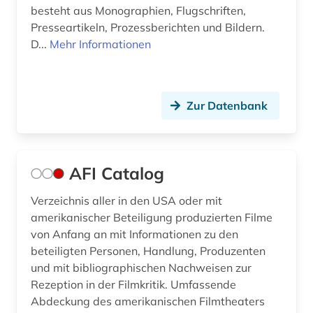
besteht aus Monographien, Flugschriften,
essay (1)
Presseartikeln, Prozessberichten und Bildern.
D...
Mehr Informationen
ethnologie (1)
europa (10)
europäische geschichte (1)
Zur Datenbank
europäische kultur (1)
europäische union (3)
AFI Catalog
fachinformationsdienst (1)
Verzeichnis aller in den USA oder mit
amerikanischer Beteiligung produzierten Filme
fachinformationsdienste (1)
von Anfang an mit Informationen zu den
fachportal (3)
beteiligten Personen, Handlung, Produzenten
und mit bibliographischen Nachweisen zur
fachzeitschrift (1)
Rezeption in der Filmkritik. Umfassende
Abdeckung des amerikanischen Filmtheaters
falschmeldung (1)