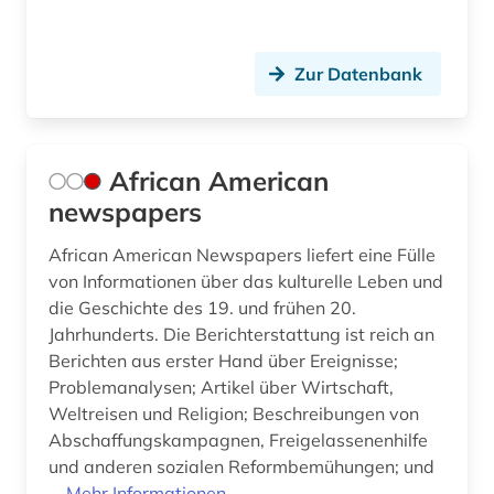
fid (1)
Zur Datenbank
fid adlr.link für die medien-, kommunikations-
und filmwissenschaft (1)
fid afrikastudien (1)
African American
fid asien (2)
newspapers
fid darstellende kunst (12)
African American Newspapers liefert eine Fülle
fid jüdische studien (1)
von Informationen über das kulturelle Leben und
die Geschichte des 19. und frühen 20.
fid lateinamerika (2)
Jahrhunderts. Die Berichterstattung ist reich an
Berichten aus erster Hand über Ereignisse;
fid musikwissenschaft (1)
Problemanalysen; Artikel über Wirtschaft,
Weltreisen und Religion; Beschreibungen von
fid ost-, ostmittel- und südosteuropa (5)
Abschaffungskampagnen, Freigelassenenhilfe
fid romanistik (1)
und anderen sozialen Reformbemühungen; und
...
Mehr Informationen