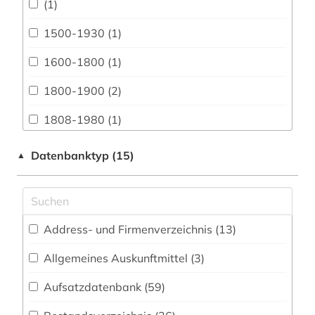
(1)
Architektur, Bauingenieur- und
Vermessungswesen (50)
1500-1930 (1)
Biologie, Biotechnologie (29)
1600-1800 (1)
Buch- und Bibliothekswesen,
1800-1900 (2)
Informationswissenschaft (40)
1808-1980 (1)
Chemie und Pharmazie (23)
1848 (1)
Datenbanktyp (15)
▲
Elektrotechnik, Elektronik, Nachrichtentechnik
(30)
20. jahrhundert (1)
Energietechnik (22)
20.jahrhundert (1)
Ethnologie (69)
Address- und Firmenverzeichnis (13
)
adressbuch (6)
Geographie (41)
Allgemeines Auskunftmittel (3
)
adressverzeichnis (1)
Aufsatzdatenbank (59
Geowissenschaften (19)
)
afrika (2)
Germanistik. Niederlandistik. Skandinavistik