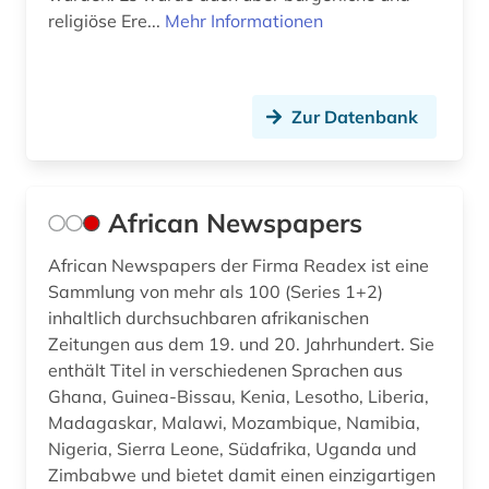
filmografie (2)
religiöse Ere...
Mehr Informationen
filmoteca de la unam in mexico city (1)
filmplakat (1)
Zur Datenbank
filmplakate (1)
filmschaffender (2)
African Newspapers
filmtechnik (1)
African Newspapers der Firma Readex ist eine
filmverleih (1)
Sammlung von mehr als 100 (Series 1+2)
inhaltlich durchsuchbaren afrikanischen
filmwissenschaft (32)
Zeitungen aus dem 19. und 20. Jahrhundert. Sie
enthält Titel in verschiedenen Sprachen aus
filmzeitschrift (3)
Ghana, Guinea-Bissau, Kenia, Lesotho, Liberia,
filmzensur (1)
Madagaskar, Malawi, Mozambique, Namibia,
Nigeria, Sierra Leone, Südafrika, Uganda und
filmästhetik (1)
Zimbabwe und bietet damit einen einzigartigen