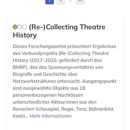
asien (2)
Finnland (3)
atomare bedrohung (1)
Frankreich (7)
(Re-)Collecting Theatre
auckland (1)
Großbritannien (30)
History
audiovisuelle medien (4)
Irland (2)
Dieses Forschungsportal präsentiert Ergebnisse
audiovisuelles material (1)
des Verbundprojekts (Re-)Collecting Theatre
Island (1)
History (2017–2020, gefördert durch das
aufführung (12)
BMBF), das das Spannungsverhältnis von
Israel (5)
Biografie und Geschichte über
auflagenhöhe (1)
Italien (6)
Netzwerkstrukturen untersucht. Ausgangspunkt
sind ausgewählte Objekte aus 18
aufnahme <photographie> (1)
Japan (2)
personenbezogenen Nachlässen
aufsatz (2)
unterschiedlicher Akteur:innen aus den
Kanada (7)
Bereichen Schauspiel, Regie, Tanz, Bühnenbild,
aufsatzsammlung (1)
Kroatien (1)
Kostü...
Mehr Informationen
august wilhelm iffland (1)
Lettland (1)