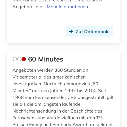
computerspiel (3)
Angebote, die...
Mehr Informationen
cyberkriminalität (1)
darstellend kunst (1)
Zur Datenbank
darstellende kunst (10)
darsteller (1)
60 Minutes
datenauswertung (1)
Angeboten werden 350 Stunden an
datenerhebung (1)
Videomaterial des amerikanischen
datenverarbeitung (1)
investigativen Nachrichtenmagazins „60
Minutes“ aus den Jahren 1997 bis 2014. Seit
ddr (1)
1968 vom Fernsehsender CBS ausgestrahlt, gilt
sie als die am längsten laufende
ddr-presse (1)
Nachrichtensendung in der Geschichte des
ddr-zeitungsportal (1)
Fernsehens und wurde vielfach mit den TV-
Preisen Emmy und Peabody Award preigekrönt.