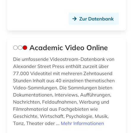
dreyfus-affäre (1)
druck (1)
Zur Datenbank
druckschrift (1)
dvd-video (1)
Academic Video Online
dziga (1)
Die umfassende Videostream-Datenbank von
dänemark (7)
Alexander Street Press enthält zurzeit über
77.000 Videotitel mit mehreren Zehntausend
dänisch-hallesche mission in tranquebar (1)
Stunden Inhalt aus 40 einzelnen thematischen
Video-Sammlungen. Die Sammlungen bieten
e-book (2)
Dokumentationen, Interviews, Aufführungen,
Nachrichten, Feldaufnahmen, Werbung und
e-commerce (1)
Filmrohmaterial aus Fachgebieten wie
e-learning (7)
Geschichte, Wirtschaft, Psychologie, Musik,
Tanz, Theater oder ...
Mehr Informationen
e-tutorial (1)