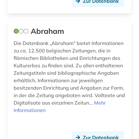
Zur Datenbank
deutsche film ag (2)
deutsche film gmbh (1)
deutscher presserat (1)
Abraham
deutsches nationaltheater weimar (1)
Die Datenbank „Abraham“ bietet Informationen
zu ca. 12.500 belgischen Zeitungen, die in
deutsches sprachgebiet (2)
flämischen Bibliotheken und Einrichtungen des
Kulturerbes zu finden sind. Zu allen enthaltenen
deutschland (26)
Zeitungstiteln sind bibliographische Angaben
deutschland &lt;ddr, motiv&gt; (2)
erhältlich, Informationen zur jeweiligen
besitzenden Einrichtung und Angaben zur Form,
deutschland (bundesrepublik) (2)
in der die Zeitung angeboten wird. Volltexte und
Digitalisate aus einzelnen Zeitun...
Mehr
deutschland (ddr) (9)
Informationen
deutschland <bundesrepublik> (1)
deutschland <ddr> (1)
Zur Datenbank