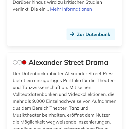
Darüber hinaus wird zu kritischen Studien
fotoarchiv (2)
verlinkt. Die ein...
Mehr Informationen
fotograf (1)
fotografie (18)
Zur Datenbank
fotografieren (2)
fotozeitschrift (1)
Alexander Street Drama
frankfurter allgemeine (1)
Der Datenbankanbieter Alexander Street Press
frankreich (6)
bietet ein einzigartiges Portfolio für die Theater-
und Tanzwissenschaft an. Mit seinen
französische revolution (1)
Volltextdatenbanken und Videokollektionen, die
frauen- und geschlechterforschung (1)
mehr als 9.000 Einzelnachweise von Aufnahmen
aus dem Bereich Theater, Tanz und
frauenbewegung (2)
Musiktheater beinhalten, eröffnet dem Nutzer
die Möglichkeit wegweisende Inszenierungen,
frauenforschung (2)
vor allem aus dem englischsprachigen Raum,