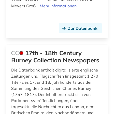
Meyers Groß...
Mehr Informationen
bergbau (1)
Polen (5)
bergman (1)
Rumänien (1)
berlin (5)
Zur Datenbank
Russland, Sowjetunion (11)
berliner klassik (1)
Schweden (5)
berliner nationaltheater (1)
Schweiz (14)
17th - 18th Century
berliner zeitung (1)
Burney Collection Newspapers
Spanien (4)
bern (1)
Die Datenbank enthält digitalisierte englische
Suedamerika (6)
Zeitungen und Flugschriften (insgesamt 1.270
bernard (1)
Suedasien (1)
Titel) des 17. und 18. Jahrhunderts aus der
Sammlung des Geistlichen Charles Burney
bestandsverzeichnis (1)
Suedostasien (3)
(1757-1817). Der Inhalt erstreckt sich von
betriebsführung (1)
Parlamentsveröffentlichungen, über
Suedosteuropa (2)
tagesaktuelle Nachrichten aus London, dem
betriebsorganisation (1)
Britischen Empire, den Nachbarländern und
Thueringen (1)