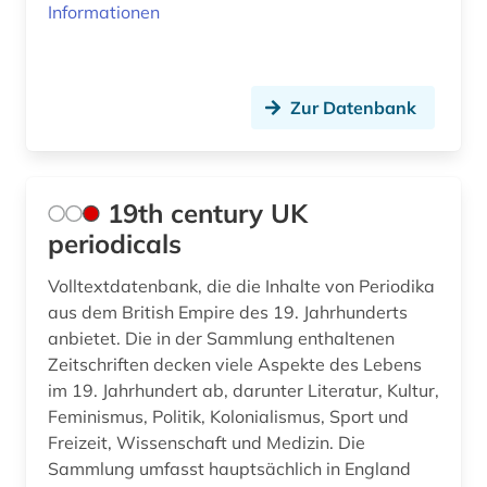
Informationen
buchhandel (1)
buchkunst (1)
Zur Datenbank
bundesarchiv-bildarchiv (1)
burgenland (1)
19th century UK
business (2)
periodicals
börse (1)
Volltextdatenbank, die die Inhalte von Periodika
bühnenkünstler (2)
aus dem British Empire des 19. Jahrhunderts
anbietet. Die in der Sammlung enthaltenen
bühnentechnik (1)
Zeitschriften decken viele Aspekte des Lebens
im 19. Jahrhundert ab, darunter Literatur, Kultur,
bühnenwerk (1)
Feminismus, Politik, Kolonialismus, Sport und
bürgerbeteiligung (1)
Freizeit, Wissenschaft und Medizin. Die
Sammlung umfasst hauptsächlich in England
cartoon (1)