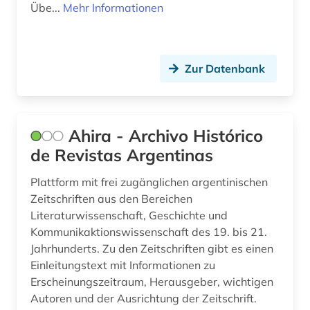
Übe...
Mehr Informationen
finnland (3)
finnlandschweden (1)
florida (1)
Zur Datenbank
flucht (1)
flugfoto (1)
Ahira - Archivo Histórico
de Revistas Argentinas
flugschrift (4)
Plattform mit frei zugänglichen argentinischen
forschung (2)
Zeitschriften aus den Bereichen
forschungsdaten (1)
Literaturwissenschaft, Geschichte und
Kommunikaktionswissenschaft des 19. bis 21.
forschungseinrichtung (1)
Jahrhunderts. Zu den Zeitschriften gibt es einen
Einleitungstext mit Informationen zu
forstwissenschaft (1)
Erscheinungszeitraum, Herausgeber, wichtigen
foto (1)
Autoren und der Ausrichtung der Zeitschrift.