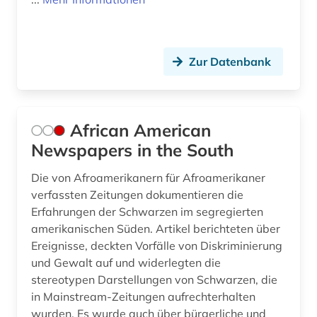
fid slawistik (1)
film (121)
Zur Datenbank
filmanalyse (1)
filmarchiv (3)
filmdatenbank (1)
African American
Newspapers in the South
filme (1)
Die von Afroamerikanern für Afroamerikaner
filmgeschichte (9)
verfassten Zeitungen dokumentieren die
filmindustrie (2)
Erfahrungen der Schwarzen im segregierten
amerikanischen Süden. Artikel berichteten über
filmkritik (2)
Ereignisse, deckten Vorfälle von Diskriminierung
und Gewalt auf und widerlegten die
filmkunst (1)
stereotypen Darstellungen von Schwarzen, die
in Mainstream-Zeitungen aufrechterhalten
filmmusik (1)
wurden. Es wurde auch über bürgerliche und