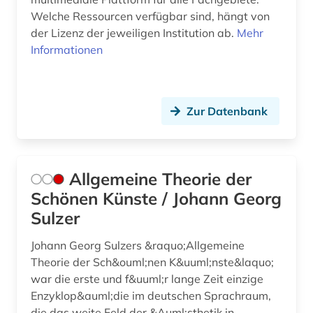
Welche Ressourcen verfügbar sind, hängt von
gender studies (1)
der Lizenz der jeweiligen Institution ab.
Mehr
genderstudien (4)
Informationen
generative ki (1)
geografie (2)
Zur Datenbank
geographie (1)
geowissenschaften (1)
Allgemeine Theorie der
germanistik (3)
Schönen Künste / Johann Georg
Sulzer
geschichte (46)
Johann Georg Sulzers &raquo;Allgemeine
geschichte &lt;1475-1700&gt; (1)
Theorie der Sch&ouml;nen K&uuml;nste&laquo;
geschichte 1450-1700 (1)
war die erste und f&uuml;r lange Zeit einzige
Enzyklop&auml;die im deutschen Sprachraum,
geschichte 1690-1783 (1)
die das weite Feld der &Auml;sthetik in