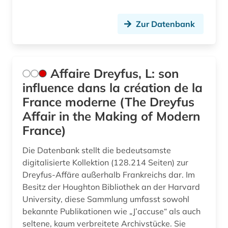
elektronisches system (1)
Zur Datenbank
elektronsiches buch (1)
elektrotechnik (2)
Affaire Dreyfus, L: son
energietechnik (1)
influence dans la création de la
england (1)
France moderne (The Dreyfus
Affair in the Making of Modern
englisch (5)
France)
enthüllungsjournalismus (1)
Die Datenbank stellt die bedeutsamste
entscheidungssammlung (1)
digitalisierte Kollektion (128.214 Seiten) zur
Dreyfus-Affäre außerhalb Frankreichs dar. Im
enzyklopädie (7)
Besitz der Houghton Bibliothek an der Harvard
University, diese Sammlung umfasst sowohl
ephemera (1)
bekannte Publikationen wie „J’accuse“ als auch
erzählung (1)
seltene, kaum verbreitete Archivstücke. Sie