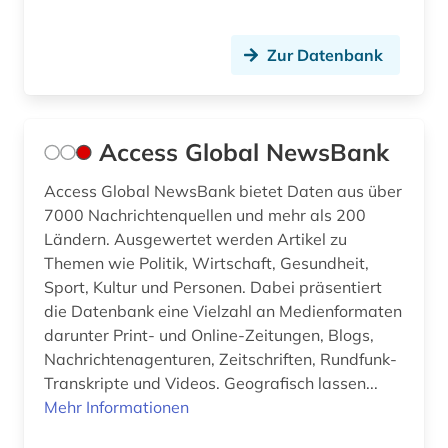
earnings calls transkripte (1)
Zur Datenbank
edition (1)
einblattdrucke (1)
elektronik (1)
Access Global NewsBank
elektronische bibliothek (1)
Access Global NewsBank bietet Daten aus über
7000 Nachrichtenquellen und mehr als 200
elektronische kunst (2)
Ländern. Ausgewertet werden Artikel zu
Themen wie Politik, Wirtschaft, Gesundheit,
elektronische publikation (1)
Sport, Kultur und Personen. Dabei präsentiert
elektronische zeitschrift (14)
die Datenbank eine Vielzahl an Medienformaten
darunter Print- und Online-Zeitungen, Blogs,
elektronische zeitung (4)
Nachrichtenagenturen, Zeitschriften, Rundfunk-
Transkripte und Videos. Geografisch lassen...
elektronisches buch (53)
Mehr Informationen
elektronisches publizieren (1)