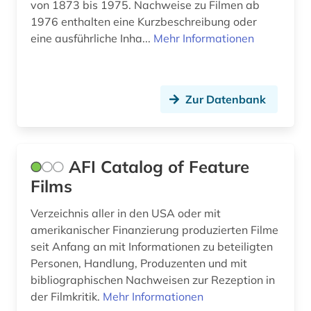
von 1873 bis 1975. Nachweise zu Filmen ab
fashion (1)
1976 enthalten eine Kurzbeschreibung oder
eine ausführliche Inha...
Mehr Informationen
feminismus (1)
fernsehanstalt (1)
Zur Datenbank
fernsehen (29)
fernsehforschung (1)
fernsehprogramm (1)
AFI Catalog of Feature
Films
fernsehsendung (4)
Verzeichnis aller in den USA oder mit
fernsehserien (1)
amerikanischer Finanzierung produzierten Filme
seit Anfang an mit Informationen zu beteiligten
fernsehwerbung (1)
Personen, Handlung, Produzenten und mit
fest (1)
bibliographischen Nachweisen zur Rezeption in
der Filmkritik.
Mehr Informationen
feuilleton (1)