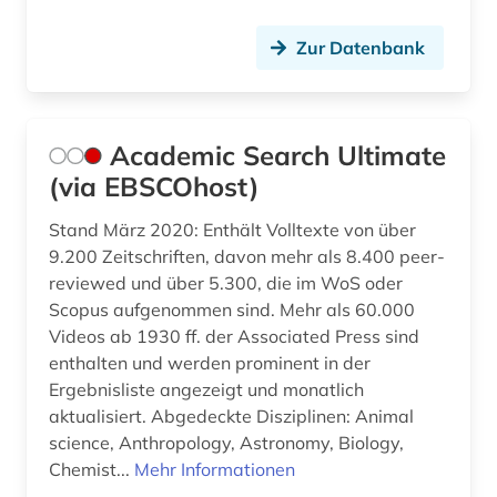
dokumentarfilm (8)
Zur Datenbank
dokumentation (6)
dokumentenserver (1)
Academic Search Ultimate
douglas (1)
(via EBSCOhost)
dpa (1)
Stand März 2020: Enthält Volltexte von über
drama (18)
9.200 Zeitschriften, davon mehr als 8.400 peer-
reviewed und über 5.300, die im WoS oder
dramatiker (1)
Scopus aufgenommen sind. Mehr als 60.000
dramatikerin (1)
Videos ab 1930 ff. der Associated Press sind
enthalten und werden prominent in der
dramaturgie (1)
Ergebnisliste angezeigt und monatlich
aktualisiert. Abgedeckte Disziplinen: Animal
drehbuch (3)
science, Anthropology, Astronomy, Biology,
Chemist...
Mehr Informationen
dresden (1)