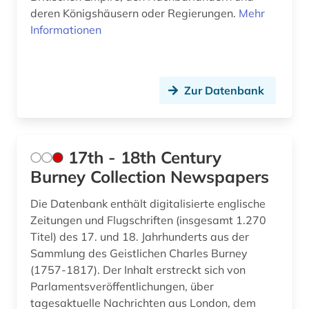
deren Königshäusern oder Regierungen.
Mehr
betriebswirtschaft (3)
Tschechische Republik (1)
Informationen
betriebswirtschaftslehre (1)
Tuerkei (1)
bibliografie (17)
USA (42)
Zur Datenbank
bibliographie (13)
Ukraine (2)
bibliothek (2)
Ungarn (2)
17th - 18th Century
biblische studien (1)
Burney Collection Newspapers
bilanz (1)
Die Datenbank enthält digitalisierte englische
bild (3)
Zeitungen und Flugschriften (insgesamt 1.270
Titel) des 17. und 18. Jahrhunderts aus der
bildarchiv (1)
Sammlung des Geistlichen Charles Burney
(1757-1817). Der Inhalt erstreckt sich von
bildbearbeitung (2)
Parlamentsveröffentlichungen, über
bilddatenbank (8)
tagesaktuelle Nachrichten aus London, dem