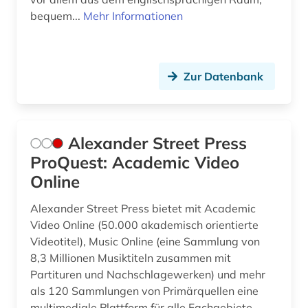
bequem...
Mehr Informationen
frauengeschichte (1)
freiwillige selbstkontrolle (1)
führer (3)
Zur Datenbank
führungskraft (1)
galerie (1)
Alexander Street Press
galloromanistik (2)
ProQuest: Academic Video
Online
gedenktag (1)
Alexander Street Press bietet mit Academic
geistesgeschichte <1500 - 1800> (1)
Video Online (50.000 akademisch orientierte
Videotitel), Music Online (eine Sammlung von
geisteswissenschaft (1)
8,3 Millionen Musiktiteln zusammen mit
geisteswissenschaften (36)
Partituren und Nachschlagewerken) und mehr
als 120 Sammlungen von Primärquellen eine
gender (2)
multimediale Plattform für alle Fachgebiete.