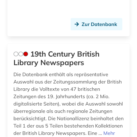
black theater (1)
book e (1)
Zur Datenbank
botanik (1)
boulevardpresse (1)
19th Century British
branchenberichte (2)
Library Newspapers
brasilien (1)
Die Datenbank enthält als repräsentative
Auswahl aus der Zeitungssammlung der British
brief (1)
Library die Volltexte von 47 britischen
Zeitungen des 19. Jahrhunderts (ca. 2 Mio.
britannisch (1)
digitalisierte Seiten), wobei die Auswahl sowohl
britische geschichte (1)
überregionale als auch regionale Zeitungen
berücksichtigt. Die Nationallizenz beinhaltet den
broadway (1)
Teil 1 der aus 5 Teilen bestehenden Kollektionen
der British Library Newspapers. Eine ...
Mehr
buch (1)