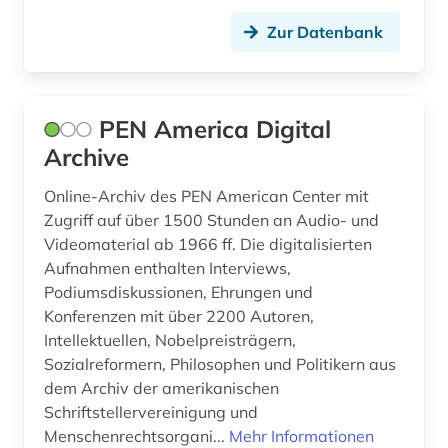
video (81)
Zur Datenbank
videoaufzeichnung (1)
videokunst (1)
PEN America Digital
visuelle anthropologie (3)
Archive
visuelle ethnologie (6)
Online-Archiv des PEN American Center mit
volkskunst (1)
Zugriff auf über 1500 Stunden an Audio- und
Videomaterial ab 1966 ff. Die digitalisierten
volkswirtschaft (1)
Aufnahmen enthalten Interviews,
Podiumsdiskussionen, Ehrungen und
vortrag (2)
Konferenzen mit über 2200 Autoren,
Intellektuellen, Nobelpreisträgern,
weltraum (1)
Sozialreformern, Philosophen und Politikern aus
wirtschaft (2)
dem Archiv der amerikanischen
Schriftstellervereinigung und
wochenschau (1)
Menschenrechtsorgani...
Mehr Informationen