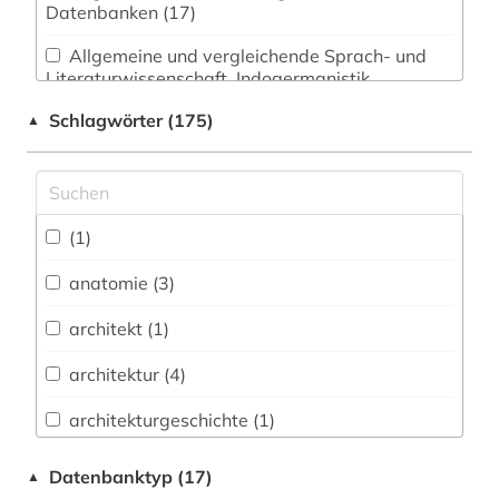
Datenbanken (17)
Allgemeine und vergleichende Sprach- und
Literaturwissenschaft. Indogermanistik.
Außereuropäische Sprachen und Literaturen (6)
Schlagwörter (175)
▲
Anglistik. Amerikanistik (5)
Archäologie (1)
Architektur, Bauingenieur- und
(1)
Vermessungswesen (5)
anatomie (3)
Biologie, Biotechnologie (1)
architekt (1)
Buch- und Bibliothekswesen,
Informationswissenschaft (0)
architektur (4)
Chemie und Pharmazie (1)
architekturgeschichte (1)
Elektrotechnik, Elektronik, Nachrichtentechnik
asien (2)
Datenbanktyp (17)
▲
(0)