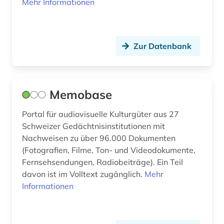
Mehr Informationen
lebensmittelindustrie (1)
lehrvideo (1)
Zur Datenbank
lernplattform (1)
literatur (2)
Memobase
management (1)
Portal für audiovisuelle Kulturgüter aus 27
medienkunst (1)
Schweizer Gedächtnisinstitutionen mit
Nachweisen zu über 96.000 Dokumenten
medientheorie (1)
(Fotografien, Filme, Ton- und Videodokumente,
medienwissenschaft (2)
Fernsehsendungen, Radiobeiträge). Ein Teil
davon ist im Volltext zugänglich.
Mehr
meisterkurs (1)
Informationen
mensch (1)
mode (2)