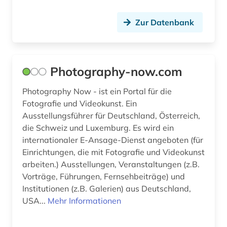
fid slawistik (1)
Zur Datenbank
fid sozial- und kulturanthropologie (1)
film (37)
Photography-now.com
filme (1)
Photography Now - ist ein Portal für die
filmgeschichte (1)
Fotografie und Videokunst. Ein
Ausstellungsführer für Deutschland, Österreich,
filmografie (1)
die Schweiz und Luxemburg. Es wird ein
forschungsprojekt (1)
internationaler E-Ansage-Dienst angeboten (für
Einrichtungen, die mit Fotografie und Videokunst
foto (2)
arbeiten.) Ausstellungen, Veranstaltungen (z.B.
Vorträge, Führungen, Fernsehbeiträge) und
fotoarchiv (1)
Institutionen (z.B. Galerien) aus Deutschland,
fotografie (5)
USA...
Mehr Informationen
geschichte (7)