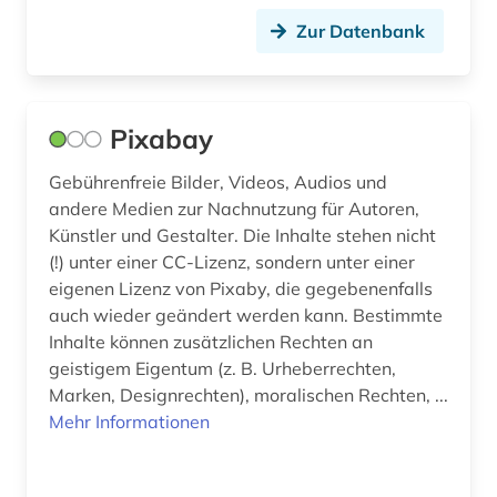
Zur Datenbank
kanada (1)
karte (1)
katalog (1)
Pixabay
katastrophe (1)
Gebührenfreie Bilder, Videos, Audios und
andere Medien zur Nachnutzung für Autoren,
kino (3)
Künstler und Gestalter. Die Inhalte stehen nicht
klassische musik (2)
(!) unter einer CC-Lizenz, sondern unter einer
eigenen Lizenz von Pixaby, die gegebenenfalls
klimaänderung (1)
auch wieder geändert werden kann. Bestimmte
Inhalte können zusätzlichen Rechten an
kommunismus (1)
geistigem Eigentum (z. B. Urheberrechten,
Marken, Designrechten), moralischen Rechten, ...
konferenzbeiträge (1)
Mehr Informationen
konzert (1)
kriminologie (1)