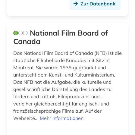
Zur Datenbank
modeschöpfer (1)
mp3 (1)
National Film Board of
museologie (1)
Canada
musikaufnahme (1)
Das National Film Board of Canada (NFB) ist die
staatliche Filmbehörde Kanadas mit Sitz in
nachhaltigkeit (2)
Montreal. Sie wurde 1939 gegründet und
nasa (1)
untersteht dem Kunst- und Kulturministerium.
Das NFB hat die Aufgabe, die kulturelle und
nationalsozialismus (1)
gesellschaftliche Darstellung des Landes zu
fördern und tritt als Filmproduzent und -
online-ressource (1)
verleiher gleichberechtigt für englisch- und
open educational resources (1)
französischsprachige Filme auf. Auf der
Webseite...
Mehr Informationen
oper (2)