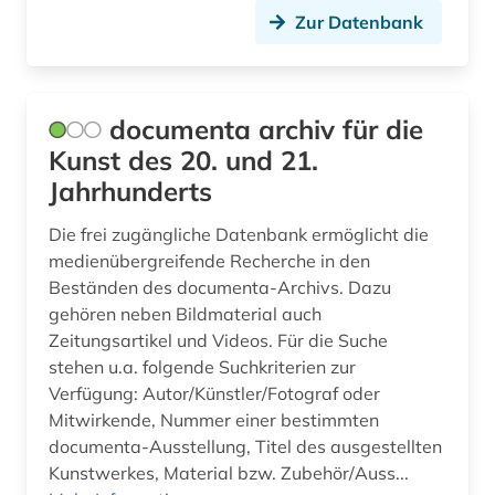
Zur Datenbank
kultur (2)
kulturwissenschaften (1)
documenta archiv für die
kunst (4)
Kunst des 20. und 21.
kunstgeschichte (1)
Jahrhunderts
kunsthandwerk (1)
Die frei zugängliche Datenbank ermöglicht die
medienübergreifende Recherche in den
kurden (1)
Beständen des documenta-Archivs. Dazu
kurdisch (1)
gehören neben Bildmaterial auch
Zeitungsartikel und Videos. Für die Suche
kurdistan (1)
stehen u.a. folgende Suchkriterien zur
Verfügung: Autor/Künstler/Fotograf oder
kurzfilm (1)
Mitwirkende, Nummer einer bestimmten
landschaftsarchitektur (1)
documenta-Ausstellung, Titel des ausgestellten
Kunstwerkes, Material bzw. Zubehör/Auss...
landwirtschaft (1)