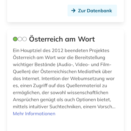
geschichte <1914-2006> (1)
Zur Datenbank
grafik (2)
handschrift (1)
Österreich am Wort
industriedesign (1)
Ein Hauptziel des 2012 beendeten Projektes
innenarchitektur (1)
Österreich am Wort war die Bereitstellung
wichtiger Bestände (Audio-, Video- und Film-
interview (2)
Quellen) der Österreichischen Mediathek über
das Internet. Intention der Webumsetzung war
israel (1)
es, einen Zugriff auf das Quellenmaterial zu
jazz (1)
ermöglichen, der sowohl wissenschaftlichen
Ansprüchen genügt als auch Optionen bietet,
juden (1)
mittels intuitiver Suchtechniken, einem Vorsch...
Mehr Informationen
judentum (1)
kalifornien (1)