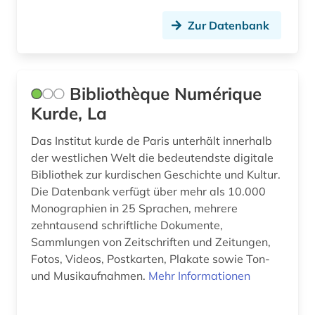
streaming (22)
Zur Datenbank
streaming &lt;kommunikationstechnik&gt; (2)
tanz (2)
Bibliothèque Numérique
technik (1)
Kurde, La
theater (4)
Das Institut kurde de Paris unterhält innerhalb
tv (1)
der westlichen Welt die bedeutendste digitale
Bibliothek zur kurdischen Geschichte und Kultur.
umwelt (1)
Die Datenbank verfügt über mehr als 10.000
Monographien in 25 Sprachen, mehrere
unfall (1)
zehntausend schriftliche Dokumente,
usa (3)
Sammlungen von Zeitschriften und Zeitungen,
Fotos, Videos, Postkarten, Plakate sowie Ton-
vektorgraphik (1)
und Musikaufnahmen.
Mehr Informationen
verfilmung (3)