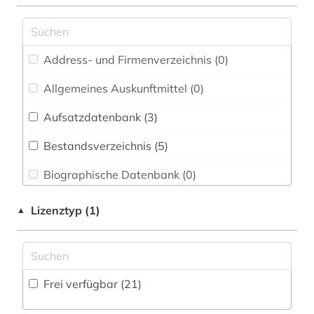
atlas (2)
Energietechnik (2)
audiodatei (3)
Ethnologie (17)
Address- und Firmenverzeichnis (0
)
audiovisuelles material (1)
Firmeninformationen (0)
Allgemeines Auskunftmittel (0
)
aufführung (2)
Geographie (2)
Aufsatzdatenbank (3
)
auswanderer (1)
Geowissenschaften (0)
Bestandsverzeichnis (5
)
autor (1)
Germanistik. Niederlandistik. Skandinavistik
(2)
Biographische Datenbank (0
)
ballett (1)
Geschichte (11)
Buchhandelsverzeichnis (0
)
berichterstattung (1)
Lizenztyp (1)
▲
Geschichte der Pädagogik und des
Disziplinäre Forschungsdatenrepositorien (0
)
berufliche weiterbildung (1)
Bildungswesens (0)
Disziplinäre Repositorien (0
)
betriebswirtschaft (2)
Gesundheitswissenschaften (0)
Frei verfügbar (21)
Fachbibliographie (6
)
bild (2)
Hessen und Nassau (0)