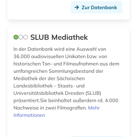
popkultur (1)
Zur Datenbank
poster (1)
postkarte (1)
SLUB Mediathek
presse (1)
In der Datenbank wird eine Auswahl von
primärquelle (1)
36.000 audiovisuellen Unikaten bzw. von
historischen Ton- und Filmaufnahmen aus dem
propaganda (1)
umfangreichen Sammlungsbestand der
psychotherapie (3)
Mediathek der der Sächsischen
Landesbibliothek – Staats- und
raumfahrt (1)
Universitätsbibliothek Dresden (SLUB)
präsentiert.Sie beinhaltet außerdem rd. 4.000
recht (1)
Nachweise in zwei Filmografien.
Mehr
rechtswissenschaft (1)
Informationen
romanistik (1)