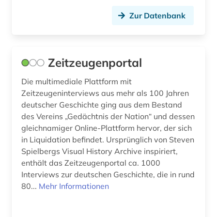
opernaufführung (1)
Zur Datenbank
orientalistik (1)
ost-west-konflikt (1)
othopädie (1)
Zeitzeugenportal
philosophie (1)
Die multimediale Plattform mit
Zeitzeugeninterviews aus mehr als 100 Jahren
photographie (1)
deutscher Geschichte ging aus dem Bestand
des Vereins „Gedächtnis der Nation“ und dessen
plakat (2)
gleichnamiger Online-Plattform hervor, der sich
podcast (3)
in Liquidation befindet. Ursprünglich von Steven
Spielbergs Visual History Archive inspiriert,
polen (1)
enthält das Zeitzeugenportal ca. 1000
Interviews zur deutschen Geschichte, die in rund
politische talkshow (1)
80...
Mehr Informationen
politologie (1)