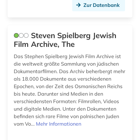
sachsen (1)
Zur Datenbank
sammlung (1)
schallaufzeichnung (3)
Steven Spielberg Jewish
schwarze (1)
Film Archive, The
schweiz (2)
Das Stephen Spielberg Jewish Film Archive ist
die weltweit größte Sammlung von jüdischen
serien (1)
Dokumentarfilmen. Das Archiv beherbergt mehr
als 18.000 Dokumente aus verschiedenen
sicherheit und ordnung (1)
Epochen, von der Zeit des Osmanischen Reichs
sozialismus (1)
bis heute. Darunter sind Medien in den
verschiedensten Formaten: Filmrollen, Videos
soziologie (1)
und digitale Medien. Unter den Dokumenten
befinden sich rare Filme von polnischen Juden
stadtentwicklung (1)
vom Vo...
Mehr Informationen
stadtplanung (1)