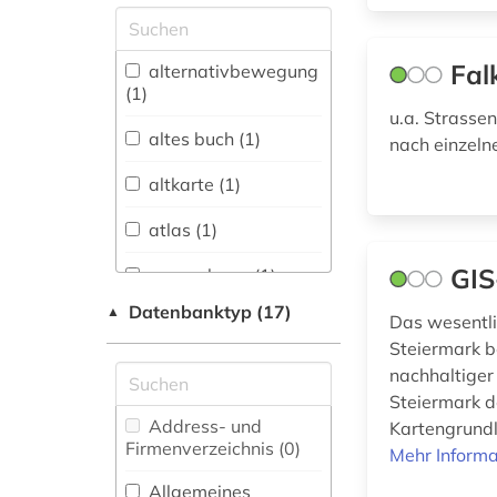
Allgemeine und
vergleichende Sprach-
und
Fal
alternativbewegung
Literaturwissenschaft.
(1)
Indogermanistik.
u.a. Strasse
Außereuropäische
altes buch (1)
nach einzel
Sprachen und
Literaturen (0)
altkarte (1)
Anglistik.
atlas (1)
Amerikanistik (0)
GIS
ausgrabung (1)
Archäologie (0)
Datenbanktyp (17)
▲
autographen (1)
Das wesentli
Architektur,
Steiermark b
Bauingenieur- und
baden (1)
nachhaltiger 
Vermessungswesen (0)
Steiermark d
baden-württemberg
Biologie,
Address- und
Kartengrundla
(7)
Biotechnologie (1)
Firmenverzeichnis (0
)
Mehr Informa
bayern (2)
Buch- und
Allgemeines