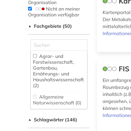
Kar
Organisation
Nicht an meiner
Kartenportal
Organisation verfügbar
Der Metakata
Fachgebiete (50)
mittelalterl
▲
Informatione
Agrar- und
Forstwissenschaft,
FIS
Gartenbau,
Ernährungs- und
Haushaltswissenschaft
Ein umfangre
(2)
Raumbezug au
inhaltlich (
Allgemeine
angesehen, ü
Naturwissenschaft (0)
können schne
Allgemeine und
Informatione
Schlagwörter (146)
fachübergreifende
▲
Datenbanken (11)