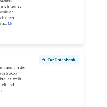
schine,
ins Internet
weiligen
sch nach
 a...
Mehr
Zur Datenbank
rm rund um die
rastruktur
e, es stellt
reit und
hr