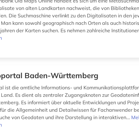
nbank Old Maps Online handelt es sich um eine Metasuchma
lisate von alten Landkarten nachweist, die von Bibliotheken 
en. Die Suchmaschine verlinkt zu den Digitalisaten in den je
. Man kann sowohl geographisch nach Orten als auch histori
jahren der Karten suchen. Es nehmen zahlreiche Institutionen
n
portal Baden-Württemberg
l ist die amtliche Informations- und Kommunikationsplattfo
Land. Es dient als zentraler Zugangsknoten zur Geodateninf
mberg. Es informiert über aktuelle Entwicklungen und Projekt
für die Allgemeinheit und Detailwissen für Fachanwender be
uche von Geodaten und ihre Darstellung in interaktiven...
Me
n