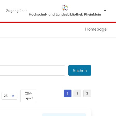
Zugang über
Hochschul- und Landesbibliothek RheinMain
Homepage
Suchen
CSV-
1
2
3
Export