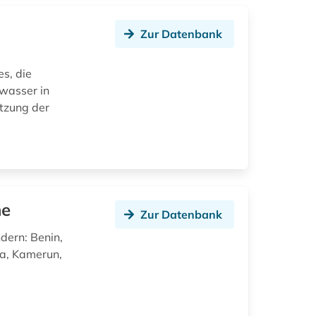
Zur Datenbank
s, die
wasser in
utzung der
ne
Zur Datenbank
dern: Benin,
na, Kamerun,
d