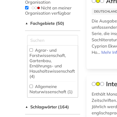
Afr
Organisation
Nicht an meiner
DEUTSCHLANDW
Organisation verfügbar
Die Ausgabe 
Fachgebiete (50)
▲
umfassenden 
Serie, die i
Sachliteratu
Cyprian Ekwe
Agrar- und
Ho...
Mehr In
Forstwissenschaft,
Gartenbau,
Ernährungs- und
Haushaltswissenschaft
(4)
Int
Allgemeine
Naturwissenschaft (1)
Enthält Mono
Zeitschrifte
Allgemeine und
Jährlich wer
Schlagwörter (164)
fachübergreifende
▲
Datenbanken (19)
englischspra