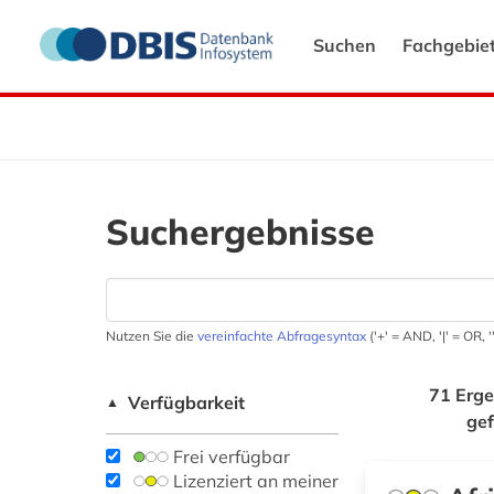
Suchen
Fachgebie
Suchergebnisse
Nutzen Sie die
vereinfachte Abfragesyntax
('+' = AND, '|' = OR,
71 Erge
Verfügbarkeit
▲
ge
Frei verfügbar
Lizenziert an meiner