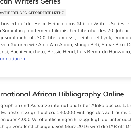
ican Writers Series
EIT FREI, DFG-GEFÖRDERTE LIZENZ
basiert auf der Reihe Heinemanns African Writers Series, ei
Sammlung moderner afrikanischer Literatur des 20. Jahrhun
nsgesamt mehr als 300 Titel umfasst, beinhaltet Lyrik, Drama
r von Autoren wie Ama Ata Aidoo, Mongo Beti, Steve Biko, D
nsi, Buchi Emecheta, Bessie Head, Luis Bernardo Honwana,
formationen
ernational African Bibliography Online
graphien und Aufsätze international über Afrika aus ca. 1.1
n. Es besteht Zugriff auf ca. 140.000 Einträge des Zeitraums
den über 4.000 Veröffentlichungen hinzugefügt, darunter auch
chige Veröffentlichungen. Seit März 2016 wird die IAB als 