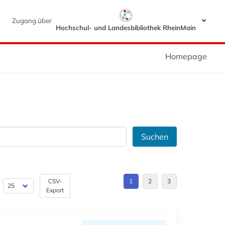
Zugang über
Hochschul- und Landesbibliothek RheinMain
Homepage
Suchen
CSV-
1
2
3
Export