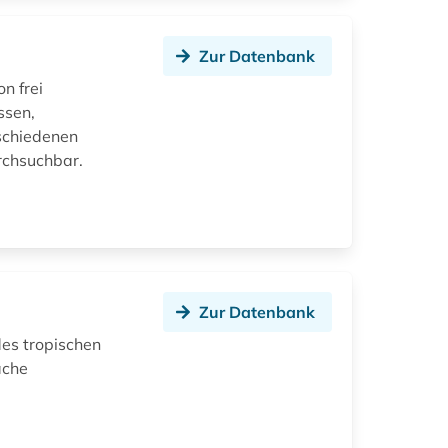
Zur Datenbank
n frei
ssen,
rschiedenen
rchsuchbar.
Zur Datenbank
des tropischen
ache