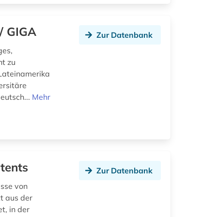
/ GIGA
Zur Datenbank
ges,
ht zu
, Lateinamerika
ersitäre
eutsch...
Mehr
tents
Zur Datenbank
isse von
tt aus der
, in der