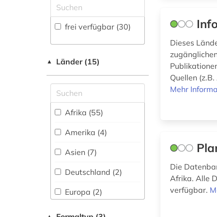
Medizin (3)
forschungsdaten (2)
Militärwissenschaft
Inf
frei verfügbar (30)
(0)
frankreich (1)
Dieses Länder
Musikwissenschaft
zugänglichen
frau (1)
(0)
Länder (15)
▲
Publikatione
frauenforschung (1)
Quellen (z.B
Natur- und
Umweltschutz (1)
Mehr Informa
geisteswissenschaften
Pädagogik (1)
Afrika (55)
(1)
Philosophie (2)
Amerika (4)
genderforschung (1)
Pla
Physik (0)
Asien (7)
geschichte (20)
Die Datenban
Politologie (14)
Deutschland (2)
geschichte 1792-
Afrika. Alle 
1918 (1)
Psychologie (0)
verfügbar.
M
Europa (2)
geschichte 1850-
Rechtswissenschaft
Großbritannien (2)
2010 (1)
(1)
Formaltyp (3)
▲