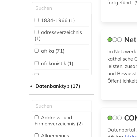
fortgeführt.
Allgemeine und
vergleichende Sprach-
und
1834-1966 (1)
Literaturwissenschaft.
Indogermanistik.
adressverzeichnis
Außereuropäische
Net
(1)
Sprachen und
Literaturen (7)
afrika (71)
Im Netzwerk 
katholische 
Anglistik.
afrikanistik (1)
leisten, zus
Amerikanistik (6)
und Bewussts
Archäologie (0)
Öffentlichkei
afrikawissenschaften
Datenbanktyp (17)
▲
(1)
Architektur,
Bauingenieur- und
Vermessungswesen (0)
altertumswissenschaft
(1)
Biologie,
CO
Address- und
Biotechnologie (2)
Firmenverzeichnis (2
)
amerika (8)
Datenportal 
Buch- und
Allgemeines
antike (1)