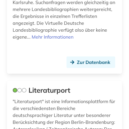
Karlsruhe. Suchanfragen werden gleichzeitig an
nachlass (1)
mehrere Landesbibliographien weitergereicht,
die Ergebnisse in einzelnen Trefferlisten
niedersorbisch (2)
angezeigt. Die Virtuelle Deutsche
Landesbibliographie verfügt also über keine
nürnberg (1)
eigene...
Mehr Informationen
parlament (1)
politik (1)
Zur Datenbank
pommern (1)
portal (2)
Literaturport
portal &amp;lt;internet&amp;gt; (1)
preußen (3)
"Literaturport" ist eine Informationsplattform für
die verschiedensten Bereiche
quelle (2)
deutschsprachiger Literatur unter besonderer
Berücksichtung der Region Berlin-Brandenburg:
recht (2)