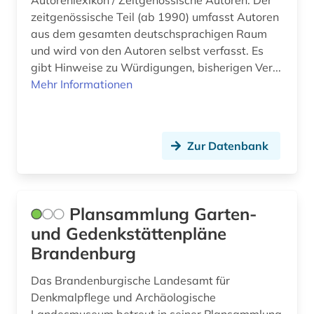
Autorenlexikon / Zeitgenössische Autoren: Der
zeitgenössische Teil (ab 1990) umfasst Autoren
regionalbibliografie (3)
aus dem gesamten deutschsprachigen Raum
rezension (1)
und wird von den Autoren selbst verfasst. Es
gibt Hinweise zu Würdigungen, bisherigen Ver...
rüstungskonversion (1)
Mehr Informationen
schweiz (1)
sorben (3)
Zur Datenbank
staatsrecht (1)
stadtgestaltung (1)
Plansammlung Garten-
stadtsanierung (1)
und Gedenkstättenpläne
statistik (1)
Brandenburg
stettin (1)
Das Brandenburgische Landesamt für
Denkmalpflege und Archäologische
städtebau (1)