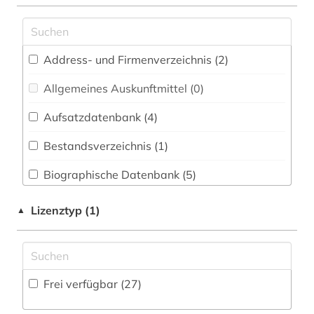
behörde (1)
Energietechnik (0)
berlin (7)
Ethnologie (1)
Address- und Firmenverzeichnis (2
)
berliner klassik (1)
Firmeninformationen (0)
Allgemeines Auskunftmittel (0
)
berliner nationaltheater (1)
Geographie (3)
Aufsatzdatenbank (4
)
biografie (2)
Geowissenschaften (1)
Bestandsverzeichnis (1
)
brandenburg (15)
Germanistik. Niederlandistik. Skandinavistik
(1)
Biographische Datenbank (5
)
brauch (1)
Geschichte (14)
Buchhandelsverzeichnis (0
)
debatte (1)
Lizenztyp (1)
▲
Geschichte der Pädagogik und des
Disziplinäre Forschungsdatenrepositorien (0
)
denkmalpflege (1)
Bildungswesens (1)
Disziplinäre Repositorien (1
)
deutschland (3)
Gesundheitswissenschaften (0)
Frei verfügbar (27)
Fachbibliographie (4
)
digitalisierung (1)
Hessen und Nassau (0)