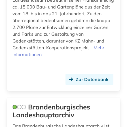
Landesmuseum betreut in seiner Plansammlung
ca. 15.000 Bau- und Gartenpläne aus der Zeit
tagesbetreuung (1)
vom 18. bis in das 21. Jahrhundert. Zu den
theater (1)
überregional bedeutsamen gehören die knapp
2.700 Pläne zur Entwicklung einzelner Gärten
umweltwissenschaften (1)
und Parks und zur Gestaltung von
Gedenkstätten, darunter von KZ Mahn- und
verein (1)
Gedenkstätten. Kooperationsprojekt...
Mehr
Informationen
verfassungsrecht (1)
verwaltungswissenschaft (2)
verzeichnis (1)
Zur Datenbank
virtuelle ausstellung (1)
volkskunde (1)
Brandenburgisches
website (2)
Landeshauptarchiv
wörterbuch (1)
Das Brandenburgische Landeshauptarchiv ist