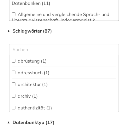
Datenbanken (11)
Allgemeine und vergleichende Sprach- und
Literaturwissenschaft. Indogermanistik.
Außereuropäische Sprachen und Literaturen (2)
Schlagwörter (87)
▲
Anglistik. Amerikanistik (0)
Archäologie (0)
Architektur, Bauingenieur- und
abrüstung (1)
Vermessungswesen (2)
adressbuch (1)
Biologie, Biotechnologie (0)
architektur (1)
Buch- und Bibliothekswesen,
Informationswissenschaft (0)
archiv (1)
Chemie und Pharmazie (0)
authentizität (1)
Elektrotechnik, Elektronik, Nachrichtentechnik
autor (1)
Datenbanktyp (17)
▲
(0)