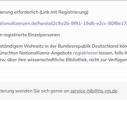
rierung erforderlich
(Link mit Registrierung)
.nationallizenzen.de/han/ad2c9a2b-9f91-19d6-e2cc-80f8e1
n registrierte Einzelpersonen
 ständigem Wohnsitz in der Bundesrepublik Deutschland könn
wünschten Nationallizenz-Angebote
registrieren
lassen, falls
zw. über ihre wissenschaftliche Bibliothek, nicht zur Verfügun
zierung wenden Sie sich gerne an
service-hlb@hs-rm.de