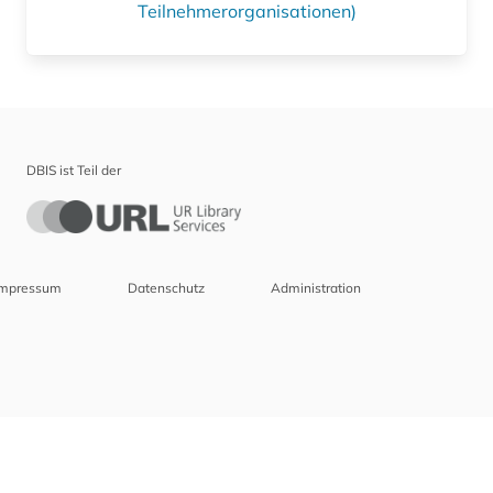
Teilnehmerorganisationen)
DBIS ist Teil der
Impressum
Datenschutz
Administration