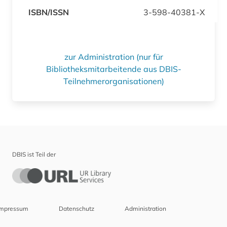
ISBN/ISSN
3-598-40381-X
zur Administration (nur für
Bibliotheksmitarbeitende aus DBIS-
Teilnehmerorganisationen)
DBIS ist Teil der
Impressum
Datenschutz
Administration