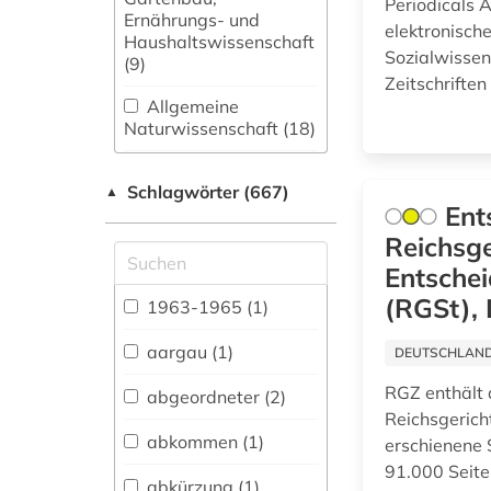
Periodicals A
Ernährungs- und
elektronische
Haushaltswissenschaft
Sozialwissen
(9)
Zeitschriften
Allgemeine
Naturwissenschaft (18)
Allgemeine und
Schlagwörter (667)
fachübergreifende
▲
Ent
Datenbanken (42)
Reichsge
Allgemeine und
Entschei
vergleichende Sprach-
und
(RGSt), 
1963-1965 (1)
Literaturwissenschaft.
Indogermanistik.
aargau (1)
DEUTSCHLANDW
Außereuropäische
Sprachen und
RGZ enthält 
abgeordneter (2)
Literaturen (25)
Reichsgerich
abkommen (1)
erschienene
Anglistik.
91.000 Seite
Amerikanistik (17)
abkürzung (1)