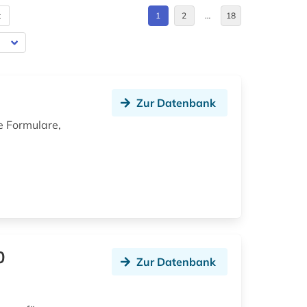
t
1
2
…
18
Zur Datenbank
e Formulare,
0
Zur Datenbank