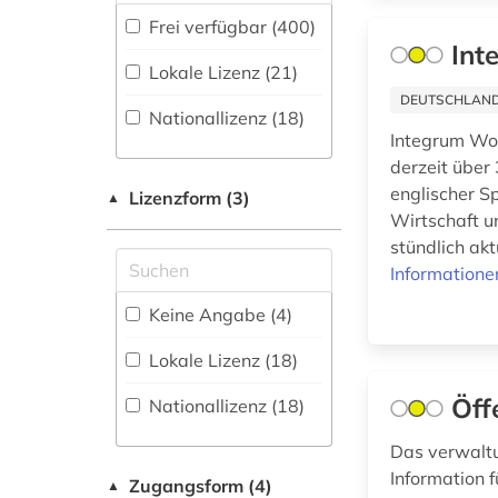
Energietechnik (13)
Forschungsdatenrepositorien
Frei verfügbar (400)
altdänisch (1)
(1
)
Int
Ethnologie (13)
Lokale Lizenz (21)
altfäröisch (1)
Disziplinäre
DEUTSCHLANDW
Firmeninformationen
Repositorien (2
)
Nationallizenz (18)
altgutnisch (1)
(1)
Integrum Wor
Fachbibliographie
derzeit über
(59
altisländisch (1)
)
Geographie (17)
englischer S
Lizenzform (3)
▲
Faktendatenbank
Geowissenschaften
altnorwegisch (1)
Wirtschaft u
(60
)
(10)
stündlich akt
altschwedisch (1)
Informatione
National-,
Germanistik.
Regionalbibliographie
Niederlandistik.
amerika (1)
Keine Angabe (4)
(2
)
Skandinavistik (15)
amtliche publikation
Lokale Lizenz (18)
Portal (55
)
Geschichte (76)
(1)
Öff
Nationallizenz (18)
Sammlung Nicht-
Geschichte der
amts- und
Textueller-Materialien
Pädagogik und des
regierungsdokumente
Das verwaltu
(6
)
Bildungswesens (1)
(1)
Information f
Zugangsform (4)
▲