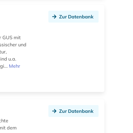
Zur Datenbank
r GUS mit
ssischer und
tur,
ind u.a.
gi...
Mehr
Zur Datenbank
chte
 mit dem