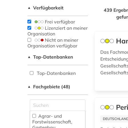
Verfügbarkeit
▲
439 Ergebn
gefu
Frei verfügbar
Lizenziert an meiner
Organisation
Han
Nicht an meiner
Organisation verfügbar
Das Fachmodu
Top-Datenbanken
▲
Entscheidun
Gesellschaft
Gesellschaft
Top-Datenbanken
Fachgebiete (48)
▲
Per
Agrar- und
DEUTSCHLANDW
Forstwissenschaft,
Gartenbau,