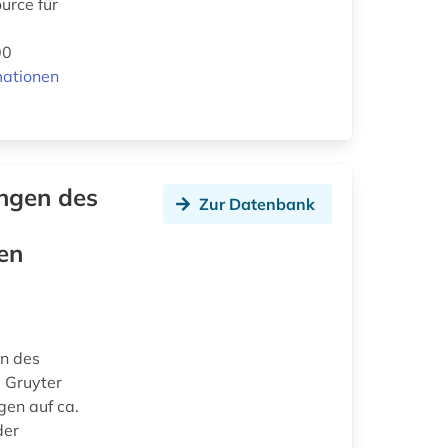
urce für
00
mationen
ngen des
Zur Datenbank
en
en des
e Gruyter
en auf ca.
der