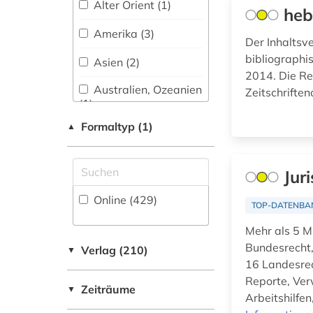
arbeitsrecht (5)
Alter Orient (1)
heb
Mathematik (14)
arbeitsschutz (1)
Amerika (3)
Der Inhaltsv
Medien (1)
bibliographi
arbeitssicherheit (1)
Asien (2)
2014. Die Re
Medien- und
archivbestand (1)
Australien, Ozeanien
Zeitschrifte
Kommunikationswissenschaften,
(1)
Kommunikationsdesign (21)
asien (1)
Formaltyp (1)
▲
Baden-
Medizin (23)
Wuerttemberg (7)
asyl (3)
Musikwissenschaft
Bayern (6)
Jur
asylrecht (3)
(13)
Online (429
)
Belgien (4)
asylverfahren (1)
TOP-DATENBA
Natur- und
Umweltschutz (10)
Berlin (4)
Mehr als 5 M
aufklärung (1)
Bundesrecht,
Verlag (210)
Pädagogik (15)
▼
Bosnien-
auschwitz-prozess
16 Landesrech
Herzegowina (1)
(1)
Philosophie (21)
Reporte, Ver
Zeiträume
▼
Arbeitshilfe
Brandenburg (3)
ausländer (1)
Physik (13)