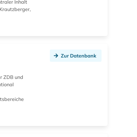
raler Inhalt
/Krautzberger,
Zur Datenbank
der ZDB und
tional
htsbereiche