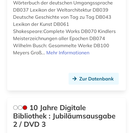
Wörterbuch der deutschen Umgangssprache
asien (3)
DB037 Lexikon der Weltarchitektur DB039
Ostmitteleuropa (2)
assisi (1)
Deutsche Geschichte von Tag zu Tag DB043
Palaestina (1)
Lexikon der Kunst DB061
audiovisuelle medien (1)
Shakespeare:Complete Works DB070 Kindlers
Polen (5)
Meisterzeichnungen aller Epochen DB074
aufsatzsammlung (1)
Wilhelm Busch: Gesammelte Werke DB100
Portugal (1)
auguste rodin (1)
Meyers Groß...
Mehr Informationen
Rheinland-Pfalz (1)
auktion (3)
Roemisches Reich (5)
auktionshaus (3)
Zur Datenbank
Russland, Sowjetunion (5)
auktionshäuser (1)
Saarland (4)
auktionskatalog (9)
10 Jahre Digitale
Sachsen (2)
auktionspreis (1)
Bibliothek : Jubiläumsausgabe
Schleswig-Holstein (2)
2 / DVD 3
ausgrabung (2)
Schweden (9)