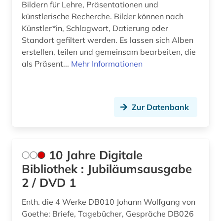
aquarell (3)
Bildern für Lehre, Präsentationen und
Irland (3)
künstlerische Recherche. Bilder können nach
arabisch (1)
Künstler*in, Schlagwort, Datierung oder
Israel (2)
Standort gefiltert werden. Es lassen sich Alben
arabische staaten (2)
erstellen, teilen und gemeinsam bearbeiten, die
Italien (20)
arabistik (1)
als Präsent...
Mehr Informationen
Japan (2)
arbeiten auf papier (2)
Jugoslawien (2)
architekt (4)
Zur Datenbank
Kanada (1)
architektin (1)
Kroatien (1)
architektur (80)
10 Jahre Digitale
Lettland (1)
architekturgeschichte (5)
Bibliothek : Jubiläumsausgabe
Liechtenstein (2)
2 / DVD 1
architekturmuseum (1)
Litauen (2)
Enth. die 4 Werke DB010 Johann Wolfgang von
architekturzeichnung (3)
Goethe: Briefe, Tagebücher, Gespräche DB026
Mecklenburg-Vorpommern (2)