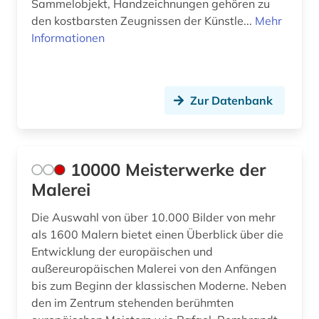
Sammelobjekt, Handzeichnungen gehören zu
den kostbarsten Zeugnissen der Künstle...
Mehr
bildträger (1)
Informationen
bildung (1)
bildungsforschung (1)
Zur Datenbank
biografie (11)
biographie (26)
10000 Meisterwerke der
blauer reiter (2)
Malerei
blogportal (1)
Die Auswahl von über 10.000 Bilder von mehr
bodendenkmal (1)
als 1600 Malern bietet einen Überblick über die
Entwicklung der europäischen und
bosch (1)
außereuropäischen Malerei von den Anfängen
bosnien-herzegowina (1)
bis zum Beginn der klassischen Moderne. Neben
den im Zentrum stehenden berühmten
bosslet (1)