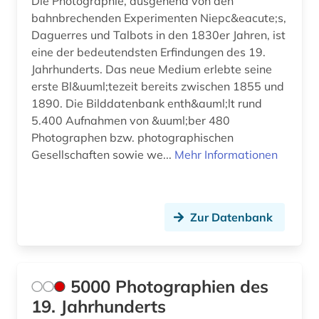
Die Photographie, ausgehend von den
dorf (1)
bahnbrechenden Experimenten Niepc&eacute;s,
Daguerres und Talbots in den 1830er Jahren, ist
drapierung (1)
eine der bedeutendsten Erfindungen des 19.
dreißigjähriger krieg (2)
Jahrhunderts. Das neue Medium erlebte seine
erste Bl&uuml;tezeit bereits zwischen 1855 und
dresden (2)
1890. Die Bilddatenbank enth&auml;lt rund
5.400 Aufnahmen von &uuml;ber 480
drittes reich (3)
Photographen bzw. photographischen
druckgrafik (5)
Gesellschaften sowie we...
Mehr Informationen
druckgraphik (9)
druckindustrie (1)
Zur Datenbank
druckschrift (1)
drucktechnik (1)
5000 Photographien des
druckwerk (1)
19. Jahrhunderts