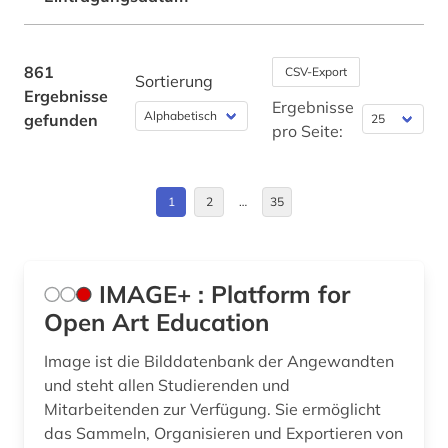
anthologie (5)
Daenemark (5)
anthropologie (3)
Deutschland (100)
861
CSV-Export
Sortierung
antifaschismus (1)
Ergebnisse
Deutschland (DDR) (9)
Ergebnisse
gefunden
antiheld (1)
pro Seite:
Estland (1)
antike (11)
Europa (21)
1
2
…
35
antike religionen (1)
Finnland (1)
antikensammlung (1)
Frankreich (24)
antiquität (1)
IMAGE+ : Platform for
Griechenland (Altertum) (5)
Open Art Education
antiquitätenhändler (1)
Großbritannien (17)
Image ist die Bilddatenbank der Angewandten
antisemitismus (motiv) (1)
und steht allen Studierenden und
Hamburg (1)
Mitarbeitenden zur Verfügung. Sie ermöglicht
antonio (1)
das Sammeln, Organisieren und Exportieren von
Hessen (2)