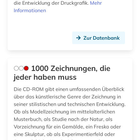
die Entwicklung der Druckgrafik.
Mehr
bildende kunst (9)
Informationen
bilder (4)
bildliche darstellung (4)
Zur Datenbank
bildmaterial (1)
bildnis (6)
1000 Zeichnungen, die
bildnisgrafik (2)
jeder haben muss
bildnismalerei (2)
Die CD-ROM gibt einen umfassenden Überblick
über das künstlerische Genre der Zeichnung in
bildpostkarte (4)
seiner stilistischen und technischen Entwicklung.
bildstock (2)
Ob als Modellzeichnung im mittelalterlichen
Musterbuch, als Studie nach der Natur, als
bildteppich (1)
Vorzeichnung für ein Gemälde, ein Fresko oder
eine Skulptur, ob als Experimentierfeld oder
bildthema (1)