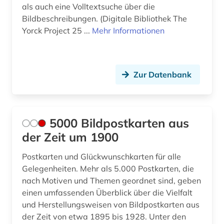
als auch eine Volltextsuche über die
darstellend kunst (1)
Bildbeschreibungen. (Digitale Bibliothek The
Yorck Project 25 ...
Mehr Informationen
darstellende kunst (3)
das gewicht der welt (1)
das große tucher-geschlechterbuch (1)
Zur Datenbank
ddr&gt (1)
deckenmalerei (2)
5000 Bildpostkarten aus
dehio, georg | kunsthistoriker; hochschullehrer;
der Zeit um 1900
historiker; maler; zeichner (1)
Postkarten und Glückwunschkarten für alle
dehio-handbuch (1)
Gelegenheiten. Mehr als 5.000 Postkarten, die
nach Motiven und Themen geordnet sind, geben
dekorative kunst (1)
einen umfassenden Überblick über die Vielfalt
denkmal (5)
und Herstellungsweisen von Bildpostkarten aus
der Zeit von etwa 1895 bis 1928. Unter den