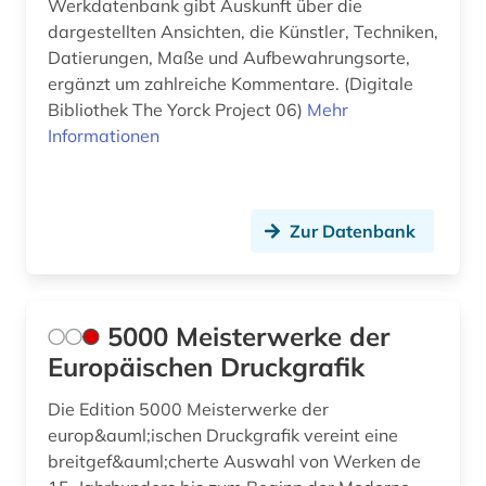
italienischen architekten (1)
Werkdatenbank gibt Auskunft über die
dargestellten Ansichten, die Künstler, Techniken,
die linkshändige frau (1)
Datierungen, Maße und Aufbewahrungsorte,
ergänzt um zahlreiche Kommentare. (Digitale
digital humanities (1)
Bibliothek The Yorck Project 06)
Mehr
Informationen
digitale bibliothek (1)
digitale edition (1)
digitale editorik (1)
Zur Datenbank
digitalisat (2)
digitalisierte literatur (1)
5000 Meisterwerke der
digitalisierung (6)
Europäischen Druckgrafik
diplomarbeit (1)
Die Edition 5000 Meisterwerke der
europ&auml;ischen Druckgrafik vereint eine
discovery service (1)
breitgef&auml;cherte Auswahl von Werken de