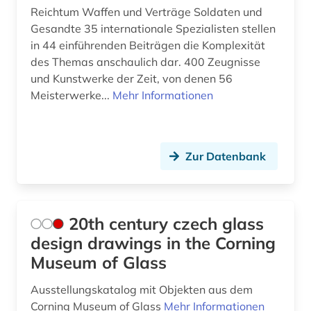
buchwissenschaft (1)
Reichtum Waffen und Verträge Soldaten und
Gesandte 35 internationale Spezialisten stellen
buddhismus (1)
in 44 einführenden Beiträgen die Komplexität
des Themas anschaulich dar. 400 Zeugnisse
burg (1)
und Kunstwerke der Zeit, von denen 56
Meisterwerke...
Mehr Informationen
busch (1)
böhmische länder (1)
bühnenbild (1)
Zur Datenbank
capello (1)
carl de (1)
20th century czech glass
casa de las américas (1)
design drawings in the Corning
Museum of Glass
caspar david (3)
Ausstellungskatalog mit Objekten aus dem
cgm 19 (1)
Corning Museum of Glass
Mehr Informationen