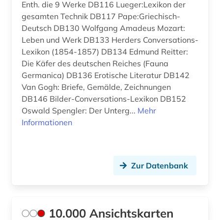
Enth. die 9 Werke DB116 Lueger:Lexikon der
ausländisches kulturgut (1)
gesamten Technik DB117 Pape:Griechisch-
Schweiz (16)
ausstellung (7)
Deutsch DB130 Wolfgang Amadeus Mozart:
Serbien (1)
Leben und Werk DB133 Herders Conversations-
ausstellungskatalog (1)
Lexikon (1854-1857) DB134 Edmund Reitter:
Slowakei (2)
Die Käfer des deutschen Reiches (Fauna
autograf (1)
Germanica) DB136 Erotische Literatur DB142
Slowenien (1)
autor (1)
Van Gogh: Briefe, Gemälde, Zeichnungen
DB146 Bilder-Conversations-Lexikon DB152
Spanien (3)
avantgarde (6)
Oswald Spengler: Der Unterg...
Mehr
Suedamerika (3)
Informationen
baden-württemberg (1)
Suedasien (1)
balthasar wilhelm (1)
Suedostasien (1)
Zur Datenbank
barock (5)
Suedosteuropa (1)
bauakademie (1)
Thueringen (5)
baudenkmal (3)
10.000 Ansichtskarten
Tschechische Republik (2)