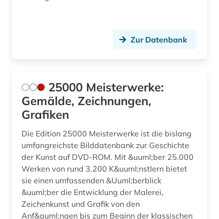
charles (1)
chemie (6)
Zur Datenbank
china (3)
choreographie (1)
25000 Meisterwerke:
chorgestühl (1)
Gemälde, Zeichnungen,
christentum (2)
Grafiken
christliche ikonographie (1)
Die Edition 25000 Meisterwerke ist die bislang
umfangreichste Bilddatenbank zur Geschichte
christliche kunst (4)
der Kunst auf DVD-ROM. Mit &uuml;ber 25.000
Werken von rund 3.200 K&uuml;nstlern bietet
cicognara (1)
sie einen umfassenden &Uuml;berblick
cognitive neuroscience (1)
&uuml;ber die Entwicklung der Malerei,
Zeichenkunst und Grafik von den
comic (6)
Anf&auml;ngen bis zum Beginn der klassischen