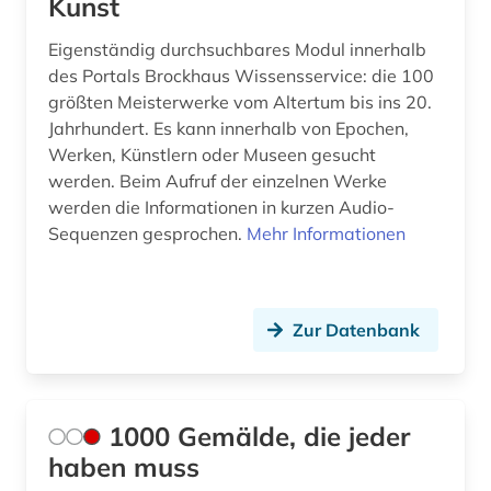
Kunst
bauwirtschaft (2)
Eigenständig durchsuchbares Modul innerhalb
bauzeichnung (1)
des Portals Brockhaus Wissensservice: die 100
größten Meisterwerke vom Altertum bis ins 20.
bayerische staatsbibliothek (1)
Jahrhundert. Es kann innerhalb von Epochen,
Werken, Künstlern oder Museen gesucht
bayerische staatsgemäldesammlungen (1)
werden. Beim Aufruf der einzelnen Werke
bayern (4)
werden die Informationen in kurzen Audio-
Sequenzen gesprochen.
Mehr Informationen
bekleidung (1)
belgien (4)
Zur Datenbank
belgische fotografie (1)
belgische kultur (1)
belgische kunst (1)
1000 Gemälde, die jeder
haben muss
berichterstattung (1)