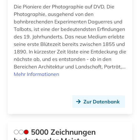
dunhuang (1)
Die Pioniere der Photographie auf DVD. Die
Photographie, ausgehend von den
dunhuang-handschriften (1)
bahnbrechenden Experimenten Daguerres und
Talbots, ist eine der bedeutendsten Erfindungen
dänemark (4)
des 19. Jahrhunderts. Das neue Medium erlebte
dürer (3)
seine erste Blütezeit bereits zwischen 1855 und
1890. In kürzester Zeit löste eine Entdeckung die
düsseldorf (1)
nächste ab, und es entstanden - ob in den
Bereichen Architektur und Landschaft, Porträt,...
e-book (1)
Mehr Informationen
e-learning (2)
eames (2)
Zur Datenbank
eberhard (1)
edelfelt, albert | maler (1)
5000 Zeichnungen
edition (2)