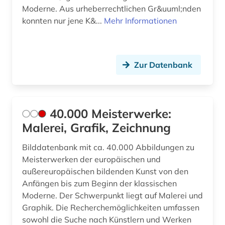
Moderne. Aus urheberrechtlichen Gr&uuml;nden
comiczeichner (1)
konnten nur jene K&...
Mehr Informationen
computerkunst (1)
corinth (1)
Zur Datenbank
courtauld institute of art <london> (1)
cranach (2)
40.000 Meisterwerke:
cranach, familie (1)
Malerei, Grafik, Zeichnung
cézanne, paul (1)
Bilddatenbank mit ca. 40.000 Abbildungen zu
daguerreotypie (1)
Meisterwerken der europäischen und
außereuropäischen bildenden Kunst von den
dahlbergh, erik jönsson | offizier; architekt;
Anfängen bis zum Beginn der klassischen
zeichner; kartograf; historiker; beamter;
generalgouverneur (1)
Moderne. Der Schwerpunkt liegt auf Malerei und
Graphik. Die Recherchemöglichkeiten umfassen
darmstadt (1)
sowohl die Suche nach Künstlern und Werken