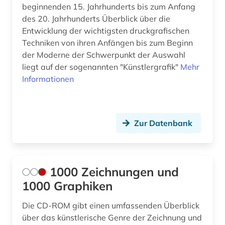
beginnenden 15. Jahrhunderts bis zum Anfang
bibliothek der hansestadt lübeck (1)
des 20. Jahrhunderts Überblick über die
Entwicklung der wichtigsten druckgrafischen
bibliotheksbestand (1)
Techniken von ihren Anfängen bis zum Beginn
biblische motive (1)
der Moderne der Schwerpunkt der Auswahl
liegt auf der sogenannten "Künstlergrafik"
Mehr
biblische stoffe (1)
Informationen
biblische studien (1)
bild (9)
Zur Datenbank
bild motiv (1)
bildarchiv (6)
1000 Zeichnungen und
bildband (2)
1000 Graphiken
bildbeschreibung (1)
Die CD-ROM gibt einen umfassenden Überblick
über das künstlerische Genre der Zeichnung und
bilddatenbank (23)