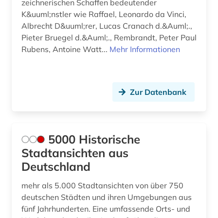
deutsche literatur (2)
zeichnerischen Schaffen bedeutender
K&uuml;nstler wie Raffael, Leonardo da Vinci,
deutsches historisches museum (2)
Albrecht D&uuml;rer, Lucas Cranach d.&Auml;.,
Pieter Bruegel d.&Auml;., Rembrandt, Peter Paul
deutsches sprachgebiet (2)
Rubens, Antoine Watt...
Mehr Informationen
deutsches zentrum kulturgutverluste (1)
deutschland (29)
Zur Datenbank
deutschland (1)
deutschland &lt (1)
5000 Historische
deutschland (ddr) (1)
Stadtansichten aus
deutschland (gebiet unter alliierter besatzung,
Deutschland
sowjetische zone) (1)
mehr als 5.000 Stadtansichten von über 750
deutschsprachige gemeinschaft (1)
deutschen Städten und ihren Umgebungen aus
fünf Jahrhunderten. Eine umfassende Orts- und
die lebensbeschreibungen der beruehmtesten