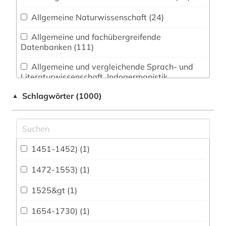
Allgemeine Naturwissenschaft (24)
Allgemeine und fachübergreifende
Datenbanken (111)
Allgemeine und vergleichende Sprach- und
Literaturwissenschaft. Indogermanistik.
Außereuropäische Sprachen und Literaturen (89)
Schlagwörter (1000)
▲
Anglistik. Amerikanistik (61)
Archäologie (113)
Architektur, Bauingenieur- und
1451-1452) (1)
Vermessungswesen (158)
1472-1553) (1)
Biologie, Biotechnologie (27)
1525&gt (1)
Buch- und Bibliothekswesen,
Informationswissenschaft (80)
1654-1730) (1)