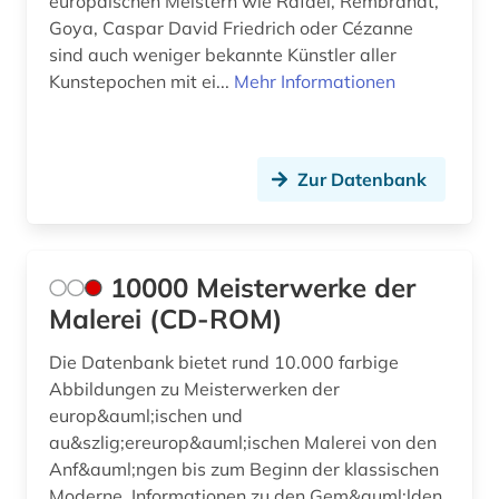
europäischen Meistern wie Rafael, Rembrandt,
Goya, Caspar David Friedrich oder Cézanne
botticelli, sandro (1)
sind auch weniger bekannte Künstler aller
Kunstepochen mit ei...
Mehr Informationen
brandenburg (3)
braunschweig (2)
brecht, bertolt | schriftsteller;
Zur Datenbank
theaterintendant; theaterregisseur; dramatiker;
schauspieler; lyriker; regisseur; drehbuchautor;
musiker; librettist (1)
10000 Meisterwerke der
brief (2)
Malerei (CD-ROM)
briefsammlung (1)
Die Datenbank bietet rund 10.000 farbige
brunelleschi (1)
Abbildungen zu Meisterwerken der
europ&auml;ischen und
brücke (1)
au&szlig;ereurop&auml;ischen Malerei von den
brückenbau (1)
Anf&auml;ngen bis zum Beginn der klassischen
Moderne. Informationen zu den Gem&auml;lden