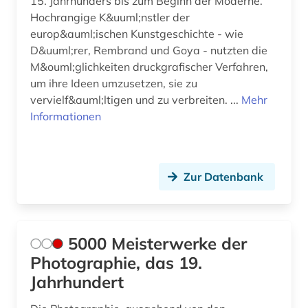
15. Jahrhunders bis zum Beginn der Moderne.
dissens (1)
Hochrangige K&uuml;nstler der
dissertation (3)
europ&auml;ischen Kunstgeschichte - wie
D&uuml;rer, Rembrand und Goya - nutzten die
documenta (1)
M&ouml;glichkeiten druckgrafischer Verfahren,
um ihre Ideen umzusetzen, sie zu
documenta (kassel) (1)
vervielf&auml;ltigen und zu verbreiten. ...
Mehr
Informationen
documenta archiv (1)
doetichum (1)
dokument (2)
Zur Datenbank
dokumentation (2)
dokumentenserver (1)
5000 Meisterwerke der
dom (1)
Photographie, das 19.
Jahrhundert
dom florenz (1)