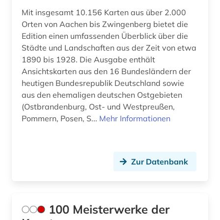
bauen (1)
Mit insgesamt 10.156 Karten aus über 2.000
Tuerkei (3)
Orten von Aachen bis Zwingenberg bietet die
bauernhof (1)
Edition einen umfassenden Überblick über die
USA (13)
Städte und Landschaften aus der Zeit von etwa
bauernkrieg &lt (1)
1890 bis 1928. Die Ausgabe enthält
Ukraine (2)
bauforschung (2)
Ansichtskarten aus den 16 Bundesländern der
Vatikanstadt (2)
heutigen Bundesrepublik Deutschland sowie
bauhaus (1)
aus den ehemaligen deutschen Ostgebieten
Zypern (1)
(Ostbrandenburg, Ost- und Westpreußen,
baukonstruktion (2)
Pommern, Posen, S...
Mehr Informationen
baukunst (1)
baurecht (2)
Zur Datenbank
bautechnik (1)
bauwerk (4)
100 Meisterwerke der
bauwesen (2)