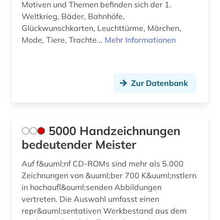
denkmalpflege (5)
Motiven und Themen befinden sich der 1.
Weltkrieg, Bäder, Bahnhöfe,
denkmalschutz (2)
Glückwunschkarten, Leuchttürme, Märchen,
Mode, Tiere, Trachte...
Mehr Informationen
der blaue reiter (1)
der sturm (1)
design (29)
Zur Datenbank
design (1)
design history (1)
5000 Handzeichnungen
designer (1)
bedeutender Meister
designerin (1)
Auf f&uuml;nf CD-ROMs sind mehr als 5.000
Zeichnungen von &uuml;ber 700 K&uuml;nstlern
deutsch (1)
in hochaufl&ouml;senden Abbildungen
vertreten. Die Auswahl umfasst einen
deutsche demokratische republik (1)
repr&auml;sentativen Werkbestand aus dem