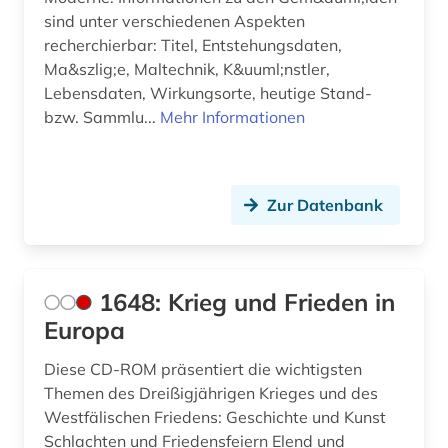
brüssel (1)
sind unter verschiedenen Aspekten
recherchierbar: Titel, Entstehungsdaten,
buch (1)
Ma&szlig;e, Maltechnik, K&uuml;nstler,
Lebensdaten, Wirkungsorte, heutige Stand-
buchauktion (1)
bzw. Sammlu...
Mehr Informationen
buchdruck (2)
buchdrucker (1)
Zur Datenbank
bucheinband (1)
buchgestaltung (1)
1648: Krieg und Frieden in
buchhandel (2)
Europa
buchkunst (6)
Diese CD-ROM präsentiert die wichtigsten
buchmalerei (1)
Themen des Dreißigjährigen Krieges und des
Westfälischen Friedens: Geschichte und Kunst
buchrolle (1)
Schlachten und Friedensfeiern Elend und