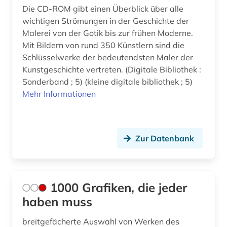
Die CD-ROM gibt einen Überblick über alle
berlin (13)
wichtigen Strömungen in der Geschichte der
berlin-kreuzberg (1)
Malerei von der Gotik bis zur frühen Moderne.
Mit Bildern von rund 350 Künstlern sind die
beschreibung (1)
Schlüsselwerke der bedeutendsten Maler der
Kunstgeschichte vertreten. (Digitale Bibliothek :
bestandsaufbau (1)
Sonderband ; 5) (kleine digitale bibliothek ; 5)
Mehr Informationen
beutekunst (2)
bibel (3)
bibelausgabe (1)
Zur Datenbank
bibliografie (31)
bibliographie (10)
1000 Grafiken, die jeder
biblioteca apostolica vaticana (1)
haben muss
bibliothek (7)
breitgefächerte Auswahl von Werken des