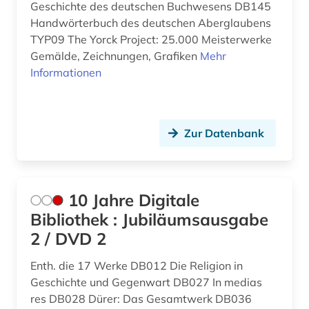
architekturzeitschrift (1)
Geschichte des deutschen Buchwesens DB145
Mittelamerika (3)
Handwörterbuch des deutschen Aberglaubens
archiv (5)
TYP09 The Yorck Project: 25.000 Meisterwerke
Montenegro (1)
Gemälde, Zeichnungen, Grafiken
Mehr
archivalien (1)
Informationen
Niederlande (14)
archivbestand (1)
Niedersachsen (2)
archäologie (21)
Zur Datenbank
Nordamerika (2)
archäologische stätte (2)
Nordrhein-Westfalen (1)
archäologisches denkmal (1)
Norwegen (1)
10 Jahre Digitale
artificial life (1)
Bibliothek : Jubiläumsausgabe
Oesterreich (30)
aschach (1)
2 / DVD 2
Osmanisches Reich (1)
aschaffenburg (1)
Enth. die 17 Werke DB012 Die Religion in
Ostasien (2)
Geschichte und Gegenwart DB027 In medias
asiatische studien (1)
res DB028 Dürer: Das Gesamtwerk DB036
Osteuropa (5)