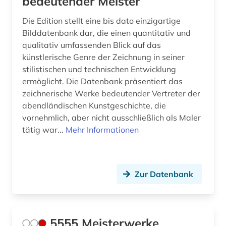
bedeutender Meister
editionsphilologie (1)
Die Edition stellt eine bis dato einzigartige
edo-zeit (1)
Bilddatenbank dar, die einen quantitativ und
qualitativ umfassenden Blick auf das
edward s. morse (1)
künstlerische Genre der Zeichnung in seiner
stilistischen und technischen Entwicklung
edward sylvester morse (1)
ermöglicht. Die Datenbank präsentiert das
egon (1)
zeichnerische Werke bedeutender Vertreter der
abendländischen Kunstgeschichte, die
einblattholzschnitt (1)
vornehmlich, aber nicht ausschließlich als Maler
tätig war...
Mehr Informationen
el (1)
elearning (2)
elektronische bibliothek (4)
Zur Datenbank
elektronische kunst (1)
elektronische medien (1)
5555 Meisterwerke