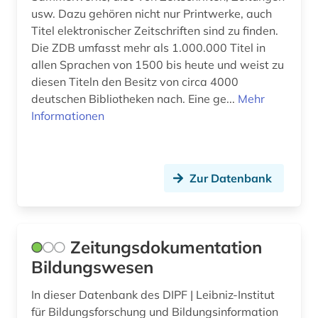
usw. Dazu gehören nicht nur Printwerke, auch
kulturwissenschaften (8)
Titel elektronischer Zeitschriften sind zu finden.
kärnten (1)
Die ZDB umfasst mehr als 1.000.000 Titel in
allen Sprachen von 1500 bis heute und weist zu
köln (2)
diesen Titeln den Besitz von circa 4000
deutschen Bibliotheken nach. Eine ge...
Mehr
land van altena (1)
Informationen
landeskunde (9)
lateinamerika (1)
Zur Datenbank
lausitz (1)
lauterbach <hessen> (1)
Zeitungsdokumentation
leipzig (2)
Bildungswesen
lettland (1)
In dieser Datenbank des DIPF | Leibniz-Institut
liechtenstein (2)
für Bildungsforschung und Bildungsinformation