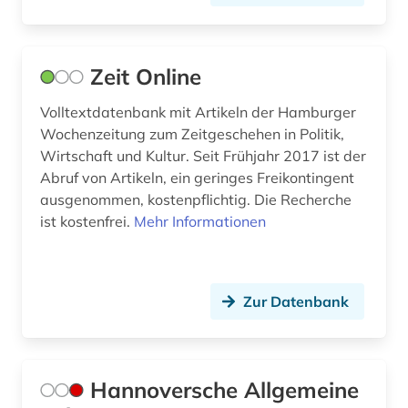
nürnberg (2)
ost (1)
Zeit Online
ostasien (5)
Volltextdatenbank mit Artikeln der Hamburger
ostwestfalen (1)
Wochenzeitung zum Zeitgeschehen in Politik,
Wirtschaft und Kultur. Seit Frühjahr 2017 ist der
pakistan (1)
Abruf von Artikeln, ein geringes Freikontingent
ausgenommen, kostenpflichtig. Die Recherche
panama (1)
ist kostenfrei.
Mehr Informationen
paris (3)
parlamentsdrucksache (1)
Zur Datenbank
passau (1)
pazifischer raum (1)
Hannoversche Allgemeine
periodika (1)