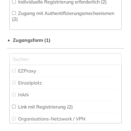
Individuelle Registrierung erforderlich (2)
Natur- und Umweltschutz (1)
baden (2)
Zugang mit Authentifizierungsmechanismen
Pädagogik (2)
(2)
baden-württemberg (3)
Philosophie (2)
bamberg (1)
Zugangsform (1)
▲
Physik (0)
bangkok (1)
Politologie (65)
bangladesch (1)
Psychologie (1)
EZProxy
barcelona (1)
Rechtswissenschaft (4)
Einzelplatz
basel (1)
Romanistik (17)
HAN
belarus (1)
Slavistik (10)
belfast (1)
Link mit Registrierung (2)
Soziologie (9)
Organisations-Netzwerk / VPN
belgien (2)
Sport (14)
Shibboleth
berlin (14)