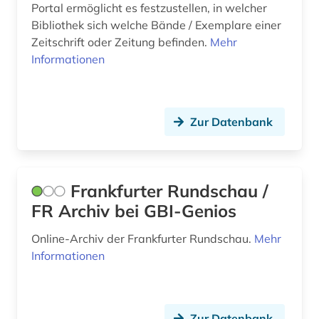
Portal ermöglicht es festzustellen, in welcher
Thueringen (2)
Bibliothek sich welche Bände / Exemplare einer
fid-lizenz (1)
Zeitschrift oder Zeitung befinden.
Mehr
USA (33)
filmarchiv (2)
Informationen
Ukraine (3)
finanzberichte (1)
Ungarn (2)
finanzmarkt (1)
Zur Datenbank
Vatikanstadt (4)
finanzwirtschaft (1)
finnougristik (1)
Frankfurter Rundschau /
flugschrift (3)
FR Archiv bei GBI-Genios
foto (1)
Online-Archiv der Frankfurter Rundschau.
Mehr
Informationen
frankfurt (2)
frankreich (11)
französisch (1)
Zur Datenbank