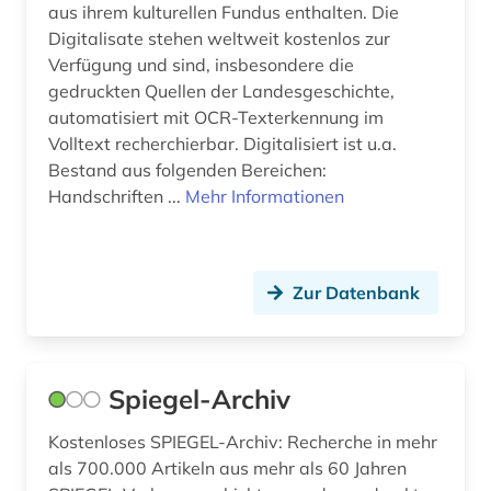
aus ihrem kulturellen Fundus enthalten. Die
judentum (4)
Digitalisate stehen weltweit kostenlos zur
justizvollzugsanstalt (1)
Verfügung und sind, insbesondere die
gedruckten Quellen der Landesgeschichte,
kambodscha (1)
automatisiert mit OCR-Texterkennung im
Volltext recherchierbar. Digitalisiert ist u.a.
kanada (5)
Bestand aus folgenden Bereichen:
karibik (2)
Handschriften ...
Mehr Informationen
karibik und latino studies (1)
karte (2)
Zur Datenbank
katalog (4)
katholische kirche (2)
Spiegel-Archiv
katholische kirche. sancta sedes (1)
Kostenloses SPIEGEL-Archiv: Recherche in mehr
katholische zeitung (1)
als 700.000 Artikeln aus mehr als 60 Jahren