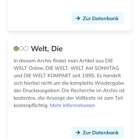
heusden (1)
hispanistik (5)
Zur Datenbank
hispanoamerika (1)
hispanoamerikanische geschichte (1)
Welt, Die
hobart (1)
In diesem Archiv findet man Artikel aus DIE
hochheim (1)
WELT Online, DIE WELT, WELT AM SONNTAG
und DIE WELT KOMPAKT seit 1995. Es handelt
hofheim (1)
sich hierbei nicht um die komplette Wiedergabe
der Druckausgaben. Die Recherche im Archiv ist
hong kong (1)
kostenlos, die Anzeige der Volltexte ist zum Teil
hongkong (1)
kostenpflichtig.
Mehr Informationen
iberoromanistik (4)
idstein (1)
Zur Datenbank