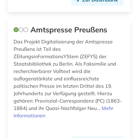
friesland (1)
fünen (1)
Amtspresse Preußens
galloromanistik (2)
Das Projekt Digitalisierung der Amtspresse
Preußens ist Teil des
gefangener (1)
ZEitungsinFormationsYStem (ZEFYS) der
gelnhausen (1)
Staatsbibliothek zu Berlin. Als Faksimilie und
recherchierbarer Volltext wird die
genf (1)
auflagenstärkste und einflussreichste
politischen Presse im letzten Drittel des 19.
geschichte (14)
Jahrhunderts zur Verfügung gestellt. Hierzu
geschichte 1699-1812 (1)
gehören: Provinzial-Correspondenz (PC) (1863-
1884) und ihr Quasi-Nachfolger Neu...
Mehr
geschichte 1800-1929 (1)
Informationen
geschichte 1807-1929 (1)