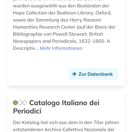
elektronische publikation (1)
Moldawien (1)
wurden ausgewählt aus den Beständen der
Hope Collection der Bodleian Library, Oxford,
elektronische ressource (1)
Niederlande (6)
sowie der Sammlung des Harry Ransom
Humanities Research Center (auf der Basis der
elektronische zeitschrift (2)
Niedersachsen (1)
Bibliographie von Powell Stewart: British
elektronische zeitung (3)
Newspapers and Periodicals, 1632-1800. A
Nordamerika (4)
Descriptiv...
Mehr Informationen
elektronisches buch (2)
Nordrhein-Westfalen (7)
england (1)
Norwegen (3)
Zur Datenbank
entwicklung (1)
Oesterreich (18)
erster weltkrieg (5)
Ostasien (3)
estland (1)
Catalogo Italiano dei
Osteuropa (5)
Periodici
exilliteratur (1)
Polen (2)
Der Katalog hat sich aus dem in den 70er Jahren
exilpresse (1)
Rheinland-Pfalz (5)
entstandenen Archivo Collettivo Nazionale dei