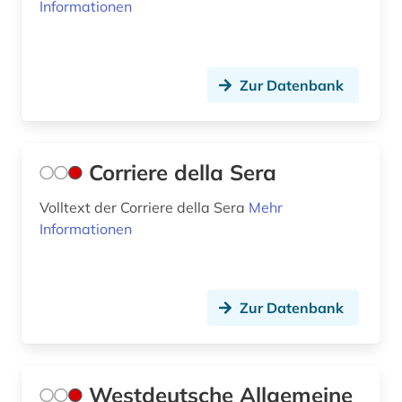
Informationen
madrid (3)
main (2)
Zur Datenbank
main-taunus-kreis (1)
mainfranken (2)
Corriere della Sera
mainz (2)
Volltext der Corriere della Sera
Mehr
mandschuren (1)
Informationen
mannheim (1)
marxismus (1)
Zur Datenbank
massenmedien (1)
mecklenburg-vorpommern (1)
Westdeutsche Allgemeine
mediadaten (1)