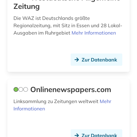
Zeitung
medienwissenschaft (5)
Die WAZ ist Deutschlands größte
mexiko (1)
Regionalzeitung, mit Sitz in Essen und 28 Lokal-
Ausgaben im Ruhrgebiet
Mehr Informationen
mikrocomputer (1)
militär (1)
mittlerer osten (1)
Zur Datenbank
moldawien (1)
mongolen (1)
Onlinenewspapers.com
moskau (4)
Linksammlung zu Zeitungen weltweit
Mehr
Informationen
moslems (1)
mudjahedin (1)
musik (1)
Zur Datenbank