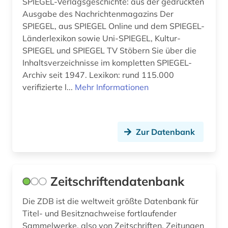
SPIEGEL-Verlagsgeschichte: aus der gedruckten
kaukasus (1)
Ausgabe des Nachrichtenmagazins Der
SPIEGEL, aus SPIEGEL Online und dem SPIEGEL-
kirgisistan (1)
Länderlexikon sowie Uni-SPIEGEL, Kultur-
SPIEGEL und SPIEGEL TV Stöbern Sie über die
kitzingen (1)
Inhaltsverzeichnisse im kompletten SPIEGEL-
klagenfurt (1)
Archiv seit 1947. Lexikon: rund 115.000
verifizierte l...
Mehr Informationen
koblenz (1)
kommunismus (1)
Zur Datenbank
kopenhagen (1)
kroatien (1)
kuala lumpur (1)
Zeitschriftendatenbank
kulmbach (1)
Die ZDB ist die weltweit größte Datenbank für
Titel- und Besitznachweise fortlaufender
kultur (2)
Sammelwerke, also von Zeitschriften, Zeitungen