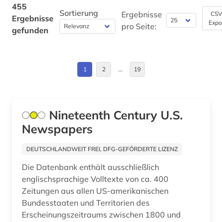
christchurch (1)
Estland (1)
455
Sortierung
Ergebnisse
CSV
Ergebnisse
coburg (1)
Expo
Europa (2)
pro Seite:
gefunden
computertechnik (1)
Finnland (1)
computerwissenschaft (1)
Frankreich (11)
1
2
…
19
darmstadt (1)
GUS (2)
data mining (1)
Großbritannien (32)
Nineteenth Century U.S.
datenanalyse (1)
Newspapers
Hamburg (3)
datentechnik (1)
Hessen (16)
DEUTSCHLANDWEIT FREI, DFG-GEFÖRDERTE LIZENZ
deutschland (20)
Die Datenbank enthält ausschließlich
Irland (5)
englischsprachige Volltexte von ca. 400
deutschland (ddr) (2)
Island (1)
Zeitungen aus allen US-amerikanischen
Bundesstaaten und Territorien des
deutschsprachiger raum (1)
Israel (6)
Erscheinungszeitraums zwischen 1800 und