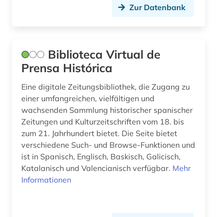
geschichte 1870-2019 (2)
Zur Datenbank
geschichte 1900-1955 (1)
geschichte 1918 - 1934 (1)
Biblioteca Virtual de
geschichte 1918-1933 (1)
Prensa Histórica
geschichte 1950-2005 (1)
Eine digitale Zeitungsbibliothek, die Zugang zu
einer umfangreichen, vielfältigen und
geschichte 1996 (1)
wachsenden Sammlung historischer spanischer
gesellschaft (1)
Zeitungen und Kulturzeitschriften vom 18. bis
zum 21. Jahrhundert bietet. Die Seite bietet
gießen (1)
verschiedene Such- und Browse-Funktionen und
ist in Spanisch, Englisch, Baskisch, Galicisch,
glasgow (1)
Katalanisch und Valencianisch verfügbar.
Mehr
glossar (1)
Informationen
graphiken (1)