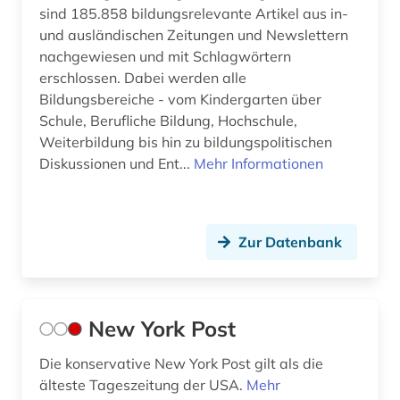
sind 185.858 bildungsrelevante Artikel aus in-
litauen (1)
und ausländischen Zeitungen und Newslettern
nachgewiesen und mit Schlagwörtern
literatur (2)
erschlossen. Dabei werden alle
literaturnaja gazeta (2)
Bildungsbereiche - vom Kindergarten über
Schule, Berufliche Bildung, Hochschule,
literaturwissenschaft (4)
Weiterbildung bis hin zu bildungspolitischen
Diskussionen und Ent...
Mehr Informationen
london (17)
lorraine (1)
los angeles (1)
Zur Datenbank
lothringen (1)
luhansk (1)
New York Post
lusitanistik (1)
Die konservative New York Post gilt als die
älteste Tageszeitung der USA.
Mehr
luxemburg (2)