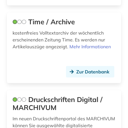
indien (3)
industrie (1)
Time / Archive
informatik (1)
kostenfreies Volltextarchiv der wöchentlich
informationstechnik (1)
erscheinenden Zeitung Time. Es werden nur
Artikelauszüge angezeigt.
Mehr Informationen
informationswissenschaft (1)
ingolstadt (1)
Zur Datenbank
inhalt (2)
inkunabel (1)
international (1)
Druckschriften Digital /
MARCHIVUM
internationale politik (1)
Im neuen Druckschriftenportal des MARCHIVUM
investitionsberichte (1)
können Sie ausgewählte digitalisierte