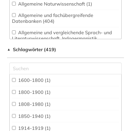
Allgemeine Naturwissenschaft (1)
Allgemeine und fachübergreifende
Datenbanken (404)
Allgemeine und vergleichende Sprach- und
Literaturwissenschaft. Indogermanistik.
Außereuropäische Sprachen und Literaturen (3)
Schlagwörter (419)
▲
Anglistik. Amerikanistik (22)
Archäologie (1)
Architektur, Bauingenieur- und
1600-1800 (1)
Vermessungswesen (1)
1800-1900 (1)
Biologie, Biotechnologie (0)
1808-1980 (1)
Buch- und Bibliothekswesen,
Informationswissenschaft (4)
1850-1940 (1)
Chemie und Pharmazie (0)
1914-1919 (1)