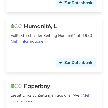
graz (1)
Zur Datenbank
groningen (1)
grossbritannien (1)
Humanité, L
großbritannien (20)
Volltextarchiv der Zeitung Humanité ab 1990
gus (1)
Mehr Informationen
hamburg (6)
handel (1)
Zur Datenbank
handschrift (1)
hannover (1)
Paperboy
haßgau (1)
Bietet Links zu Zeitungen aus aller Welt
Mehr
hessen (2)
Informationen