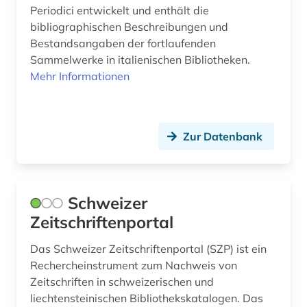
fellbach (1)
Periodici entwickelt und enthält die
Russland, Sowjetunion (19)
bibliographischen Beschreibungen und
fernsehsendung (2)
Saarland (1)
Bestandsangaben der fortlaufenden
Sammelwerke in italienischen Bibliotheken.
fid anglo american culture &amp; history (1)
Sachsen (3)
Mehr Informationen
fid anglo-american culture (1)
Sachsen-Anhalt (1)
fid asien (2)
Schweden (1)
Zur Datenbank
fid buch-, bibliotheks- und
Schweiz (20)
informationswissenschaft (1)
Skandinavien (1)
fid geschichtswissenschaft (7)
Schweizer
Spanien (9)
Zeitschriftenportal
fid lateinamerika (1)
Suedamerika (5)
fid nahost-, nordafrika- und islamstudien (6)
Das Schweizer Zeitschriftenportal (SZP) ist ein
Rechercheinstrument zum Nachweis von
Suedasien (1)
fid nordeuropa (1)
Zeitschriften in schweizerischen und
Suedostasien (6)
liechtensteinischen Bibliothekskatalogen. Das
fid ost-, ostmittel- und südosteuropa (8)