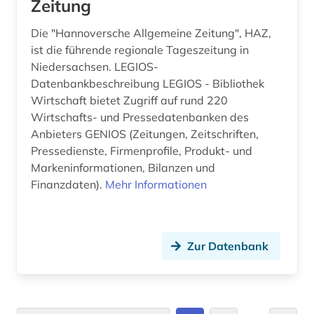
Zeitung
perth (1)
Die "Hannoversche Allgemeine Zeitung", HAZ,
polen (3)
ist die führende regionale Tageszeitung in
Niedersachsen. LEGIOS-
politik (11)
Datenbankbeschreibung LEGIOS - Bibliothek
politikwissenschaft (2)
Wirtschaft bietet Zugriff auf rund 220
Wirtschafts- und Pressedatenbanken des
politische presse (2)
Anbieters GENIOS (Zeitungen, Zeitschriften,
Pressedienste, Firmenprofile, Produkt- und
portugal (1)
Markeninformationen, Bilanzen und
Finanzdaten).
Mehr Informationen
potsdam (1)
prag (1)
pravda (2)
Zur Datenbank
pravda (zeitung) (1)
presse (9)