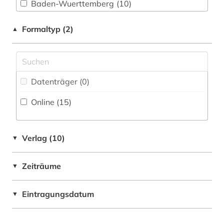
brandenburg (1)
Baden-Wuerttemberg (10)
brief (1)
Baltikum (1)
Formaltyp (2)
▲
brisbane (1)
Bayern (5)
buch (2)
Belarus (1)
Datenträger (0
)
buchwissenschaft (1)
Belgien (1)
Online (15
)
burgenland (1)
Berlin (6)
börse (2)
Brandenburg (1)
Verlag (10)
▼
canberra (1)
China (6)
chemnitz (1)
Zeiträume
▼
Daenemark (2)
china (9)
Deutschland (48)
Eintragungsdatum
▼
chinesen (1)
Deutschland (DDR) (3)