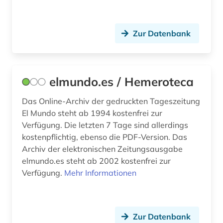
new york <ny> (1)
new york times (1)
Zur Datenbank
new york times archive (1)
niederlande (5)
elmundo.es / Hemeroteca
niederländisch (1)
Das Online-Archiv der gedruckten Tageszeitung
niedersachsen (1)
El Mundo steht ab 1994 kostenfrei zur
Verfügung. Die letzten 7 Tage sind allerdings
niederösterreich (1)
kostenpflichtig, ebenso die PDF-Version. Das
Archiv der elektronischen Zeitungsausgabe
nordafrika (2)
elmundo.es steht ab 2002 kostenfrei zur
nordirland (1)
Verfügung.
Mehr Informationen
norwegen (2)
ny (1)
Zur Datenbank