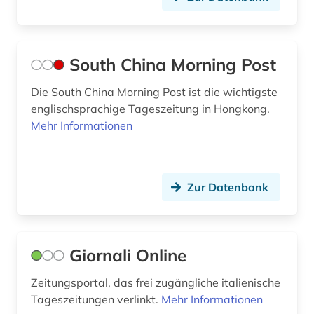
musikalien (1)
münchen (2)
South China Morning Post
nachrichtensendung (1)
Die South China Morning Post ist die wichtigste
englischsprachige Tageszeitung in Hongkong.
naher osten (4)
Mehr Informationen
nationalsozialismus (1)
nationalsozialistische deutsche arbeiterpartei
(1)
Zur Datenbank
nepal (1)
neuseeland (2)
Giornali Online
new york (5)
Zeitungsportal, das frei zugängliche italienische
new york (1)
Tageszeitungen verlinkt.
Mehr Informationen