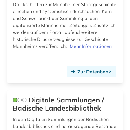
iran (1)
Druckschriften zur Mannheimer Stadtgeschichte
einsehen und systematisch durchsuchen. Kern
irland (3)
und Schwerpunkt der Sammlung bilden
digitalisierte Mannheimer Zeitungen. Zusätzlich
islam (1)
werden auf dem Portal laufend weitere
historische Druckerzeugnisse zur Geschichte
island (1)
Mannheims veröffentlicht.
Mehr Informationen
israel (2)
italien (9)
Zur Datenbank
japan (3)
jerusalem (1)
Digitale Sammlungen /
jiddistik (1)
Badische Landesbibliothek
judaistik (4)
In den Digitalen Sammlungen der Badischen
juden (1)
Landesbibliothek sind herausragende Bestände