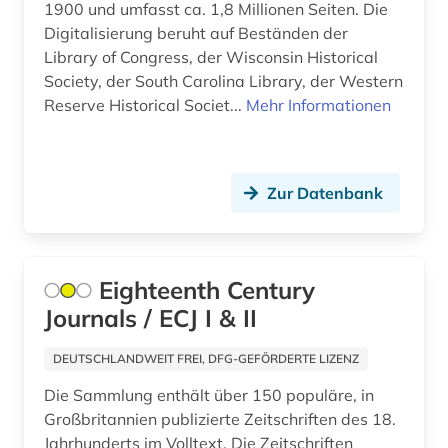
digital (1)
1900 und umfasst ca. 1,8 Millionen Seiten. Die
Italien (10)
Digitalisierung beruht auf Beständen der
digitale musikalien (1)
Japan (3)
Library of Congress, der Wisconsin Historical
Society, der South Carolina Library, der Western
digitalisat (1)
Kanada (7)
Reserve Historical Societ...
Mehr Informationen
diplomatie (1)
Korea (2)
donezk (ukraine) (1)
Kroatien (1)
Zur Datenbank
dresden (2)
Lettland (1)
dublin (1)
Liechtenstein (1)
Eighteenth Century
dänemark (1)
Litauen (1)
Journals / ECJ I & II
edinburgh (1)
Luxemburg (2)
DEUTSCHLANDWEIT FREI, DFG-GEFÖRDERTE LIZENZ
eichstätt (1)
Mecklenburg-Vorpommern (1)
Die Sammlung enthält über 150 populäre, in
elektronische bibliothek (1)
Großbritannien publizierte Zeitschriften des 18.
Mittelamerika (4)
Jahrhunderts im Volltext. Die Zeitschriften