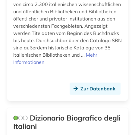
von circa 2.300 italienischen wissenschaftlichen
pädagogik (1)
und öffentlichen Bibliotheken und Bibliotheken
quelle (5)
öffentlicher und privater Institutionen aus den
verschiedensten Fachgebieten. Angezeigt
recht (2)
werden Titeldaten vom Beginn des Buchdrucks
bis heute. Durchsuchbar über den Catalogo SBN
reformation (1)
sind außerdem historische Kataloge von 35
reisebericht (1)
italienischen Bibliotheken und ...
Mehr
Informationen
renaissance (3)
rezension (1)
Zur Datenbank
rom (2)
römerzeit (1)
Dizionario Biografico degli
san marino (1)
Italiani
satirezeitschrift (1)