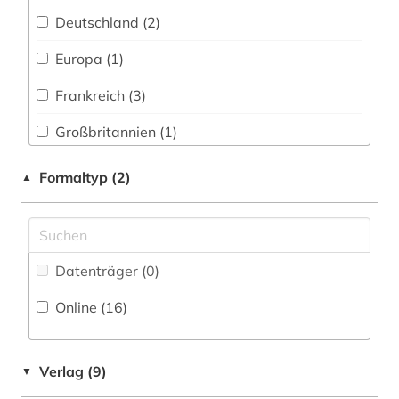
geschichte 1930 - (1)
Deutschland (2)
geschichte 1943-1945 (1)
Europa (1)
geschichte <1800-1900> (1)
Frankreich (3)
großbritannien (1)
Großbritannien (1)
hagiographie (1)
Italien (57)
Formaltyp (2)
▲
handschrift (1)
Niederlande (1)
holzschnitt (1)
Oesterreich (2)
humanismus (1)
Datenträger (0
)
Polen (1)
inschrift (1)
Online (16
)
Roemisches Reich (1)
italianistik (10)
San Marino (1)
italien (72)
Verlag (9)
▼
Schweiz (1)