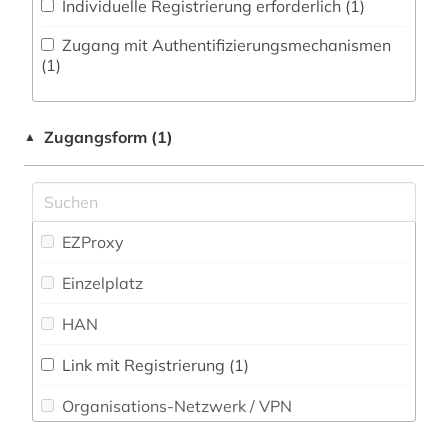
Individuelle Registrierung erforderlich (1)
Natur- und Umweltschutz (0)
epigraphik (1)
Zugang mit Authentifizierungsmechanismen
Pädagogik (1)
(1)
eritrea (1)
Philosophie (0)
fachdidaktik (2)
Zugangsform (1)
▲
Physik (0)
familie (2)
Politologie (1)
film (1)
Psychologie (0)
EZProxy
finanzstatistik (1)
Rechtswissenschaft (3)
Einzelplatz
firma (1)
Romanistik (21)
HAN
firmeninformation (1)
Slavistik (1)
frankreich (2)
Link mit Registrierung (1)
Soziologie (2)
Organisations-Netzwerk / VPN
futurismus (1)
Sport (0)
Shibboleth
fürstenhaus (1)