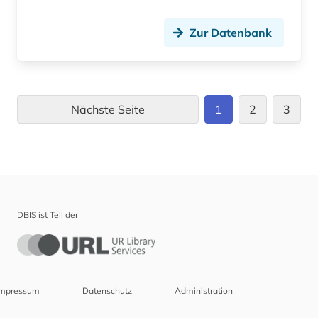
Zur Datenbank
Nächste Seite
1
2
3
DBIS ist Teil der
Impressum
Datenschutz
Administration