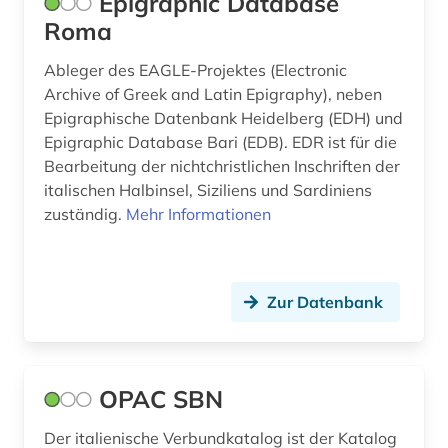
Epigraphic Database
monetäre statistik (1)
Roma
moskau (1)
Ableger des EAGLE-Projektes (Electronic
Archive of Greek and Latin Epigraphy), neben
musik (2)
Epigraphische Datenbank Heidelberg (EDH) und
nationalbibliografie (4)
Epigraphic Database Bari (EDB). EDR ist für die
Bearbeitung der nichtchristlichen In­schriften der
niederlande (1)
italischen Halbinsel, Siziliens und Sardiniens
zuständig.
Mehr Informationen
online-publikation (1)
oper (1)
partitur (1)
Zur Datenbank
photographie (2)
polen (1)
OPAC SBN
protestantismus (1)
Der italienische Verbundkatalog ist der Katalog