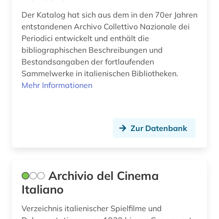
verbundkatalog (2)
Der Katalog hat sich aus dem in den 70er Jahren
entstandenen Archivo Collettivo Nazionale dei
verlag (1)
Periodici entwickelt und enthält die
bibliographischen Beschreibungen und
verzeichnis (4)
Bestandsangaben der fortlaufenden
vokalmusik (1)
Sammelwerke in italienischen Bibliotheken.
Mehr Informationen
wirtschaft (1)
wissenschaftliche zeitschrift (1)
Zur Datenbank
wörterbuch (1)
zahlungsbilanzstatistik (1)
zeichnung (1)
Archivio del Cinema
Italiano
zeitschrift (1)
Verzeichnis italienischer Spielfilme und
zeitung (9)