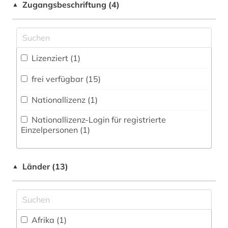
Zugangsbeschriftung (4)
▲
Technik (0)
Zugriff vor Ort
geisteswissenschaften (1)
Theologie und Religionswissenschaften (4)
geschichte (4)
Werkstoffwissenschaften und
Lizenziert (1)
Fertigungstechnik (0)
geschichte &lt;1493-1878&gt; (1)
frei verfügbar (15)
geschichte 1300-1500 (1)
Wirtschaftswissenschaften (4)
Nationallizenz (1)
Wissenschaftskunde, Forschung, Hochschul-,
geschichte 1300-1600 (1)
Museumswesen (0)
Nationallizenz-Login für registrierte
geschichte 1350-1800 (1)
Einzelpersonen (1)
geschichte 1420-1600 (1)
Länder (13)
geschichte 1490-1960 (1)
▲
geschichte 1600-1800 (1)
geschichte 1900- (1)
Afrika (1)