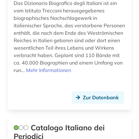
Das Dizionario Biografico degli Italiani ist ein
schriftstellerin (1)
vom Istituto Treccani herausgegebenes
biographisches Nachschlagewerk in
somalia (1)
italienischer Sprache, das verstorbene Personen
sozialwissenschaften (1)
enthält, die nach dem Ende des Weströmischen
Reiches in Italien geboren sind oder dort einen
sprachatlas (1)
wesentlichen Teil ihres Lebens und Wirkens
verbracht haben. Geplant sind 110 Bände mit
sprachgeografie (1)
ca. 40.000 Biographien und einem Umfang von
sprachpraxis (2)
run...
Mehr Informationen
sprachwissenschaft (4)
statistik (1)
Zur Datenbank
tafelmalerei (1)
unternehmen (1)
Catalogo Italiano dei
usa (1)
Periodici