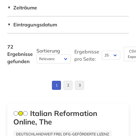
italienisch (1)
Zeiträume
▼
USA (1)
italienische dialekte (1)
Eintragungsdatum
▼
jahrbuch (1)
kalabresisch (1)
72
Sortierung
karikatur (1)
Ergebnisse
CSV
Ergebnisse
Expo
pro Seite:
gefunden
karl viktor von (1)
katalog (3)
1
2
3
kino (1)
kolonialismus (1)
Italian Reformation
korpus (1)
Online, The
kultur (3)
DEUTSCHLANDWEIT FREI, DFG-GEFÖRDERTE LIZENZ