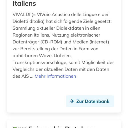
Italiens
libyen (1)
VIVALDI (= VIVaio Acustico delle Lingue e dei
literarische zeitschrift (1)
Dialetti dItalia) hat sich folgende Ziele gesetzt:
literatur (1)
Sammlung aktueller Dialektdaten in allen
Regionen Italiens, Nutzung elektronischer
literaturgeschichte (1)
Datenträger (CD-ROM) und Medien (Internet)
zur Bereitstellung der Daten in Form von
literaturwissenschaft (7)
abhörbaren Wave-Dateien,
mailand (1)
Transkriptionsvorschläge, somit Möglichkeit des
Vergleichs der aktuellen Daten mit den Daten
malerei (1)
des AIS ...
Mehr Informationen
massimo (1)
medienwissenschaft (6)
Zur Datenbank
minderheitensprachen (1)
mitteleuropa (1)