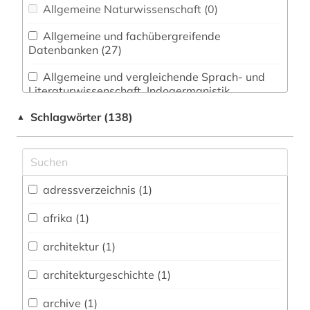
Allgemeine Naturwissenschaft (0)
Allgemeine und fachübergreifende
Datenbanken (27)
Allgemeine und vergleichende Sprach- und
Literaturwissenschaft. Indogermanistik.
Außereuropäische Sprachen und Literaturen (3)
Schlagwörter (138)
▲
Anglistik. Amerikanistik (0)
Archäologie (2)
Architektur, Bauingenieur- und
adressverzeichnis (1)
Vermessungswesen (3)
afrika (1)
Biologie, Biotechnologie (0)
architektur (1)
Buch- und Bibliothekswesen,
Informationswissenschaft (1)
architekturgeschichte (1)
Chemie und Pharmazie (0)
archive (1)