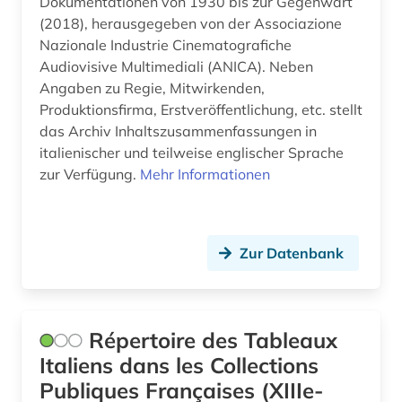
Dokumentationen von 1930 bis zur Gegenwart
(2018), herausgegeben von der Associazione
ästhetik (1)
Nazionale Industrie Cinematografiche
österreich (2)
Audiovisive Multimediali (ANICA). Neben
Angaben zu Regie, Mitwirkenden,
Produktionsfirma, Erstveröffentlichung, etc. stellt
das Archiv Inhaltszusammenfassungen in
italienischer und teilweise englischer Sprache
zur Verfügung.
Mehr Informationen
Zur Datenbank
Répertoire des Tableaux
Italiens dans les Collections
Publiques Françaises (XIIIe-