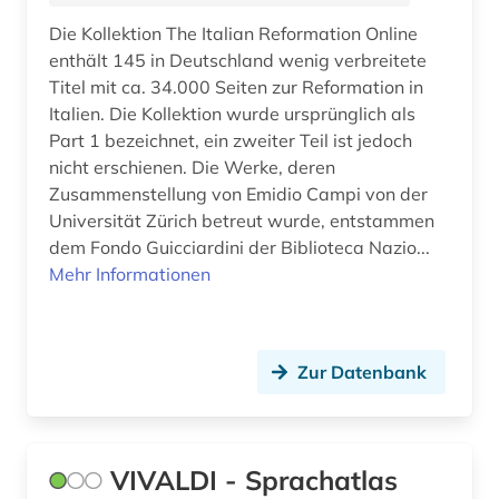
kulturgeschichte (1)
Die Kollektion The Italian Reformation Online
kulturwissenschaften (6)
enthält 145 in Deutschland wenig verbreitete
Titel mit ca. 34.000 Seiten zur Reformation in
kunst (3)
Italien. Die Kollektion wurde ursprünglich als
Part 1 bezeichnet, ein zweiter Teil ist jedoch
kunstauktion (1)
nicht erschienen. Die Werke, deren
kunstgeschichte (3)
Zusammenstellung von Emidio Campi von der
Universität Zürich betreut wurde, entstammen
kunsthandel (1)
dem Fondo Guicciardini der Biblioteca Nazio...
Mehr Informationen
kunstzeitschrift (1)
kupferstichkabinett (1)
Zur Datenbank
künstler (1)
landeskunde (5)
latein (1)
VIVALDI - Sprachatlas