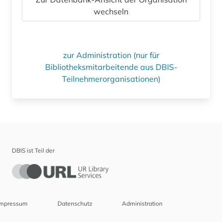
wechseln
zur Administration (nur für
Bibliotheksmitarbeitende aus DBIS-
Teilnehmerorganisationen)
DBIS ist Teil der
Impressum
Datenschutz
Administration