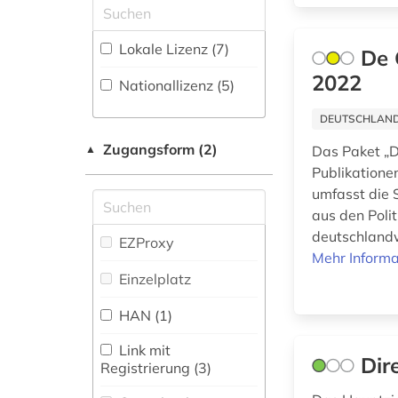
1819&gt; (1)
Geschichte (12)
hispanistik (1)
Lokale Lizenz (7)
De 
iberoromanistik (1)
Gesundheitswissenschaften
2022
Nationallizenz (5)
(1)
impact faktoren (1)
DEUTSCHLANDW
Hertziana
Datenbanken (3)
Zugangsform (2)
informatik (1)
▲
Das Paket „D
Publikationen
Informatik (8)
umfasst die 
informationswissenschaft
aus den Poli
Klassische
(1)
Philologie.
deutschlandw
EZProxy
Byzantinistik.
isaac (1)
Mehr Informa
Mittellateinische und
Einzelplatz
Neugriechische
künstlerdatenbank
Philologie. Neulatein (2)
(1)
HAN (1)
Kunstgeschichte (3)
lexikon (1)
Link mit
Dir
Registrierung (3)
Maschinenbau (3)
linguistik (1)