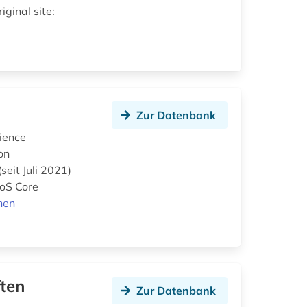
ginal site:
Zur Datenbank
cience
on
seit Juli 2021)
WoS Core
nen
ften
Zur Datenbank