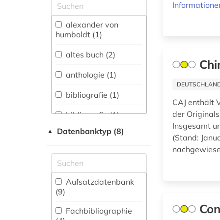
Allgemeine und
Informatione
vergleichende Sprach-
und
alexander von
Literaturwissenschaft.
humboldt (1)
Indogermanistik.
Außereuropäische
altes buch (2)
Chi
Sprachen und
Literaturen (6)
anthologie (1)
DEUTSCHLANDW
Anglistik.
bibliografie (1)
Amerikanistik (5)
CAJ enthält V
der Original
bibliografin (1)
Archäologie (1)
Insgesamt um
Datenbanktyp (8)
▲
bibliothekswesen (1)
(Stand: Janua
Architektur,
nachgewiesen
Bauingenieur- und
brief (1)
Vermessungswesen (7)
chemie (2)
Biologie,
Aufsatzdatenbank
Biotechnologie (11)
(9
)
china (1)
Con
Buch- und
Fachbibliographie
edition (1)
Bibliothekswesen,