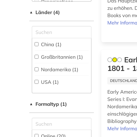
Das Hauptzie
Organisations-
Mathematik (8)
literatur (1)
Netzwerk / VPN
zu erhöhen. 
Länder (4)
▲
Books von me
Medien- und
Shibboleth
Mehr Informa
Kommunikationswissenschaften,
literaturwissenschaft
Kommunikationsdesign (3)
(1)
Zugriff vor Ort
medienwissenschaft
Medizin (12)
China (1)
(1)
Musikwissenschaft
Großbritannien (1)
Ear
(3)
medizin (4)
1801 - 
Nordamerika (1)
Natur- und
naturwissenschaft
Umweltschutz (2)
und technik
DEUTSCHLANDW
USA (1)
&lt;unterrichtsfach&gt;
(1)
Pädagogik (5)
Early Americ
Series I: Eva
naturwissenschaften
Formaltyp (1)
Philosophie (9)
▲
Nordamerika 
(6)
einschlägige
Physik (9)
Bibliography
newton (1)
Mehr Informa
Politologie (7)
nordamerika (1)
Online (20
)