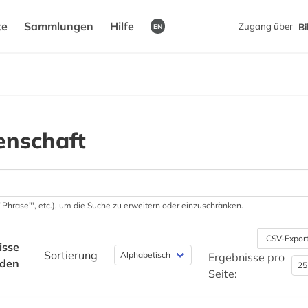
te
Sammlungen
Hilfe
Zugang über
Bi
EN
enschaft
 '"Phrase"', etc.), um die Suche zu erweitern oder einzuschränken.
CSV-Expor
isse
Sortierung
Ergebnisse pro
nden
Seite: