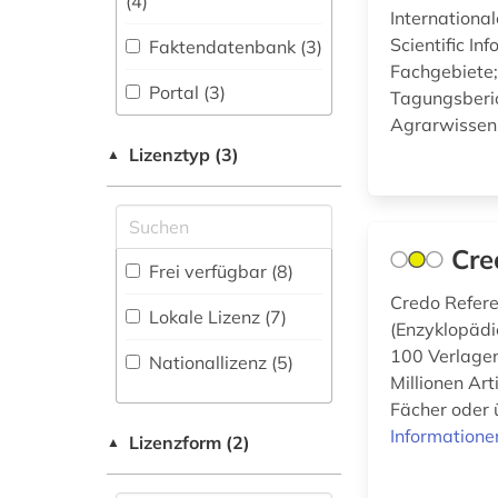
(4
)
Informationswissenschaft
International
elektronisches buch
(2)
Scientific In
Faktendatenbank (3
)
(4)
Fachgebiete;
Chemie und
Portal (3
)
Tagungsberic
england (1)
Pharmazie (10)
Agrarwissens
Sammlung Nicht-
englisch (1)
Elektrotechnik,
Lizenztyp (3)
▲
Textueller-Materialien
Elektronik,
(1
)
evaluation (1)
Nachrichtentechnik (6)
Volltextdatenbank
forschungsdaten (1)
Energietechnik (5)
(12
)
Cre
Frei verfügbar (8)
forschungsreise (1)
Ethnologie (5)
Wörterbuch,
Credo Refere
Enzyklopädie,
Lokale Lizenz (7)
(Enzyklopädi
Geographie (7)
Nachschlagwerk (2
)
geisteswissenschaften
100 Verlagen
Nationallizenz (5)
(3)
Geowissenschaften
Zeitungs-,
Millionen Art
(7)
Zeitschriftenbibliographie
Fächer oder 
geschichte &lt;1731-
(2
)
Informatione
1869&gt; (1)
Germanistik.
Lizenzform (2)
▲
Niederlandistik.
geschichte &lt;1801-
Skandinavistik (5)