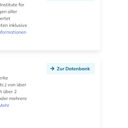
nstitute for
gen aller
ertet
ten inklusive
nformationen
Zur Datenbank
erke
tc.) von über
t über 2
n oder mehrere
Mehr