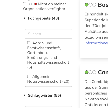
Bas
Nicht an meiner
Organisation verfügbar
Es handelt s
Fachgebiete (43)
▲
Superior de I
den 70er Jah
Aufsätze aus
Sozialwissen
Agrar- und
Informatione
Forstwissenschaft,
Gartenbau,
Ernährungs- und
Haushaltswissenschaft
(6)
Cam
Allgemeine
Naturwissenschaft (20)
Die Cambridg
aus der Samm
Allgemeine und
persönliches
Schlagwörter (55)
fachübergreifende
▲
Newton sowie
Datenbanken (15)
Opticks or a t