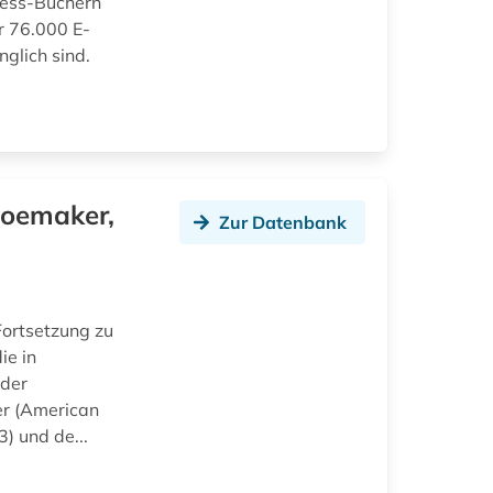
cess-Büchern
r 76.000 E-
glich sind.
hoemaker,
Zur Datenbank
Fortsetzung zu
ie in
 der
er (American
) und de...