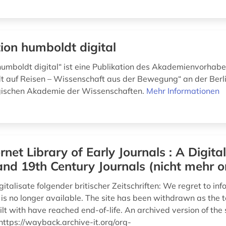
tion humboldt digital
 humboldt digital“ ist eine Publikation des Akademienvorhab
 auf Reisen – Wissenschaft aus der Bewegung“ an der Berl
ischen Akademie der Wissenschaften.
Mehr Informationen
ernet Library of Early Journals : A Digita
and 19th Century Journals (nicht mehr o
igitalisate folgender britischer Zeitschriften: We regret to in
 is no longer available. The site has been withdrawn as the 
uilt with have reached end-of-life. An archived version of the s
https://wayback.archive-it.org/org-