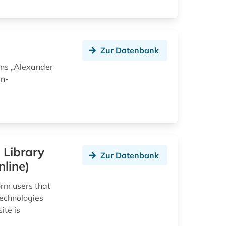
Zur Datenbank
ens „Alexander
in-
l Library
Zur Datenbank
nline)
form users that
technologies
ite is