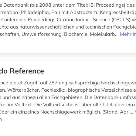
e Datenbank (bis 2008 unter dem Titel: ISI Proceedings) des I
formation (Philadelphia, Pa.) mit Abstracts zu Kongressbeiträ
 Conference Proceedings Citation Index - Science (CPCI-S) w
hte aus naturwissenschaftlichen und technischen Fachgebie
chaften, Umweltforschung, Biochemie, Molekularb...
Mehr I
do Reference
nce bietet Zugriff auf 787 englischsprachige Nachschlagew
en, Wörterbücher, Fachlexika, biographische Verzeichnisse e
 und aus nahezu allen Fachgebieten. Die Datenbank umfass
ikel im Volltext. Die Volltextsuche ist über alle Titel, über ei
über ein einzelnes Nachschlagewerk möglich. (Stand: Apri...
n