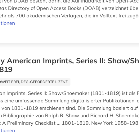
l von DOAB besteht darin, die Auffindbarkeit von Open-Ac
Das Directory of Open Access Books (DOAB) verzeichnet übe
hr als 700 akademischen Verlagen, die im Volltext frei zugän
tionen
ly American Imprints, Series II: Shaw/S
1819
EIT FREI, DFG-GEFÖRDERTE LIZENZ
an Imprints, Series II: Shaw/Shoemaker (1801-1819) ist als 
ns eine umfassende Sammlung digitalisierter Publikationen, d
von 1801-1819 erschienen sind. Die Sammlung basiert auf
n Bibliographie von Ralph R. Shaw und Richard H. Shoemak
: A Preliminary Checklist ... 1801-1819, New York 1958-1983
tionen