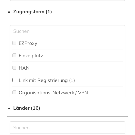
geschichte 1914-1974 (1)
Philosophie (7)
Zugangsform (1)
▲
holzschnitt (1)
Physik (3)
irak (1)
Politologie (7)
japan (1)
Psychologie (8)
EZProxy
japanologie (1)
Rechtswissenschaft (3)
Einzelplatz
karikatur (1)
Romanistik (7)
HAN
kolonialismus (1)
Slavistik (3)
Link mit Registrierung (1)
kulturwissenschaften (1)
Soziologie (9)
Organisations-Netzwerk / VPN
kunstwissenschaft (1)
Sport (2)
Shibboleth
Länder (16)
▲
mittelamerika (1)
Technik (4)
Zugriff vor Ort
museum (1)
Theologie und Religionswissenschaften (5)