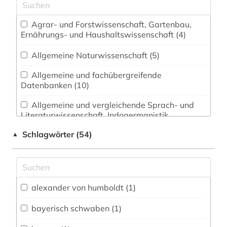
Agrar- und Forstwissenschaft, Gartenbau,
Ernährungs- und Haushaltswissenschaft (4)
Allgemeine Naturwissenschaft (5)
Allgemeine und fachübergreifende
Datenbanken (10)
Allgemeine und vergleichende Sprach- und
Literaturwissenschaft. Indogermanistik.
Außereuropäische Sprachen und Literaturen (6)
Schlagwörter (54)
▲
Anglistik. Amerikanistik (5)
Archäologie (7)
Architektur, Bauingenieur- und
alexander von humboldt (1)
Vermessungswesen (4)
bayerisch schwaben (1)
Biologie, Biotechnologie (4)