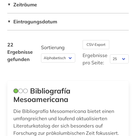
Zeiträume
tagebuch (1)
▼
Nordrhein-Westfalen (1)
tradition (1)
Rheinland-Pfalz (1)
Eintragungsdatum
▼
ukiyo-e (1)
Sachsen (1)
wissenschaft (1)
Sachsen-Anhalt (1)
22
CSV-Export
Sortierung
Ergebnisse
wissenschaftliche literatur (1)
Thueringen (1)
Ergebnisse
gefunden
pro Seite:
wissenschaftliche zeitschrift (1)
wörterbuch (1)
Bibliografía
zeitschriftenaufsatz (1)
Mesoamericana
Die Bibliografía Mesoamericana bietet einen
umfangreichen und laufend aktualisierten
Literaturkatalog der sich besonders auf
Forschung zur präkolumbischen Zeit fokussiert.