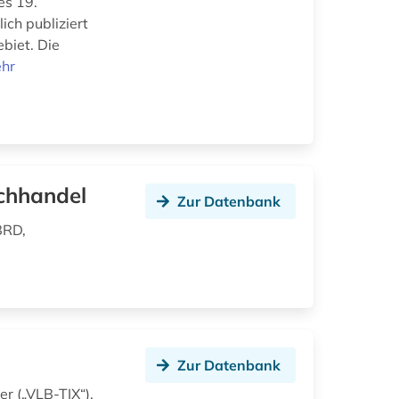
es 19.
ich publiziert
biet. Die
hr
chhandel
Zur Datenbank
BRD,
Zur Datenbank
r („VLB-TIX“).