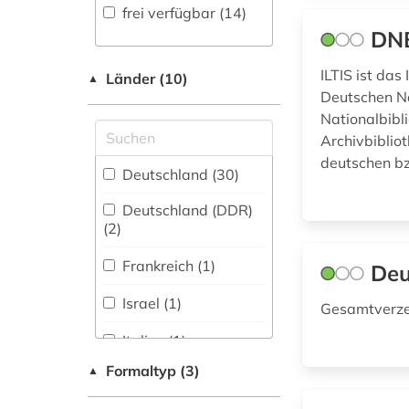
frei verfügbar (14)
jahrbuch (1)
Physik (0)
DNB
juden (1)
Politologie (1)
ILTIS ist das
Länder (10)
▲
Deutschen Na
jurist (2)
Psychologie (0)
Nationalbibli
Rechtswissenschaft
katalog (4)
Archivbiblio
(2)
deutschen bz
kriminalliteratur (1)
Deutschland (30)
Romanistik (0)
kultur (1)
Deutschland (DDR)
(2)
Slavistik (0)
kunst (1)
Soziologie (1)
Frankreich (1)
Deu
künstler (1)
Sport (0)
Israel (1)
Gesamtverze
lehnemann (1)
Technik (0)
Italien (1)
lehrer (1)
Formaltyp (3)
▲
Theologie und
Luxemburg (1)
Religionswissenschaften
lesbenbewegung (1)