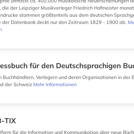
aphie umfasst ca. 400.000 musikalische Neuerscheinungen d
 die der Leipziger Musikverleger Friedrich Hofmeister monatl
endrucke stammen größtenteils aus dem deutschen Sprachge
e der Datenbank deckt nur den Zeitraum 1829 - 1900 ab.
Me
n
essbuch für den Deutschsprachigen Bu
 Buchhändlern, Verlegern und deren Organisationen in der 
nd der Schweiz
Mehr Informationen
-TIX
ttform für die Information und Kommunikation über neue Büche