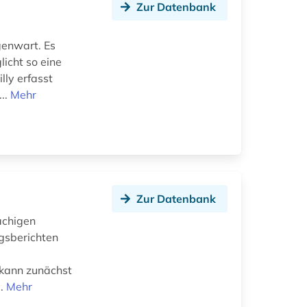
Zur Datenbank
genwart. Es
icht so eine
lly erfasst
...
Mehr
Zur Datenbank
rachigen
gsberichten
k kann zunächst
..
Mehr