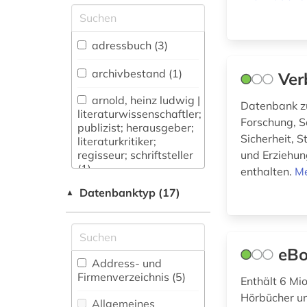
Allgemeine und
vergleichende Sprach-
und
adressbuch (3)
Literaturwissenschaft.
Indogermanistik.
archivbestand (1)
Ver
Außereuropäische
Sprachen und
arnold, heinz ludwig |
Datenbank z
Literaturen (8)
literaturwissenschaftler;
Forschung, S
publizist; herausgeber;
Anglistik.
Sicherheit, 
literaturkritiker;
Amerikanistik (0)
regisseur; schriftsteller
und Erziehun
(1)
enthalten.
Me
Archäologie (0)
Datenbanktyp (17)
▲
autor (3)
Architektur,
Bauingenieur- und
bestand (1)
Vermessungswesen (0)
eBo
bibliografie (5)
Biologie,
Address- und
Biotechnologie (0)
Firmenverzeichnis (5
)
bibliografie 1896-
Enthält 6 Mi
1944 (1)
Hörbücher un
Buch- und
Allgemeines