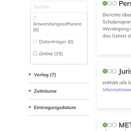
(1)
Per
Oesterreich (10)
lexikon (1)
Polen (1)
Berichte übe
Werkstoffwissenschaften
lieferbares buch (2)
Schulprogram
Anwendungssoftware
und Fertigungstechnik (0)
Schweiz (10)
Werdegang un
(0
)
literatur (9)
das Gebiet 
Tschechische
Wirtschaftswissenschaften
Datenträger (0
)
Republik (1)
literaturgeschichte
(0)
(1)
Online (15
)
Wissenschaftskunde,
literaturwissenschaft
Jur
Forschung, Hochschul-,
(1)
Verlag (7)
▼
Museumswesen (0)
enthält alle
loseblattausgabe (1)
Informatione
Zeiträume
▼
musik (1)
Eintragungsdatum
▼
musikdruck (1)
nationalbibliografie
MET
(4)