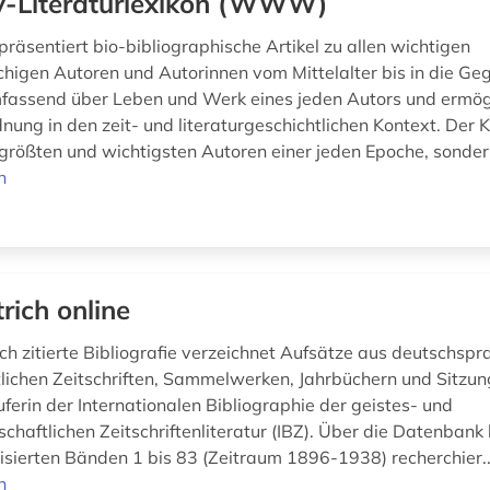
ly-Literaturlexikon (WWW)
räsentiert bio-bibliographische Artikel zu allen wichtigen
higen Autoren und Autorinnen vom Mittelalter bis in die Ge
mfassend über Leben und Werk eines jeden Autors und ermögl
dnung in den zeit- und literaturgeschichtlichen Kontext. Der Ki
e größten und wichtigsten Autoren einer jeden Epoche, sonder
n
trich online
ich zitierte Bibliografie verzeichnet Aufsätze aus deutschsp
lichen Zeitschriften, Sammelwerken, Jahrbüchern und Sitzun
uferin der Internationalen Bibliographie der geistes- und
schaftlichen Zeitschriftenliteratur (IBZ). Über die Datenban
alisierten Bänden 1 bis 83 (Zeitraum 1896-1938) recherchier.
n