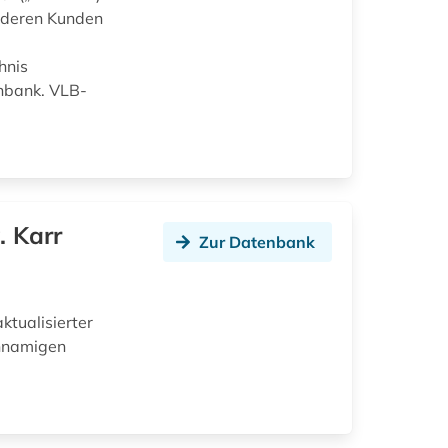
d deren Kunden
hnis
enbank. VLB-
. Karr
Zur Datenbank
ktualisierter
chnamigen