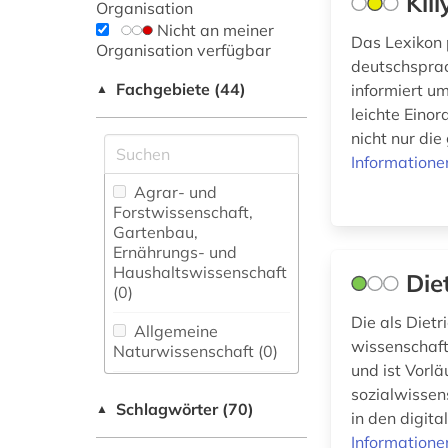
Kil
Organisation
Nicht an meiner
Das Lexikon p
Organisation verfügbar
deutschsprac
Fachgebiete (44)
informiert u
▲
leichte Einor
nicht nur di
Informatione
Agrar- und
Forstwissenschaft,
Gartenbau,
Ernährungs- und
Haushaltswissenschaft
Die
(0)
Die als Dietr
Allgemeine
wissenschaft
Naturwissenschaft (0)
und ist Vorlä
Allgemeine und
sozialwissen
Schlagwörter (70)
fachübergreifende
▲
in den digit
Datenbanken (34)
Informatione