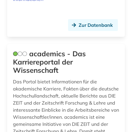
biblioteca nacional de españa (1)
bibliothek (26)
Zur Datenbank
bibliothek der hansestadt lübeck (1)
bibliotheksbenutzung (1)
academics - Das
bibliotheksbestand (1)
Karriereportal der
Wissenschaft
bibliothekskatalog (1)
bibliothekskataloge (1)
Das Portal bietet Informationen für die
akademische Karriere, Fakten über die deutsche
bibliotheksmaterial (1)
Hochschullandschaft, aktuelle Berichte aus DIE
ZEIT und der Zeitschrift Forschung & Lehre und
bibliotheksservice-zentrum baden-
interessante Einblicke in die Arbeitsbereiche von
württemberg (1)
Wissenschaftler/innen. academics ist eine
bibliothekswissenschaft (1)
gemeinsame Initiative von DIE ZEIT und der
Zeitschrift Forschung & Lehre. Damit steht