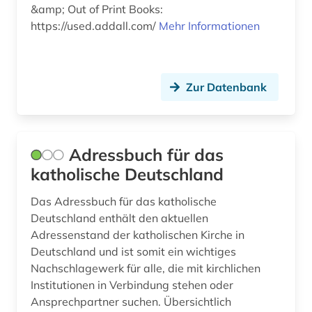
&amp; Out of Print Books:
blog (2)
https://used.addall.com/
Mehr Informationen
blogportal (1)
bodensee-gebiet (1)
Zur Datenbank
bohuslän (1)
bonaparte (familie) (1)
Adressbuch für das
bosnien-herzegowina (4)
katholische Deutschland
botanik (1)
Das Adressbuch für das katholische
branchenberichte (1)
Deutschland enthält den aktuellen
Adressenstand der katholischen Kirche in
branchenbuch (1)
Deutschland und ist somit ein wichtiges
Nachschlagewerk für alle, die mit kirchlichen
brandenburg (5)
Institutionen in Verbindung stehen oder
brandt (1)
Ansprechpartner suchen. Übersichtlich