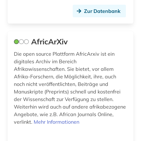
datensammlung (9)
Zur Datenbank
datensatz (1)
ddr (1)
AfricArXiv
debatte (1)
Die open source Plattform AfricArxiv ist ein
digitales Archiv im Bereich
defa (1)
Afrikawissenschaften. Sie bietet, vor allem
delmenhorst (1)
Afrika-Forschern, die Möglichkeit, ihre, auch
noch nicht veröffentlichten, Beiträge und
demographie (4)
Manuskripte (Preprints) schnell und kostenfrei
der Wissenschaft zur Verfügung zu stellen.
demokratische bildung (1)
Weiterhin wird auch auf andere afrikabezogene
den haag (1)
Angebote, wie z.B. African Journals Online,
verlinkt.
Mehr Informationen
denkmal (1)
denkmalschutz (1)