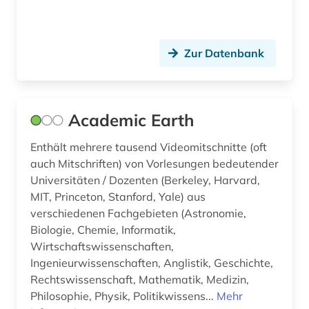
beschäftigung (1)
bestand (2)
Zur Datenbank
bestandserhalt (1)
bestandserhaltung (1)
Academic Earth
bestandsverzeichnis (2)
Enthält mehrere tausend Videomitschnitte (oft
bestatter (1)
auch Mitschriften) von Vorlesungen bedeutender
Universitäten / Dozenten (Berkeley, Harvard,
betrieb (1)
MIT, Princeton, Stanford, Yale) aus
verschiedenen Fachgebieten (Astronomie,
betriebsdaten (1)
Biologie, Chemie, Informatik,
betriebssystem (1)
Wirtschaftswissenschaften,
Ingenieurwissenschaften, Anglistik, Geschichte,
bevölkerung (1)
Rechtswissenschaft, Mathematik, Medizin,
Philosophie, Physik, Politikwissens...
Mehr
bevölkerungsentwicklung (1)