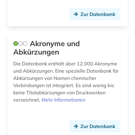
deutscher sprachraum (1)
Zur Datenbank
deutsches reich. reichsregierung (1)
deutsches sprachgebiet (8)
Akronyme und
deutsches wörterbuch (grimm) (1)
Abkürzungen
deutschland (57)
Die Datenbank enthält über 12.000 Akronyme
und Abkürzungen. Eine spezielle Datenbank für
deutschland (1)
Abkürzungen von Namen chemischer
Verbindungen ist integriert. Es sind wenig bis
deutschland (ddr) (4)
keine Titelabkürzungen von Druckwerken
deutschsprachige gemeinschaft belgien (1)
verzeichnet.
Mehr Informationen
dialektologie (1)
die @linke (1)
Zur Datenbank