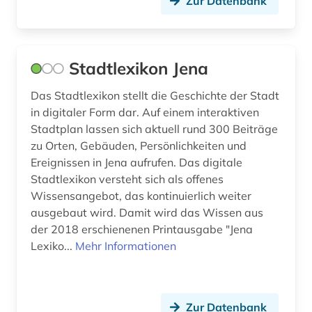
arbeit (4)
Zur Datenbank
Hessen (11)
arbeitslosigkeit (2)
Irland (7)
arbeitsmarkt (2)
Island (2)
Stadtlexikon Jena
arbeitsmarktforschung (1)
Israel (8)
Das Stadtlexikon stellt die Geschichte der Stadt
in digitaler Form dar. Auf einem interaktiven
arbeitsmarktpolitik (1)
Italien (18)
Stadtplan lassen sich aktuell rund 300 Beiträge
architektur (1)
Japan (4)
zu Orten, Gebäuden, Persönlichkeiten und
Ereignissen in Jena aufrufen. Das digitale
archiv (29)
Jugoslawien (4)
Stadtlexikon versteht sich als offenes
Wissensangebot, das kontinuierlich weiter
archivalien (3)
Kanada (10)
ausgebaut wird. Damit wird das Wissen aus
archivierung (1)
der 2018 erschienenen Printausgabe "Jena
Korea (2)
Lexiko...
Mehr Informationen
archivkunde (1)
Kroatien (16)
archivwesen (1)
Lettland (7)
Zur Datenbank