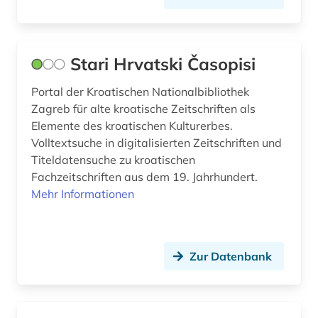
archäologie (2)
Liechtenstein (4)
argentinien (1)
Litauen (7)
Stari Hrvatski Časopisi
arktis (1)
Luxemburg (4)
armenien (west) (1)
Makedonien (3)
Portal der Kroatischen Nationalbibliothek
Zagreb für alte kroatische Zeitschriften als
artikelsuche (2)
Mecklenburg-Vorpommern (12)
Elemente des kroatischen Kulturerbes.
Volltextsuche in digitalisierten Zeitschriften und
asch (1)
Mittelamerika (6)
Titeldatensuche zu kroatischen
Fachzeitschriften aus dem 19. Jahrhundert.
asien (2)
Moldawien (3)
Mehr Informationen
asienkunde (1)
Montenegro (4)
astronomie (1)
Niederlande (18)
Zur Datenbank
atlas (1)
Niedersachsen (15)
auckland (1)
Nordamerika (10)