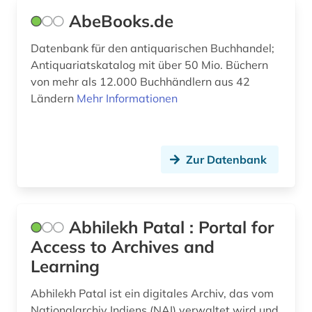
ausschreibung (1)
Roemisches Reich (2)
AbeBooks.de
aussprache (1)
Rumänien (9)
Datenbank für den antiquarischen Buchhandel;
ausstellung (2)
Antiquariatskatalog mit über 50 Mio. Büchern
Russland, Sowjetunion (19)
von mehr als 12.000 Buchhändlern aus 42
australien (4)
Saarland (5)
Ländern
Mehr Informationen
auswanderung (2)
Sachsen (14)
autograph (2)
Sachsen-Anhalt (6)
Zur Datenbank
autographen (1)
Schleswig-Holstein (6)
autographensammlung (1)
Schweden (17)
Abhilekh Patal : Portal for
autor (2)
Schweiz (31)
Access to Archives and
Learning
außerschulische bildung (1)
Serbien (12)
av-medien (1)
Abhilekh Patal ist ein digitales Archiv, das vom
Skandinavien (4)
Nationalarchiv Indiens (NAI) verwaltet wird und