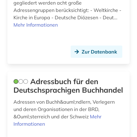
gegliedert werden acht große
brasilien (3)
Adressengruppen berücksichtigt: - Weltkirche -
Kirche in Europa - Deutsche Diözesen - Deut...
braunschweig (1)
Mehr Informationen
bremen (4)
bretagne (1)
Zur Datenbank
brief (1)
briefe (1)
Adressbuch für den
briefsammlung (4)
Deutschsprachigen Buchhandel
briefwechsel (2)
Adressen von Buchh&auml;ndlern, Verlegern
british library (1)
und deren Organisationen in der BRD,
&Ouml;sterreich und der Schweiz
Mehr
browser (1)
Informationen
brüssel (1)