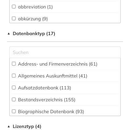
Informationswissenschaft (65)
abbreviation (1)
Chemie und Pharmazie (10)
abkürzung (9)
Elektrotechnik, Elektronik, Nachrichtentechnik
abkürzungen (1)
Datenbanktyp (17)
▲
(11)
abschlussarbeit (2)
Energietechnik (14)
abstract (1)
Ethnologie (27)
Address- und Firmenverzeichnis (61
)
adel (1)
Geographie (46)
Allgemeines Auskunftmittel (41
)
adressbuch (14)
Geowissenschaften (17)
Aufsatzdatenbank (113
)
adresse (1)
Germanistik. Niederlandistik. Skandinavistik
(57)
Bestandsverzeichnis (155
)
adressverzeichnis (4)
Geschichte (256)
Biographische Datenbank (93
)
adreßbuch (1)
Informatik (15)
Buchhandelsverzeichnis (31
)
affekt (1)
Lizenztyp (4)
▲