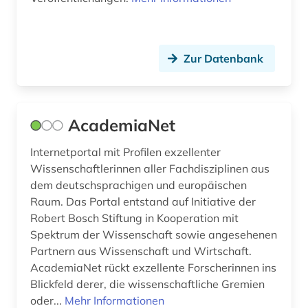
berichterstattung (1)
berlin (11)
Zur Datenbank
berliner zeitung (1)
bern (2)
AcademiaNet
beruf (1)
Internetportal mit Profilen exzellenter
berufliche bildung (1)
Wissenschaftlerinnen aller Fachdisziplinen aus
berufliche fortbildung (1)
dem deutschsprachigen und europäischen
Raum. Das Portal entstand auf Initiative der
berufsforschung (1)
Robert Bosch Stiftung in Kooperation mit
Spektrum der Wissenschaft sowie angesehenen
berufung professur (2)
Partnern aus Wissenschaft und Wirtschaft.
AcademiaNet rückt exzellente Forscherinnen ins
berühmte persönlichkeit (2)
Blickfeld derer, die wissenschaftliche Gremien
beschaffung (2)
oder...
Mehr Informationen