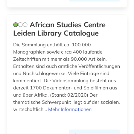
chile (1)
china (8)
African Studies Centre
Leiden Library Catalogue
chinesisch (11)
Die Sammlung enthält ca. 100.000
christian gottlob (1)
Monographien sowie circa 400 laufende
chronologie (1)
Zeitschriften mit mehr als 90.000 Artikeln.
Enthalten sind auch amtliche Veröffentlichungen
collijn, isak | bibliothekar (1)
und Nachschlagewerke. Viele Einträge sind
kommentiert. Die Videosammlung besteht aus
comic (1)
derzeit 1700 Dokumentar- und Spielfilmen aus
community currency (1)
und über Afrika. (Stand: 02/2020) Der
thematische Schwerpunkt liegt auf der sozialen,
copyright-vermerk (1)
wirtschaftlich...
Mehr Informationen
corona (2)
coronarchiv (1)