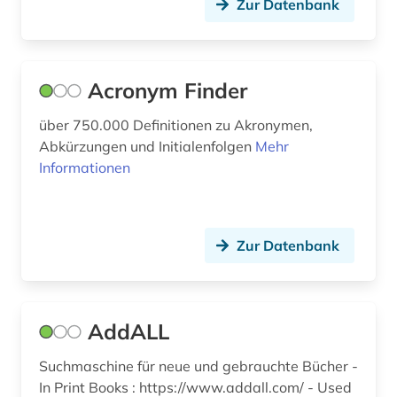
Zur Datenbank
bildungsangebot (1)
bildungstheorie (1)
bildwissenschaft (2)
Acronym Finder
biografie (38)
über 750.000 Definitionen zu Akronymen,
Abkürzungen und Initialenfolgen
Mehr
biografie anfänge-1970 (1)
Informationen
biographie (29)
biographie 1750-1850 (1)
Zur Datenbank
biographie 1815-1950 (1)
biographistik (1)
AddALL
biologie (3)
Suchmaschine für neue und gebrauchte Bücher -
biowissenschaften (2)
In Print Books : https://www.addall.com/ - Used