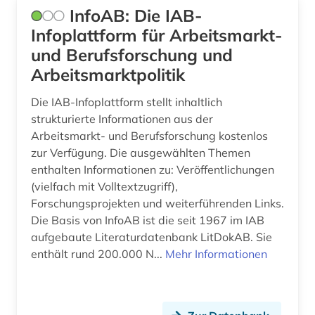
InfoAB: Die IAB-
antike (3)
Deutschland (DDR) (10)
Infoplattform für Arbeitsmarkt-
und Berufsforschung und
antiquariat (12)
Estland (13)
Arbeitsmarktpolitik
anwaltspraxis (1)
Europa (36)
Die IAB-Infoplattform stellt inhaltlich
anzeiger (1)
Finnland (15)
strukturierte Informationen aus der
Arbeitsmarkt- und Berufsforschung kostenlos
aphorismus (1)
Frankreich (29)
zur Verfügung. Die ausgewählten Themen
enthalten Informationen zu: Veröffentlichungen
arabisch (5)
GUS (3)
(vielfach mit Volltextzugriff),
arabische literatur (1)
Griechenland (1)
Forschungsprojekten und weiterführenden Links.
Die Basis von InfoAB ist die seit 1967 im IAB
arabische philosophie (1)
Griechenland (Altertum) (1)
aufgebaute Literaturdatenbank LitDokAB. Sie
enthält rund 200.000 N...
Mehr Informationen
arabisches sprachgebiet (1)
Großbritannien (12)
arabistik (2)
Hamburg (9)