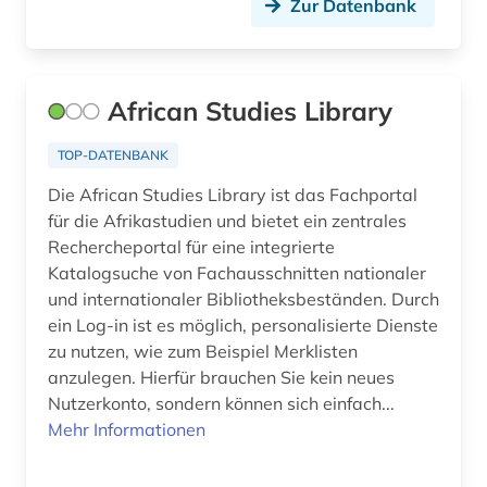
Zur Datenbank
cross border cooperation (1)
dante (1)
African Studies Library
darstellende kunst (1)
TOP-DATENBANK
darsteller (1)
Die African Studies Library ist das Fachportal
data mining (1)
für die Afrikastudien und bietet ein zentrales
Rechercheportal für eine integrierte
daten (1)
Katalogsuche von Fachausschnitten nationaler
und internationaler Bibliotheksbeständen. Durch
datenaustausch (1)
ein Log-in ist es möglich, personalisierte Dienste
datenbank (4)
zu nutzen, wie zum Beispiel Merklisten
anzulegen. Hierfür brauchen Sie kein neues
datenbank genesis (1)
Nutzerkonto, sondern können sich einfach...
Mehr Informationen
datenbankrecherche (1)
datenmanagement (2)