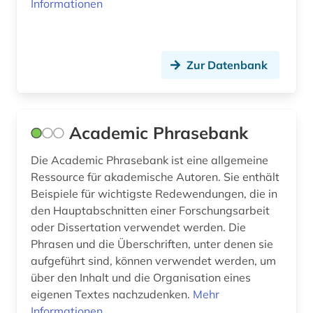
Informationen
bezugsquelle (1)
bhutan (1)
Zur Datenbank
bibiografie 1472-1700 (1)
bibliografie (63)
Academic Phrasebank
bibliografie 1470-1960 (1)
Die Academic Phrasebank ist eine allgemeine
bibliografie 1896-1944 (1)
Ressource für akademische Autoren. Sie enthält
bibliographie (68)
Beispiele für wichtigste Redewendungen, die in
den Hauptabschnitten einer Forschungsarbeit
bibliographie bis 1900 (1)
oder Dissertation verwendet werden. Die
Phrasen und die Überschriften, unter denen sie
bibliometrie (2)
aufgeführt sind, können verwendet werden, um
biblioteca de catalunya (1)
über den Inhalt und die Organisation eines
eigenen Textes nachzudenken.
Mehr
biblioteca nacional (3)
Informationen