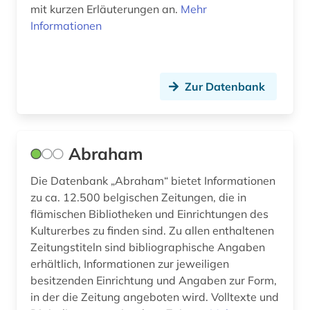
mit kurzen Erläuterungen an.
Mehr
barcelona (1)
Ukraine (13)
Informationen
basel (2)
Ungarn (18)
bauleistung (1)
Zypern (1)
Zur Datenbank
baustoff (1)
bautechnik (1)
Abraham
bauteil (1)
Die Datenbank „Abraham“ bietet Informationen
bauwesen (1)
zu ca. 12.500 belgischen Zeitungen, die in
bayerisch-schwaben (2)
flämischen Bibliotheken und Einrichtungen des
Kulturerbes zu finden sind. Zu allen enthaltenen
bayerische staatsbibliothek (2)
Zeitungstiteln sind bibliographische Angaben
erhältlich, Informationen zur jeweiligen
bayern (15)
besitzenden Einrichtung und Angaben zur Form,
beamter (1)
in der die Zeitung angeboten wird. Volltexte und