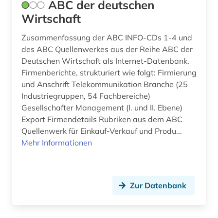
ABC der deutschen
audiodatei (1)
Nordrhein-Westfalen (13)
Wirtschaft
audiovisuelle medien (2)
Norwegen (10)
Zusammenfassung der ABC INFO-CDs 1-4 und
aufklärung (2)
Oesterreich (42)
des ABC Quellenwerkes aus der Reihe ABC der
Deutschen Wirtschaft als Internet-Datenbank.
aufsatz (1)
Osmanisches Reich (2)
Firmenberichte, strukturiert wie folgt: Firmierung
aufsatzdatenbank (2)
Ostasien (9)
und Anschrift Telekommunikation Branche (25
Industriegruppen, 54 Fachbereiche)
aufsatzliteratur (1)
Osteuropa (20)
Gesellschafter Management (I. und II. Ebene)
Export Firmendetails Rubriken aus dem ABC
augsburg (1)
Ostmitteleuropa (5)
Quellenwerk für Einkauf-Verkauf und Produ...
Mehr Informationen
auktionskatalog (2)
Palaestina (1)
ausbildungsberuf (1)
Polen (14)
auslandsaufenthalt (1)
Portugal (8)
Zur Datenbank
ausleihe (1)
Rheinland-Pfalz (10)