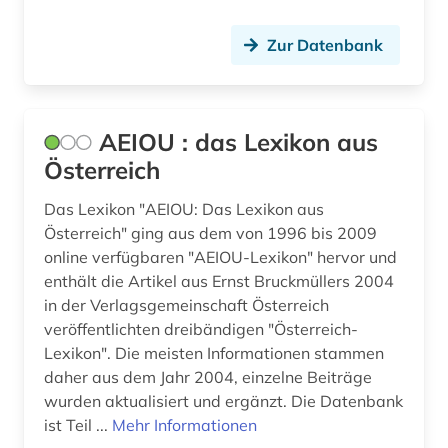
buch (8)
Zur Datenbank
buchbesprechung (1)
buchhandel (25)
AEIOU : das Lexikon aus
buchwesen (2)
Österreich
buchwissenschaft (1)
Das Lexikon "AEIOU: Das Lexikon aus
buddhismus (1)
Österreich" ging aus dem von 1996 bis 2009
online verfügbaren "AEIOU-Lexikon" hervor und
buenos aires (1)
enthält die Artikel aus Ernst Bruckmüllers 2004
in der Verlagsgemeinschaft Österreich
bukarest (1)
veröffentlichten dreibändigen "Österreich-
bulgarien (4)
Lexikon". Die meisten Informationen stammen
daher aus dem Jahr 2004, einzelne Beiträge
bundesarchiv (1)
wurden aktualisiert und ergänzt. Die Datenbank
ist Teil ...
Mehr Informationen
bundesarchiv-bildarchiv (1)