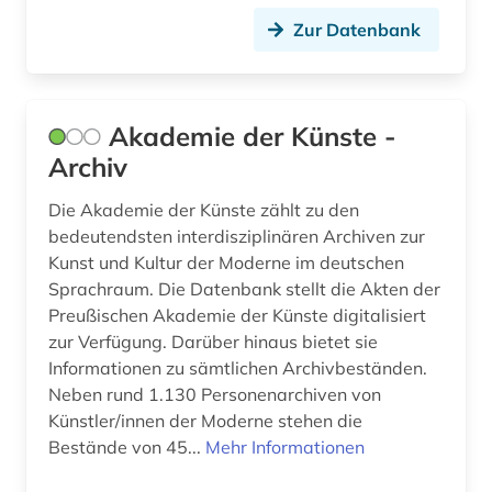
Zur Datenbank
design (2)
designer (1)
Akademie der Künste -
designfirmen (1)
Archiv
designschutz (2)
Die Akademie der Künste zählt zu den
deutsch (40)
bedeutendsten interdisziplinären Archiven zur
Kunst und Kultur der Moderne im deutschen
deutsche bahn (2)
Sprachraum. Die Datenbank stellt die Akten der
deutsche bundesbank (1)
Preußischen Akademie der Künste digitalisiert
zur Verfügung. Darüber hinaus bietet sie
deutsche film ag (1)
Informationen zu sämtlichen Archivbeständen.
Neben rund 1.130 Personenarchiven von
deutsche forschungsgemeinschaft (2)
Künstler/innen der Moderne stehen die
deutsche literatur (1)
Bestände von 45...
Mehr Informationen
deutsche sprache (1)