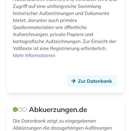
bachelorarbeit (3)
Slowakei (6)
Zugriff auf eine umfangreiche Sammlung
historischer Aufzeichnungen und Dokumente
baden (1)
Slowenien (9)
bietet, darunter auch primäre
Quellenmaterialien wie öffentliche
baden (baden) (1)
Spanien (24)
Aufzeichnungen, private Papiere und
baden-württemberg (17)
Suedamerika (19)
kartografische Aufzeichnungen. Zur Einsicht der
Volltexte ist eine Registrierung erforderlich.
badische landesbibliothek (3)
Suedasien (4)
Mehr Informationen
balkanromanistik (1)
Suedostasien (7)
baltikum (2)
Suedosteuropa (19)
Zur Datenbank
baltistik (1)
Thueringen (9)
bamberg (1)
Tschechische Republik (9)
Abkuerzungen.de
bangladesch (2)
Tuerkei (10)
Die Datenbank zeigt zu eingegebenen
bankarchiv (1)
USA (28)
Abkürzungen die dazugehörigen Auflösungen