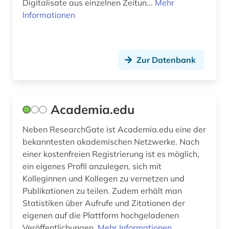
Digitalisate aus einzelnen Zeitun...
Mehr
begräbnisstätte (1)
Informationen
behörde (6)
behörden (1)
Zur Datenbank
belarus (4)
belarussen (1)
Academia.edu
belarussisch (1)
Neben ResearchGate ist Academia.edu eine der
belgien (10)
bekanntesten akademischen Netzwerke. Nach
einer kostenfreien Registrierung ist es möglich,
belgienforschung (1)
ein eigenes Profil anzulegen, sich mit
belletristik (1)
Kolleginnen und Kollegen zu vernetzen und
Publikationen zu teilen. Zudem erhält man
benelux (1)
Statistiken über Aufrufe und Zitationen der
eigenen auf die Plattform hochgeladenen
berichte (1)
Veröffentlichungen.
Mehr Informationen