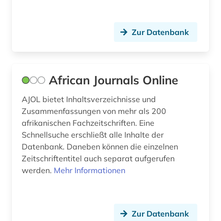
bundesinnung der bestatter (1)
Zur Datenbank
bundeskanzler (1)
bundesregierung (1)
bundesrepublik deutschland (1)
African Journals Online
burgenland (2)
AJOL bietet Inhaltsverzeichnisse und
Zusammenfassungen von mehr als 200
burt-franklin-sammlung (1)
afrikanischen Fachzeitschriften. Eine
bürgerliches wappen (1)
Schnellsuche erschließt alle Inhalte der
Datenbank. Daneben können die einzelnen
carlyle (2)
Zeitschriftentitel auch separat aufgerufen
werden.
Mehr Informationen
cartoon (1)
chaussee (1)
Zur Datenbank
chemie (25)