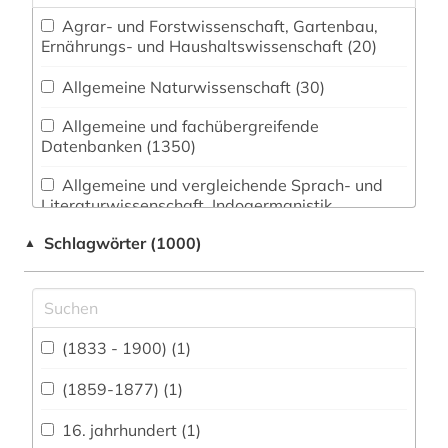
Agrar- und Forstwissenschaft, Gartenbau,
Ernährungs- und Haushaltswissenschaft (20)
Allgemeine Naturwissenschaft (30)
Allgemeine und fachübergreifende
Datenbanken (1350)
Allgemeine und vergleichende Sprach- und
Literaturwissenschaft. Indogermanistik.
Außereuropäische Sprachen und Literaturen (51)
Schlagwörter (1000)
▲
Anglistik. Amerikanistik (52)
Archäologie (13)
Architektur, Bauingenieur- und
(1833 - 1900) (1)
Vermessungswesen (16)
(1859-1877) (1)
Biologie, Biotechnologie (19)
16. jahrhundert (1)
Buch- und Bibliothekswesen,