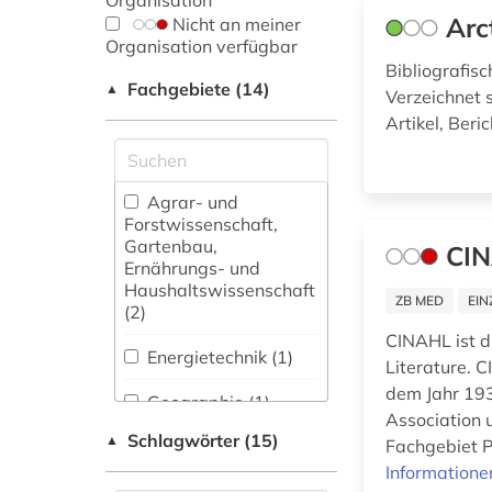
Organisation
Arc
Nicht an meiner
Organisation verfügbar
Bibliografis
Fachgebiete (14)
▲
Verzeichnet s
Artikel, Ber
Agrar- und
Forstwissenschaft,
Gartenbau,
CIN
Ernährungs- und
Haushaltswissenschaft
ZB MED
EIN
(2)
CINAHL ist d
Energietechnik (1)
Literature. 
dem Jahr 193
Geographie (1)
Association 
Schlagwörter (15)
▲
Fachgebiet P
Gesundheitswissenschaften
Informatione
(7)