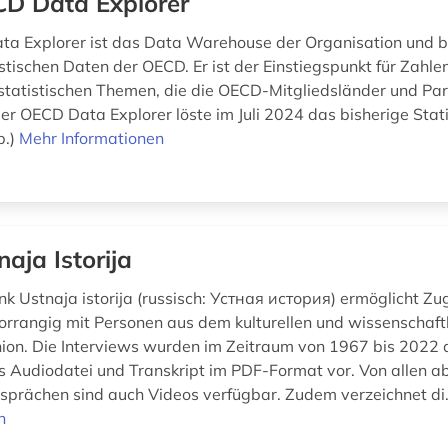
D Data Explorer
a Explorer ist das Data Warehouse der Organisation und 
istischen Daten der OECD. Er ist der Einstiegspunkt für Zahlen
 statistischen Themen, die die OECD-Mitgliedsländer und Pa
er OECD Data Explorer löste im Juli 2024 das bisherige Stati
b.)
Mehr Informationen
naja Istorija
k Ustnaja istorija (russisch: Устная история) ermöglicht Zug
vorrangig mit Personen aus dem kulturellen und wissenschaft
nion. Die Interviews wurden im Zeitraum von 1967 bis 202
ls Audiodatei und Transkript im PDF-Format vor. Von allen 
sprächen sind auch Videos verfügbar. Zudem verzeichnet di.
n