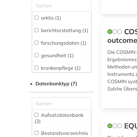
Medizin (6)
arktis (1)
Natur- und
Umweltschutz (1)
COS
berichterstattung (1)
outcome
Pädagogik (1)
forschungsdaten (1)
Die COSMIN-I
Politologie (1)
gesundheit (1)
Ergebnismess
Methoden und
Psychologie (1)
krankenpflege (1)
Instruments 
Rechtswissenschaft
medizin (1)
COSMIN syste
Datenbanktyp (7)
▲
(1)
Solche Übers
medizinisches
Slavistik (1)
instrument (1)
Soziologie (2)
messgerät (1)
Aufsatzdatenbank
(3
)
oecd (1)
EQ
Wirtschaftswissenschaften
Bestandsverzeichnis
(1)
one health (1)