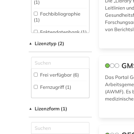
Die „Library
(1
)
Leitlinien u
pflegewissenschaft
Fachbibliographie
Gesundheitsfo
Wissenschaftskunde,
(1)
(1
)
Forschung, Hochschul-,
Forschungsar
Museumswesen (1)
sowjetunion (1)
von Berichtsl
Faktendatenbank (1
)
statistische
Lizenztyp (2)
▲
Portal (2
)
datenbank (1)
Sammlung Nicht-
Textueller-Materialien
GMS
wissenschaftsgeschichte
(1
)
(1)
Frei verfügbar (6)
Das Portal G
Volltextdatenbank
zeitzeuge (1)
Arbeitsgemei
(2
)
Fernzugriff (1)
(AWMF). Es b
medizinische
Lizenzform (1)
▲