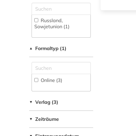
Zugriff vor Ort
Russland,
Sowjetunion (1)
Formaltyp (1)
▲
Online (3
)
Verlag (3)
▼
Zeiträume
▼
▼