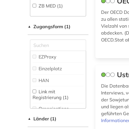
OEC
ZB MED (1)
Der OECD Dat
zu allen stat
Vielzahl von
Zugangsform (1)
▲
abdecken. (D
OECD.Stat a
EZProxy
Einzelplatz
Ust
HAN
Die Datenban
Link mit
Interviews, 
Registrierung (1)
der Sowjetu
und liegen a
Organisations-
geführten Ge
Netzwerk / VPN
Länder (1)
▲
Informatione
Shibboleth