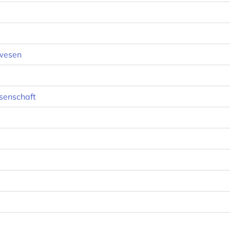
swesen
senschaft