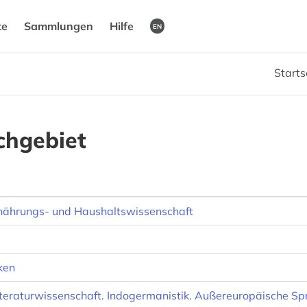
te
Sammlungen
Hilfe
EN
Starts
chgebiet
rnährungs- und Haushaltswissenschaft
ken
teraturwissenschaft. Indogermanistik. Außereuropäische Sp