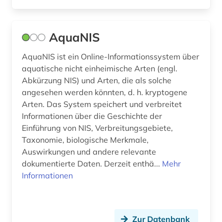
geochemie (1)
geologie (1)
AquaNIS
geowissenschaften (4)
AquaNIS ist ein Online-Informationssystem über
aquatische nicht einheimische Arten (engl.
gerste (1)
Abkürzung NIS) und Arten, die als solche
gesang <zoologie> (1)
angesehen werden könnten, d. h. kryptogene
Arten. Das System speichert und verbreitet
geschichte (9)
Informationen über die Geschichte der
Einführung von NIS, Verbreitungsgebiete,
geschichte 1830-1930 (1)
Taxonomie, biologische Merkmale,
geschichte der naturwissenschaften (1)
Auswirkungen und andere relevante
dokumentierte Daten. Derzeit enthä...
Mehr
geschützte topographien (1)
Informationen
gesteinskunde (1)
gesundheitsberichterstattung (1)
Zur Datenbank