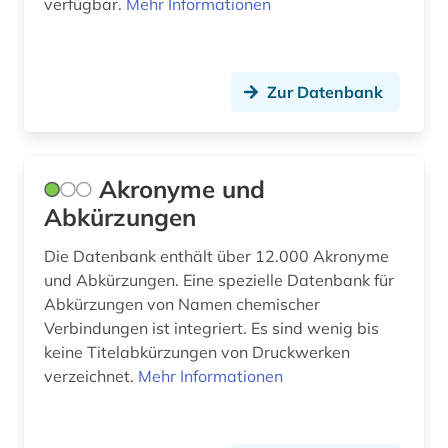
verfügbar.
Mehr Informationen
biotechnologie (4)
biowissenschaften (5)
Zur Datenbank
blüte (1)
bodenkunde (2)
Akronyme und
botanik (22)
Abkürzungen
botanische nomenklatur (2)
Die Datenbank enthält über 12.000 Akronyme
botanischer garten (3)
und Abkürzungen. Eine spezielle Datenbank für
Abkürzungen von Namen chemischer
brauereiwesen (1)
Verbindungen ist integriert. Es sind wenig bis
keine Titelabkürzungen von Druckwerken
brief (3)
verzeichnet.
Mehr Informationen
briefsammlung (1)
bryophyten (1)