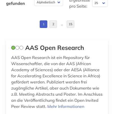
Schweiz (4)
Ergebnisse
gefunden
baumschäden (1)
pro Seite:
Thueringen (1)
baumschädlinge (1)
Tschechische Republik (1)
1
2
…
15
bayern (4)
USA (5)
bedecksamer (2)
Ungarn (1)
bedecktsamer (1)
AAS Open Research
bedrohte (1)
AAS Open Research ist ein Repository für
Wissenschaftler, die von der AAS (African
bedrohte pflanzen (2)
Academy of Sciences) oder der AESA (Alliance
for Accelerating Excellence in Science in Africa)
bedrohte tiere (2)
gefördert werden. Publiziert werden frei
bergbau (1)
zugängliche Artikel, aber auch Dokumente wie
z.B. Meeting Abstracts und Poster. Im Anschluss
beschaffung (1)
an die Veröffentlichung findet ein Open Invited
Peer Review statt.
Mehr Informationen
beschränkung (1)