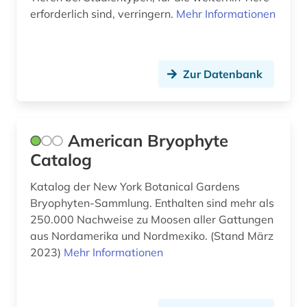
erforderlich sind, verringern.
Mehr Informationen
dns (4)
dns-sequenz (3)
Zur Datenbank
dokumentenserver (3)
droge (2)
dynamik des ozeanbodens (1)
American Bryophyte
Catalog
e-learning (4)
Katalog der New York Botanical Gardens
edition (1)
Bryophyten-Sammlung. Enthalten sind mehr als
250.000 Nachweise zu Moosen aller Gattungen
einführung (1)
aus Nordamerika und Nordmexiko. (Stand März
ektotrophe mykorrhiza (1)
2023)
Mehr Informationen
electronic lab notebook (1)
elektrochemie (1)