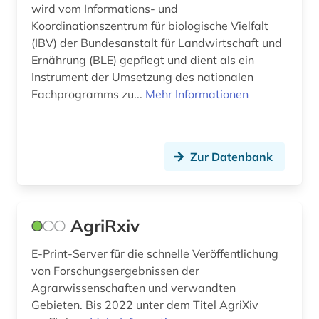
wird vom Informations- und
bioinformatik (5)
Koordinationszentrum für biologische Vielfalt
(IBV) der Bundesanstalt für Landwirtschaft und
biologie (36)
Ernährung (BLE) gepflegt und dient als ein
biologiestudium (1)
Instrument der Umsetzung des nationalen
Fachprogramms zu...
Mehr Informationen
biologieunterricht (1)
biologische ozeanographie (1)
Zur Datenbank
biomathematik (1)
biomedizin (4)
AgriRxiv
biomolekül (1)
bionik (1)
E-Print-Server für die schnelle Veröffentlichung
von Forschungsergebnissen der
biosicherheit (1)
Agrarwissenschaften und verwandten
Gebieten. Bis 2022 unter dem Titel AgriXiv
biosphärenreservat rhön (1)