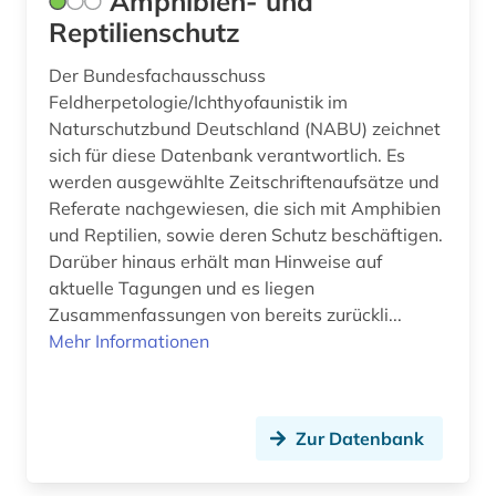
Amphibien- und
enzymtechnologie (1)
Reptilienschutz
epidemie (1)
Der Bundesfachausschuss
epidemiologie (1)
Feldherpetologie/Ichthyofaunistik im
Naturschutzbund Deutschland (NABU) zeichnet
epigenetik (1)
sich für diese Datenbank verantwortlich. Es
werden ausgewählte Zeitschriftenaufsätze und
ernährung (1)
Referate nachgewiesen, die sich mit Amphibien
ernährungspolitik (1)
und Reptilien, sowie deren Schutz beschäftigen.
Darüber hinaus erhält man Hinweise auf
ernährungswissenschaft (4)
aktuelle Tagungen und es liegen
Zusammenfassungen von bereits zurückli...
erziehung (1)
Mehr Informationen
escherichia coli (1)
essay (1)
Zur Datenbank
eth zürich (1)