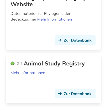
expedition (1)
Website
farbe (1)
Datenmaterial zur Phylogenie der
Bedecktsamer
Mehr Informationen
farnpflanzen (1)
fauna (1)
Zur Datenbank
fauna (1)
fernerkundung (1)
festkörperforschung (1)
Animal Study Registry
firma (1)
Mehr Informationen
firmenverzeichnis (1)
fischbestand (1)
Zur Datenbank
fischbiologie (2)