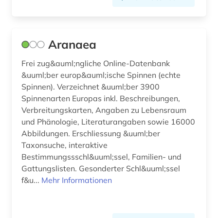
gesundheitsförderung (1)
gesundheitswesen (2)
Aranaea
gesundheitswissenschaften (1)
Frei zug&auml;ngliche Online-Datenbank
gewerbliche schutzrechte (1)
&uuml;ber europ&auml;ische Spinnen (echte
Spinnen). Verzeichnet &uuml;ber 3900
gewerblicher rechtsschutz (1)
Spinnenarten Europas inkl. Beschreibungen,
Verbreitungskarten, Angaben zu Lebensraum
glazialgeologie (1)
und Phänologie, Literaturangaben sowie 16000
glaziologie (1)
Abbildungen. Erschliessung &uuml;ber
Taxonsuche, interaktive
glossar (1)
Bestimmungssschl&uuml;ssel, Familien- und
Gattungslisten. Gesonderter Schl&uuml;ssel
grenzflächen (1)
f&u...
Mehr Informationen
gymnospermen (1)
gynäkologie (1)