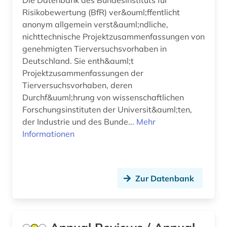
Die Datenbank des Bundesinstituts für
Risikobewertung (BfR) ver&ouml;ffentlicht
forschungsbericht (1)
anonym allgemein verst&auml;ndliche,
forschungsdaten (4)
nichttechnische Projektzusammenfassungen von
genehmigten Tierversuchsvorhaben in
forschungsdatenmanagement (1)
Deutschland. Sie enth&auml;t
Projektzusammenfassungen der
forschungsdatenrepositorium (1)
Tierversuchsvorhaben, deren
Durchf&uuml;hrung von wissenschaftlichen
forschungsprojekte (1)
Forschungsinstituten der Universit&auml;ten,
forschungsreise (1)
der Industrie und des Bunde...
Mehr
Informationen
forschungsschiff (1)
forst (1)
Zur Datenbank
forstgeschichte (1)
forstnutzung (1)
forstwirtschaft (1)