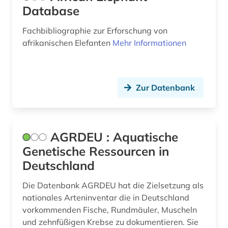
Database
bildverarbeitung (1)
Fachbibliographie zur Erforschung von
bio-basierte kunststoffe (1)
afrikanischen Elefanten
Mehr Informationen
bio-basierte verbundwerkstoffe (1)
bioassay (1)
Zur Datenbank
biochemie (2)
biodiversität (12)
AGRDEU : Aquatische
biodiversitätsforschung (1)
Genetische Ressourcen in
bioenergie (1)
Deutschland
bioethik (3)
Die Datenbank AGRDEU hat die Zielsetzung als
nationales Arteninventar die in Deutschland
biogeographie (2)
vorkommenden Fische, Rundmäuler, Muscheln
biografie (1)
und zehnfüßigen Krebse zu dokumentieren. Sie