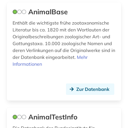
fische (5)
AnimalBase
fischerei (1)
Enthält die wichtigste frühe zootaxonomische
fischereiwesen (1)
Literatur bis ca. 1820 mit den Wortlauten der
Originalbeschreibungen zoologischer Art- und
fischkunde (1)
Gattungstaxa. 10.000 zoologische Namen und
flechten (2)
deren Verlinkungen auf die Originalwerke sind in
der Datenbank eingearbeitet.
Mehr
flora (2)
Informationen
florida (1)
fontane, theodor | schriftsteller; übersetzer;
Zur Datenbank
schriftsteller; kabarettist; journalist; kritiker;
theaterkritiker; kriegsberichterstatter; apotheker;
librettist; historiker; romancier (1)
forschung (3)
AnimalTestInfo
forschungdaten (1)