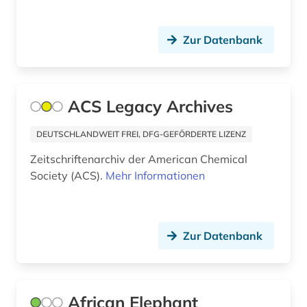
bestimmung (1)
Zur Datenbank
bestimmungsbuch (1)
bestäubungsökologie (1)
betriebssicherheit (1)
ACS Legacy Archives
bibliografie (9)
DEUTSCHLANDWEIT FREI, DFG-GEFÖRDERTE LIZENZ
bibliothek (1)
Zeitschriftenarchiv der American Chemical
Society (ACS).
Mehr Informationen
bibliothekswesen: biologie (1)
bibliothekswesen: medizin (1)
Zur Datenbank
biene (2)
bilder (1)
bildgebendes verfahren (1)
African Elephant