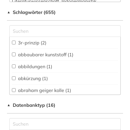
Literaturwissenschaft. Indogermanistik.
Außereuropäische Sprachen und Literaturen (11)
Schlagwörter (655)
▲
Anglistik. Amerikanistik (5)
Archäologie (4)
Architektur, Bauingenieur- und
3r-prinzip (2)
Vermessungswesen (19)
abbaubarer kunststoff (1)
Biologie, Biotechnologie (362)
abbildungen (1)
Buch- und Bibliothekswesen,
Informationswissenschaft (4)
abkürzung (1)
Chemie und Pharmazie (96)
abraham geiger kolle (1)
Elektrotechnik, Elektronik, Nachrichtentechnik
adressbuch (2)
Datenbanktyp (16)
▲
(24)
adressverzeichnis (1)
Energietechnik (26)
afrika (2)
Ethnologie (9)