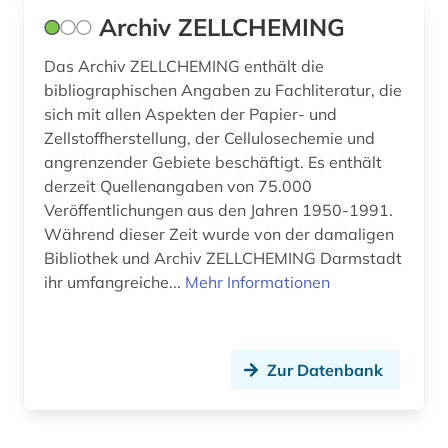
Archiv ZELLCHEMING
hydrobiologie (1)
hydrologie (1)
Das Archiv ZELLCHEMING enthält die
bibliographischen Angaben zu Fachliteratur, die
ichthyologie (2)
sich mit allen Aspekten der Papier- und
Zellstoffherstellung, der Cellulosechemie und
illustration (1)
angrenzender Gebiete beschäftigt. Es enthält
derzeit Quellenangaben von 75.000
imkerei (2)
Veröffentlichungen aus den Jahren 1950-1991.
immunologie (1)
Während dieser Zeit wurde von der damaligen
Bibliothek und Archiv ZELLCHEMING Darmstadt
impact faktoren (1)
ihr umfangreiche...
Mehr Informationen
indien (1)
infektionskrankheit (1)
Zur Datenbank
informatik (3)
information (1)