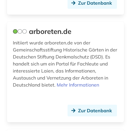
Zur Datenbank
heilpflanzen (3)
herbarium (1)
arboreten.de
hersteller (1)
Initiiert wurde arboreten.de von der
high throughput screening (1)
Gemeinschaftsstiftung Historische Gärten in der
hirnforschung (1)
Deutschen Stiftung Denkmalschutz (DSD). Es
handelt sich um ein Portal für Fachleute und
hochgebirge (1)
interessierte Laien, das Informationen,
Austausch und Vernetzung der Arboreten in
hochschullehre (1)
Deutschland bietet.
Mehr Informationen
holzbearbeitung (1)
huftiere (1)
Zur Datenbank
humboldt, alexander von | geograf;
naturwissenschaftler; forschungsreisender;
gelehrter; arzt; schriftsteller; geheimer rat (1)