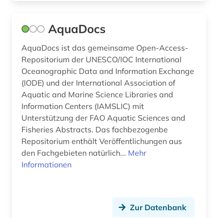
genanalyse (3)
AquaDocs
gene (2)
genetik (10)
AquaDocs ist das gemeinsame Open-Access-
Repositorium der UNESCO/IOC InternationaI
genetische ressourcen (1)
Oceanographic Data and Information Exchange
(IODE) und der International Association of
genetische variabilität (2)
Aquatic and Marine Science Libraries and
Information Centers (IAMSLIC) mit
genexpression (1)
Unterstützung der FAO Aquatic Sciences and
genom (12)
Fisheries Abstracts. Das fachbezogenbe
Repositorium enthält Veröffentlichungen aus
genomik (2)
den Fachgebieten natürlich...
Mehr
Informationen
genomprojekt (2)
genotyp (2)
gentechnologie (1)
Zur Datenbank