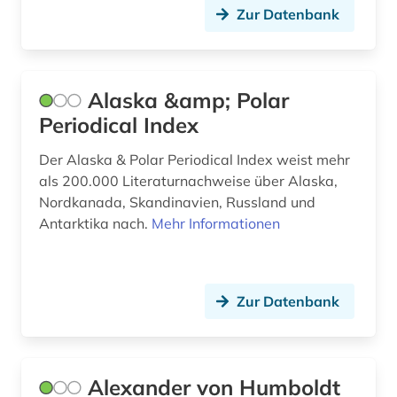
Zur Datenbank
buchhandel (1)
böhmerwald (1)
Alaska &amp; Polar
cellulosechemie (1)
Periodical Index
cephalopoda (1)
Der Alaska & Polar Periodical Index weist mehr
charles (1)
als 200.000 Literaturnachweise über Alaska,
Nordkanada, Skandinavien, Russland und
charles (1809-1882) (1)
Antarktika nach.
Mehr Informationen
chemical apparatus (1)
chemical engineering - equipment and
supplies (1)
Zur Datenbank
chemie (77)
chemikalie (1)
Alexander von Humboldt