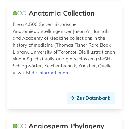
ethik (2)
Anatomia Collection
ethnobotanik (1)
Etwa 4.500 Seiten historischer
eukaryonten (1)
Anatomiedarstellungen der Jason A. Hannah
europa (6)
and Academy of Medicine collections in the
history of medicine (Thomas Fisher Rare Book
evaluation (1)
Library, University of Toronto). Die Illustrationen
sind möglichst vollständig erschlossen (MeSH-
evangelische kirche (1)
Schlagwörter, Zeichentechnik, Künstler, Quelle
evidenz-basierte medizin (1)
usw.).
Mehr Informationen
evolution (3)
evolutionsbiologie (1)
Zur Datenbank
evolutionsökologie (1)
evolutionsökologie mariner fische (1)
Angiosperm Phylogeny