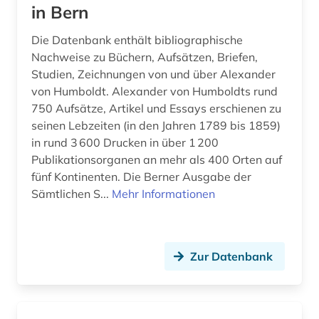
chemische formel (1)
in Bern
chemische ozeanographie (1)
Die Datenbank enthält bibliographische
Nachweise zu Büchern, Aufsätzen, Briefen,
chemische reaktion (3)
Studien, Zeichnungen von und über Alexander
von Humboldt. Alexander von Humboldts rund
chemische struktur (1)
750 Aufsätze, Artikel und Essays erschienen zu
chemische verbindungen (1)
seinen Lebzeiten (in den Jahren 1789 bis 1859)
in rund 3 600 Drucken in über 1 200
chemischer apparatebau (1)
Publikationsorganen an mehr als 400 Orten auf
fünf Kontinenten. Die Berner Ausgabe der
china (2)
Sämtlichen S...
Mehr Informationen
chromosom (1)
chromosomenzahl (1)
Zur Datenbank
corona (1)
corona-virus (1)