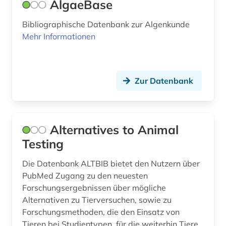
AlgaeBase
covid-19 (3)
Bibliographische Datenbank zur Algenkunde
darwin (1)
Mehr Informationen
darwin, charles | naturwissenschaftler;
biologe; geologe (1)
data mining (1)
Zur Datenbank
datenaustausch (1)
designregister (1)
Alternatives to Animal
desinfektionsmittel (1)
Testing
deutschland (9)
Die Datenbank ALTBIB bietet den Nutzern über
PubMed Zugang zu den neuesten
diagnostik (1)
Forschungsergebnissen über mögliche
Alternativen zu Tierversuchen, sowie zu
dienstleistung (1)
Forschungsmethoden, die den Einsatz von
digitalisierung (2)
Tieren bei Studientypen, für die weiterhin Tiere