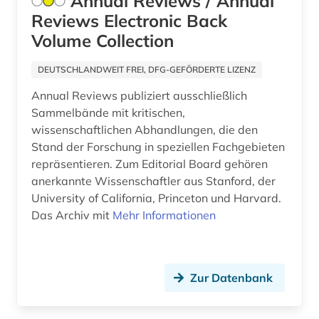
Annual Reviews / Annual
Reviews Electronic Back
forstwissenschaft (1)
Volume Collection
fossil (1)
DEUTSCHLANDWEIT FREI, DFG-GEFÖRDERTE LIZENZ
fossilien (1)
Annual Reviews publiziert ausschließlich
frau (1)
Sammelbände mit kritischen,
wissenschaftlichen Abhandlungen, die den
freie plattform (1)
Stand der Forschung in speziellen Fachgebieten
repräsentieren. Zum Editorial Board gehören
färöisch (1)
anerkannte Wissenschaftler aus Stanford, der
förderpreis für deutsche wissenschaftler im g.
University of California, Princeton und Harvard.
w. leibniz-programm (1)
Das Archiv mit
Mehr Informationen
führer (1)
garten (1)
Zur Datenbank
gartenbau (2)