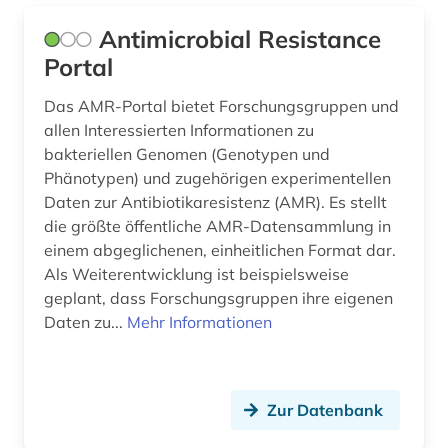
gattung (1)
Antimicrobial Resistance
gebietsfremde arten (2)
Portal
gebrauchsmuster (2)
Das AMR-Portal bietet Forschungsgruppen und
allen Interessierten Informationen zu
gebrauchsmusteranmeldung (1)
bakteriellen Genomen (Genotypen und
gebrauchsmusterrecht (1)
Phänotypen) und zugehörigen experimentellen
Daten zur Antibiotikaresistenz (AMR). Es stellt
gefahrstoffe (1)
die größte öffentliche AMR-Datensammlung in
einem abgeglichenen, einheitlichen Format dar.
gefährdungsklasse (1)
Als Weiterentwicklung ist beispielsweise
geplant, dass Forschungsgruppen ihre eigenen
gefäßpflanzen (1)
Daten zu...
Mehr Informationen
gehirn (1)
gehölze (3)
Zur Datenbank
geisteswissenschaften (5)