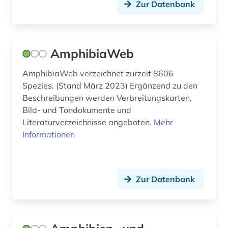
Zur Datenbank
elektronische zeitschrift (3)
elektronisches buch (5)
AmphibiaWeb
elektrotechnik (1)
AmphibiaWeb verzeichnet zurzeit 8606
eln (1)
Spezies. (Stand März 2023) Ergänzend zu den
Beschreibungen werden Verbreitungskarten,
energieforschung (2)
Bild- und Tondokumente und
Literaturverzeichnisse angeboten.
Mehr
entomologie (4)
Informationen
enzym (4)
enzyme (1)
Zur Datenbank
enzymkatalyse (2)
enzymsubstrat (1)