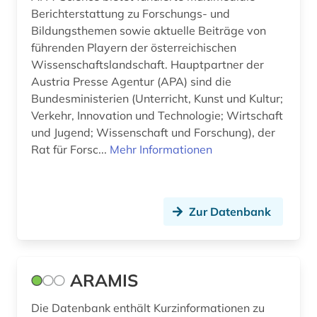
gottfried wilhelm leibniz (1)
Berichterstattung zu Forschungs- und
Bildungsthemen sowie aktuelle Beiträge von
grafik (1)
führenden Playern der österreichischen
graphik (1)
Wissenschaftslandschaft. Hauptpartner der
Austria Presse Agentur (APA) sind die
graphiker (1)
Bundesministerien (Unterricht, Kunst und Kultur;
Verkehr, Innovation und Technologie; Wirtschaft
großbritannien (2)
und Jugend; Wissenschaft und Forschung), der
Rat für Forsc...
Mehr Informationen
habilitation (1)
halle (1)
handschrift (2)
Zur Datenbank
handschriftenkunde (1)
hannover (1)
ARAMIS
hausa (1)
Die Datenbank enthält Kurzinformationen zu