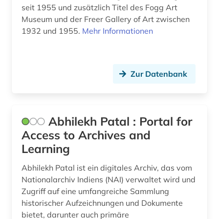
seit 1955 und zusätzlich Titel des Fogg Art
digitale edition (2)
Museum und der Freer Gallery of Art zwischen
1932 und 1955.
Mehr Informationen
digitalisat (1)
digitalisate (1)
Zur Datenbank
digitalisierung (1)
diplomarbeit (3)
dissertation (1)
Abhilekh Patal : Portal for
Access to Archives and
doi (1)
Learning
doktorarbeit (1)
Abhilekh Patal ist ein digitales Archiv, das vom
dokument (1)
Nationalarchiv Indiens (NAI) verwaltet wird und
Zugriff auf eine umfangreiche Sammlung
dokumentenserver (3)
historischer Aufzeichnungen und Dokumente
bietet, darunter auch primäre
dreißigjähriger krieg (1)