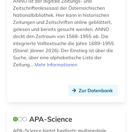
ANNO ist der digitale Zeitungs- und
geschichte (7)
Zeitschriftenlesesaal der Österreichischen
geschichte 1450-1950 (1)
Nationalbibliothek. Hier kann in historischen
Zeitungen und Zeitschriften online geblättert,
geschichte 1809 - 1935 (1)
gelesen und bereits gesucht werden. ANNO
deckt den Zeitraum von 1568-1955 ab. Die
geschichte 1945- (1)
integrierte Volltextsuche die Jahre 1689-1955
geschichte 1948 (1)
(Stand: Jänner 2026). Der Einstieg ist über die
Suche, über eine alphabetische Liste der
geschichte <1250-1550> (1)
Zeitung...
Mehr Informationen
geschichte <1680-1800> (1)
geschichte der naturwissenschaften (1)
Zur Datenbank
gesundheitswissenschaften (1)
gießen (1)
APA-Science
glossar (1)
APA-Science bietet fundierte multimediale