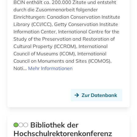
BCIN enthält ca. 200.000 Zitate und entsteht
provinzialrömische archäologie (1)
durch die Zusammenarbeit folgender
Einrichtungen: Canadian Conservation Institute
publikationen (1)
Library (CCI/ICC), Getty Conservation Institute
Information Center, International Centre for the
pädagogik (1)
Study of the Preservation and Restoration of
Cultural Property (ICCROM), International
quelle (2)
Council of Museums (ICOM), International
recht (1)
Council on Monuments and Sites (ICOMOS),
Nati...
Mehr Informationen
rede (1)
reichsforschungsrat (1)
Zur Datenbank
rektor (1)
religionswissenschaft (1)
restaurierung (1)
Bibliothek der
Hochschulrektorenkonferenz
rezeption (1)