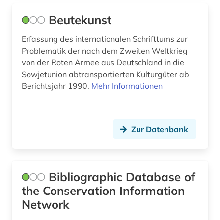
polydorus (1)
Beutekunst
portal (1)
Erfassung des internationalen Schrifttums zur
Problematik der nach dem Zweiten Weltkrieg
portal &lt;internet&gt; (1)
von der Roten Armee aus Deutschland in die
portal <internet> (1)
Sowjetunion abtransportierten Kulturgüter ab
Berichtsjahr 1990.
Mehr Informationen
prag (1)
preprint server (1)
Zur Datenbank
pressemitteilung (1)
preußen (1)
Bibliographic Database of
professor (5)
the Conservation Information
professorenkatalog (1)
Network
provenienzforschung (1)