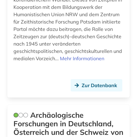
Kooperation mit dem Bildungswerk der
illustrator (1)
Humanistischen Union NRW und dem Zentrum
für Zeithistorische Forschung Potsdam initiierte
immatrikulation (1)
Portal möchte dazu beitragen, die Rolle von
indien (1)
Zeitzeugen zur (deutsch)-deutschen Geschichte
nach 1945 unter veränderten
informatik (1)
geschichtspolitischen, geschichtskulturellen und
medialen Vorzeich...
Mehr Informationen
ingenieurhochschule für seefahrt
warnemünde-wustrow (1)
ingenieurwissenschaften (1)
Zur Datenbank
innsbruck (1)
internationale politik (1)
Archäologische
internet (1)
Forschungen in Deutschland,
islam (1)
Österreich und der Schweiz von