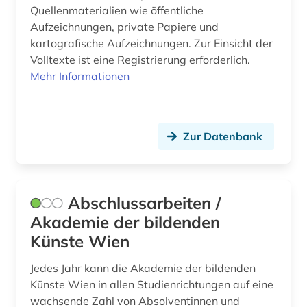
Quellenmaterialien wie öffentliche
e-learning (2)
Aufzeichnungen, private Papiere und
kartografische Aufzeichnungen. Zur Einsicht der
edition (1)
Volltexte ist eine Registrierung erforderlich.
Mehr Informationen
elektronische ressource (1)
elektronische zeitschrift (1)
elektronisches buch (3)
Zur Datenbank
elsass (1)
entwicklungspolitik (1)
Abschlussarbeiten /
Akademie der bildenden
enzyklopädie (1)
Künste Wien
erfurt (1)
Jedes Jahr kann die Akademie der bildenden
ethnologie (1)
Künste Wien in allen Studienrichtungen auf eine
wachsende Zahl von Absolventinnen und
europa (3)