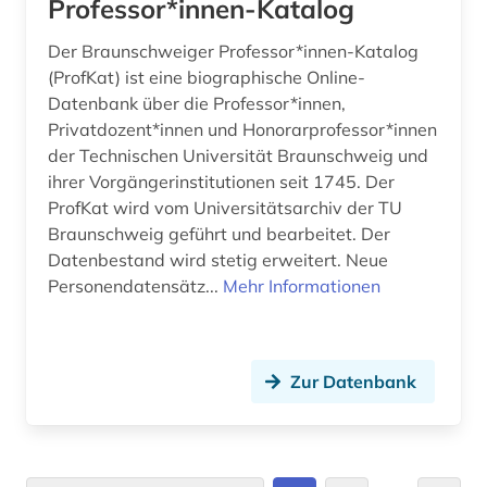
Professor*innen-Katalog
stipendium (1)
Der Braunschweiger Professor*innen-Katalog
student (2)
(ProfKat) ist eine biographische Online-
Datenbank über die Professor*innen,
studium (4)
Privatdozent*innen und Honorarprofessor*innen
sächsische akademie der wissenschaften zu
der Technischen Universität Braunschweig und
leipzig (1)
ihrer Vorgängerinstitutionen seit 1745. Der
ProfKat wird vom Universitätsarchiv der TU
südtirol (1)
Braunschweig geführt und bearbeitet. Der
Daten­bestand wird stetig erweitert. Neue
technik (1)
Personendatensätz...
Mehr Informationen
technische universität clausthal (1)
technische universität dresden (1)
Zur Datenbank
technische universität wien (1)
textilien (2)
textiltechnik (1)