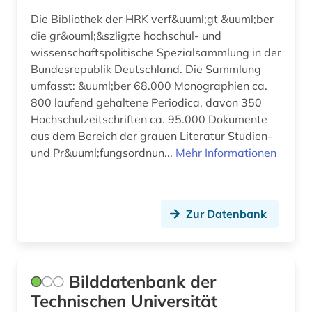
Die Bibliothek der HRK verf&uuml;gt &uuml;ber
rezeptur (1)
die gr&ouml;&szlig;te hochschul- und
rheinland-pfalz (1)
wissenschaftspolitische Spezialsammlung in der
Bundesrepublik Deutschland. Die Sammlung
rostock (1)
umfasst: &uuml;ber 68.000 Monographien ca.
800 laufend gehaltene Periodica, davon 350
saarland (1)
Hochschulzeitschriften ca. 95.000 Dokumente
aus dem Bereich der grauen Literatur Studien-
sachsen-anhalt (1)
und Pr&uuml;fungsordnun...
Mehr Informationen
sachsen-anhalt. landesamt für denkmalpflege
und archäologie (1)
sammlung (3)
Zur Datenbank
sammlungsmanagement (1)
schloss friedenstein (gotha) (1)
Bilddatenbank der
schriftverkehr (1)
Technischen Universität