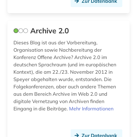
Zur Datenbank
länderkunde (1)
malerei (2)
Archive 2.0
maltechnik (1)
Dieses Blog ist aus der Vorbereitung,
manuel, niklaus | maler; zeichner; schriftsteller;
Organisation sowie Nachbereitung der
politiker; diplomat; orgelbauer; grafiker;
Konferenz Offene Archive? Archive 2.0 im
dramatiker (1)
deutschen Sprachraum (und im europäischen
Kontext), die am 22./23. November 2012 in
masterarbeit (3)
Speyer abgehalten wurde, entstanden. Die
matrikel (2)
Folgekonferenzen, aber auch andere Themen
aus dem Bereich Archive im Web 2.0 und
medizin (3)
digitale Vernetzung von Archiven finden
Eingang in die Beiträge.
Mehr Informationen
medizinische hochschule hannover (1)
mittelalter (1)
Zur Datenbank
museen (1)