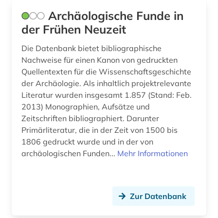
kulturerbe (3)
Archäologische Funde in
der Frühen Neuzeit
kulturgeschichte (2)
kulturgut (2)
Die Datenbank bietet bibliographische
Nachweise für einen Kanon von gedruckten
kulturgüterschutz (1)
Quellentexten für die Wissenschaftsgeschichte
der Archäologie. Als inhaltlich projektrelevante
kulturpolitik (1)
Literatur wurden insgesamt 1.857 (Stand: Feb.
2013) Monographien, Aufsätze und
kulturwissenschaften (5)
Zeitschriften bibliographiert. Darunter
kunst (4)
Primärliteratur, die in der Zeit von 1500 bis
1806 gedruckt wurde und in der von
kunstgeschichte (6)
archäologischen Funden...
Mehr Informationen
kunsthandwerk (2)
kunstmuseum (1)
Zur Datenbank
kunsttechnologie (1)