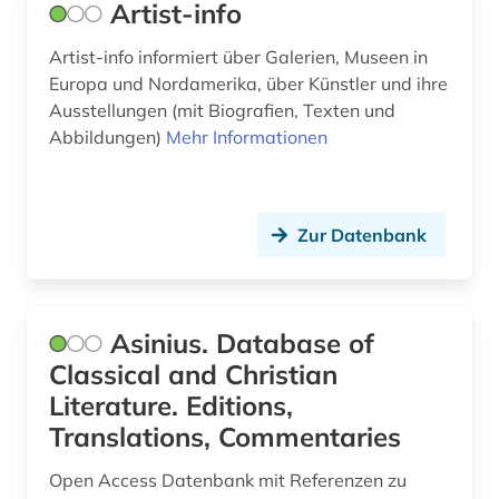
münzfund (1)
Artist-info
nachschlagewerk (1)
Artist-info informiert über Galerien, Museen in
Europa und Nordamerika, über Künstler und ihre
naher osten (1)
Ausstellungen (mit Biografien, Texten und
Abbildungen)
Mehr Informationen
nationalarchiv (1)
nationalsozialismus (1)
natur (1)
Zur Datenbank
naturwissenschaft (1)
naturwissenschaften (1)
Asinius. Database of
naturwissenschaftler (1)
Classical and Christian
Literature. Editions,
newspaper articles (1)
Translations, Commentaries
niederlande (2)
Open Access Datenbank mit Referenzen zu