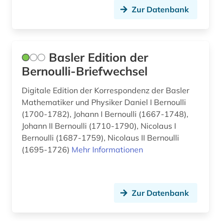
Zur Datenbank
open educational resources (2)
open science (2)
open source (1)
Basler Edition der
Bernoulli-Briefwechsel
open-access (1)
Digitale Edition der Korrespondenz der Basler
oral history (2)
Mathematiker und Physiker Daniel I Bernoulli
paris-louvre (1)
(1700-1782), Johann I Bernoulli (1667-1748),
Johann II Bernoulli (1710-1790), Nicolaus I
pastoren (1)
Bernoulli (1687-1759), Nicolaus II Bernoulli
(1695-1726)
Mehr Informationen
patristik (1)
pharmazie (2)
Zur Datenbank
philosophie (1)
photographs (1)