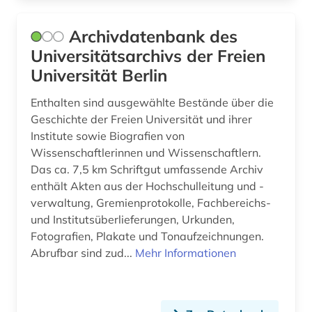
künstler (2)
Archivdatenbank des
landesarchiv thüringen - staatsarchiv gotha
Universitätsarchivs der Freien
(1)
Universität Berlin
landeskunde (1)
Enthalten sind ausgewählte Bestände über die
lateinamerika (1)
Geschichte der Freien Universität und ihrer
Institute sowie Biografien von
lehrmittel (2)
Wissenschaftlerinnen und Wissenschaftlern.
leichenpredigt (1)
Das ca. 7,5 km Schriftgut umfassende Archiv
enthält Akten aus der Hochschulleitung und -
leipzig (2)
verwaltung, Gremienprotokolle, Fachbereichs-
und Institutsüberlieferungen, Urkunden,
liechtenstein (1)
Fotografien, Plakate und Tonaufzeichnungen.
Abrufbar sind zud...
Mehr Informationen
literaturdatenbank (1)
literaturrecherche (1)
luxemburg (1)