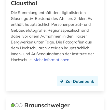
Clausthal
schweden (2)
Die Sammlung enthält den digitalisierten
schweiz (2)
Glasnegativ-Bestand des Ateliers Zirkler. Es
skulptur (2)
enthält hauptsächlich Personenporträt- und
Gebäudefotografie. Regionsspezifisch sind
sowjetunion (2)
dabei vor allem Aufnahmen in den Harzer
Bergwerken unter Tage. Die Fotografien aus
soziales netzwerk (1)
dem Hochschularchiv zeigen hauptsächlich
sozialwissenschaften (2)
Innen- und Außenaufnahmen der Institute der
Hochschule.
Mehr Informationen
soziologie (1)
spielzeug (1)
Zur Datenbank
stammbuch (1)
stiftung schloss friedenstein gotha (1)
Braunschweiger
stipendien (1)