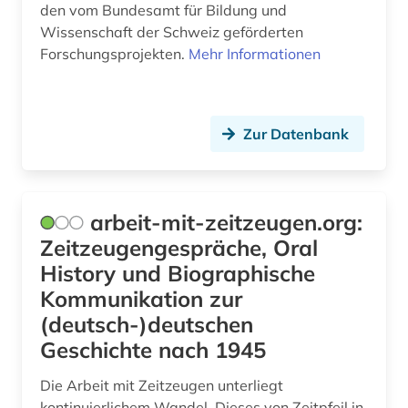
heidelberger akademie der wissenschaften
den vom Bundesamt für Bildung und
(1)
Wissenschaft der Schweiz geförderten
Forschungsprojekten.
Mehr Informationen
herzog august bibliothek (1)
hessen (1)
Zur Datenbank
hirt (1)
hochschularchiv (2)
hochschule (7)
arbeit-mit-zeitzeugen.org:
Zeitzeugengespräche, Oral
hochschulen (1)
History und Biographische
hochschullehrer (3)
Kommunikation zur
(deutsch-)deutschen
hochschulpolitik (1)
Geschichte nach 1945
hochschulschrift (3)
Die Arbeit mit Zeitzeugen unterliegt
hochschulwesen (1)
kontinuierlichem Wandel. Dieses von Zeitpfeil in