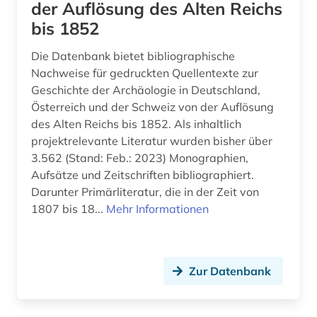
der Auflösung des Alten Reichs
italianistik (1)
bis 1852
japan (3)
Die Datenbank bietet bibliographische
karte (1)
Nachweise für gedruckten Quellentexte zur
Geschichte der Archäologie in Deutschland,
kassel (1)
Österreich und der Schweiz von der Auflösung
des Alten Reichs bis 1852. Als inhaltlich
katalog (1)
projektrelevante Literatur wurden bisher über
klassische archäologie (1)
3.562 (Stand: Feb.: 2023) Monographien,
Aufsätze und Zeitschriften bibliographiert.
klassische philologie (2)
Darunter Primärliteratur, die in der Zeit von
1807 bis 18...
Mehr Informationen
konservierung (2)
krakau (1)
kriegsbeute (2)
Zur Datenbank
krippe (1)