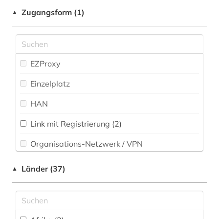
Pädagogik (7)
Zugangsform (1)
▲
aufsatzdatenbank (1)
Philosophie (9)
auktionskatalog (2)
Physik (4)
ausstellung (1)
EZProxy
Politologie (10)
australien (1)
Einzelplatz
Psychologie (6)
autografen (1)
HAN
Rechtswissenschaft (11)
bachelorarbeit (3)
Link mit Registrierung (2)
Romanistik (6)
baden-württemberg (1)
Organisations-Netzwerk / VPN
Slavistik (6)
basel (1)
Shibboleth
Länder (37)
▲
Soziologie (11)
bauakademie (1)
Zugriff vor Ort
Sport (6)
bayern (1)
Technik (9)