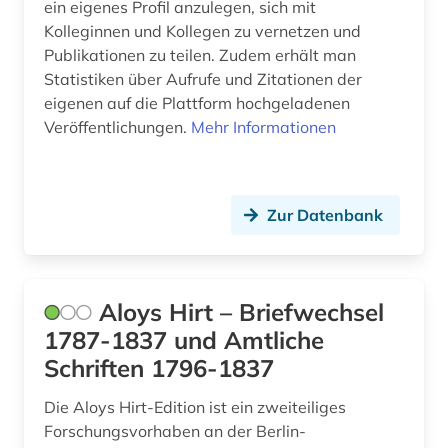
ein eigenes Profil anzulegen, sich mit
Kolleginnen und Kollegen zu vernetzen und
forschungsergebnis (1)
Publikationen zu teilen. Zudem erhält man
Statistiken über Aufrufe und Zitationen der
forschungsförderung (3)
eigenen auf die Plattform hochgeladenen
forschungsprojekt (4)
Veröffentlichungen.
Mehr Informationen
forschungsstipendium (1)
fotografie (1)
Zur Datenbank
frankfurt (1)
frau (1)
Aloys Hirt – Briefwechsel
freie plattform (1)
1787-1837 und Amtliche
Schriften 1796-1837
freie universität berlin (1)
Die Aloys Hirt-Edition ist ein zweiteiliges
freskomalerei (1)
Forschungsvorhaben an der Berlin-