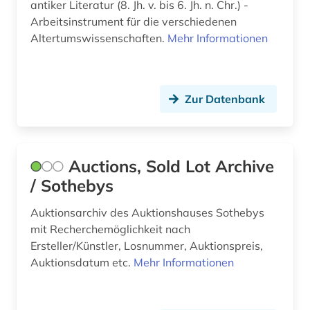
niedersachsen (2)
antiker Literatur (8. Jh. v. bis 6. Jh. n. Chr.) -
Arbeitsinstrument für die verschiedenen
niederösterreich (1)
Altertumswissenschaften.
Mehr Informationen
niger (1)
nigeria (1)
Zur Datenbank
notgemeinschaft der deutschen wissenschaft
(1)
numismatik (1)
Auctions, Sold Lot Archive
/ Sothebys
oberharz (1)
Auktionsarchiv des Auktionshauses Sothebys
objekt (1)
mit Recherchemöglichkeit nach
oder (1)
Ersteller/Künstler, Losnummer, Auktionspreis,
Auktionsdatum etc.
Mehr Informationen
open access (2)
open data (1)