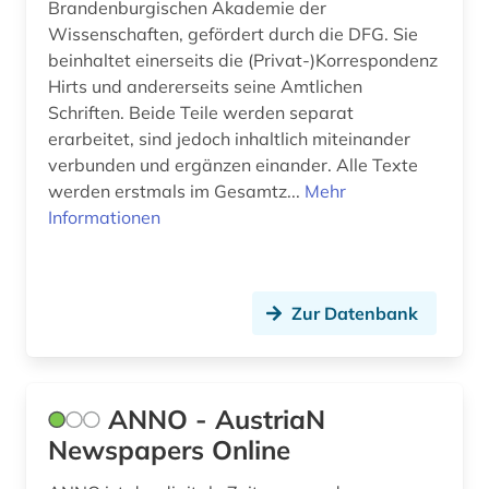
fruchtbringende gesellschaft (1)
Brandenburgischen Akademie der
Wissenschaften, gefördert durch die DFG. Sie
förderung (1)
beinhaltet einerseits die (Privat-)Korrespondenz
Hirts und andererseits seine Amtlichen
führer (1)
Schriften. Beide Teile werden separat
galloromanistik (1)
erarbeitet, sind jedoch inhaltlich miteinander
verbunden und ergänzen einander. Alle Texte
gebrauchsgegenstand (1)
werden erstmals im Gesamtz...
Mehr
Informationen
gedenkstätte (1)
geisteswissenschaften (4)
Zur Datenbank
geldern (1)
gelehrtenverzeichnis (1)
gemälde (1)
ANNO - AustriaN
Newspapers Online
geowissenschaften (1)