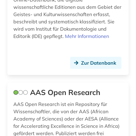
brief (3)
Portugal (1)
wissenschaftliche Editionen aus dem Gebiet der
Geistes- und Kulturwissenschaften erfasst,
briefe (1)
Rheinland-Pfalz (1)
beschreibt und systematisch klassifiziert. Sie
briefsammlung (3)
Roemisches Reich (1)
wird vom Institut für Dokumentologie und
Editorik (IDE) gepflegt.
Mehr Informationen
buchwissenschaft (1)
Russland, Sowjetunion (1)
burkina faso (1)
Saarland (1)
Zur Datenbank
böhmen (1)
Sachsen (1)
charité - universitätsmedizin (1)
Sachsen-Anhalt (2)
charles (1809-1882) (1)
Schweden (3)
AAS Open Research
chemie (2)
Schweiz (4)
AAS Open Research ist ein Repository für
Wissenschaftler, die von der AAS (African
coworking (1)
Suedamerika (1)
Academy of Sciences) oder der AESA (Alliance
for Accelerating Excellence in Science in Africa)
côte divoire (1)
Suedasien (1)
gefördert werden. Publiziert werden frei