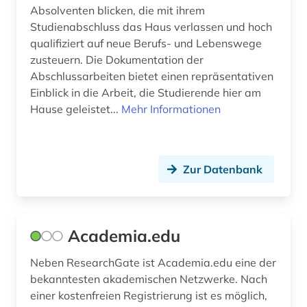
Absolventen blicken, die mit ihrem
exponat (1)
Studienabschluss das Haus verlassen und hoch
qualifiziert auf neue Berufs- und Lebenswege
fachportal (1)
zusteuern. Die Dokumentation der
Abschlussarbeiten bietet einen repräsentativen
fachsprache (1)
Einblick in die Arbeit, die Studierende hier am
Hause geleistet...
fachverband (1)
Mehr Informationen
farbherstellung (1)
feinkeramik (1)
Zur Datenbank
finnland (1)
forschung (17)
Academia.edu
forschungsbibliothek gotha (1)
Neben ResearchGate ist Academia.edu eine der
forschungsdaten (1)
bekanntesten akademischen Netzwerke. Nach
einer kostenfreien Registrierung ist es möglich,
forschungseinrichtung (1)