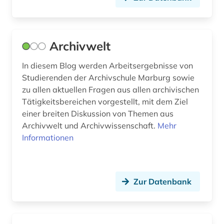
museologie (4)
museum (6)
Archivwelt
museumsbestand (1)
In diesem Blog werden Arbeitsergebnisse von
Studierenden der Archivschule Marburg sowie
museumskunde (3)
zu allen aktuellen Fragen aus allen archivischen
museumswesen (1)
Tätigkeitsbereichen vorgestellt, mit dem Ziel
einer breiten Diskussion von Themen aus
musikinstrument (1)
Archivwelt und Archivwissenschaft.
Mehr
Informationen
mähren (1)
möbel (2)
Zur Datenbank
münze (1)
münzen (1)