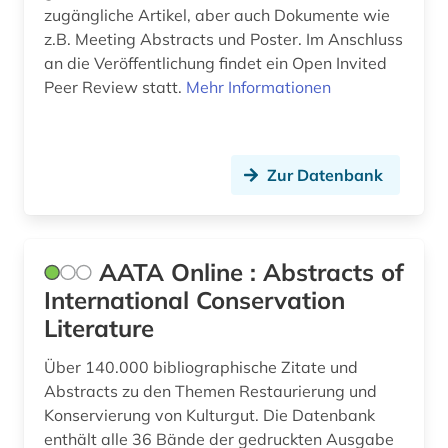
darwin, charles | naturwissenschaftler;
Thueringen (1)
zugängliche Artikel, aber auch Dokumente wie
biologe; geologe (1)
z.B. Meeting Abstracts und Poster. Im Anschluss
Tschechische Republik (1)
an die Veröffentlichung findet ein Open Invited
datenbank (1)
Peer Review statt.
Mehr Informationen
Tuerkei (1)
de inventoribus rerum (1)
Ungarn (2)
deckenmalerei (1)
Zur Datenbank
dendi (1)
deutsch (1)
AATA Online : Abstracts of
deutsche forschungsgemeinschaft (2)
International Conservation
deutschland (7)
Literature
deutschland (ddr) (1)
Über 140.000 bibliographische Zitate und
Abstracts zu den Themen Restaurierung und
digital database (1)
Konservierung von Kulturgut. Die Datenbank
digital object identifier (1)
enthält alle 36 Bände der gedruckten Ausgabe