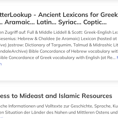
tterLookup - Ancient Lexicons for Greek.
 Aramaic... Latin... Syriac... Coptic...
n Zugriff auf: Full & Middle Liddell & Scott: Greek-English L
Gesenius: Hebrew & Chaldee (ie Aramaic) Lexicon (hosted at
ve) Jastrow: Dictionary of Targumim, Talmud & Midrashic Li
yndaleArchive) Bible Concordance of Hebrew vocabulary with
ible Concordance of Greek vocabulary with English (at Re...
n
ess to Mideast and Islamic Resources
che Informationen und Volltexte zur Geschichte, Sprache, Kul
hen Situation der Länder des Nahen und Mittleren Ostens und