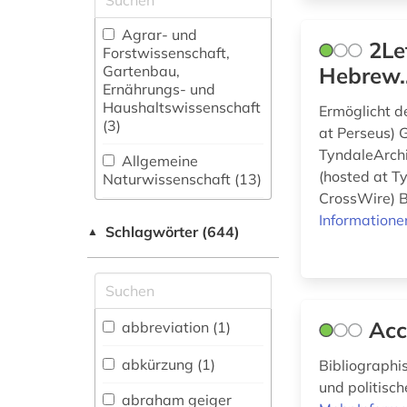
Agrar- und
2Le
Forstwissenschaft,
Gartenbau,
Hebrew...
Ernährungs- und
Haushaltswissenschaft
Ermöglicht de
(3)
at Perseus) 
TyndaleArchi
Allgemeine
(hosted at T
Naturwissenschaft (13)
CrossWire) B
Allgemeine und
Informatione
Schlagwörter (644)
fachübergreifende
▲
Datenbanken (40)
Allgemeine und
vergleichende Sprach-
und
Acc
abbreviation (1)
Literaturwissenschaft.
Indogermanistik.
abkürzung (1)
Bibliographis
Außereuropäische
und politisc
Sprachen und
abraham geiger