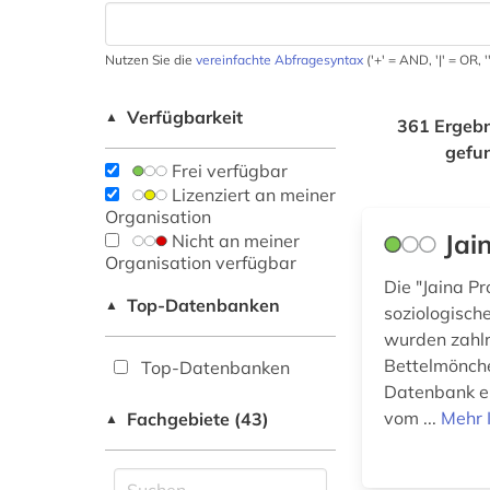
Nutzen Sie die
vereinfachte Abfragesyntax
('+' = AND, '|' = OR,
Verfügbarkeit
▲
361 Ergebn
gefu
Frei verfügbar
Lizenziert an meiner
Organisation
Jai
Nicht an meiner
Organisation verfügbar
Die "Jaina P
Top-Datenbanken
▲
soziologisch
wurden zahlr
Bettelmönche
Top-Datenbanken
Datenbank en
vom ...
Mehr 
Fachgebiete (43)
▲