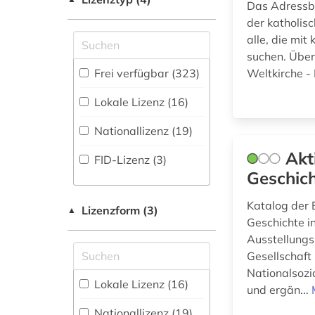
Das Adressbu
(6)
Elektrotechnik,
Biographische
der katholis
Elektronik,
Datenbank (29
)
altes buch (1)
Nachrichtentechnik (3)
alle, die mit
suchen. Über
altes testament (2)
Energietechnik (4)
Buchhandelsverzeichnis
Frei verfügbar (323)
Weltkirche - 
(1
)
altes ägypten (1)
Ethnologie (25)
Lokale Lizenz (16)
Disziplinäre
alttestamentliche
Forschungsdatenrepositorien
Geographie (12)
Nationallizenz (19)
wissenschaft (1)
(1
)
Geowissenschaften
Akt
FID-Lizenz (3)
amtsblatt (3)
Disziplinäre
(5)
Geschic
Repositorien (1
)
Germanistik.
andreas (1)
Katalog der 
Fachbibliographie
Niederlandistik.
Lizenzform (3)
▲
(78
)
Skandinavistik (26)
Geschichte i
anthologie (3)
Ausstellungs
Faktendatenbank
Geschichte (142)
anthroposophie (1)
Gesellschaft
(26
)
Nationalsozi
Geschichte der
antike (3)
Lokale Lizenz (16)
National-,
und ergän...
Pädagogik und des
Regionalbibliographie
Bildungswesens (1)
antike religionen (1)
Nationallizenz (19)