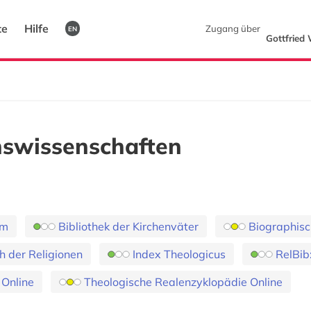
te
Hilfe
Zugang über
EN
Gottfried 
nswissenschaften
om
Bibliothek der Kirchenväter
Biographisc
 der Religionen
Index Theologicus
RelBib:
 Online
Theologische Realenzyklopädie Online