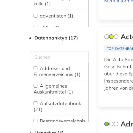
Mehr Informa
Literaturen (41)
kolle (1)
Anglistik.
adventisten (1)
Amerikanistik (16)
afrika (3)
Archäologie (22)
Act
Datenbanktyp (17)
▲
akkadisch (1)
Architektur,
Bauingenieur- und
TOP-DATENBA
akronym (1)
Vermessungswesen
Die Acta San
(16)
almanach (1)
Gesellschaft 
Address- und
Biologie,
über diese Ep
Firmenverzeichnis (1
)
alte geschichte (1)
Biotechnologie (7)
insbesondere
Allgemeines
Jahren von de
altenpflege (1)
Buch- und
Auskunftmittel (1
)
Bibliothekswesen,
alter orient (2)
Informationswissenschaft
Aufsatzdatenbank
(31)
(21
)
altertum (2)
Chemie und
Bestandsverzeichnis
Adr
Pharmazie (5)
(29
)
altertumswissenschaft
Lizenztyp (4)
▲