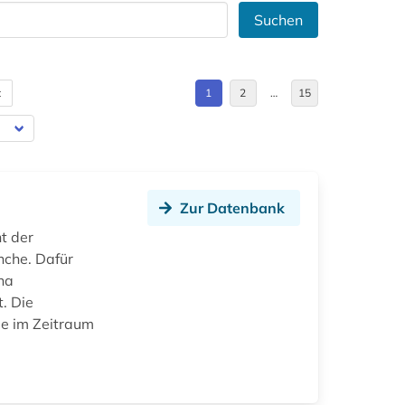
Suchen
t
1
2
…
15
Zur Datenbank
t der
nche. Dafür
na
. Die
ie im Zeitraum