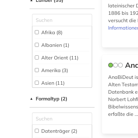
Länder (55)
lateinischer
Medizin (10)
Shibboleth
aristoteles (1)
1886 bis 192
Militärwissenschaft
versucht die 
Zugriff vor Ort
asien (1)
(1)
Informatione
Afrika (8)
asien-afrika-
Musikwissenschaft
wissenschaft (1)
(19)
Albanien (1)
asien-afrika-
Natur- und
Alter Orient (11)
wissenschaften (1)
Umweltschutz (3)
Ana
Amerika (3)
assisi (1)
Pädagogik (15)
AnaBiDeut is
Asien (11)
audio recordings (1)
Alten Testam
Philosophie (56)
Datenbank en
Baden-
audiobibel (1)
Formaltyp (2)
Physik (4)
▲
Norbert Lohf
Wuerttemberg (2)
Bibelwissens
aufklärung (2)
Politologie (17)
Bayern (3)
erfaßte die ..
ausstellungskatalog
Psychologie (8)
Belgien (1)
(1)
Datenträger (2
)
Rechtswissenschaft