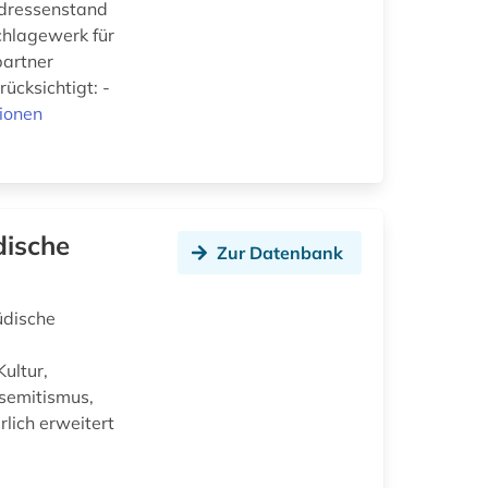
Adressenstand
chlagewerk für
partner
ücksichtigt: -
ionen
dische
Zur Datenbank
üdische
ultur,
semitismus,
lich erweitert