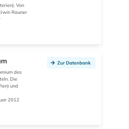
terien). Von
Erwin Rauner
r
ium
Zur Datenbank
nomium des
eln. Die
Wien) und
nuar 2012