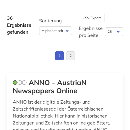
medizin (3)
motorbootsport (1)
36
CSV-Export
Sortierung
Ergebnisse
musik (1)
Ergebnisse
gefunden
pro Seite:
navigation (1)
olympische spiele (2)
1
2
open access (3)
open data (1)
ANNO - AustriaN
open science (1)
Newspapers Online
pflegewissenschaft (1)
ANNO ist der digitale Zeitungs- und
Zeitschriftenlesesaal der Österreichischen
pharmazie (1)
Nationalbibliothek. Hier kann in historischen
Zeitungen und Zeitschriften online geblättert,
physiotherapie (1)
gelesen und bereits gesucht werden. ANNO