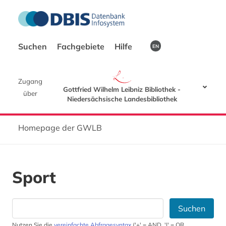
Suchen
Fachgebiete
Hilfe
EN
Zugang
Gottfried Wilhelm Leibniz Bibliothek -
über
Niedersächsische Landesbibliothek
Homepage der GWLB
Sport
Suchen
Nutzen Sie die
vereinfachte Abfragesyntax
('+' = AND, '|' = OR,