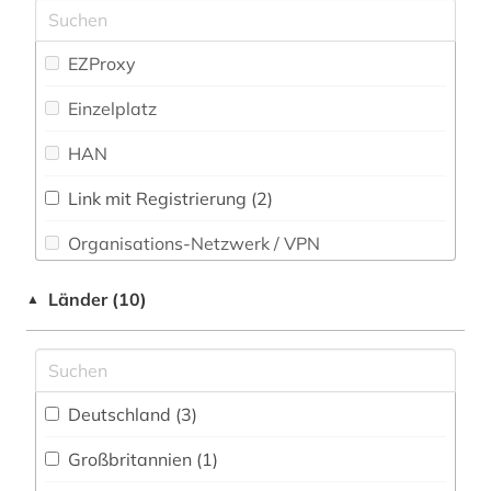
forschungsprojekt (1)
Politologie (10)
frauengeschichte (1)
Psychologie (8)
EZProxy
freie plattform (1)
Rechtswissenschaft (10)
Einzelplatz
fußball (1)
Romanistik (5)
HAN
gedenktag (1)
Slavistik (8)
Link mit Registrierung (2)
geisteswissenschaften (1)
Soziologie (10)
Organisations-Netzwerk / VPN
gender studies (1)
Sport (36)
Shibboleth
Länder (10)
▲
geschichte (1)
Technik (9)
Zugriff vor Ort
geschlechterforschung (1)
Theologie und Religionswissenschaften (6)
großbritannien (1)
Deutschland (3)
Werkstoffwissenschaften und
Fertigungstechnik (5)
gruppenspiel (1)
Großbritannien (1)
Wirtschaftswissenschaften (9)