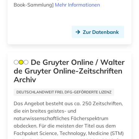
Book-Sammlung]
Mehr Informationen
spiel (1)
sport (10)
sportgeschichte (1)
Zur Datenbank
sportler (1)
sportpolitik (1)
De Gruyter Online / Walter
de Gruyter Online-Zeitschriften
sportpraxis (1)
Archiv
sportpädagogik (1)
DEUTSCHLANDWEIT FREI, DFG-GEFÖRDERTE LIZENZ
sportwissenschaft (6)
Das Angebot besteht aus ca. 250 Zeitschriften,
strategie (1)
die ein breites geistes- und
naturwissenschaftliches Fächerspektrum
tanzsport (1)
abdecken. Für die meisten der Titel aus dem
Fachpaket Science, Technology, Medicine (STM)
test (1)