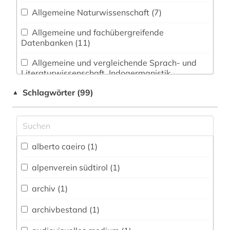
Allgemeine Naturwissenschaft (7)
Allgemeine und fachübergreifende
Datenbanken (11)
Allgemeine und vergleichende Sprach- und
Literaturwissenschaft. Indogermanistik.
Außereuropäische Sprachen und Literaturen (9)
Schlagwörter (99)
▲
Anglistik. Amerikanistik (6)
Archäologie (3)
Architektur, Bauingenieur- und
alberto caeiro (1)
Vermessungswesen (6)
alpenverein südtirol (1)
Biologie, Biotechnologie (9)
archiv (1)
Buch- und Bibliothekswesen,
Informationswissenschaft (4)
archivbestand (1)
Chemie und Pharmazie (6)