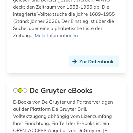
politik (1)
deckt den Zeitraum von 1568-1955 ab. Die
integrierte Volltextsuche die Jahre 1689-1955
popmusik (1)
(Stand: Jänner 2026). Der Einstieg ist über die
Suche, über eine alphabetische Liste der
preprint server (1)
Zeitung...
Mehr Informationen
rhythmusspiel (1)
ricardo reis (1)
Zur Datenbank
schweden (1)
schweiz (1)
De Gruyter eBooks
seemannschaft (1)
E-Books von De Gruyter und Partnerverlagen
segeln (1)
auf der Plattform De Gruyter Brill.
soziale arbeit (1)
Volltextzugang abhängig vom Lizenzumfang
Ihrer Einrichtung. Ein Teil der E-Books ist ein
soziologie (1)
OPEN-ACCESS Angebot von DeGruyter. [E-