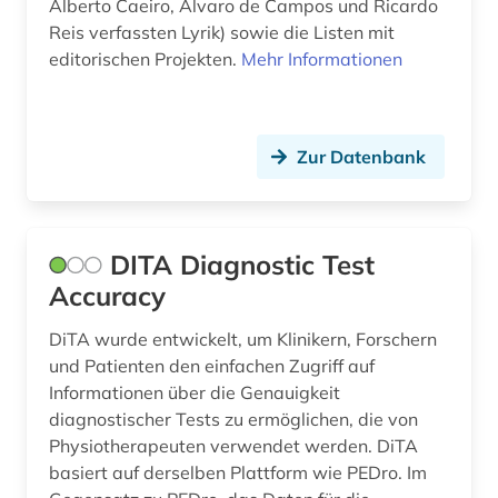
Alberto Caeiro, Álvaro de Campos und Ricardo
zeitschriftenaufsatz (1)
Reis verfassten Lyrik) sowie die Listen mit
editorischen Projekten.
Mehr Informationen
zeitung (1)
zeitzeuge (1)
Zur Datenbank
zentralbibliothek (1)
álvaro de campos (1)
öffentliche forschung (1)
DITA Diagnostic Test
Accuracy
österreichischer alpenverein (1)
DiTA wurde entwickelt, um Klinikern, Forschern
und Patienten den einfachen Zugriff auf
Informationen über die Genauigkeit
diagnostischer Tests zu ermöglichen, die von
Physiotherapeuten verwendet werden. DiTA
basiert auf derselben Plattform wie PEDro. Im