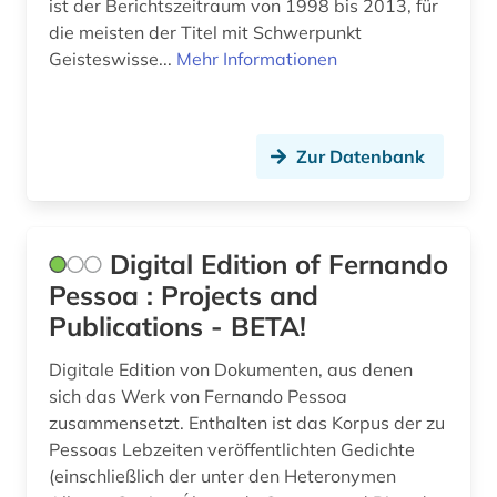
ist der Berichtszeitraum von 1998 bis 2013, für
the new york times (1)
die meisten der Titel mit Schwerpunkt
Geisteswisse...
Mehr Informationen
the washington post (1)
training (1)
Zur Datenbank
trainingswissenschaft (4)
verwaltungswissenschaft (1)
vorabdruck (1)
Digital Edition of Fernando
Pessoa : Projects and
wassersport (1)
Publications - BETA!
werke (1)
Digitale Edition von Dokumenten, aus denen
wissen (1)
sich das Werk von Fernando Pessoa
zusammensetzt. Enthalten ist das Korpus der zu
wörterbuch (1)
Pessoas Lebzeiten veröffentlichten Gedichte
(einschließlich der unter den Heteronymen
zeitschrift (1)