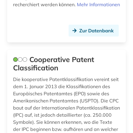
recherchiert werden können.
Mehr Informationen
weimar (1)
welt (1)
weltliteratur (1)
Zur Datenbank
weltraum (1)
weltraumforschung (1)
Cooperative Patent
werkstoff (1)
Classification
wirtschaftswissenschaften (4)
Die kooperative Patentklassifikation vereint seit
dem 1. Januar 2013 die Klassifikationen des
wissenschaft (3)
Europäisches Patentamtes (EPO) sowie des
Amerikanischen Patentamtes (USPTO). Die CPC
wissenschaftliche einrichtung (1)
baut auf der Internationalen Patentklassifikation
wissenschaftsentwicklung (1)
(IPC) auf, ist jedoch detaillierter (ca. 250.000
Symbole). Sie können erkennen, wo die Texte
wissenschaftsgeschichte (3)
der IPC beginnen bzw. aufhören und an welcher