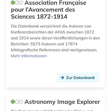
Association Française
informationswissenschaft (1)
pour l’Avancement des
Sciences 1872-1914
ingenieurwissenschaften (2)
Die Datenbank verzeichnet die Autoren von
interaktionen (1)
Konferenzberichten der AFAS zwischen 1872
international (1)
und 1914 sowie deren Veröffentlichungen in den
Berichten. 5573 Autoren und 17874
isaac (1)
bibliografische Referenzen sind nachgewiesen.
Mehr Informationen
iso normen (1)
jahrbuch (1)
Zur Datenbank
jahresbericht (1)
japan (2)
japanologie (1)
Astronomy Image Explorer
kanarische inseln (1)