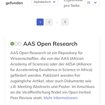
gefunden
elektrotechnik (3)
pro Seite:
Slowakei (1)
eln (1)
Spanien (1)
1
2
…
5
england (1)
Thueringen (3)
englisch (1)
USA (4)
eth zürich (1)
AAS Open Research
Ungarn (1)
europa (3)
AAS Open Research ist ein Repository für
Wissenschaftler, die von der AAS (African
europäische normen (1)
Academy of Sciences) oder der AESA (Alliance
for Accelerating Excellence in Science in Africa)
evaluation (1)
gefördert werden. Publiziert werden frei
evolutionsökologie mariner fische (1)
zugängliche Artikel, aber auch Dokumente wie
z.B. Meeting Abstracts und Poster. Im Anschluss
fachliteratur und software (1)
an die Veröffentlichung findet ein Open Invited
Peer Review statt.
Mehr Informationen
fachportal (1)