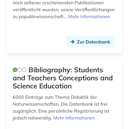
naturwissenschaft (5)
noch seltener erscheinenden Publikationen
veröffentlicht wurden, sowie Veröffentlichungen
naturwissenschaft und technik
zu populärwissenschaft...
Mehr Informationen
&lt;unterrichtsfach&gt; (2)
naturwissenschaften (15)
naturwissenschaftler (1)
Zur Datenbank
neuheit (1)
neuheitsrecherche (1)
Bibliography: Students
and Teachers Conceptions and
newton (1)
Science Education
niederlande (1)
6000 Einträge zum Thema Didaktik der
niederösterreich (1)
Naturwissenschaften. Die Datenbank ist frei
zugänglich. Eine persönliche Registrierung ist
nordamerika (1)
jedoch notwendig.
Mehr Informationen
online-publikation (1)