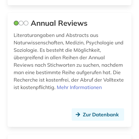
geschichte &lt;1801-1819&gt; (1)
geschichte der naturwissenschaften (2)
Annual Reviews
gesteinskunde (1)
Literaturangaben und Abstracts aus
Naturwissenschaften, Medizin, Psychologie und
gesundheitswissenschaften (2)
Soziologie. Es besteht die Möglichkeit,
übergreifend in allen Reihen der Annual
gewerbliche schutzrechte (1)
Reviews nach Stichworten zu suchen, nachdem
gewerblicher rechtsschutz (1)
man eine bestimmte Reihe aufgerufen hat. Die
Recherche ist kostenfrei, der Abruf der Volltexte
glazialgeologie (1)
ist kostenpflichtig.
Mehr Informationen
glaziologie (1)
glossar (1)
Zur Datenbank
goethe- und schiller-archiv (1)
graue literatur (1)