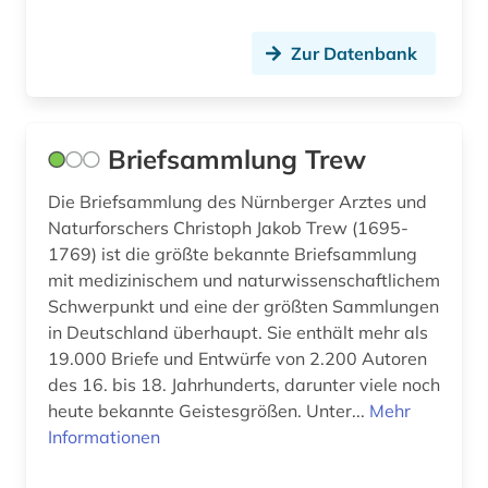
open access (9)
Zur Datenbank
open data (1)
open science (3)
Briefsammlung Trew
patent (7)
Die Briefsammlung des Nürnberger Arztes und
patentanmeldung (1)
Naturforschers Christoph Jakob Trew (1695-
patentklassifikation (1)
1769) ist die größte bekannte Briefsammlung
mit medizinischem und naturwissenschaftlichem
patentrecht (1)
Schwerpunkt und eine der größten Sammlungen
in Deutschland überhaupt. Sie enthält mehr als
pharmazie (8)
19.000 Briefe und Entwürfe von 2.200 Autoren
philosophie (1)
des 16. bis 18. Jahrhunderts, darunter viele noch
heute bekannte Geistesgrößen. Unter...
Mehr
philosophie des mittelalters (1)
Informationen
philosopie in der welt des islam (1)