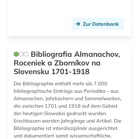
literaturwissenschaften (1)
logik (1)
Zur Datenbank
marine biogeochmie (1)
marine geosysteme (1)
Bibliografia Almanachov,
Roceniek a Zborníkov na
maritime meteorologie (1)
Slovensku 1701-1918
maschinenbau (1)
Die Bibliographie enthält mehr als 7.000
medienwissenschaft (1)
bibliographische Einträge aus Periodika – aus
Almanachen, Jahrbüchern und Sammelwerken,
medizin (10)
die zwischen 1701 und 1918 auf dem Gebiet
meereskunde (1)
der heutigen Slowakei gedruckt wurden.
Erschlossen werden Jahrgänge und Artikel. Die
meeresmikrobiologie (1)
Bibliographie ist interdisziplinär ausgerichtet
und dokumentiert somit wissenschaftliche,
meeresströmung (1)