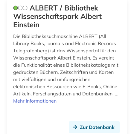
ALBERT / Bibliothek
gebrauchsmuster (2)
Wissenschaftspark Albert
gebrauchsmusteranmeldung (1)
Einstein
gebrauchsmusterrecht (1)
Die Bibliothekssuchmaschine ALBERT (All
geisteswissenschaften (5)
Library Books, journals and Electronic Records
Telegrafenberg) ist das Wissensportal für den
geografie (2)
Wissenschaftspark Albert Einstein. Es vereint
die Funktionalität eines Bibliothekskatalogs mit
geographische daten (1)
gedruckten Büchern, Zeitschriften und Karten
mit vielfältigen und umfangreichen
geologie (1)
elektronischen Ressourcen wie E-Books, Online-
geophysik (1)
Artikeln, Forschungsdaten und Datenbanken. ...
Mehr Informationen
geowissenschaften (2)
geschichte (13)
Zur Datenbank
geschichte &lt;1731-1869&gt; (1)