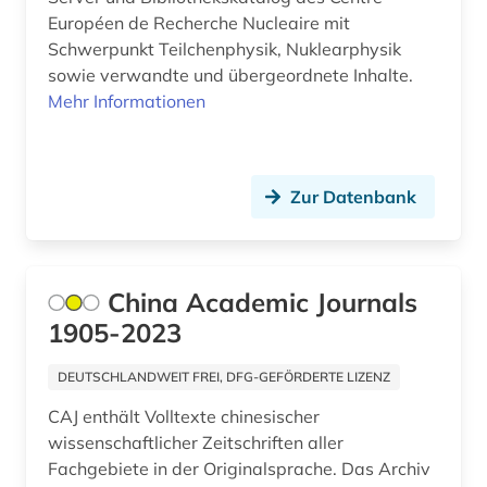
Européen de Recherche Nucleaire mit
scientific collaboration (1)
Schwerpunkt Teilchenphysik, Nuklearphysik
sowie verwandte und übergeordnete Inhalte.
slowakei (1)
Mehr Informationen
sozialwissenschaften (6)
sozinianer (1)
Zur Datenbank
sozinianisch (1)
sozinianismus (1)
China Academic Journals
soziologie (2)
1905-2023
sportwissenschaften (1)
DEUTSCHLANDWEIT FREI, DFG-GEFÖRDERTE LIZENZ
sprachwissenschaft (1)
CAJ enthält Volltexte chinesischer
sprachwissenschaften (1)
wissenschaftlicher Zeitschriften aller
Fachgebiete in der Originalsprache. Das Archiv
stand der technik (1)