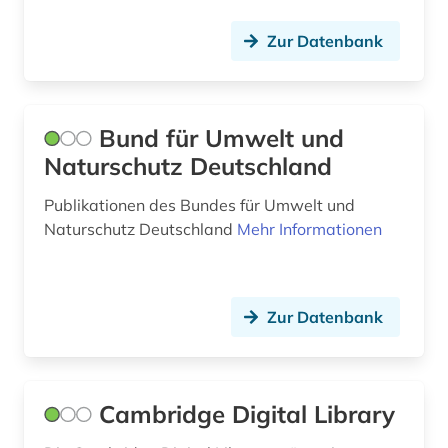
physik (4)
Zur Datenbank
pilz (1)
polarforschung (1)
Bund für Umwelt und
polargebiete (1)
Naturschutz Deutschland
polymerforschung (1)
Publikationen des Bundes für Umwelt und
Naturschutz Deutschland
Mehr Informationen
portal (1)
preprint server (1)
proteine (1)
Zur Datenbank
publikationsportal (1)
publikationsserver (1)
Cambridge Digital Library
pädagogik (2)