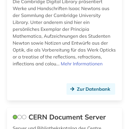
Die Cambridge Digital Library präsentiert
raumfahrt (2)
Werke und Handschriften Isaac Newtons aus
der Sammlung der Cambridge University
recherche (1)
Library. Unter anderem sind hier ein
persönliches Exemplar der Principia
reise (1)
Mathematica, Aufzeichnungen des Studenten
Newton sowie Notizen und Entwürfe aus der
reiseliteratur (1)
Optik, die als Vorbereitung für das Werk Opticks
repository &lt;informatik&gt; (3)
or a treatise of the reflections, refractions,
inflections and colou...
Mehr Informationen
rhône-gebiet (1)
romanistik (1)
Zur Datenbank
sammlung (2)
satellitenbild (1)
schriftverkehr (1)
CERN Document Server
schweden (2)
Server und Bibliothekskatalog des Centre