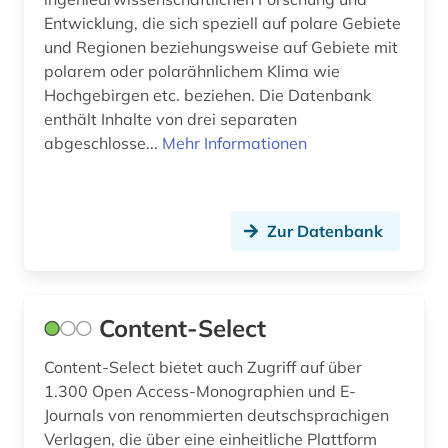
umwelt (2)
Entwicklung, die sich speziell auf polare Gebiete
und Regionen beziehungsweise auf Gebiete mit
umweltgeschichte (1)
polarem oder polarähnlichem Klima wie
Hochgebirgen etc. beziehen. Die Datenbank
umweltschutz (5)
enthält Inhalte von drei separaten
umweltwissenschaften (2)
abgeschlosse...
Mehr Informationen
united states patent and trademark office (1)
untere rhône (1)
Zur Datenbank
usa (5)
verzeichnis (1)
Content-Select
video (1)
Content-Select bietet auch Zugriff auf über
volltext (2)
1.300 Open Access-Monographien und E-
Journals von renommierten deutschsprachigen
vorabdruck (1)
Verlagen, die über eine einheitliche Plattform