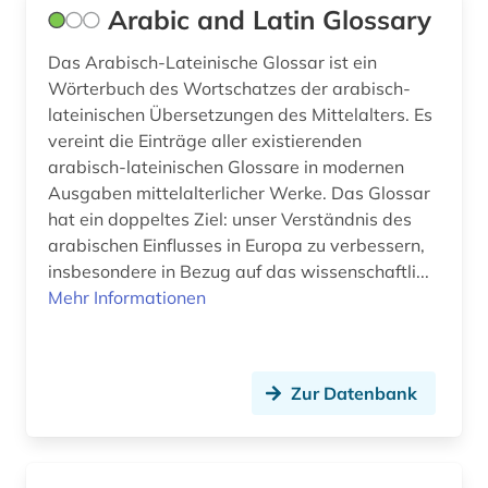
Arabic and Latin Glossary
grenzflächen (1)
Das Arabisch-Lateinische Glossar ist ein
großbritannien (1)
Wörterbuch des Wortschatzes der arabisch-
lateinischen Übersetzungen des Mittelalters. Es
hispanistik (1)
vereint die Einträge aller existierenden
hochenergiephysik (1)
arabisch-lateinischen Glossare in modernen
Ausgaben mittelalterlicher Werke. Das Glossar
hochgebirge (1)
hat ein doppeltes Ziel: unser Verständnis des
arabischen Einflusses in Europa zu verbessern,
humboldt, alexander von | geograf;
insbesondere in Bezug auf das wissenschaftli...
naturwissenschaftler; forschungsreisender;
gelehrter; arzt; schriftsteller; geheimer rat (1)
Mehr Informationen
iberoromanistik (1)
iec normen (1)
Zur Datenbank
impact faktoren (1)
informatik (5)