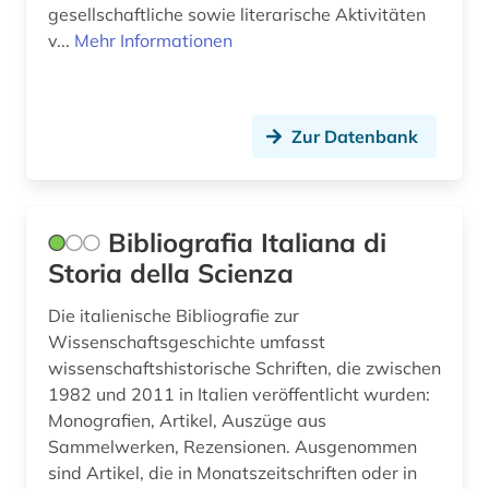
gesellschaftliche sowie literarische Aktivitäten
v...
Mehr Informationen
meeresökologie (1)
mineralogie (1)
nachschlagewerk (1)
Zur Datenbank
nasa (2)
natur (1)
Bibliografia Italiana di
naturereignis (1)
Storia della Scienza
naturkatastrophe (1)
Die italienische Bibliografie zur
Wissenschaftsgeschichte umfasst
naturkatastrophen (1)
wissenschaftshistorische Schriften, die zwischen
1982 und 2011 in Italien veröffentlicht wurden:
naturkundliche sammlung (1)
Monografien, Artikel, Auszüge aus
naturschutz (2)
Sammelwerken, Rezensionen. Ausgenommen
sind Artikel, die in Monatszeitschriften oder in