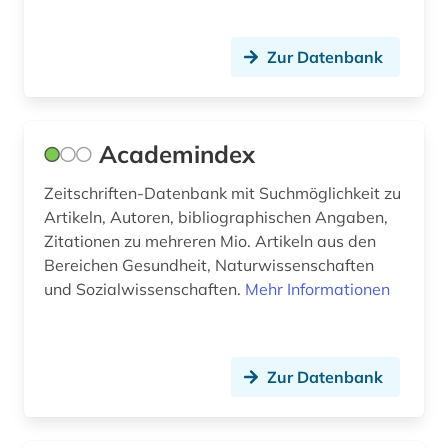
fernerkundung (1)
Zur Datenbank
festkörperforschung (1)
forschung (3)
forschungsdaten (2)
Academindex
forschungsdatenmanagement (1)
Zeitschriften-Datenbank mit Suchmöglichkeit zu
Artikeln, Autoren, bibliographischen Angaben,
forschungsdatenrepositorium (1)
Zitationen zu mehreren Mio. Artikeln aus den
forschungsprojekt (1)
Bereichen Gesundheit, Naturwissenschaften
und Sozialwissenschaften.
Mehr Informationen
forschungsreise (1)
fotografie (1)
Zur Datenbank
frankreich (1)
freie plattform (1)