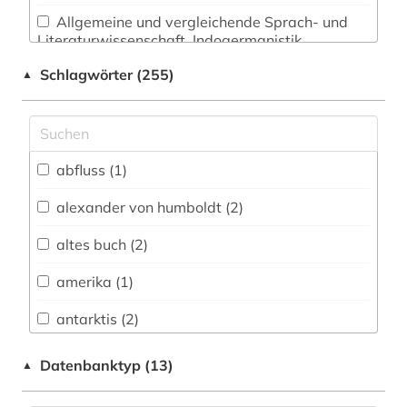
Allgemeine und vergleichende Sprach- und
Literaturwissenschaft. Indogermanistik.
Außereuropäische Sprachen und Literaturen (14)
Schlagwörter (255)
▲
Anglistik. Amerikanistik (10)
Archäologie (3)
Architektur, Bauingenieur- und
abfluss (1)
Vermessungswesen (16)
alexander von humboldt (2)
Biologie, Biotechnologie (44)
altes buch (2)
Buch- und Bibliothekswesen,
Informationswissenschaft (5)
amerika (1)
Chemie und Pharmazie (31)
antarktis (2)
Elektrotechnik, Elektronik, Nachrichtentechnik
anthologie (1)
Datenbanktyp (13)
▲
(19)
anthropozän (1)
Energietechnik (19)