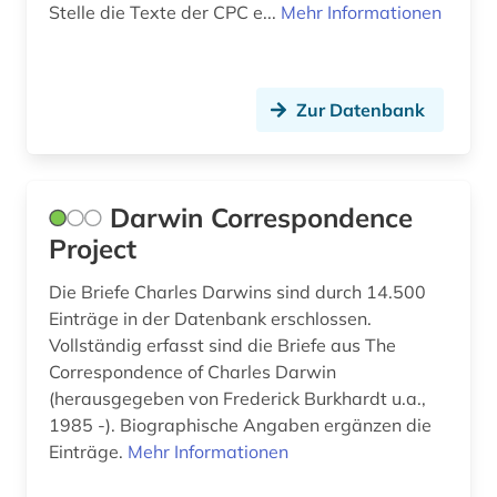
Stelle die Texte der CPC e...
Mehr Informationen
wissenschaftspublizistik (1)
wörterbuch (1)
Zur Datenbank
zeitschrift (3)
zeitschriftenaufsatz (2)
zitatenanalyse (1)
Darwin Correspondence
Project
öffentliche forschung (1)
Die Briefe Charles Darwins sind durch 14.500
ökologie (1)
Einträge in der Datenbank erschlossen.
önormen (1)
Vollständig erfasst sind die Briefe aus The
Correspondence of Charles Darwin
österreich (1)
(herausgegeben von Frederick Burkhardt u.a.,
1985 -). Biographische Angaben ergänzen die
österreichische normen (1)
Einträge.
Mehr Informationen