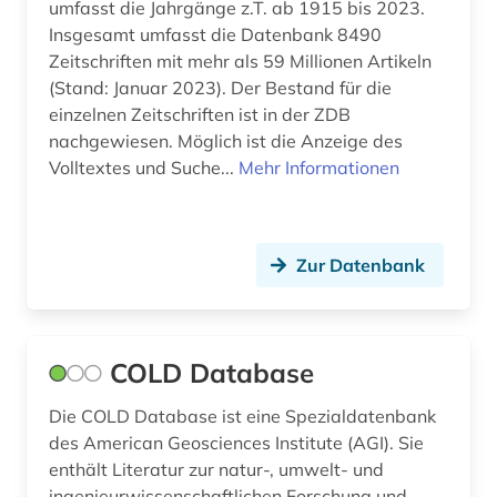
umfasst die Jahrgänge z.T. ab 1915 bis 2023.
Insgesamt umfasst die Datenbank 8490
statistik (1)
Zeitschriften mit mehr als 59 Millionen Artikeln
suchmaschine (1)
(Stand: Januar 2023). Der Bestand für die
einzelnen Zeitschriften ist in der ZDB
tagebuch (1)
nachgewiesen. Möglich ist die Anzeige des
Volltextes und Suche...
Mehr Informationen
technik (12)
technikgeschichte (1)
technische regelwerke und rechtsvorschriften
Zur Datenbank
(1)
teilchenphysik (1)
COLD Database
telekommunikation (1)
Die COLD Database ist eine Spezialdatenbank
thailand (1)
des American Geosciences Institute (AGI). Sie
trew (1)
enthält Literatur zur natur-, umwelt- und
ingenieurwissenschaftlichen Forschung und