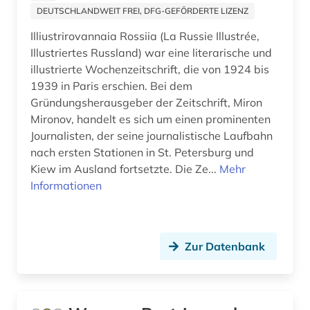
elektronische zeitschrift (3)
DEUTSCHLANDWEIT FREI, DFG-GEFÖRDERTE LIZENZ
Moldawien (1)
elektronisches buch (3)
Illiustrirovannaia Rossiia (La Russie Illustrée,
Niederlande (1)
Illustriertes Russland) war eine literarische und
elektrotechnik (1)
illustrierte Wochenzeitschrift, die von 1924 bis
Norwegen (2)
1939 in Paris erschien. Bei dem
englisch (1)
Gründungsherausgeber der Zeitschrift, Miron
Oesterreich (2)
entscheidungssammlung (1)
Mironov, handelt es sich um einen prominenten
Osmanisches Reich (3)
Journalisten, der seine journalistische Laufbahn
entwicklung (1)
nach ersten Stationen in St. Petersburg und
Ostasien (2)
Kiew im Ausland fortsetzte. Die Ze...
Mehr
erde (1)
Informationen
Osteuropa (3)
estland (1)
Palaestina (3)
europäische union (1)
Polen (3)
Zur Datenbank
evolutionsbiologie (1)
Portugal (1)
fachdidaktik (2)
Russland, Sowjetunion (11)