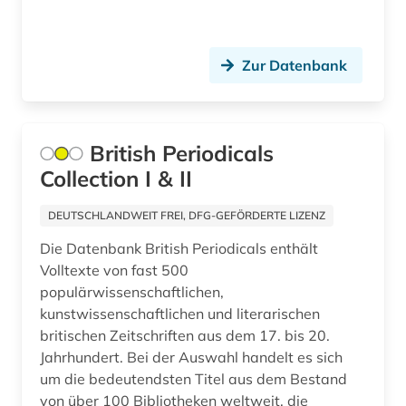
geologie (1)
geophysik (1)
Zur Datenbank
geosystem (1)
geowissenschaften (1)
British Periodicals
Collection I & II
geschichte (14)
geschichte 1699-1812 (1)
DEUTSCHLANDWEIT FREI, DFG-GEFÖRDERTE LIZENZ
Die Datenbank British Periodicals enthält
geschichte 1740-1900 (1)
Volltexte von fast 500
geschichte 1800-1929 (1)
populärwissenschaftlichen,
kunstwissenschaftlichen und literarischen
geschichte 1900-1955 (1)
britischen Zeitschriften aus dem 17. bis 20.
Jahrhundert. Bei der Auswahl handelt es sich
geschichte 1918 - 1989 (1)
um die bedeutendsten Titel aus dem Bestand
geschichte 1920- (1)
von über 100 Bibliotheken weltweit, die