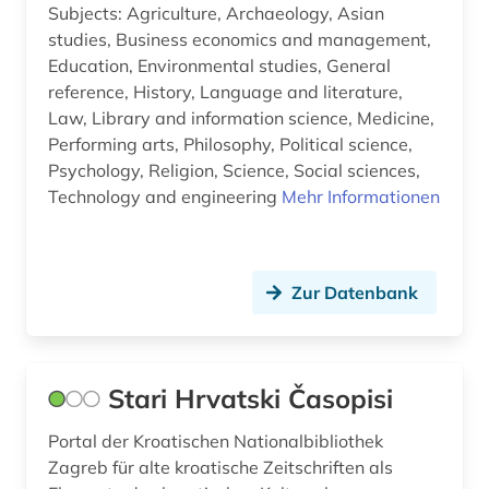
Subjects: Agriculture, Archaeology, Asian
online-publikation (2)
studies, Business economics and management,
online-ressource (1)
Education, Environmental studies, General
reference, History, Language and literature,
open access (3)
Law, Library and information science, Medicine,
Performing arts, Philosophy, Political science,
optik (1)
Psychology, Religion, Science, Social sciences,
organische chemie (1)
Technology and engineering
Mehr Informationen
orientalistik (2)
osmanisch (1)
Zur Datenbank
paläontologie (1)
parlamentsdrucksache (1)
Stari Hrvatski Časopisi
pazifischer raum (1)
Portal der Kroatischen Nationalbibliothek
periodika (1)
Zagreb für alte kroatische Zeitschriften als