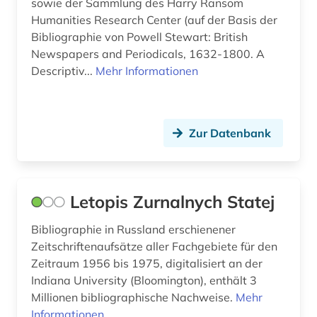
sowie der Sammlung des Harry Ransom
Humanities Research Center (auf der Basis der
indien (1)
Bibliographie von Powell Stewart: British
Newspapers and Periodicals, 1632-1800. A
industrie (1)
Descriptiv...
Mehr Informationen
informatik (1)
informationswissenschaften (1)
Zur Datenbank
inhalt (1)
inhaltsverzeichnis (4)
Letopis Zurnalnych Statej
interdisziplinarität (1)
investitionsberichte (1)
Bibliographie in Russland erschienener
Zeitschriftenaufsätze aller Fachgebiete für den
irak (1)
Zeitraum 1956 bis 1975, digitalisiert an der
Indiana University (Bloomington), enthält 3
iran (1)
Millionen bibliographische Nachweise.
Mehr
Informationen
islam (2)