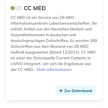
CC MED
theoretische chemie (1)
CC MED ist ein Service von ZB MED -
tschechien (1)
Informationszentrum Lebenswissenschaften. Sie
tschechoslowakei (1)
enthät Artikel aus den Bereichen Medizin und
Gesundheitswesen in deutschen und
türkei (1)
deutschsprachigen Zeitschriften. Es werden 389
Zeitschriften aus dem Bestand von ZB MED
türkisch (1)
laufend ausgewertet (Stand 12/2021). CC MED
ukraine (1)
ist unter der Datenquelle Current Contents in
LIVIVO integriert. Um sich die Ergebnisse aus
umweltwissenschaften (1)
der CC-MED...
Mehr Informationen
universität (1)
unternehmen (1)
Zur Datenbank
uruguay (1)
usa (10)