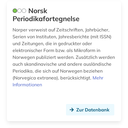
sportwissenschaft (1)
Norsk
Periodikafortegnelse
sprache (1)
Norper verweist auf Zeitschriften, Jahrbücher,
sprachwissenschaft (3)
Serien von Instituten, Jahresberichte (mit ISSN)
und Zeitungen, die in gedruckter oder
swot analyse (1)
elektronischer Form bzw. als Mikroform in
südasien (1)
Norwegen publiziert werden. Zusätzlich werden
auch skandinavische und andere ausländische
tagebuch (1)
Periodika, die sich auf Norwegen beziehen
(Norvegica extranea), berücksichtigt.
Mehr
taiwan (2)
Informationen
taliban (1)
technik (4)
Zur Datenbank
tektonik (1)
theologie (1)