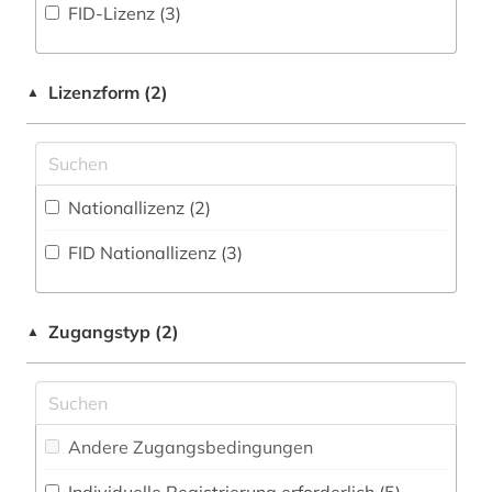
FID-Lizenz (3)
National-, Regionalbibliographie (6
)
arbeitsbedingungen (1)
Kunstgeschichte (7)
Portal (17
)
arbeitsrecht (1)
Maschinenbau (2)
Lizenzform (2)
▲
Sammlung Nicht-Textueller-Materialien (2
)
archiv (1)
Mathematik (9)
Volltextdatenbank (124
)
argentinien (1)
Medien- und Kommunikationswissenschaften,
Kommunikationsdesign (20)
Wörterbuch, Enzyklopädie, Nachschlagwerk
Nationallizenz (2)
artikelsuche (2)
(4
)
Medizin (22)
FID Nationallizenz (3)
astrobiologie (1)
Zeitung (24
)
Militärwissenschaft (3)
aufsatzsammlung (1)
Zeitungs-, Zeitschriftenbibliographie (41
)
Musikwissenschaft (7)
Zugangstyp (2)
▲
auswanderung (1)
Natur- und Umweltschutz (6)
avantgarde (1)
Pädagogik (8)
baurecht (1)
Andere Zugangsbedingungen
Philosophie (8)
bayerische staatsbibliothek (1)