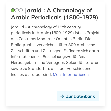
software (1)
Jaraid : A Chronology of
Arabic Periodicals (1800-1929)
softwareentwicklung (1)
Jaraʾid - A chronology of 19th century
solar-terrestrische physik (1)
periodicals in Arabic (1800-1929) ist ein Projekt
sowjetunion (6)
des Zentrums Moderner Orient in Berlin. Die
Bibliographie verzeichnet über 800 arabische
sozialwissenschaften (9)
Zeitschriften und Zeitungen. Es finden sich darin
Informationen zu Erscheinungsverläufen,
soziologie (1)
Herausgebern und Verlegern, Sekundärliteratur
spanien (2)
sowie zu Standorten, die über verschiedene
Indizes aufrufbar sind.
Mehr Informationen
spanisch (2)
spanische philologie (1)
Zur Datenbank
spektroskopie (1)
spessart (1)