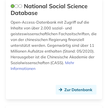
National Social Science
verlag (1)
Database
verlagsdatenbank (1)
Open-Access-Datenbank mit Zugriff auf die
Inhalte von über 2.000 sozial- und
verzeichnis (3)
geisteswissenschaftlichen Fachzeitschriften, die
videokonferenz (1)
von der chinesischen Regierung finanziell
unterstützt werden. Gegenwärtig sind über 11
vorderer orient (1)
Millionen Aufsätze enthalten (Stand: 05/2020).
Herausgeber ist die Chinesische Akademie der
wales (1)
Sozialwissenschaften (CASS).
Mehr
warschauer pakt (1)
Informationen
werkausgabe (1)
wirtschaft (3)
Zur Datenbank
wirtschaftswissenschaften (1)
wissenschaft (2)