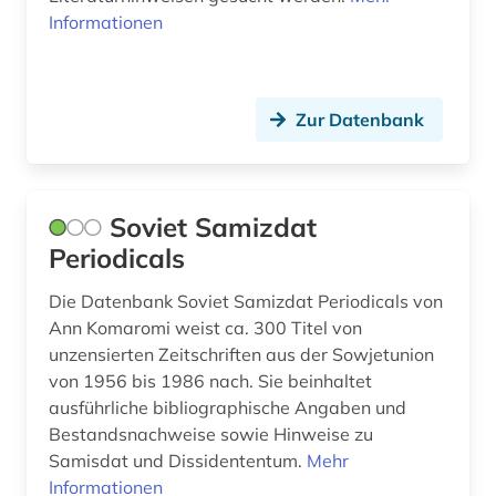
presse (4)
Informationen
pressearchiv (2)
primärquelle (1)
Zur Datenbank
programmierung (1)
psychoanalyse (1)
Soviet Samizdat
psychologie (2)
Periodicals
publikation (1)
Die Datenbank Soviet Samizdat Periodicals von
Ann Komaromi weist ca. 300 Titel von
publizistik (1)
unzensierten Zeitschriften aus der Sowjetunion
von 1956 bis 1986 nach. Sie beinhaltet
pädagogik (1)
ausführliche bibliographische Angaben und
quelle (7)
Bestandsnachweise sowie Hinweise zu
Samisdat und Dissidententum.
Mehr
quellensammlung (2)
Informationen