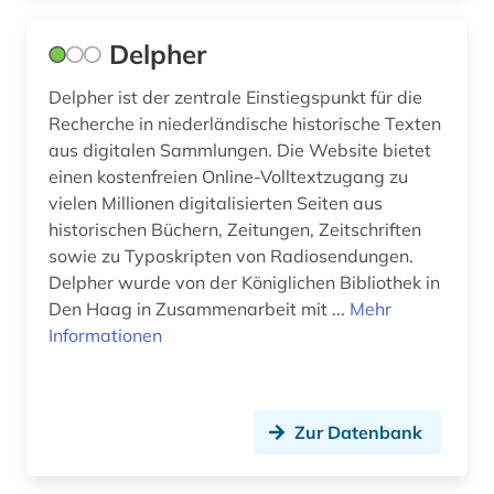
samisdat (1)
Delpher
sammelband (1)
Delpher ist der zentrale Einstiegspunkt für die
sammlung (1)
Recherche in niederländische historische Texten
aus digitalen Sammlungen. Die Website bietet
schweden (2)
einen kostenfreien Online-Volltextzugang zu
vielen Millionen digitalisierten Seiten aus
schweiz (7)
historischen Büchern, Zeitungen, Zeitschriften
sedimentologie (1)
sowie zu Typoskripten von Radiosendungen.
Delpher wurde von der Königlichen Bibliothek in
serbien (1)
Den Haag in Zusammenarbeit mit ...
Mehr
Informationen
sigmund (1)
skandinavien (1)
Zur Datenbank
slavistik (1)
slawistik (1)