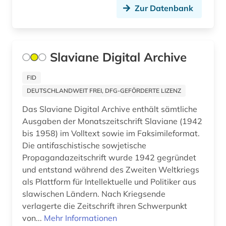
Zur Datenbank
finnougristik (1)
USA (5)
forschung (1)
Ukraine (1)
Slaviane Digital Archive
fortlaufendes sammelwerk (1)
Ungarn (1)
fotografie (1)
FID
Zypern (1)
DEUTSCHLANDWEIT FREI, DFG-GEFÖRDERTE LIZENZ
frankreich (2)
Das Slaviane Digital Archive enthält sämtliche
frauenbewegung (1)
Ausgaben der Monatszeitschrift Slaviane (1942
bis 1958) im Volltext sowie im Faksimileformat.
freud (1)
Die antifaschistische sowjetische
Propagandazeitschrift wurde 1942 gegründet
geisteswissenschaften (6)
und entstand während des Zweiten Weltkriegs
genetik (1)
als Plattform für Intellektuelle und Politiker aus
slawischen Ländern. Nach Kriegsende
geobiologie (1)
verlagerte die Zeitschrift ihren Schwerpunkt
von...
Mehr Informationen
geochemie (1)