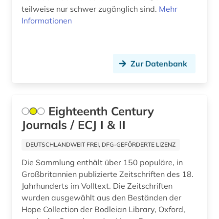
teilweise nur schwer zugänglich sind.
Mehr
geschichte 1945-1991 (1)
Informationen
geschichte 1950-2005 (1)
geschichte 1996 (1)
Zur Datenbank
geschichte anfänge-1750 (1)
gesellschaft (1)
Eighteenth Century
großbritannien (8)
Journals / ECJ I & II
heimatkunde (2)
DEUTSCHLANDWEIT FREI, DFG-GEFÖRDERTE LIZENZ
hispanistik (3)
Die Sammlung enthält über 150 populäre, in
Großbritannien publizierte Zeitschriften des 18.
humanbiologie (1)
Jahrhunderts im Volltext. Die Zeitschriften
hydrologie (1)
wurden ausgewählt aus den Beständen der
Hope Collection der Bodleian Library, Oxford,
iberoromanistik (2)