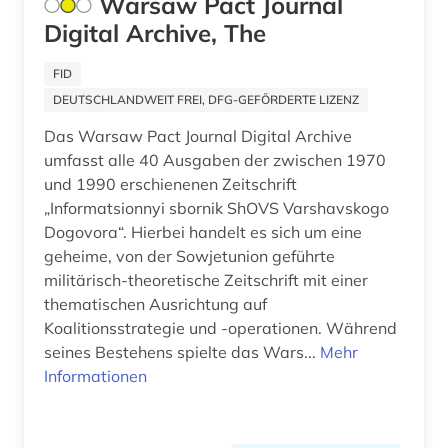
Warsaw Pact Journal
fernerkundung (2)
Digital Archive, The
Schweden (2)
fernsehsendung (2)
Schweiz (8)
FID
festschrift (1)
DEUTSCHLANDWEIT FREI, DFG-GEFÖRDERTE LIZENZ
Serbien (1)
fid adlr.link für die medien-, kommunikations-
Das Warsaw Pact Journal Digital Archive
und filmwissenschaft (1)
Skandinavien (1)
umfasst alle 40 Ausgaben der zwischen 1970
und 1990 erschienenen Zeitschrift
fid benelux (1)
Slowakei (2)
„Informatsionnyi sbornik ShOVS Varshavskogo
fid nahost-, nordafrika- und islamstudien (1)
Dogovora“. Hierbei handelt es sich um eine
Spanien (3)
geheime, von der Sowjetunion geführte
fid nordeuropa (1)
Suedamerika (4)
militärisch-theoretische Zeitschrift mit einer
thematischen Ausrichtung auf
fid ost-, ostmittel- und südosteuropa (8)
Suedostasien (1)
Koalitionsstrategie und -operationen. Während
film (1)
seines Bestehens spielte das Wars...
Mehr
Suedosteuropa (4)
Informationen
filmarchiv (2)
Tschechische Republik (3)
finanzberichte (1)
Tuerkei (4)