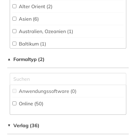
Alter Orient (2)
byzanz (1)
Asien (6)
cd-rom (1)
Australien, Ozeanien (1)
chemie (18)
Baltikum (1)
china (4)
Bayern (2)
Formaltyp (2)
▲
computer (1)
Belarus (1)
cytologie (1)
Byzantinisches Reich (2)
data mining (1)
Anwendungssoftware (0
)
China (5)
datenanalyse (1)
Online (50
)
Deutschland (15)
datentechnik (1)
Deutschland (DDR) (1)
datenverarbeitung (2)
Verlag (36)
▼
Estland (1)
design (1)