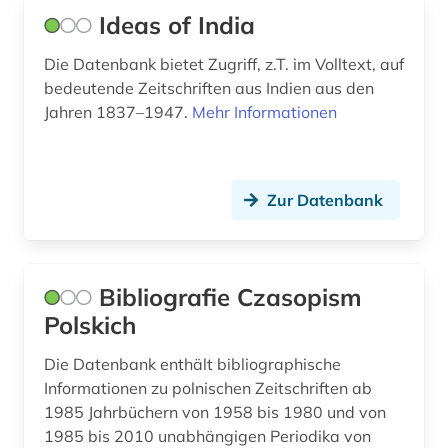
medienwissenschaft (3)
Ideas of India
medizin (10)
Die Datenbank bietet Zugriff, z.T. im Volltext, auf
bedeutende Zeitschriften aus Indien aus den
meereskunde (1)
Jahren 1837–1947.
Mehr Informationen
militär (2)
militärwesen (1)
Zur Datenbank
militärwissenschaft (1)
mla international bibliography (1)
mla international bibliography of books and
Bibliografie Czasopism
articles on the modern languages and literatures
Polskich
(1)
Die Datenbank enthält bibliographische
modellierung (1)
Informationen zu polnischen Zeitschriften ab
1985 Jahrbüchern von 1958 bis 1980 und von
moldawien (1)
1985 bis 2010 unabhängigen Periodika von