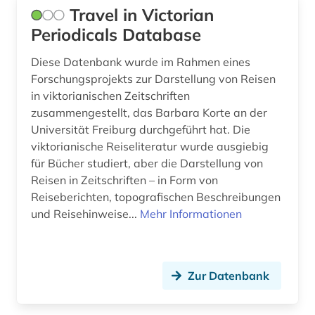
Travel in Victorian
wissenschaftliche literatur (1)
Periodicals Database
wissenschaftliche zeitschrift (2)
Diese Datenbank wurde im Rahmen eines
Forschungsprojekts zur Darstellung von Reisen
zeitschrift (201)
in viktorianischen Zeitschriften
zusammengestellt, das Barbara Korte an der
zeitschriftenaufsatz (50)
Universität Freiburg durchgeführt hat. Die
zeitschrifteninhaltsauswertung (2)
viktorianische Reiseliteratur wurde ausgiebig
für Bücher studiert, aber die Darstellung von
zeitung (34)
Reisen in Zeitschriften – in Form von
Reiseberichten, topografischen Beschreibungen
zeitungsartikel (1)
und Reisehinweise...
Mehr Informationen
zeitungsaufsatz (1)
zellbiologie (1)
Zur Datenbank
zoologie (1)