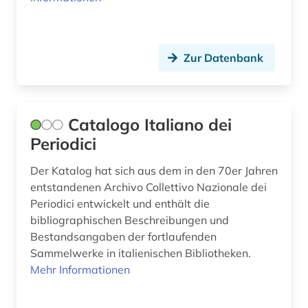
italianistik (2)
italien (1)
Zur Datenbank
italienisch (2)
jahrbuch (3)
Catalogo Italiano dei
japan (2)
Periodici
jazz (1)
Der Katalog hat sich aus dem in den 70er Jahren
entstandenen Archivo Collettivo Nazionale dei
jugendkultur (1)
Periodici entwickelt und enthält die
bibliographischen Beschreibungen und
kanada (1)
Bestandsangaben der fortlaufenden
karibik (1)
Sammelwerke in italienischen Bibliotheken.
Mehr Informationen
katalog (9)