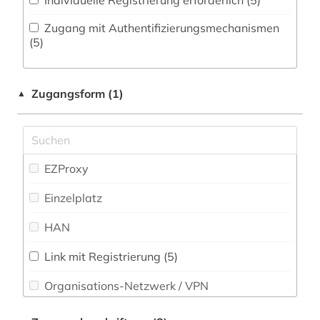
Individuelle Registrierung erforderlich (5)
Physik (21)
bayern (1)
Zugang mit Authentifizierungsmechanismen
Politologie (17)
(5)
behörde (1)
Psychologie (13)
belarus (1)
Zugangsform (1)
▲
Rechtswissenschaft (13)
bericht (1)
Romanistik (14)
bibliografie (20)
Slavistik (15)
EZProxy
bibliographie (23)
Soziologie (17)
Einzelplatz
bibliographie 1700-1900 (1)
Sport (4)
HAN
bibliographie 1800 - 2009 (1)
Technik (10)
bibliothek (7)
Link mit Registrierung (5)
Theologie und Religionswissenschaften (5)
Organisations-Netzwerk / VPN
bildungswesen (1)
Werkstoffwissenschaften und
Shibboleth
biologie (2)
Fertigungstechnik (5)