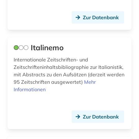
lettland (1)
liechtenstein (1)
Zur Datenbank
litauen (1)
literatur (7)
Italinemo
literaturwissenschaft (6)
Internationale Zeitschriften- und
loseblattausgabe (1)
Zeitschrifteninhaltsbibliographie zur Italianistik,
mit Abstracts zu den Aufsätzen (derzeit werden
low countries studies (1)
95 Zeitschriften ausgewertet)
Mehr
Informationen
manuskript (1)
massenmedien (1)
materialwissenschaft (1)
Zur Datenbank
mathematik (3)