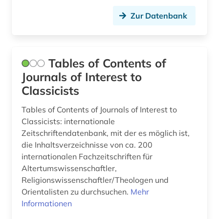
klassische philologie (1)
Zur Datenbank
kommentar (2)
kommunikationswissenschaft (1)
konferenzschrift (1)
Tables of Contents of
Journals of Interest to
kroatien (3)
Classicists
kultur (1)
Tables of Contents of Journals of Interest to
kulturwissenschaften (4)
Classicists: internationale
Zeitschriftendatenbank, mit der es möglich ist,
kunst (1)
die Inhaltsverzeichnisse von ca. 200
internationalen Fachzeitschriften für
kunstgeschichte (1)
Altertumswissenschaftler,
Religionswissenschaftler/Theologen und
landeskunde (3)
Orientalisten zu durchsuchen.
Mehr
lateinamerika (2)
Informationen