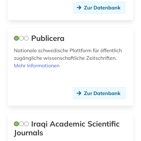
nanophotonik (1)
Zur Datenbank
naturschutz (1)
naturstoffchemie (1)
Publicera
naturwissenschaft (1)
Nationale schwedische Plattform für öffentlich
naturwissenschaften (9)
zugängliche wissenschaftliche Zeitschriften.
Mehr Informationen
neuseeland (1)
niederlande (1)
niedersachsen (2)
Zur Datenbank
nordafrika (1)
norwegen (1)
Iraqi Academic Scientific
Journals
online-informationssystem (1)