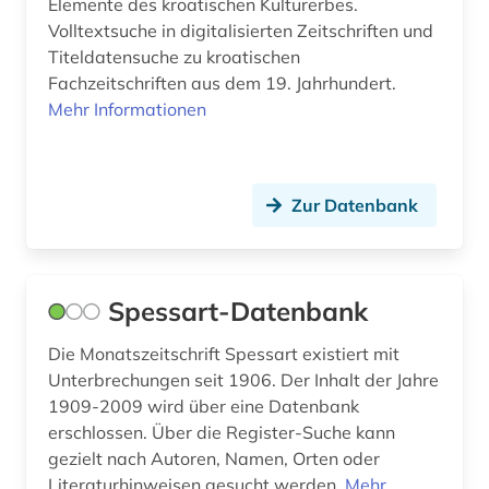
Elemente des kroatischen Kulturerbes.
persisch (1)
Volltextsuche in digitalisierten Zeitschriften und
Titeldatensuche zu kroatischen
personal computer (1)
Fachzeitschriften aus dem 19. Jahrhundert.
pharmazie (11)
Mehr Informationen
philologie (1)
philosophie (2)
Zur Datenbank
physik (8)
physikalische chemie (1)
Spessart-Datenbank
planetologie (1)
Die Monatszeitschrift Spessart existiert mit
polen (2)
Unterbrechungen seit 1906. Der Inhalt der Jahre
1909-2009 wird über eine Datenbank
politik (9)
erschlossen. Über die Register-Suche kann
gezielt nach Autoren, Namen, Orten oder
portugal (1)
Literaturhinweisen gesucht werden.
Mehr