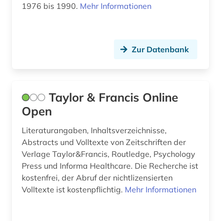
molekularbiologie (3)
1976 bis 1990.
Mehr Informationen
molekularphysik und chemische physik (1)
monitoring (1)
Zur Datenbank
mudjahedin (1)
multidisziplinäre chemie (1)
Taylor & Francis Online
multilinguale indexierung (1)
Open
musik (2)
Literaturangaben, Inhaltsverzeichnisse,
Abstracts und Volltexte von Zeitschriften der
musikzeitschrift (1)
Verlage Taylor&Francis, Routledge, Psychology
münchen (1)
Press und Informa Healthcare. Die Recherche ist
kostenfrei, der Abruf der nichtlizensierten
naher osten (1)
Volltexte ist kostenpflichtig.
Mehr Informationen
nanolithographie (1)