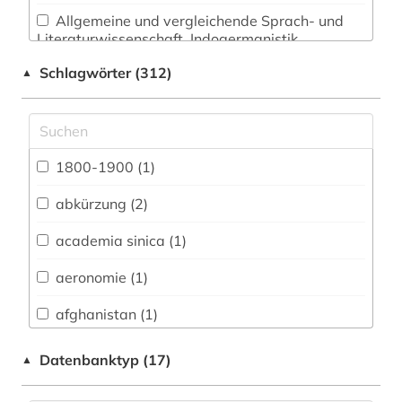
Allgemeine und vergleichende Sprach- und
Literaturwissenschaft. Indogermanistik.
Außereuropäische Sprachen und Literaturen (14)
Schlagwörter (312)
▲
Anglistik. Amerikanistik (15)
Archäologie (4)
Architektur, Bauingenieur- und
1800-1900 (1)
Vermessungswesen (5)
abkürzung (2)
Biologie, Biotechnologie (21)
academia sinica (1)
Buch- und Bibliothekswesen,
Informationswissenschaft (6)
aeronomie (1)
Chemie und Pharmazie (19)
afghanistan (1)
Elektrotechnik, Elektronik, Nachrichtentechnik
afroamerikaner (2)
Datenbanktyp (17)
▲
(7)
agence france-presse (1)
Energietechnik (5)