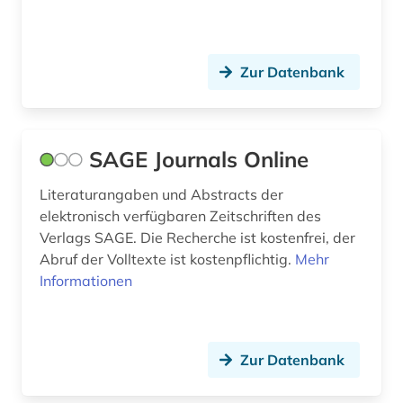
radioastronomie (1)
recht (5)
Zur Datenbank
rechtswissenschaft (1)
rechtswissenschaften (1)
SAGE Journals Online
regierung (1)
Literaturangaben und Abstracts der
reiseliteratur (1)
elektronisch verfügbaren Zeitschriften des
Verlags SAGE. Die Recherche ist kostenfrei, der
religionswissenschaft (1)
Abruf der Volltexte ist kostenpflichtig.
Mehr
rezension (1)
Informationen
rock (1)
rundfunk (1)
Zur Datenbank
russland (9)