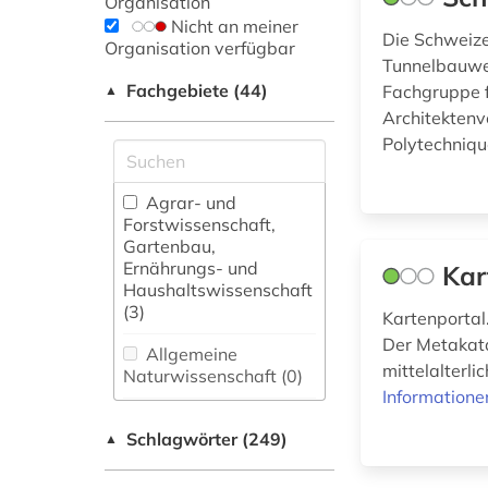
Organisation
Nicht an meiner
Die Schweiz
Organisation verfügbar
Tunnelbauwer
Fachgebiete (44)
Fachgruppe f
▲
Architektenv
Polytechniqu
Agrar- und
Forstwissenschaft,
Gartenbau,
Ernährungs- und
Kar
Haushaltswissenschaft
(3)
Kartenportal
Der Metakata
Allgemeine
mittelalterl
Naturwissenschaft (0)
Informatione
Allgemeine und
Schlagwörter (249)
fachübergreifende
▲
Datenbanken (41)