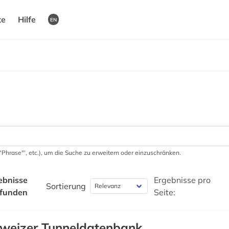
te
Hilfe
EN
 '"Phrase"', etc.), um die Suche zu erweitern oder einzuschränken.
ebnisse
Ergebnisse pro
Sortierung
funden
Seite:
weizer Tunneldatenbank