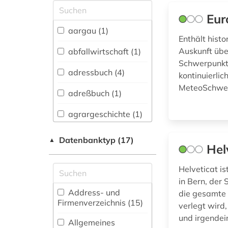
Allgemeine und
Eur
vergleichende Sprach-
und
aargau (1)
Literaturwissenschaft.
Enthält hist
Indogermanistik.
Auskunft übe
abfallwirtschaft (1)
Außereuropäische
Schwerpunkt 
Sprachen und
adressbuch (4)
kontinuierli
Literaturen (2)
MeteoSchwei
adreßbuch (1)
Anglistik.
Amerikanistik (0)
agrargeschichte (1)
Archäologie (0)
alfred escher (1)
Datenbanktyp (17)
▲
Hel
Architektur,
alte drucke (1)
Bauingenieur- und
Helveticat i
Vermessungswesen (5)
amtsdrucksache (1)
in Bern, der
Biologie,
Address- und
die gesamte 
ansichtskarte (1)
Biotechnologie (1)
Firmenverzeichnis (15
)
verlegt wird
und irgendei
arbeitsrecht (1)
Buch- und
Allgemeines