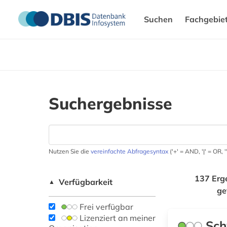
Suchen
Fachgebie
Suchergebnisse
Nutzen Sie die
vereinfachte Abfragesyntax
('+' = AND, '|' = OR,
137 Erg
Verfügbarkeit
▲
ge
Frei verfügbar
Lizenziert an meiner
Sch