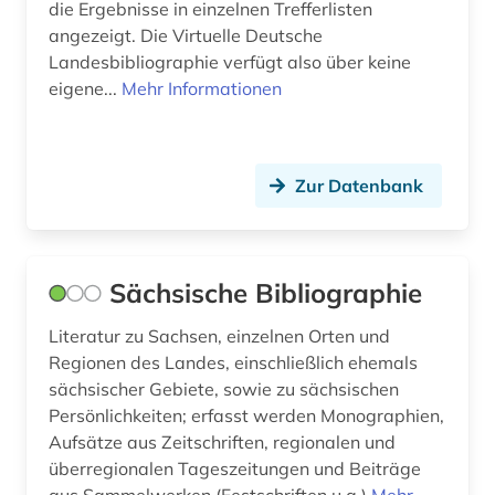
die Ergebnisse in einzelnen Trefferlisten
Thueringen (7)
angezeigt. Die Virtuelle Deutsche
personenverzeichnis (1)
Tschechische Republik (2)
Landesbibliographie verfügt also über keine
eigene...
Mehr Informationen
pfarrer (1)
USA (1)
pirna (1)
Ungarn (2)
plauen (1)
Zur Datenbank
politik (2)
portal (1)
Sächsische Bibliographie
predigt (1)
Literatur zu Sachsen, einzelnen Orten und
professor (1)
Regionen des Landes, einschließlich ehemals
sächsischer Gebiete, sowie zu sächsischen
protestantismus (1)
Persönlichkeiten; erfasst werden Monographien,
Aufsätze aus Zeitschriften, regionalen und
quelle (6)
überregionalen Tageszeitungen und Beiträge