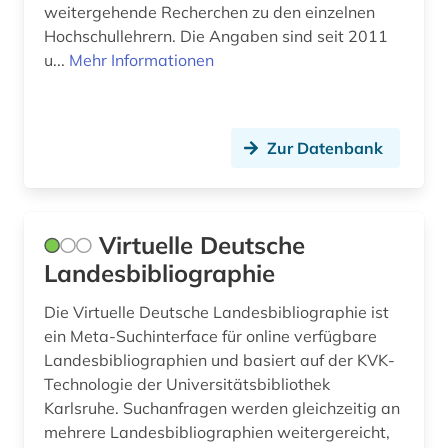
Polen (3)
weitergehende Recherchen zu den einzelnen
Hochschullehrern. Die Angaben sind seit 2011
landtag (2)
Rheinland-Pfalz (5)
u...
Mehr Informationen
lausitz (1)
Rumänien (2)
leipzig (3)
Russland, Sowjetunion (1)
Zur Datenbank
meißen (1)
Saarland (2)
museum (2)
Sachsen-Anhalt (6)
Virtuelle Deutsche
museumswesen (1)
Schleswig-Holstein (3)
Landesbibliographie
niedersorbisch (2)
Schweiz (2)
Die Virtuelle Deutsche Landesbibliographie ist
online-publikation (1)
Slowakei (2)
ein Meta-Suchinterface für online verfügbare
Landesbibliographien und basiert auf der KVK-
ostmitteleuropa (1)
Slowenien (1)
Technologie der Universitätsbibliothek
parlamentsdrucksache (1)
Karlsruhe. Suchanfragen werden gleichzeitig an
Suedosteuropa (1)
mehrere Landesbibliographien weitergereicht,
personen (1)