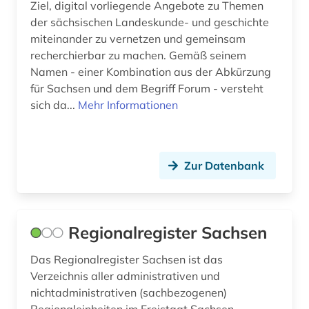
Ziel, digital vorliegende Angebote zu Themen
südosteuropa (1)
der sächsischen Landeskunde- und geschichte
miteinander zu vernetzen und gemeinsam
technikgeschichte (1)
recherchierbar zu machen. Gemäß seinem
Namen - einer Kombination aus der Abkürzung
theologie (1)
für Sachsen und dem Begriff Forum - versteht
thesaurus (1)
sich da...
Mehr Informationen
thüringen (1)
topographie (1)
Zur Datenbank
topographische karte (2)
universität (1)
Regionalregister Sachsen
urbar (1)
Das Regionalregister Sachsen ist das
usa (1)
Verzeichnis aller administrativen und
nichtadministrativen (sachbezogenen)
verfassungsrecht (2)