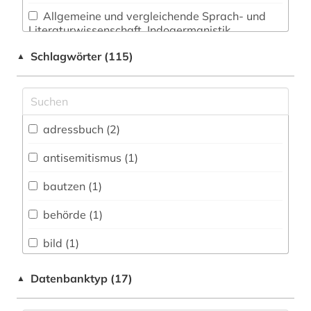
Allgemeine und vergleichende Sprach- und
Literaturwissenschaft. Indogermanistik.
Außereuropäische Sprachen und Literaturen (1)
Schlagwörter (115)
▲
Anglistik. Amerikanistik (0)
Archäologie (0)
Architektur, Bauingenieur- und
adressbuch (2)
Vermessungswesen (1)
antisemitismus (1)
Biologie, Biotechnologie (0)
bautzen (1)
Buch- und Bibliothekswesen,
Informationswissenschaft (2)
behörde (1)
Chemie und Pharmazie (0)
bild (1)
Elektrotechnik, Elektronik, Nachrichtentechnik
bilder (1)
Datenbanktyp (17)
▲
(0)
bildsammlung (1)
Energietechnik (0)