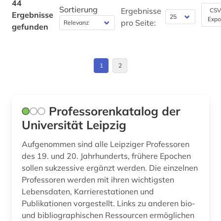
Hamburg (2)
44
Sortierung
Ergebnisse
CSV
Ergebnisse
karte (1)
Wirtschaftswissenschaften (1)
Expo
Hessen (5)
pro Seite:
gefunden
Wissenschaftskunde, Forschung, Hochschul-,
karten (1)
Italien (1)
Museumswesen (1)
kirchenrecht (1)
Kroatien (1)
1
2
korpus &amp;lt;linguistik&amp;gt; (1)
Mecklenburg-Vorpommern (4)
kultur (3)
Niederlande (1)
Professorenkatalog der
kulturerbe (2)
Universität Leipzig
Niedersachsen (4)
kunst (3)
Nordrhein-Westfalen (4)
Aufgenommen sind alle Leipziger Professoren
des 19. und 20. Jahrhunderts, frühere Epochen
kunstsammlung (1)
Norwegen (1)
sollen sukzessive ergänzt werden. Die einzelnen
künstler (1)
Professoren werden mit ihren wichtigsten
Oesterreich (2)
Lebensdaten, Karrierestationen und
landesgeschichte (1)
Publikationen vorgestellt. Links zu anderen bio-
Ostmitteleuropa (1)
und bibliographischen Ressourcen ermöglichen
landeskunde (3)