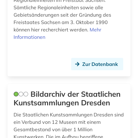
Regionaleinheiten im Freistaat Sachsen.
Sämtliche Regionaleinheiten sowie alle
verordnungen (1)
Gebietsänderungen seit der Gründung des
verwaltung (1)
Freistaates Sachsen am 3. Oktober 1990
können hier recherchiert werden.
Mehr
verwaltungswissenschaft (4)
Informationen
volkskunde (1)
vorschriften (1)
Zur Datenbank
wissenschaftsgeschichte (1)
wörterbuch (1)
Bildarchiv der Staatlichen
zeichnung (1)
Kunstsammlungen Dresden
zeitung (3)
Die Staatlichen Kunstsammlungen Dresden sind
ein Verbund von 12 Museen mit einem
österreich (1)
Gesamtbestand von über 1 Million
Kunstwerken. Die im Aufbau begriffene