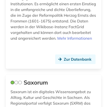
sammlung (1)
Institutionen. Es ermöglicht einen ersten Einstieg
in die umfangreiche und dichte Überlieferung,
schulrecht (1)
die im Zuge der Reformpolitik Herzog Ernsts des
schweiz (1)
Frommen (1601-1675) entstand. Die Daten
werden in der Wikibase-Instanz FactGrid
slowenien (1)
vorgehalten und können dort auch bearbeitet
und angereichert werden.
Mehr Informationen
sorben (3)
staatshandbuch (1)
Zur Datenbank
staatsrecht (1)
stadtplan (2)
statistik (2)
Saxorum
straßenverzeichnis (1)
Saxorum ist ein digitales Wissensangebot zu
Alltag, Kultur und Geschichte in Sachsen. Als
sächsische landesbibliothek - staats- und
Regionalportal verfolgt Saxorum (SXRM) das
universitätsbibliothek dresden (1)