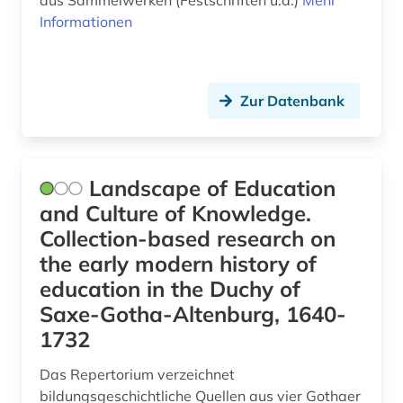
aus Sammelwerken (Festschriften u.a.)
Mehr
recht (1)
Informationen
rechtssammlung (1)
regionalbibliografie (2)
Zur Datenbank
regionalregister (1)
rezension (1)
Landscape of Education
rheinland-pfalz (1)
and Culture of Knowledge.
sachsen (24)
Collection-based research on
the early modern history of
sachsen statistik (1)
education in the Duchy of
sachsen topographie karte (1)
Saxe-Gotha-Altenburg, 1640-
sachsen-gotha (1)
1732
sachsen-gotha-altenburg (1)
Das Repertorium verzeichnet
bildungsgeschichtliche Quellen aus vier Gothaer