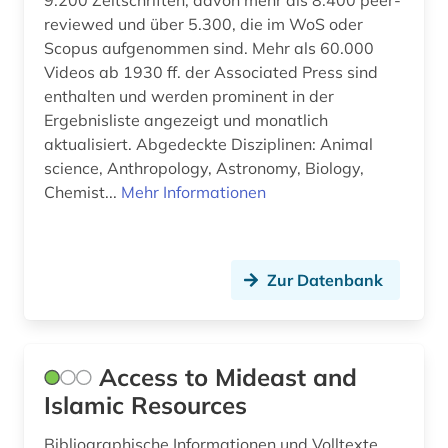
9.200 Zeitschriften, davon mehr als 8.400 peer-
reviewed und über 5.300, die im WoS oder
chemie (5)
Scopus aufgenommen sind. Mehr als 60.000
Videos ab 1930 ff. der Associated Press sind
china (4)
enthalten und werden prominent in der
choral (2)
Ergebnisliste angezeigt und monatlich
aktualisiert. Abgedeckte Disziplinen: Animal
chorgestühl (1)
science, Anthropology, Astronomy, Biology,
Chemist...
Mehr Informationen
christen (1)
christentum (34)
christianisierung (1)
Zur Datenbank
christliche ethik (2)
christliche existenz (1)
Access to Mideast and
Islamic Resources
christliche ikonographie (1)
christliche kunst (3)
Bibliographische Informationen und Volltexte