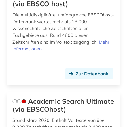
(via EBSCO host)
byzantinisches reich (1)
Die multidisziplinäre, umfangreiche EBSCOhost-
byzantinistik (4)
Datenbank wertet mehr als 18.000
wissenschaftliche Zeitschriften aller
bäumker (1)
Fachgebiete aus. Rund 4800 dieser
Zeitschriften sind im Volltext zugänglich.
Mehr
böhmische länder (1)
Informationen
calvin (2)
calvin, jean | theologe; reformator (1)
Zur Datenbank
calvinismus (1)
caritas (1)
Academic Search Ultimate
carl immanuel [bearb.] (1)
(via EBSCOhost)
carmelite studies (1)
Stand März 2020: Enthält Volltexte von über
cesare orsenigo (1)