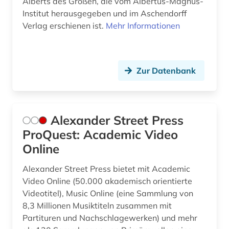
Alberts des Großen, die vom Albertus-Magnus-
Institut herausgegeben und im Aschendorff
fid nahost-, nordafrika- und islamstudien (4)
Verlag erschienen ist.
Mehr Informationen
fid ost-, ostmittel- und südosteuropa (3)
fid religionswissenschaft (2)
Zur Datenbank
fid religionswissenschaft (1)
fid theologie (2)
Alexander Street Press
film (1)
ProQuest: Academic Video
filmwissenschaft (1)
Online
finanzwissenschaft (1)
Alexander Street Press bietet mit Academic
Video Online (50.000 akademisch orientierte
finnland (1)
Videotitel), Music Online (eine Sammlung von
8,3 Millionen Musiktiteln zusammen mit
flugschrift (1)
Partituren und Nachschlagewerken) und mehr
flurdenkmal (1)