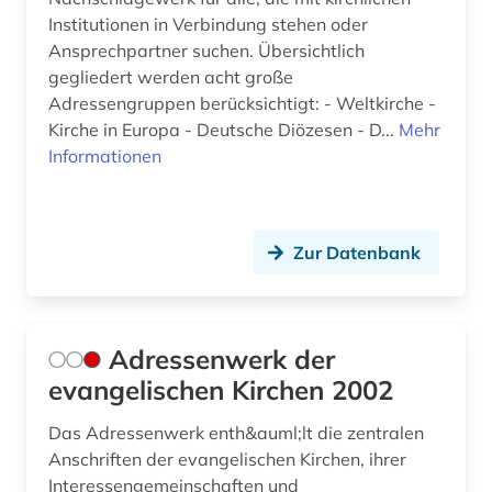
entdeckung (1)
Institutionen in Verbindung stehen oder
Ansprechpartner suchen. Übersichtlich
entscheidung (1)
gegliedert werden acht große
entwicklungspolitik (1)
Adressengruppen berücksichtigt: - Weltkirche -
Kirche in Europa - Deutsche Diözesen - D...
Mehr
enzyklopädie (11)
Informationen
ephraim (1)
epistemische logik (1)
Zur Datenbank
erasmus von rotterdam (1)
erfindung (1)
Adressenwerk der
erkenntnistheorie (1)
evangelischen Kirchen 2002
erlangen (1)
Das Adressenwerk enth&auml;lt die zentralen
Anschriften der evangelischen Kirchen, ihrer
ernährung (1)
Interessengemeinschaften und