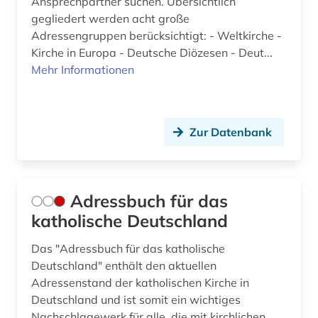
Ansprechpartner suchen. Übersichtlich
einheitsübersetzung der heiligen schrift (5)
gegliedert werden acht große
einwanderungspolitik (1)
Adressengruppen berücksichtigt: - Weltkirche -
Kirche in Europa - Deutsche Diözesen - Deut...
elberfelder bibel (3)
Mehr Informationen
elektronische bibliothek (2)
elektronische zeitschrift (15)
Zur Datenbank
elektronisches buch (61)
elisabeth-psalter (1)
Adressbuch für das
emblem (1)
katholische Deutschland
england (4)
Das "Adressbuch für das katholische
Deutschland" enthält den aktuellen
englisch (2)
Adressenstand der katholischen Kirche in
englisch literatur (1)
Deutschland und ist somit ein wichtiges
Nachschlagewerk für alle, die mit kirchlichen