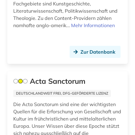
Fachgebiete sind Kunstgeschichte,
Literaturwissenschaft, Politikwissenschaft und
demokratie (1)
Theologie. Zu den Content-Providern zählen
dendi (1)
namhafte anglo-amerik...
Mehr Informationen
denkschrift (1)
desiderius erasmus (1)
Zur Datenbank
deutsch (5)
deutsches liturgisches institut (1)
Acta Sanctorum
deutsches sprachgebiet (1)
DEUTSCHLANDWEIT FREI, DFG-GEFÖRDERTE LIZENZ
deutschland (15)
Die Acta Sanctorum sind eine der wichtigsten
deutschland (1)
Quellen für die Erforschung von Gesellschaft und
Kultur im frühchristlichen und mittelalterlichen
deutschsprachig (1)
Europa. Unser Wissen über diese Epoche stützt
sich nahezu ausschließlich auf die
diaspora (1)