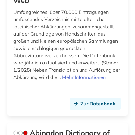
Web
bibliothèque royale albert i. (1)
Umfangreiches, über 70.000 Eintragungen
biblische archäologie (4)
umfassendes Verzeichnis mittelalterlicher
biblische geographie (1)
lateinischer Abkürzungen, zusammengestellt
auf der Grundlage von Handschriften aus
biblische motive (1)
großen und kleinen europäischen Sammlungen
sowie einschlägigen gedruckten
biblische person (3)
Abbreviaturenverzeichnissen. Die Datenbank
biblische stoffe (1)
wird jährlich aktualisiert und erweitert. (Stand:
1/2025) Neben Transkription und Auflösung der
biblische studien (1)
Abkürzung wird die...
Mehr Informationen
bildarchiv (2)
bilddatenbank (3)
Zur Datenbank
bildstock (1)
biografie (7)
Abingdon Dictionary of