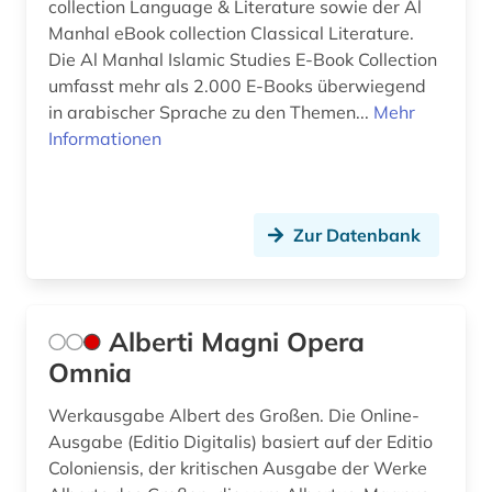
collection Language & Literature sowie der Al
fachinformationsdienst (1)
Manhal eBook collection Classical Literature.
Die Al Manhal Islamic Studies E-Book Collection
fachterminologie (1)
umfasst mehr als 2.000 E-Books überwiegend
fachübergreifend (1)
in arabischer Sprache zu den Themen...
Mehr
Informationen
festschrift (1)
fibel (1)
Zur Datenbank
fid altertumswissenschaften - propylaeum (2)
fid asien (5)
fid geschichtswissenschaft (1)
Alberti Magni Opera
Omnia
fid internationale und interdisziplinäre
rechtsforschung (1)
Werkausgabe Albert des Großen. Die Online-
Ausgabe (Editio Digitalis) basiert auf der Editio
fid jüdische studien (3)
Coloniensis, der kritischen Ausgabe der Werke
fid lateinamerika (2)