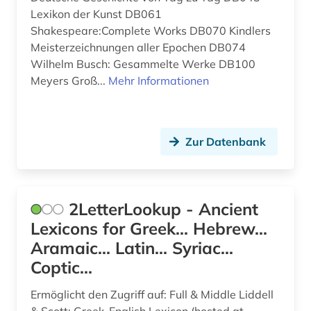
Lexikon der Kunst DB061
bayern (2)
Shakespeare:Complete Works DB070 Kindlers
Meisterzeichnungen aller Epochen DB074
behinderung (1)
Wilhelm Busch: Gesammelte Werke DB100
benedikt (1)
Meyers Groß...
Mehr Informationen
benedikt &lt (1)
benediktinerabtei (1)
Zur Datenbank
benin (1)
berufe (1)
2LetterLookup - Ancient
berufsschule (1)
Lexicons for Greek... Hebrew...
Aramaic... Latin... Syriac...
berühmte persönlichkeit (1)
Coptic...
beschluss (1)
Ermöglicht den Zugriff auf: Full & Middle Liddell
bestandsverzeichnis (1)