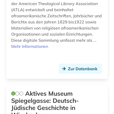
der American Theological Library Association
europäische geschichte (2)
(ATLA) entwickelt und beinhaltet
europäische kultur (1)
afroamerikanische Zeitschriften, Jahrbücher und
Berichte aus den Jahren 1829 bis1922 sowie
evangeliar (2)
Materialien von religiösen afroamerikanischen
Organisationen und sozialen Einrichtungen.
evangelien (1)
Diese digitale Sammlung umfasst mehr als ...
evangelienbücher (1)
Mehr Informationen
evangelisch (1)
evangelisch-lutherische kirche in oldenburg
Zur Datenbank
(1)
evangelisch-lutherische landeskirche
hannovers (2)
Aktives Museum
evangelisch-lutherische landeskirche in
Spiegelgasse: Deutsch-
braunschweig (1)
Jüdische Geschichte in
evangelisch-reformierte kirche (1)