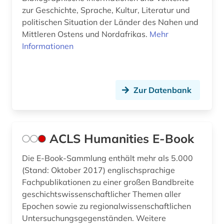
zur Geschichte, Sprache, Kultur, Literatur und
christliche literatur (5)
politischen Situation der Länder des Nahen und
Mittleren Ostens und Nordafrikas.
Mehr
christliche mission (1)
Informationen
chronik (1)
chronologie (1)
Zur Datenbank
church missionary society <london> (1)
codex amiatinus (1)
ACLS Humanities E-Book
conrad gessner (1)
Die E-Book-Sammlung enthält mehr als 5.000
côte divoire (1)
(Stand: Oktober 2017) englischsprachige
darfur (1)
Fachpublikationen zu einer großen Bandbreite
geschichtswissenschaftlicher Themen aller
darstellende kunst (1)
Epochen sowie zu regionalwissenschaftlichen
Untersuchungsgegenständen. Weitere
deinard (1)