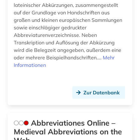
lateinischer Abkürzungen, zusammengestellt
bibelkunde (1)
auf der Grundlage von Handschriften aus
großen und kleinen europäischen Sammlungen
bibeltext (1)
sowie einschlägiger gedruckter
Abbreviaturenverzeichnisse. Neben
bibelwissenschaft (10)
Transkription und Auflösung der Abkürzung
wird die Belegzeit angegeben, außerdem eine
bibelübersetzung (4)
oder mehrere Beispielhandschriften....
Mehr
bible (1)
Informationen
bibliografie (33)
bibliographie (22)
Zur Datenbank
biblioteca estense (1)
bibliothek (8)
Abbreviationes Online –
bibliothekskatalog (2)
Medieval Abbreviations on the