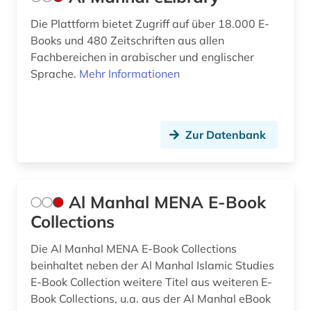
evangelische kirchengeschichte (1)
Die Plattform bietet Zugriff auf über 18.000 E-
evangelische landeskirche in baden (1)
Books und 480 Zeitschriften aus allen
Fachbereichen in arabischer und englischer
evangelische landeskirche in württemberg (1)
Sprache.
Mehr Informationen
evangelische religion (1)
evangelische theologie (2)
Zur Datenbank
evangelischer gottesdienst (1)
evangelischer pressedienst (1)
Al Manhal MENA E-Book
evangelisches gesangbuch (1)
Collections
evangelium (1)
Die Al Manhal MENA E-Book Collections
beinhaltet neben der Al Manhal Islamic Studies
exegese (2)
E-Book Collection weitere Titel aus weiteren E-
extremismus (2)
Book Collections, u.a. aus der Al Manhal eBook