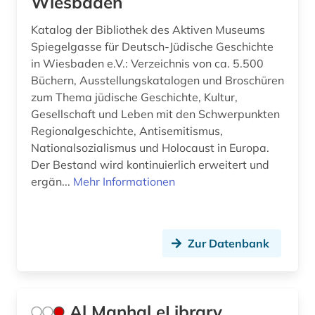
Wiesbaden
evangelische geistliche (1)
Katalog der Bibliothek des Aktiven Museums
Spiegelgasse für Deutsch-Jüdische Geschichte
evangelische kirche (7)
in Wiesbaden e.V.: Verzeichnis von ca. 5.500
Büchern, Ausstellungskatalogen und Broschüren
evangelische kirche der pfalz (1)
zum Thema jüdische Geschichte, Kultur,
evangelische kirche im rheinland (1)
Gesellschaft und Leben mit den Schwerpunkten
Regionalgeschichte, Antisemitismus,
evangelische kirche in berlin-brandenburg (1)
Nationalsozialismus und Holocaust in Europa.
Der Bestand wird kontinuierlich erweitert und
evangelische kirche in deutschland (1)
ergän...
Mehr Informationen
evangelische kirche in hessen und nassau (1)
evangelische kirche in mitteldeutschland (1)
Zur Datenbank
evangelische kirche von kurhessen-waldeck
(1)
evangelische kirche von westfalen (1)
Al Manhal eLibrary