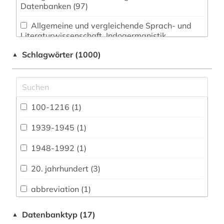
Datenbanken (97)
Allgemeine und vergleichende Sprach- und
Literaturwissenschaft. Indogermanistik.
Außereuropäische Sprachen und Literaturen
Schlagwörter (1000)
▲
(110)
Anglistik. Amerikanistik (66)
Archäologie (68)
100-1216 (1)
Architektur, Bauingenieur- und
Vermessungswesen (39)
1939-1945 (1)
Biologie, Biotechnologie (25)
1948-1992 (1)
Buch- und Bibliothekswesen,
20. jahrhundert (3)
Informationswissenschaft (63)
abbreviation (1)
Chemie und Pharmazie (20)
aberglaube (2)
Datenbanktyp (17)
▲
Elektrotechnik, Elektronik, Nachrichtentechnik