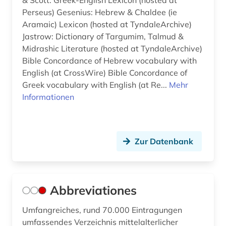
& Scott: Greek-English Lexicon (hosted at
Perseus) Gesenius: Hebrew & Chaldee (ie
betriebswirtschaftslehre (1)
Aramaic) Lexicon (hosted at TyndaleArchive)
Jastrow: Dictionary of Targumim, Talmud &
bezeichnung (1)
Midrashic Literature (hosted at TyndaleArchive)
bibel (73)
Bible Concordance of Hebrew vocabulary with
English (at CrossWire) Bible Concordance of
bibel kunst koran (1)
Greek vocabulary with English (at Re...
Mehr
Informationen
bibel volltext (1)
bibel. altes testament (1)
Zur Datenbank
bibel. deuteronomium (1)
bibel. neues testament (1)
bibelausgabe (1)
Abbreviationes
bibelhandschrift (1)
Umfangreiches, rund 70.000 Eintragungen
umfassendes Verzeichnis mittelalterlicher
bibelkommentar (1)