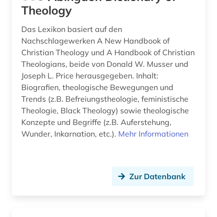
biographie (10)
Theology
bonhoeffer, dietrich | evangelischer theologe;
Das Lexikon basiert auf den
lyriker; widerstandskämpfer (1)
Nachschlagewerken A New Handbook of
book e (1)
Christian Theology und A Handbook of Christian
Theologians, beide von Donald W. Musser und
bosnien-herzegowina (3)
Joseph L. Price herausgegeben. Inhalt:
Biografien, theologische Bewegungen und
botanik (1)
Trends (z.B. Befreiungstheologie, feministische
brauchtum (2)
Theologie, Black Theology) sowie theologische
Konzepte und Begriffe (z.B. Auferstehung,
bremische evangelische kirche (1)
Wunder, Inkarnation, etc.).
Mehr Informationen
brief (4)
briefsammlung (6)
Zur Datenbank
british academy (1)
british library (1)