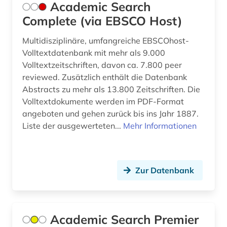
Academic Search
brüssel (2)
Complete (via EBSCO Host)
buchdrucker (1)
Multidisziplinäre, umfangreiche EBSCOhost-
Volltextdatenbank mit mehr als 9.000
buchgeschichte (1)
Volltextzeitschriften, davon ca. 7.800 peer
buchgestaltung (1)
reviewed. Zusätzlich enthält die Datenbank
Abstracts zu mehr als 13.800 Zeitschriften. Die
buchhandel (2)
Volltextdokumente werden im PDF-Format
angeboten und gehen zurück bis ins Jahr 1887.
buchkunde (1)
Liste der ausgewerteten...
Mehr Informationen
buchkunst (1)
buchrolle (1)
Zur Datenbank
buddha (1)
buddhismus (15)
Academic Search Premier
burkina faso (1)