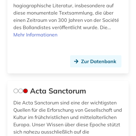
hagiographische Literatur, insbesondere auf
dictionary (1)
diese monumentale Textsammlung, die über
einen Zeitraum von 300 Jahren von der Société
digha-nikaya (1)
des Bollandistes veröffentlicht wurde. Die...
Mehr Informationen
digital database (1)
digitale bibliothek (1)
Zur Datenbank
digitale edition (1)
digitalisat (2)
digitalisate (1)
Acta Sanctorum
digitalisierung (3)
Die Acta Sanctorum sind eine der wichtigsten
Quellen für die Erforschung von Gesellschaft und
diplomatie (1)
Kultur im frühchristlichen und mittelalterlichen
diplomatik (1)
Europa. Unser Wissen über diese Epoche stützt
sich nahezu ausschließlich auf die