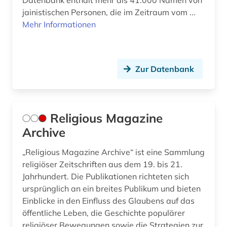
Datenbank enthält mehr als 41.000 Namen von
jainistischen Personen, die im Zeitraum vom ...
archäologie (3)
Moldawien (1)
Mehr Informationen
argumentation (1)
Niederlande (6)
aristoteles (3)
Niedersachsen (5)
Zur Datenbank
armenien (1)
Nordamerika (1)
ars moriendi (1)
Nordrhein-Westfalen (2)
Religious Magazine
arthur (3)
Oesterreich (8)
Archive
asiatische studien (1)
Osmanisches Reich (2)
„Religious Magazine Archive“ ist eine Sammlung
asien (4)
Ostasien (5)
religiöser Zeitschriften aus dem 19. bis 21.
Jahrhundert. Die Publikationen richteten sich
asien-afrika-wissenschaft (2)
Osteuropa (2)
ursprünglich an ein breites Publikum und bieten
asien-afrika-wissenschaften (1)
Einblicke in den Einfluss des Glaubens auf das
Palaestina (5)
öffentliche Leben, die Geschichte populärer
asienforschung (1)
Polen (2)
religiöser Bewegungen sowie die Strategien zur