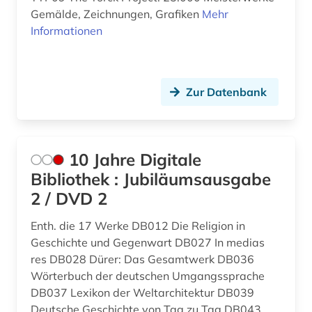
Gemälde, Zeichnungen, Grafiken
Mehr
ausstellungskatalog (1)
Suedamerika (5)
Informationen
autor (1)
Suedasien (5)
außerkanoische traktate (1)
Suedosteuropa (1)
Zur Datenbank
babylonischer talmud (1)
Thueringen (3)
baden-württemberg (2)
Tschechische Republik (2)
10 Jahre Digitale
bagdad (1)
Tuerkei (2)
Bibliothek : Jubiläumsausgabe
balkanromanistik (1)
2 / DVD 2
USA (6)
bamberger apokalypse (1)
Ukraine (1)
Enth. die 17 Werke DB012 Die Religion in
Geschichte und Gegenwart DB027 In medias
bantusprachen (1)
Ungarn (3)
res DB028 Dürer: Das Gesamtwerk DB036
Wörterbuch der deutschen Umgangssprache
barock (4)
Vatikanstadt (3)
DB037 Lexikon der Weltarchitektur DB039
barth, karl | theologe; hochschullehrer (5)
Deutsche Geschichte von Tag zu Tag DB043