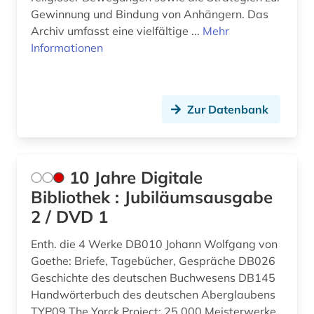
Gewinnung und Bindung von Anhängern. Das
asienwissenschaften (4)
Rheinland-Pfalz (2)
Archiv umfasst eine vielfältige ...
Mehr
Informationen
assisi (1)
Roemisches Reich (1)
atheismus (1)
Rumänien (1)
atlas (4)
Russland, Sowjetunion (4)
Zur Datenbank
audio recordings (1)
Saarland (1)
audiobibel (1)
Sachsen (4)
10 Jahre Digitale
aufklärung (4)
Bibliothek : Jubiläumsausgabe
Sachsen-Anhalt (2)
2 / DVD 1
augustinus (2)
Schleswig-Holstein (1)
Enth. die 4 Werke DB010 Johann Wolfgang von
aurelius (2)
Schweden (4)
Goethe: Briefe, Tagebücher, Gespräche DB026
Geschichte des deutschen Buchwesens DB145
aurelius augustinus (2)
Schweiz (3)
Handwörterbuch des deutschen Aberglaubens
ausbildung (1)
Serbien (1)
TYP09 The Yorck Project: 25.000 Meisterwerke