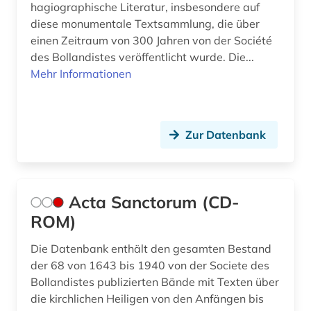
diplomatische beziehungen (1)
hagiographische Literatur, insbesondere auf
diese monumentale Textsammlung, die über
discovery service (1)
einen Zeitraum von 300 Jahren von der Société
des Bollandistes veröffentlicht wurde. Die...
dissertation (2)
Mehr Informationen
dissertationsdatenbank (1)
dogmatik (2)
Zur Datenbank
dominikaner (2)
dreißigjähriger krieg (1)
Acta Sanctorum (CD-
drittes reich (1)
ROM)
druckerzeugnis (3)
Die Datenbank enthält den gesamten Bestand
druckgeschichte (5)
der 68 von 1643 bis 1940 von der Societe des
Bollandistes publizierten Bände mit Texten über
druckwerk (1)
die kirchlichen Heiligen von den Anfängen bis