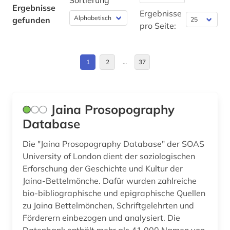
Sortierung
Ergebnisse
apostolische pönitentiarie (1)
Finnland (1)
Ergebnisse
gefunden
pro Seite:
apostolische väter (1)
Frankreich (7)
arabisch (14)
Griechenland (Altertum) (4)
1
2
…
37
arabische literatur (3)
Großbritannien (6)
arabische staaten (1)
Hamburg (1)
Jaina Prosopography
arabistik (9)
Hessen (3)
Database
aramäisch (3)
Israel (40)
Die "Jaina Prosopography Database" der SOAS
University of London dient der soziologischen
arbeiterbewegung (2)
Italien (8)
Erforschung der Geschichte und Kultur der
architektur (6)
Jaina-Bettelmönche. Dafür wurden zahlreiche
Japan (1)
bio-bibliographische und epigraphische Quellen
archiv (2)
Luxemburg (1)
zu Jaina Bettelmönchen, Schriftgelehrten und
Förderern einbezogen und analysiert. Die
archival documents (1)
Mittelamerika (2)