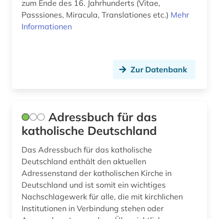
dunhuang (1)
zum Ende des 16. Jahrhunderts (Vitae,
Passsiones, Miracula, Translationes etc.)
Mehr
dunhuang-handschriften (1)
Informationen
durham (1)
dī (1)
Zur Datenbank
e-book (2)
e-learning (1)
Adressbuch für das
ebook (1)
katholische Deutschland
edwards (1)
Das Adressbuch für das katholische
Deutschland enthält den aktuellen
eichstätt (1)
Adressenstand der katholischen Kirche in
einführung (1)
Deutschland und ist somit ein wichtiges
Nachschlagewerk für alle, die mit kirchlichen
einheitsübersetzung (1)
Institutionen in Verbindung stehen oder