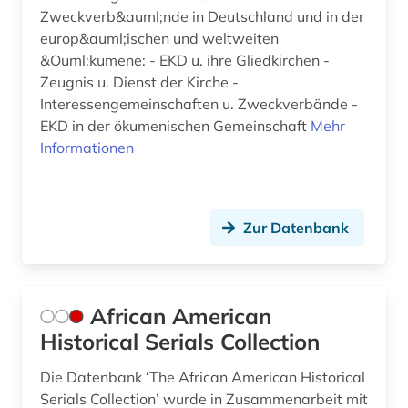
erwachsenenkatechismus (1)
Zweckverb&auml;nde in Deutschland und in der
europ&auml;ischen und weltweiten
erzbischof (1)
&Ouml;kumene: - EKD u. ihre Gliedkirchen -
Zeugnis u. Dienst der Kirche -
erzdiözese salzburg (1)
Interessengemeinschaften u. Zweckverbände -
erziehungswissenschaft (1)
EKD in der ökumenischen Gemeinschaft
Mehr
Informationen
erziehungswissenschaften (1)
ethik (5)
Zur Datenbank
ethnologie (3)
ethnosoziologie (1)
African American
eugenio pacelli (1)
Historical Serials Collection
europa (4)
Die Datenbank ‘The African American Historical
europäische geistesgeschichte (1)
Serials Collection’ wurde in Zusammenarbeit mit