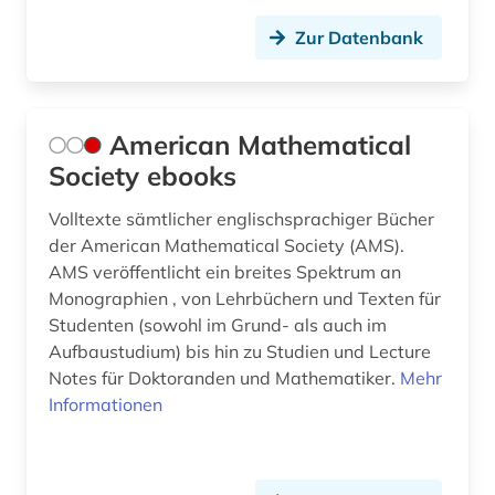
glossar (1)
Zur Datenbank
handbuch (1)
handschrift (1)
American Mathematical
Society ebooks
health sciences &amp; dentistry (1)
hochschullehre (1)
Volltexte sämtlicher englischsprachiger Bücher
der American Mathematical Society (AMS).
hochschulschrift (1)
AMS veröffentlicht ein breites Spektrum an
Monographien , von Lehrbüchern und Texten für
homologie (1)
Studenten (sowohl im Grund- als auch im
Aufbaustudium) bis hin zu Studien und Lecture
homotopie (1)
Notes für Doktoranden und Mathematiker.
Mehr
huygens (1)
Informationen
hypothesentest (1)
informatik (14)