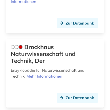
Informationen
stochastik (2)
stochastischer prozess (1)
Zur Datenbank
tabelle (1)
technik (17)
Brockhaus
techniker (1)
Naturwissenschaft und
technikgeschichte (3)
Technik, Der
theater (1)
Enzyklopädie für Naturwissenschaft und
Technik.
Mehr Informationen
umwelt (2)
umweltwissenschaften (1)
Zur Datenbank
unterichtsmedien (1)
unterricht (2)