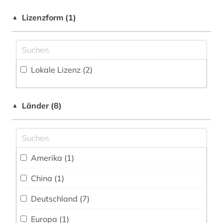
bibliographie (8)
Kunstgeschichte (23)
Zeitungs-, Zeitschriftenbibliographie (2
)
Lizenzform (1)
▲
bibliothek (1)
Maschinenbau (10)
biografie (1)
Mathematik (182)
Lokale Lizenz (2)
biographie (1)
Medien- und Kommunikationswissenschaften,
Kommunikationsdesign (30)
bioinformatik (1)
Medizin (54)
Länder (8)
▲
biologie (10)
Militärwissenschaft (1)
biomathematik (1)
Musikwissenschaft (19)
biomedizin (3)
Amerika (1)
Natur- und Umweltschutz (23)
biowissenschaften (2)
China (1)
Pädagogik (32)
brief (1)
Deutschland (7)
Philosophie (33)
cd-rom (1)
Europa (1)