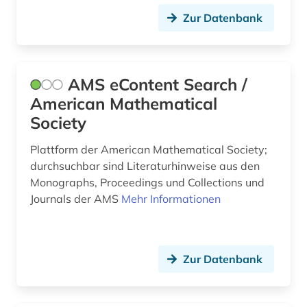
Zur Datenbank
latein (1)
lehramt (2)
AMS eContent Search /
lehrbuch (4)
American Mathematical
lehrbücher (1)
Society
lehrmittel (3)
Plattform der American Mathematical Society;
durchsuchbar sind Literaturhinweise aus den
lexikon (3)
Monographs, Proceedings und Collections und
life sciences (1)
Journals der AMS
Mehr Informationen
lineare statistik (1)
literaturwissenschaft (2)
Zur Datenbank
manuskripte (1)