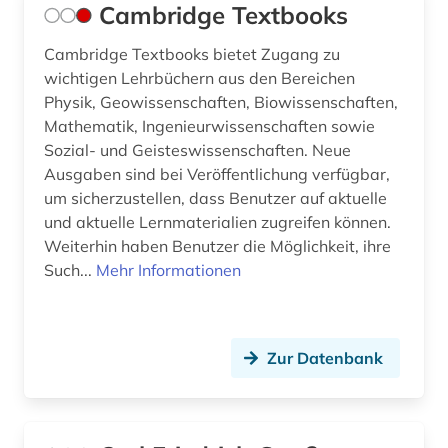
Cambridge Textbooks
wirtschaftsmathematik (1)
Cambridge Textbooks bietet Zugang zu
wichtigen Lehrbüchern aus den Bereichen
wirtschaftswissenschaften (6)
Physik, Geowissenschaften, Biowissenschaften,
wissenschaft (1)
Mathematik, Ingenieurwissenschaften sowie
Sozial- und Geisteswissenschaften. Neue
wissenschaftler (1)
Ausgaben sind bei Veröffentlichung verfügbar,
um sicherzustellen, dass Benutzer auf aktuelle
wissenschaftliche zeitschrift (3)
und aktuelle Lernmaterialien zugreifen können.
wissenschaftliches arbeiten (1)
Weiterhin haben Benutzer die Möglichkeit, ihre
Such...
Mehr Informationen
wissenschaftsgeschichte (4)
wörterbuch (9)
Zur Datenbank
wörterbuch <fachlexikon> (1)
zahlentheorie (1)