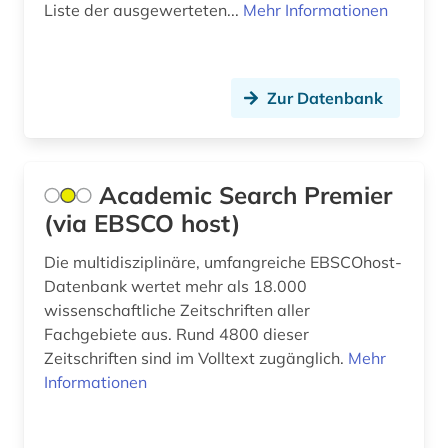
Liste der ausgewerteten...
Mehr Informationen
engel (1)
engineering &amp; technology (1)
Zur Datenbank
englisch (1)
enzyklopädie (2)
Academic Search Premier
enzym (1)
(via EBSCO host)
erziehung (1)
Die multidisziplinäre, umfangreiche EBSCOhost-
eth zürich (1)
Datenbank wertet mehr als 18.000
wissenschaftliche Zeitschriften aller
experimentelles design (1)
Fachgebiete aus. Rund 4800 dieser
fachinformationsdienst (1)
Zeitschriften sind im Volltext zugänglich.
Mehr
Informationen
fid geschichtswissenschaft (1)
fid mathematik (1)