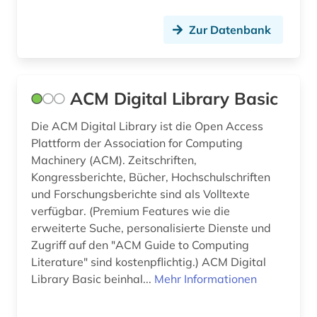
gauß, carl friedrich | mathematiker; geodät;
astronom; physiker (1)
Zur Datenbank
geisteswissenschaften (15)
general knowledge (1)
ACM Digital Library Basic
generative ki (1)
Die ACM Digital Library ist die Open Access
geographie (1)
Plattform der Association for Computing
Machinery (ACM). Zeitschriften,
geologie (1)
Kongressberichte, Bücher, Hochschulschriften
und Forschungsberichte sind als Volltexte
geometrie (1)
verfügbar. (Premium Features wie die
geowissenschaften (7)
erweiterte Suche, personalisierte Dienste und
Zugriff auf den "ACM Guide to Computing
germanistik (1)
Literature" sind kostenpflichtig.) ACM Digital
Library Basic beinhal...
Mehr Informationen
geschichte (7)
gesundheitswesen (1)