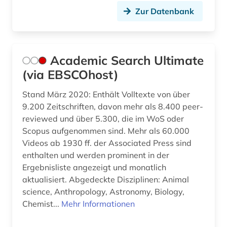
Zur Datenbank
finnland (1)
flugfoto (1)
Academic Search Ultimate
folge <mathematik> (1)
(via EBSCOhost)
formelsammlung (3)
Stand März 2020: Enthält Volltexte von über
forschung (1)
9.200 Zeitschriften, davon mehr als 8.400 peer-
reviewed und über 5.300, die im WoS oder
forstwissenschaft (1)
Scopus aufgenommen sind. Mehr als 60.000
freie plattform (1)
Videos ab 1930 ff. der Associated Press sind
enthalten und werden prominent in der
friedrich (1)
Ergebnisliste angezeigt und monatlich
aktualisiert. Abgedeckte Disziplinen: Animal
förderpreis für deutsche wissenschaftler im g.
science, Anthropology, Astronomy, Biology,
w. leibniz-programm (1)
Chemist...
Mehr Informationen
ganze zahl (1)