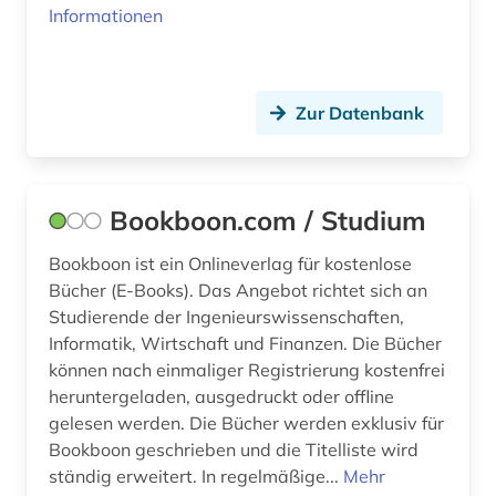
Informationen
quelle (2)
schule (1)
Zur Datenbank
schätztheorie (1)
schätzverfahren (1)
Bookboon.com / Studium
social sciences &amp; humanities (1)
software (1)
Bookboon ist ein Onlineverlag für kostenlose
Bücher (E-Books). Das Angebot richtet sich an
sozial- und geisteswissenschaften (1)
Studierende der Ingenieurswissenschaften,
Informatik, Wirtschaft und Finanzen. Die Bücher
soziales netzwerk (1)
können nach einmaliger Registrierung kostenfrei
heruntergeladen, ausgedruckt oder offline
sozialwissenschaften (11)
gelesen werden. Die Bücher werden exklusiv für
soziologie (1)
Bookboon geschrieben und die Titelliste wird
ständig erweitert. In regelmäßige...
Mehr
statistik (14)