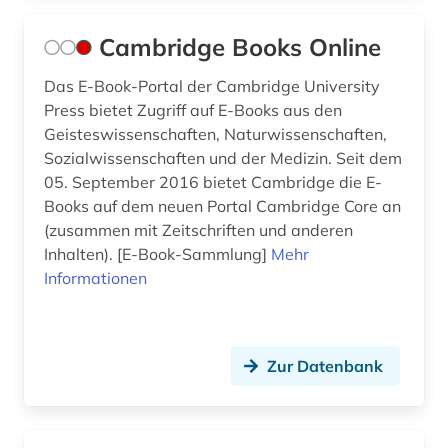
unveröffentlichtes werk (1)
Cambridge Books Online
verhaltenswissenschaften (1)
Das E-Book-Portal der Cambridge University
Press bietet Zugriff auf E-Books aus den
versuchsplanung (1)
Geisteswissenschaften, Naturwissenschaften,
Sozialwissenschaften und der Medizin. Seit dem
verzeichnis (1)
05. September 2016 bietet Cambridge die E-
videos (1)
Books auf dem neuen Portal Cambridge Core an
(zusammen mit Zeitschriften und anderen
volltext (2)
Inhalten). [E-Book-Sammlung]
Mehr
Informationen
vorabdruck (2)
wahrscheinlichkeitsrechnung (1)
wahrscheinlichkeitstheorie (1)
Zur Datenbank
walter de gruyter (1)
wiki (1)