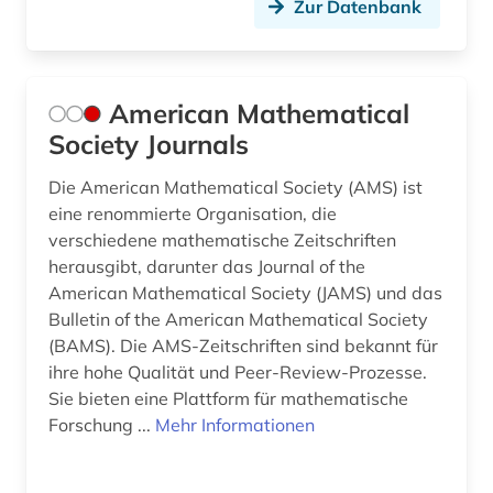
Zur Datenbank
infrastruktur (1)
ingenieurswesen (1)
American Mathematical
ingenieurwissenschaften (9)
Society Journals
inventar (1)
Die American Mathematical Society (AMS) ist
eine renommierte Organisation, die
islam (1)
verschiedene mathematische Zeitschriften
karriere (1)
herausgibt, darunter das Journal of the
American Mathematical Society (JAMS) und das
kultur (1)
Bulletin of the American Mathematical Society
(BAMS). Die AMS-Zeitschriften sind bekannt für
kunst (2)
ihre hohe Qualität und Peer-Review-Prozesse.
Sie bieten eine Plattform für mathematische
kurve (1)
Forschung ...
Mehr Informationen
künstliche intelligenz (1)
landwirtschaft (1)