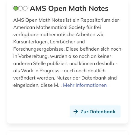
maschinenbau (1)
AMS Open Math Notes
materialwissenschaft (1)
AMS Open Math Notes ist ein Repositorium der
mathe (1)
American Mathematical Society für frei
verfügbare mathematische Arbeiten wie
mathematics and computer science (1)
Kursunterlagen, Lehrbücher und
Forschungsergebnisse. Diese befinden sich noch
mathematik (77)
in Vorbereitung, wurden also noch an keiner
mathematik elektronische zeitschrift
anderen Stelle publiziert und können deshalb -
zeitschriftenaufsatz fid mathematik (1)
als Work in Progress - auch noch deutlich
verändert werden. Nutzer der Datenbank sind
mathematiker (2)
eingeladen, diese M...
Mehr Informationen
mathematikerin (2)
mathematische instrumente (1)
Zur Datenbank
mathematische modelle (1)
mathematische physik (1)