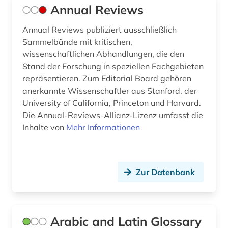
Annual Reviews
mathematische statistik (1)
Annual Reviews publiziert ausschließlich
matlab (1)
Sammelbände mit kritischen,
medizin (11)
wissenschaftlichen Abhandlungen, die den
Stand der Forschung in speziellen Fachgebieten
mode (1)
repräsentieren. Zum Editorial Board gehören
anerkannte Wissenschaftler aus Stanford, der
moocs (1)
University of California, Princeton und Harvard.
Die Annual-Reviews-Allianz-Lizenz umfasst die
musik (1)
Inhalte von
Mehr Informationen
nachlass (1)
nachschlagewerk (3)
Zur Datenbank
naturwissenschaft (3)
naturwissenschaften (25)
Arabic and Latin Glossary
naturwissenschaftler (1)