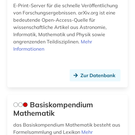
E-Print-Server für die schnelle Veröffentlichung
permakultur (1)
von Forschungsergebnissen. arXiv.org ist eine
bedeutende Open-Access-Quelle für
pharmazie (13)
wissenschaftliche Artikel aus Astronomie,
philosophie des mittelalters (1)
Informatik, Mathematik und Physik sowie
angrenzenden Teildisziplinen.
Mehr
philosopie in der welt des islam (1)
Informationen
physics (1)
physik (14)
Zur Datenbank
politische wissenschaft (1)
preprint (1)
Basiskompendium
preprint server (1)
Mathematik
psychologie (2)
das Basiskompendium Mathematik besteht aus
Formelsammlung und Lexikon
pädagogik (1)
Mehr