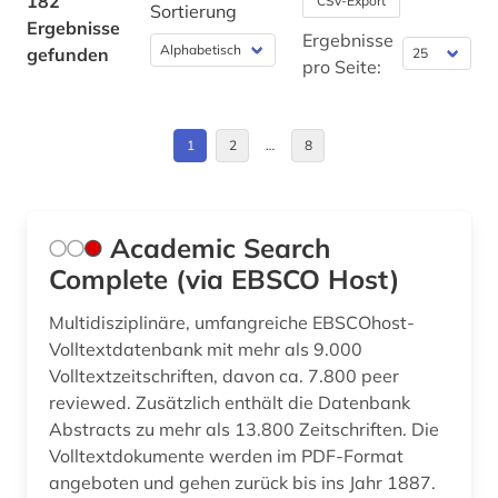
182
CSV-Export
Sortierung
Ergebnisse
deutschland (1)
Wirtschaftswissenschaften (56)
Ergebnisse
gefunden
pro Seite:
Wissenschaftskunde, Forschung, Hochschul-,
didaktik (4)
Museumswesen (13)
digitalisierung (1)
1
2
…
8
discovery service (1)
dokumentenserver (2)
Academic Search
e-book (2)
Complete (via EBSCO Host)
e-learning (3)
Multidisziplinäre, umfangreiche EBSCOhost-
einführung (1)
Volltextdatenbank mit mehr als 9.000
Volltextzeitschriften, davon ca. 7.800 peer
elektronische zeitschrift (15)
reviewed. Zusätzlich enthält die Datenbank
Abstracts zu mehr als 13.800 Zeitschriften. Die
elektronisches buch (41)
Volltextdokumente werden im PDF-Format
angeboten und gehen zurück bis ins Jahr 1887.
elektrotechnik (4)