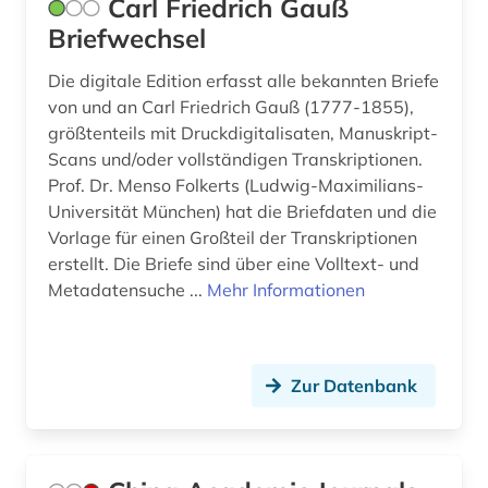
Carl Friedrich Gauß
zeitreihen (1)
Briefwechsel
zeitschrift (9)
Die digitale Edition erfasst alle bekannten Briefe
zeitschriftenaufsatz (15)
von und an Carl Friedrich Gauß (1777-1855),
größtenteils mit Druckdigitalisaten, Manuskript-
zitierindex (1)
Scans und/oder vollständigen Transkriptionen.
öffentliche forschung (1)
Prof. Dr. Menso Folkerts (Ludwig-Maximilians-
Universität München) hat die Briefdaten und die
ökologie (1)
Vorlage für einen Großteil der Transkriptionen
erstellt. Die Briefe sind über eine Volltext- und
Metadatensuche ...
Mehr Informationen
Zur Datenbank