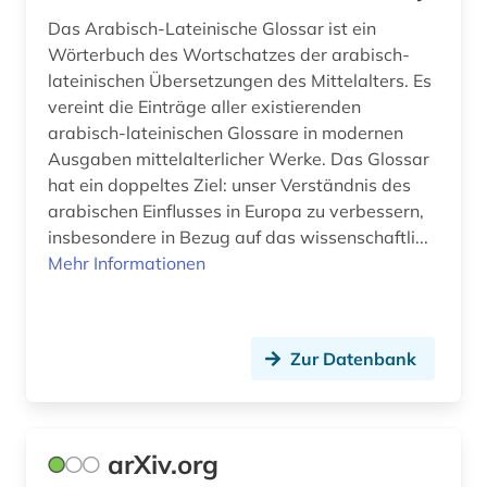
natürliche zahl (1)
Das Arabisch-Lateinische Glossar ist ein
Wörterbuch des Wortschatzes der arabisch-
neurowissenschaften (2)
lateinischen Übersetzungen des Mittelalters. Es
vereint die Einträge aller existierenden
numerische mathematik (1)
arabisch-lateinischen Glossare in modernen
Ausgaben mittelalterlicher Werke. Das Glossar
online-kurse (1)
hat ein doppeltes Ziel: unser Verständnis des
online-publikation (4)
arabischen Einflusses in Europa zu verbessern,
insbesondere in Bezug auf das wissenschaftli...
open access (3)
Mehr Informationen
open data (1)
open educational resources (2)
Zur Datenbank
open science (1)
operations research (1)
arXiv.org
optimierung (2)