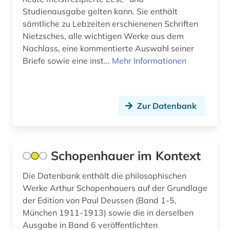
arbeitnehmerschutz (1)
Studienausgabe gelten kann. Sie enthält
sämtliche zu Lebzeiten erschienenen Schriften
arbeitplatz (1)
Nietzsches, alle wichtigen Werke aus dem
Nachlass, eine kommentierte Auswahl seiner
arbeitsbedingungen (1)
Briefe sowie eine inst...
Mehr Informationen
arbeitsbeziehungen (2)
arbeitsförderung (1)
Zur Datenbank
arbeitsgericht (1)
arbeitsgerichtsgesetz (1)
Schopenhauer im Kontext
arbeitshilfen (1)
Die Datenbank enthält die philosophischen
arbeitshypothese (1)
Werke Arthur Schopenhauers auf der Grundlage
arbeitskampf (1)
der Edition von Paul Deussen (Band 1-5,
München 1911-1913) sowie die in derselben
arbeitslosigkeit (1)
Ausgabe in Band 6 veröffentlichten