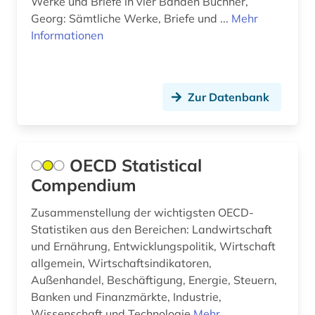
Werke und Briefe in vier Bänden Büchner,
allgemeines sozialversicherungsgesetz (1)
Georg: Sämtliche Werke, Briefe und ...
Mehr
Informationen
allgemeines verwaltungsrecht (1)
alltag (4)
Zur Datenbank
alltagsgegenstand (1)
alltagskultur (1)
alltagsleben (1)
OECD Statistical
Compendium
almanach (1)
Zusammenstellung der wichtigsten OECD-
aloys ludwig (1)
Statistiken aus den Bereichen: Landwirtschaft
altamerikanistik (1)
und Ernährung, Entwicklungspolitik, Wirtschaft
allgemein, Wirtschaftsindikatoren,
altbestand (1)
Außenhandel, Beschäftigung, Energie, Steuern,
Banken und Finanzmärkte, Industrie,
altdänisch (1)
Wissenschaft und Technologie
Mehr