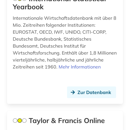
Saarland (14)
Yearbook
akademie der wissenschaften (1)
Sachsen (15)
Internationale Wirtschaftsdatenbank mit über 8
akademien der wissenschaft (1)
Mio. Zeitreihen folgender Institutionen:
Sachsen-Anhalt (6)
EUROSTAT, OECD, IWF, UNIDO, CITI-CORP,
akademieschrift (1)
Schleswig-Holstein (5)
Deutsche Bundesbank, Statistisches
Bundesamt, Deutsches Institut für
akkadisch (1)
Schweden (77)
Wirtschaftsforschung. Enthält über 1,8 Millionen
akkreditierung (1)
vierteljährliche, halbjährliche und jährliche
Schweiz (79)
Zeitreihen seit 1960.
Mehr Informationen
aktie (1)
Serbien (8)
aktienanalyse (1)
Skandinavien (7)
Zur Datenbank
aktienrecht (1)
Slowakei (6)
albanien (4)
Slowenien (4)
albert (1)
Taylor & Francis Online
Spanien (24)