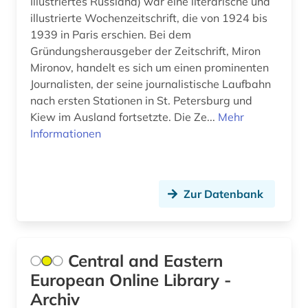
Illustriertes Russland) war eine literarische und
administration (1)
Einzelpersonen (1)
illustrierte Wochenzeitschrift, die von 1924 bis
GUS (17)
Nationallizenz-Login für registrierte
administrative tribunal (1)
1939 in Paris erschien. Bei dem
Einzelpersonen (17)
Gründungsherausgeber der Zeitschrift, Miron
Griechenland (1)
adolf (1)
Mironov, handelt es sich um einen prominenten
Nationallizenz-Login für registrierte
Griechenland (Altertum) (11)
Journalisten, der seine journalistische Laufbahn
Einzelpersonen (19)
adorno (1)
nach ersten Stationen in St. Petersburg und
Großbritannien (165)
Nationallizenz-Login für registrierte
Kiew im Ausland fortsetzte. Die Ze...
Mehr
adressbuch (2)
Einzelpersonen (1)
Informationen
Hamburg (5)
adressdatenbank (1)
Nationallizenz-Login für registrierte
Hessen (23)
Einzelpersonen (1)
adreßbuch (1)
Irland (12)
Zur Datenbank
Nationallizenz-Login für registrierte
aeronautik (1)
Einzelpersonen (1)
Island (15)
aeronomie (1)
Nationallizenz-Login für registrierte
Israel (29)
Einzelpersonen (1)
Central and Eastern
aesopus (1)
European Online Library -
Nationallizenz-Login für registrierte
Italien (37)
afanasij a. (1)
Einzelpersonen (3)
Archiv
Japan (12)