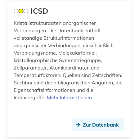
ICSD
altgermanistik (2)
althochdeutsch (1)
Kristallstrukturdaten anorganischer
Verbindungen. Die Datenbank enthält
altkanaanäisch (1)
vollständige Strukturinformationen
anorganischer Verbindungen, einschließlich
altlastensanierung (1)
Verbindungsname, Molekularformel,
kristallographische Symmetriegruppe,
altlastsanierung (4)
Zellparameter, Atomkoordinaten und
altnordisch (3)
Temperaturfaktoren. Quellen sind Zeitschriften.
Suchbar sind die bibliografischen Angaben, die
altokzitanisch (1)
Eigenschaftsinformationen und die
Indexbegriffe.
Mehr Informationen
altorientalistik (1)
altpersisch (1)
altschwedisch (1)
Zur Datenbank
altspanisch (1)