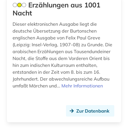
Mecklenburg-Vorpommern (8)
Erzählungen aus 1001
afrikawissenschaften (1)
Nacht
Mittelamerika (38)
afro-amerikanische geschichte (1)
Moldawien (5)
Dieser elektronischen Ausgabe liegt die
deutsche Übersetzung der Burtonschen
afro-amerikanische literatur (1)
Monaco (1)
englischen Ausgabe von Felix Paul Greve
afroamerikaner (3)
(Leipzig: Insel-Verlag, 1907-08) zu Grunde. Die
Montenegro (6)
arabischen Erzählungen aus Tausendundeiner
afroamerikanische musik (4)
Nacht, die Stoffe aus dem Vorderen Orient bis
Niederlande (27)
hin zum indischen Kulturraum enthalten,
agence france-presse (1)
Niedersachsen (14)
entstanden in der Zeit vom 8. bis zum 16.
Jahrhundert. Der abwechslungsreiche Aufbau
agende (1)
Nordamerika (24)
umfaßt Märchen und...
Mehr Informationen
aggressivität (1)
Nordrhein-Westfalen (19)
agrar- (1)
Norwegen (34)
Zur Datenbank
agrarforschung (1)
Oesterreich (92)
agrarmarkt (1)