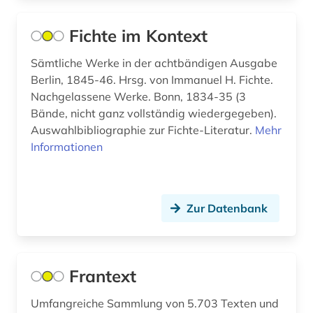
alttürkisch (1)
Fichte im Kontext
aluminium (5)
Sämtliche Werke in der achtbändigen Ausgabe
Berlin, 1845-46. Hrsg. von Immanuel H. Fichte.
aluminiumlegierung (3)
Nachgelassene Werke. Bonn, 1834-35 (3
american anthropological association (1)
Bände, nicht ganz vollständig wiedergegeben).
Auswahlbibliographie zur Fichte-Literatur.
Mehr
american indian movement (1)
Informationen
amerika (31)
amerika + schwarze (1)
Zur Datenbank
amerika unabhängigkeitskrieg (1)
amerikanische geschichte (1)
Frantext
amerikanische literatur (2)
Umfangreiche Sammlung von 5.703 Texten und
amerikanische sprachen (1)