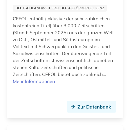
afghanistan (3)
DEUTSCHLANDWEIT FREI, DFG-GEFÖRDERTE LIZENZ
Jugoslawien (6)
african diaspora (1)
CEEOL enthält (inklusive der sehr zahlreichen
Kanada (29)
kostenfreien Titel) über 3.000 Zeitschriften
african studies (1)
(Stand: September 2025) aus der ganzen Welt
Korea (7)
african women (1)
zu Ost-, Ostmittel- und Südosteuropa im
Volltext mit Schwerpunkt in den Geistes- und
Kroatien (13)
afrika (35)
Sozialwissenschaften. Der überwiegende Teil
Lettland (6)
der Zeitschriften ist wissenschaftlich, daneben
afrika amerika großbritannien sklavenhandel
stehen Kulturzeitschriften und politische
lateinamerika (1)
Liechtenstein (6)
Zeitschriften. CEEOL bietet auch zahlreich...
afrikaans (1)
Mehr Informationen
Litauen (6)
afrikaforschung (1)
Luxemburg (3)
afrikanische sprachen (1)
Makedonien (5)
Zur Datenbank
afrikanistik (1)
Malta (1)
afrikastudien (1)