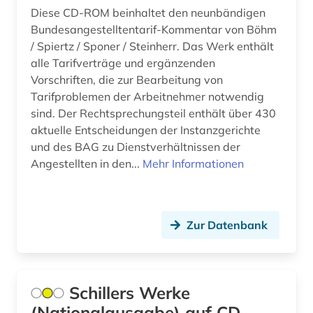
anhängige verfahren (1)
Diese CD-ROM beinhaltet den neunbändigen
Bundesangestelltentarif-Kommentar von Böhm
anhörung (1)
/ Spiertz / Sponer / Steinherr. Das Werk enthält
anlagenbau (1)
alle Tarifverträge und ergänzenden
Vorschriften, die zur Bearbeitung von
anlagensicherheit (1)
Tarifproblemen der Arbeitnehmer notwendig
sind. Der Rechtsprechungsteil enthält über 430
anleitung (1)
aktuelle Entscheidungen der Instanzgerichte
anna (1)
und des BAG zu Dienstverhältnissen der
Angestellten in den...
Mehr Informationen
anne frank (1)
anorganik (1)
Zur Datenbank
anorganische chemie (5)
anorganischer werkstoff (1)
Schillers Werke
anpassung (1)
(Nationalausgabe) auf CD-