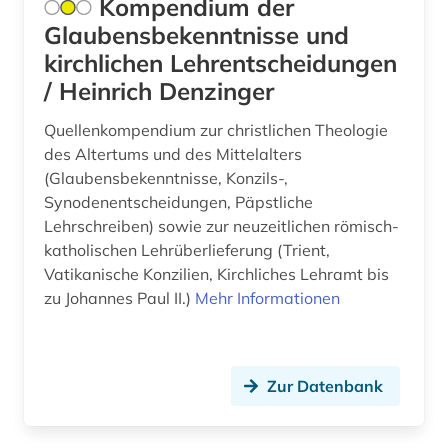
Kompendium der
altersmedizin (1)
Glaubensbekenntnisse und
kirchlichen Lehrentscheidungen
altersversorung (1)
/ Heinrich Denzinger
altertum (8)
Quellenkompendium zur christlichen Theologie
altertumswissenschaft (13)
des Altertums und des Mittelalters
(Glaubensbekenntnisse, Konzils-,
altertumswissenschaften (9)
Synodenentscheidungen, Päpstliche
Lehrschreiben) sowie zur neuzeitlichen römisch-
altes buch (16)
katholischen Lehrüberlieferung (Trient,
altes testament (7)
Vatikanische Konzilien, Kirchliches Lehramt bis
zu Johannes Paul II.)
Mehr Informationen
altes testament griechisch (1)
altes testament lateinisch (1)
Zur Datenbank
altes ägypten (2)
altfranzösisch (4)