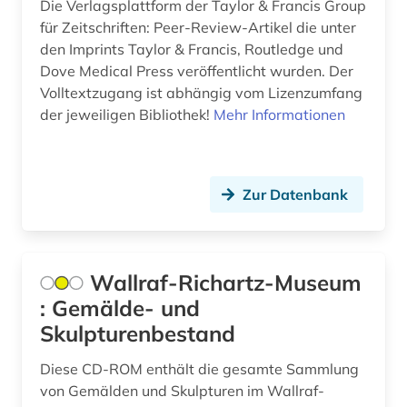
albert (1879-1955) (1)
Die Verlagsplattform der Taylor & Francis Group
Suedamerika (58)
für Zeitschriften: Peer-Review-Artikel die unter
alberto caeiro (1)
Suedasien (11)
den Imprints Taylor & Francis, Routledge und
Dove Medical Press veröffentlicht wurden. Der
albertus, magnus, heiliger | katholischer
Suedostasien (12)
theologe; bischof; philosoph; alchemist;
Volltextzugang ist abhängig vom Lizenzumfang
naturwissenschaftler; heiliger (1)
der jeweiligen Bibliothek!
Mehr Informationen
Suedosteuropa (21)
albrecht (2)
Thueringen (9)
albrecht <mainz (1)
Tschechische Republik (10)
Zur Datenbank
aleksandr a. (1)
Tuerkei (11)
aleksandr n. (1)
USA (180)
Wallraf-Richartz-Museum
alexander von humboldt (2)
: Gemälde- und
Ukraine (25)
Skulpturenbestand
alexandr s. (1)
Unbekannt (1)
Diese CD-ROM enthält die gesamte Sammlung
alf laila wa-laila (1)
Ungarn (15)
von Gemälden und Skulpturen im Wallraf-