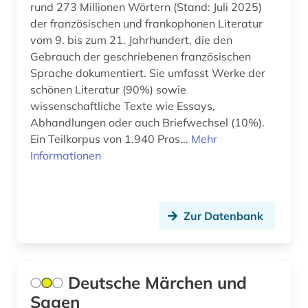
rund 273 Millionen Wörtern (Stand: Juli 2025)
der französischen und frankophonen Literatur
amerikanisches englisch (1)
vom 9. bis zum 21. Jahrhundert, die den
amerikanistik (4)
Gebrauch der geschriebenen französischen
Sprache dokumentiert. Sie umfasst Werke der
ami (1)
schönen Literatur (90%) sowie
wissenschaftliche Texte wie Essays,
amman (1)
Abhandlungen oder auch Briefwechsel (10%).
ammianus marcellinus (1)
Ein Teilkorpus von 1.940 Pros...
Mehr
Informationen
amtliche publikation (2)
amtliche statistik (2)
Zur Datenbank
amtliche veröffentlichung (1)
amts- und regierungsdokumente (1)
amtsblatt (11)
Deutsche Märchen und
Sagen
amtsdrucksache (14)