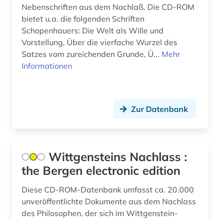
Nebenschriften aus dem Nachlaß. Die CD-ROM
arbeitsmarkt (4)
bietet u.a. die folgenden Schriften
Schopenhauers: Die Welt als Wille und
arbeitsmarktforschung (1)
Vorstellung, Über die vierfache Wurzel des
arbeitsmarktpolitik (1)
Satzes vom zureichenden Grunde, Ü...
Mehr
Informationen
arbeitsmedizin (5)
arbeitsproduktivität (3)
Zur Datenbank
arbeitspsychologie (1)
arbeitsrecht (64)
arbeitsrecht kommentar (1)
Wittgensteins Nachlass :
the Bergen electronic edition
arbeitsschutz (9)
Diese CD-ROM-Datenbank umfasst ca. 20.000
arbeitsschutzrecht (1)
unveröffentlichte Dokumente aus dem Nachlass
arbeitssicherheit (10)
des Philosophen, der sich im Wittgenstein-