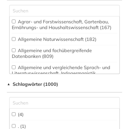
Agrar- und Forstwissenschaft, Gartenbau,
Ernährungs- und Haushaltswissenschaft (167)
Allgemeine Naturwissenschaft (182)
Allgemeine und fachübergreifende
Datenbanken (809)
Allgemeine und vergleichende Sprach- und
Literaturwissenschaft. Indogermanistik.
Außereuropäische Sprachen und Literaturen
Schlagwörter (1000)
▲
(340)
Anglistik. Amerikanistik (370)
Archäologie (114)
(4)
Architektur, Bauingenieur- und
Vermessungswesen (226)
. (1)