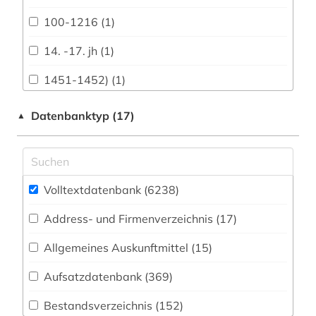
Biologie, Biotechnologie (359)
100-1216 (1)
Buch- und Bibliothekswesen,
14. -17. jh (1)
Informationswissenschaft (149)
1451-1452) (1)
Chemie und Pharmazie (295)
1525&gt (1)
Datenbanktyp (17)
▲
Elektrotechnik, Elektronik, Nachrichtentechnik
(136)
1535-1920 (1)
Energietechnik (107)
1600-1800 (1)
Ethnologie (202)
Volltextdatenbank (6238
)
1680-1648 (1)
Geographie (210)
Address- und Firmenverzeichnis (17
)
1706-1790 (1)
Geowissenschaften (131)
Allgemeines Auskunftmittel (15
)
1718-1876 (1)
Germanistik. Niederlandistik. Skandinavistik
Aufsatzdatenbank (369
)
18. jahrhundert (2)
(369)
Bestandsverzeichnis (152
)
1800-1900 (3)