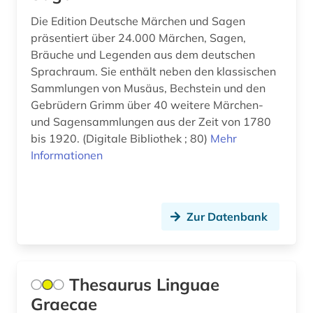
Die Edition Deutsche Märchen und Sagen
analyse (2)
präsentiert über 24.000 Märchen, Sagen,
Bräuche und Legenden aus dem deutschen
analysen (2)
Sprachraum. Sie enthält neben den klassischen
analysis (1)
Sammlungen von Musäus, Bechstein und den
Gebrüdern Grimm über 40 weitere Märchen-
analytische chemie (2)
und Sagensammlungen aus der Zeit von 1780
bis 1920. (Digitale Bibliothek ; 80)
Mehr
anarchie (1)
Informationen
anarchismus (1)
anarchosyndikalismus (1)
Zur Datenbank
anatomie (15)
anden (1)
Thesaurus Linguae
angestellter (1)
Graecae