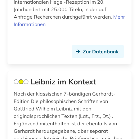
internationalen Hegel-Rezeption im 20.
anästhesie (2)
Jahrhundert mit 25.000 Titeln, in der auf
Anfrage Recherchen durchgeführt werden.
apartheid (3)
Mehr
Informationen
aphasie (1)
apis (1)
Zur Datenbank
apokryphen (1)
apologetik (1)
Leibniz im Kontext
apostolische pönitentiarie (1)
apostolische väter (1)
Nach der klassischen 7-bändigen Gerhardt-
Edition Die philosophischen Schriften von
app (2)
Gottfried Wilhelm Leibniz mit den
originalsprachlichen Texten (Lat., Frz., Dt.) .
aquakultur (1)
Ergänzend mitenthalten ist der ebenfalls von
Gerhardt herausgegebene, aber separat
arabien (1)
erschienene, lateinische Briefwechsel zwischen