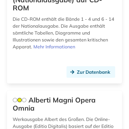
anselmus (1)
ROM
antarktis (1)
Die CD-ROM enthält die Bände 1 - 4 und 6 - 14
anthologie (86)
der Nationalausgabe. Die Ausgabe enthält
sämtliche Tabellen, Diagramme und
anthropogene klimaänderung (1)
Illustrationen sowie den gesamten kritischen
Apparat.
Mehr Informationen
anthropologie (20)
anthroposophie (1)
Zur Datenbank
antifaschismus (1)
antiheld (1)
antike (19)
Alberti Magni Opera
Omnia
antike philosophie (1)
Werkausgabe Albert des Großen. Die Online-
antike religionen (3)
Ausgabe (Editio Digitalis) basiert auf der Editio