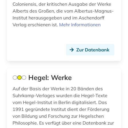
antikensammlung (1)
Coloniensis, der kritischen Ausgabe der Werke
Alberts des Großen, die vom Albertus-Magnus-
antikolonialismus (2)
Institut herausgegeben und im Aschendorff
Verlag erschienen ist.
Mehr Informationen
antikörper (1)
antiquität (1)
antisemitismus (3)
Zur Datenbank
antisemitismusforschung (1)
antitrustrecht (1)
Hegel: Werke
antrag (1)
Auf der Basis der Werke in 20 Bänden des
Suhrkamp-Verlages wurden die Hegel-Texte
antragsschrift (1)
vom Hegel-Institut in Berlin digitalisiert. Das
anwalt (1)
1991 gegründete Institut dient der Förderung
von Bildung und Forschung zur Hegelschen
anzeiger (1)
Philosophie. Es verfügt über eine Datenbank zur