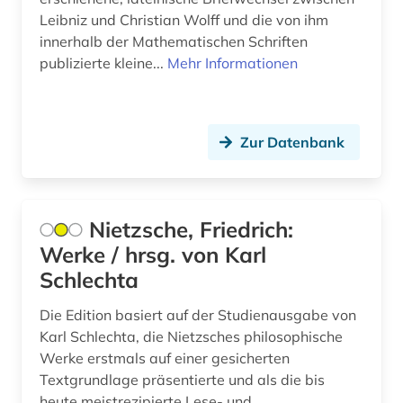
arabisch (12)
Leibniz und Christian Wolff und die von ihm
innerhalb der Mathematischen Schriften
arabische literatur (3)
publizierte kleine...
Mehr Informationen
arabische philosophie (1)
arabische staaten (3)
Zur Datenbank
arabische welt (1)
arabisches sprachgebiet (1)
Nietzsche, Friedrich:
arabistik (4)
Werke / hrsg. von Karl
arachnologie (1)
Schlechta
arbeit (9)
Die Edition basiert auf der Studienausgabe von
Karl Schlechta, die Nietzsches philosophische
arbeiterbewegung (5)
Werke erstmals auf einer gesicherten
Textgrundlage präsentierte und als die bis
arbeiterin (1)
heute meistrezipierte Lese- und