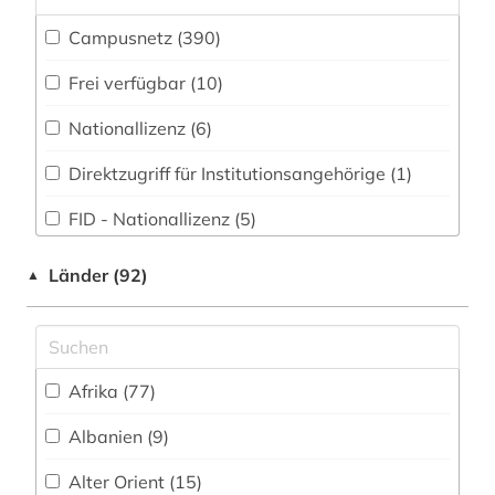
Campusnetz (390)
abfallverwertung (1)
Frei verfügbar (10)
abgabenordnung (1)
Nationallizenz (6)
abgabeordnung (1)
Direktzugriff für Institutionsangehörige (1)
abgasemission (1)
FID - Nationallizenz (5)
abgeordnetenhaus (1)
FID-Nationallizenz (1)
abgeordneter (4)
Länder (92)
▲
FID-Nationallizenz (1)
abholzung (1)
FID-Nationallizenz (1)
abkommen (1)
Afrika (77)
FID-Nationallizenz (1)
abolitionismus (1)
Albanien (9)
FID-Nationallizenz (1)
abraham (1)
Alter Orient (15)
FID-Nationallizenz (3)