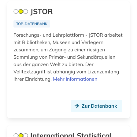
Osmanisches Reich (7)
JSTOR
agrarprodukt (1)
Ostasien (46)
agrarrecht (2)
TOP-DATENBANK
Osteuropa (41)
Forschungs- und Lehrplattform - JSTOR arbeitet
agrarsektor (1)
Ostmitteleuropa (14)
mit Bibliotheken, Museen und Verlegern
agrarsoziologie (1)
zusammen, um Zugang zu einer riesigen
Palaestina (8)
Sammlung von Primär- und Sekundärquellen
agrarwirtschaft (1)
Polen (21)
aus der ganzen Welt zu bieten. Der
Volltextzugriff ist abhängig vom Lizenzumfang
agrarwissenschaft (8)
Portugal (16)
Ihrer Einrichtung.
Mehr Informationen
agrarwissenschaften (3)
Rheinland-Pfalz (11)
ahnen (1)
Roemisches Reich (12)
Zur Datenbank
aids (1)
Rumänien (6)
akademie der bildenden künste (1)
Russland, Sowjetunion (109)
International Statistical
akademie der künste (1)