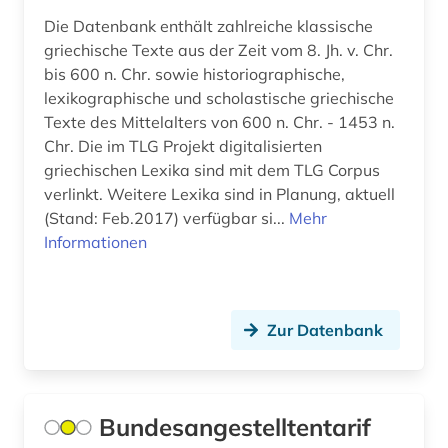
angewandte chemie (1)
Die Datenbank enthält zahlreiche klassische
angewandte kinesiologie (1)
griechische Texte aus der Zeit vom 8. Jh. v. Chr.
bis 600 n. Chr. sowie historiographische,
angewandte linguistik (1)
lexikographische und scholastische griechische
Texte des Mittelalters von 600 n. Chr. - 1453 n.
angewandte mathematik (1)
Chr. Die im TLG Projekt digitalisierten
angewandte technologien (1)
griechischen Lexika sind mit dem TLG Corpus
verlinkt. Weitere Lexika sind in Planung, aktuell
angewandte wissenschaften (1)
(Stand: Feb.2017) verfügbar si...
Mehr
Informationen
anglikanische kirche der provinz uganda (1)
anglistik (12)
anglo-amerikanische beziehungen (1)
Zur Datenbank
angloamerika (1)
angloamerikanischer kulturraum (1)
Bundesangestelltentarif