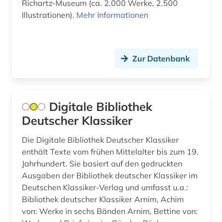
alfred escher (1)
Richartz-Museum (ca. 2.000 Werke, 2.500
Vatikanstadt (3)
Illustrationen).
Mehr Informationen
algebra (1)
Zypern (1)
algerien (1)
Zur Datenbank
alighieri (2)
allgemein (1)
allgemeine geschäftsbedingungen (1)
Digitale Bibliothek
Deutscher Klassiker
allgemeine kulturwissenschaft (1)
Die Digitale Bibliothek Deutscher Klassiker
allgemeine und vergleichende sprach- und
literaturwissenschaft (1)
enthält Texte vom frühen Mittelalter bis zum 19.
Jahrhundert. Sie basiert auf den gedruckten
allgemeine volkswirtschaftslehre (3)
Ausgaben der Bibliothek deutscher Klassiker im
Deutschen Klassiker-Verlag und umfasst u.a.:
allgemeiner teil (1)
Bibliothek deutscher Klassiker Arnim, Achim
von: Werke in sechs Bänden Arnim, Bettine von:
allgemeines prozessrecht und zivilprozess (1)