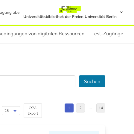
ugang über
Universitätsbibliothek der Freien Universität Berlin
edingungen von digitalen Ressourcen
Test-Zugänge
Suchen
CSV-
1
2
…
14
Export