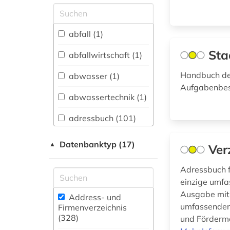
Allgemeine und
vergleichende Sprach-
und
abfall (1)
Literaturwissenschaft.
Indogermanistik.
Sta
abfallwirtschaft (1)
Außereuropäische
Sprachen und
Handbuch de
abwasser (1)
Literaturen (2)
Aufgabenbes
abwassertechnik (1)
Anglistik.
Amerikanistik (0)
adressbuch (101)
Archäologie (0)
adresse (10)
Datenbanktyp (17)
▲
Ver
Architektur,
adressen (2)
Bauingenieur- und
Adressbuch f
Vermessungswesen
adressensammlung
einzige umfa
(11)
(1)
Ausgabe mit 
Address- und
Biologie,
umfassenden
Firmenverzeichnis
adressenverzeichnis
Biotechnologie (4)
(328
)
und Förderma
(1)