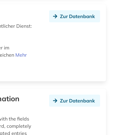
Zur Datenbank
licher Dienst:
e
r im
reichen
Mehr
mation
Zur Datenbank
th the fields
ird, completely
ated entries