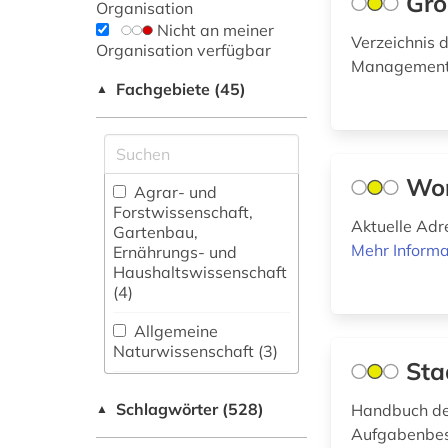
Gro
Organisation
Nicht an meiner
Verzeichnis 
Organisation verfügbar
Management 
Fachgebiete (45)
▲
Wor
Agrar- und
Forstwissenschaft,
Aktuelle Adr
Gartenbau,
Mehr Informa
Ernährungs- und
Haushaltswissenschaft
(4)
Allgemeine
Naturwissenschaft (3)
Sta
Allgemeine und
Schlagwörter (528)
fachübergreifende
Handbuch de
▲
Datenbanken (117)
Aufgabenbes