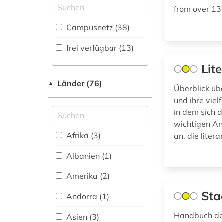
(Japanologie,
from over 13
Koreastudien, Sinologie)
ausschreibung (1)
(0)
Campusnetz (38)
ausschreibungen (1)
Pädagogik (7)
frei verfügbar (13)
aussenwirtschaft (1)
Philosophie (2)
Lit
ausstellung (1)
Physik (1)
Länder (76)
▲
Überblick üb
baden-württemberg
und ihre viel
Politologie (29)
(3)
in dem sich d
Psychologie (4)
wichtigen An
badeort (1)
Afrika (3)
an, die liter
Rechtswissenschaft
bank kreditinstitut
(12)
Albanien (1)
finanzdienstleistung
kreditwirtschaft (1)
Romanistik (0)
Amerika (2)
bauhandwerk (1)
Slavistik (0)
Sta
Andorra (1)
bauingenieurwesen
Soziologie (8)
Handbuch de
Asien (3)
(1)