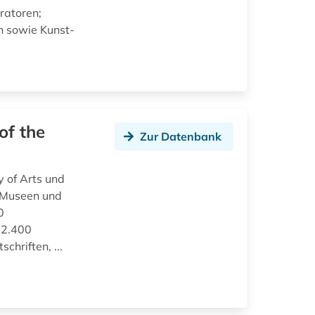
ratoren;
n sowie Kunst-
of the
Zur Datenbank
 of Arts und
0 Museen und
0
 2.400
hriften, ...