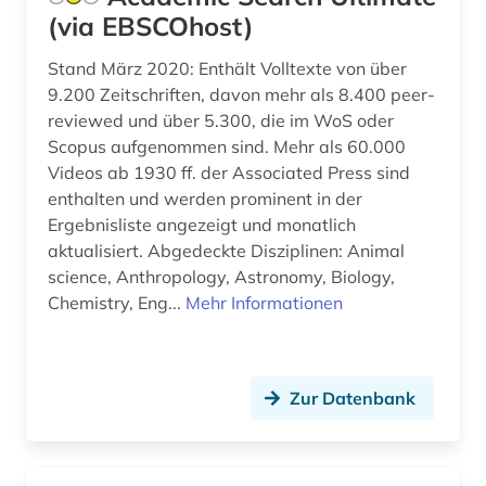
(via EBSCOhost)
pazifischer raum (1)
Stand März 2020: Enthält Volltexte von über
periodika (1)
9.200 Zeitschriften, davon mehr als 8.400 peer-
reviewed und über 5.300, die im WoS oder
persisch (1)
Scopus aufgenommen sind. Mehr als 60.000
Videos ab 1930 ff. der Associated Press sind
personal computer (1)
enthalten und werden prominent in der
pharmazie (11)
Ergebnisliste angezeigt und monatlich
aktualisiert. Abgedeckte Disziplinen: Animal
philologie (1)
science, Anthropology, Astronomy, Biology,
Chemistry, Eng...
Mehr Informationen
philosophie (2)
physik (8)
Zur Datenbank
physikalische chemie (1)
planetologie (1)