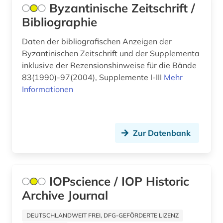
polen (2)
Byzantinische Zeitschrift /
Bibliographie
politik (9)
Daten der bibliografischen Anzeigen der
portugal (1)
Byzantinischen Zeitschrift und der Supplementa
presse (4)
inklusive der Rezensionshinweise für die Bände
83(1990)-97(2004), Supplemente I-III
Mehr
pressearchiv (2)
Informationen
primärquelle (1)
programmierung (1)
Zur Datenbank
psychoanalyse (1)
psychologie (2)
IOPscience / IOP Historic
publikation (1)
Archive Journal
publizistik (1)
DEUTSCHLANDWEIT FREI, DFG-GEFÖRDERTE LIZENZ