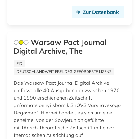
geschichte 1900-1955 (1)
Zur Datenbank
geschichte 1918 - 1989 (1)
geschichte 1920- (1)
Warsaw Pact Journal
geschichte 1945-1991 (1)
Digital Archive, The
geschichte 1950-2005 (1)
FID
geschichte 1996 (1)
DEUTSCHLANDWEIT FREI, DFG-GEFÖRDERTE LIZENZ
geschichte anfänge-1750 (1)
Das Warsaw Pact Journal Digital Archive
umfasst alle 40 Ausgaben der zwischen 1970
gesellschaft (1)
und 1990 erschienenen Zeitschrift
„Informatsionnyi sbornik ShOVS Varshavskogo
großbritannien (8)
Dogovora“. Hierbei handelt es sich um eine
heimatkunde (2)
geheime, von der Sowjetunion geführte
militärisch-theoretische Zeitschrift mit einer
hispanistik (3)
thematischen Ausrichtung auf