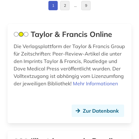
Korea (1)
1
2
…
9
elektronische bibliothek (1)
Kroatien (3)
elektronische publikation (1)
Lettland (1)
Taylor & Francis Online
elektronische zeitschrift (3)
Litauen (1)
Die Verlagsplattform der Taylor & Francis Group
elektronisches buch (3)
für Zeitschriften: Peer-Review-Artikel die unter
Makedonien (1)
elektrotechnik (1)
den Imprints Taylor & Francis, Routledge und
Moldawien (1)
Dove Medical Press veröffentlicht wurden. Der
englisch (1)
Volltextzugang ist abhängig vom Lizenzumfang
Niederlande (1)
der jeweiligen Bibliothek!
Mehr Informationen
entscheidungssammlung (1)
Norwegen (2)
entwicklung (1)
Oesterreich (2)
erde (1)
Zur Datenbank
Osmanisches Reich (3)
estland (1)
Ostasien (2)
europäische union (1)