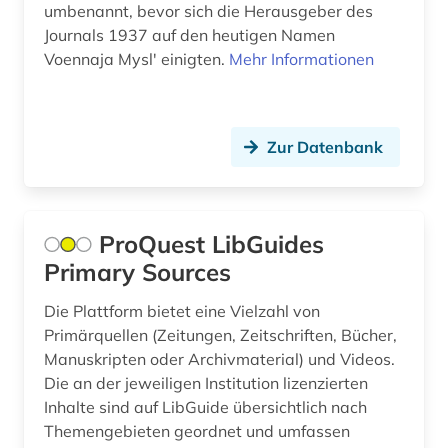
umbenannt, bevor sich die Herausgeber des
wirtschaft (3)
Journals 1937 auf den heutigen Namen
Voennaja Myslʹ einigten.
Mehr Informationen
wirtschaftswissenschaften (1)
wissenschaft (2)
wissenschaftliche literatur (1)
Zur Datenbank
wissenschaftliche zeitschrift (2)
zeitschrift (201)
ProQuest LibGuides
Primary Sources
zeitschriftenaufsatz (50)
zeitschrifteninhaltsauswertung (2)
Die Plattform bietet eine Vielzahl von
Primärquellen (Zeitungen, Zeitschriften, Bücher,
zeitung (34)
Manuskripten oder Archivmaterial) und Videos.
Die an der jeweiligen Institution lizenzierten
zeitungsartikel (1)
Inhalte sind auf LibGuide übersichtlich nach
Themengebieten geordnet und umfassen
zeitungsaufsatz (1)