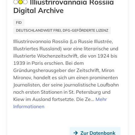
Illiustrirovannaia Rossiia
Osteuropa (3)
Digital Archive
evolutionsbiologie (1)
Palaestina (3)
fachdidaktik (2)
FID
Polen (3)
DEUTSCHLANDWEIT FREI, DFG-GEFÖRDERTE LIZENZ
fernerkundung (2)
Illiustrirovannaia Rossiia (La Russie Illustrée,
Portugal (1)
fernsehsendung (2)
Illustriertes Russland) war eine literarische und
Russland, Sowjetunion (11)
illustrierte Wochenzeitschrift, die von 1924 bis
festschrift (1)
1939 in Paris erschien. Bei dem
Schweden (2)
Gründungsherausgeber der Zeitschrift, Miron
fid adlr.link für die medien-, kommunikations-
und filmwissenschaft (1)
Mironov, handelt es sich um einen prominenten
Schweiz (8)
Journalisten, der seine journalistische Laufbahn
fid benelux (1)
Serbien (1)
nach ersten Stationen in St. Petersburg und
Kiew im Ausland fortsetzte. Die Ze...
Mehr
fid nahost-, nordafrika- und islamstudien (1)
Skandinavien (1)
Informationen
fid nordeuropa (1)
Slowakei (2)
fid ost-, ostmittel- und südosteuropa (8)
Spanien (3)
Zur Datenbank