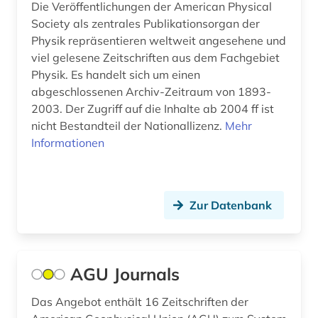
rock (1)
Die Veröffentlichungen der American Physical
Society als zentrales Publikationsorgan der
rundfunk (1)
Physik repräsentieren weltweit angesehene und
viel gelesene Zeitschriften aus dem Fachgebiet
russland (9)
Physik. Es handelt sich um einen
abgeschlossenen Archiv-Zeitraum von 1893-
samisdat (1)
2003. Der Zugriff auf die Inhalte ab 2004 ff ist
sammelband (1)
nicht Bestandteil der Nationallizenz.
Mehr
Informationen
sammlung (1)
schweden (2)
Zur Datenbank
schweiz (7)
sedimentologie (1)
serbien (1)
AGU Journals
sigmund (1)
Das Angebot enthält 16 Zeitschriften der