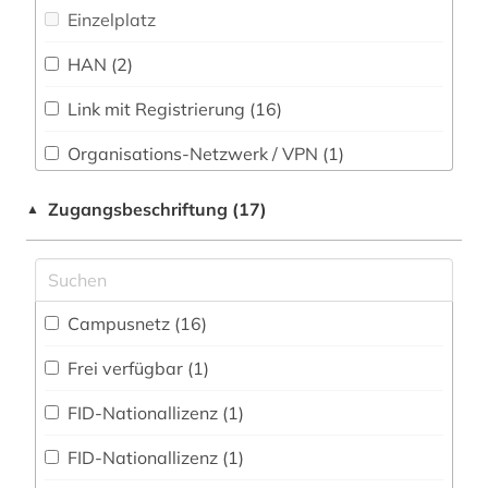
Einzelplatz
Sport (4)
bibliothek (7)
HAN (2)
Technik (10)
bildungswesen (1)
biologie (2)
Link mit Registrierung (16)
Theologie und Religionswissenschaften (5)
Werkstoffwissenschaften und
biomedizinische technik (1)
Organisations-Netzwerk / VPN (1)
Fertigungstechnik (5)
Shibboleth
biotechnologie (1)
Zugangsbeschriftung (17)
▲
Wirtschaftswissenschaften (11)
Zugriff vor Ort
biowissenschaften (5)
Wissenschaftskunde, Forschung, Hochschul-,
Museumswesen (3)
botanik (1)
Campusnetz (16)
branchen (1)
Frei verfügbar (1)
brief (1)
FID-Nationallizenz (1)
british library document supply centre (1)
FID-Nationallizenz (1)
buch (4)