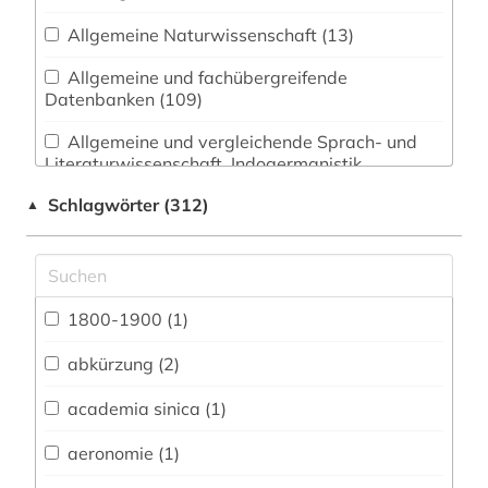
Allgemeine Naturwissenschaft (13)
Allgemeine und fachübergreifende
Datenbanken (109)
Allgemeine und vergleichende Sprach- und
Literaturwissenschaft. Indogermanistik.
Außereuropäische Sprachen und Literaturen (14)
Schlagwörter (312)
▲
Anglistik. Amerikanistik (15)
Archäologie (4)
Architektur, Bauingenieur- und
1800-1900 (1)
Vermessungswesen (5)
abkürzung (2)
Biologie, Biotechnologie (21)
academia sinica (1)
Buch- und Bibliothekswesen,
Informationswissenschaft (6)
aeronomie (1)