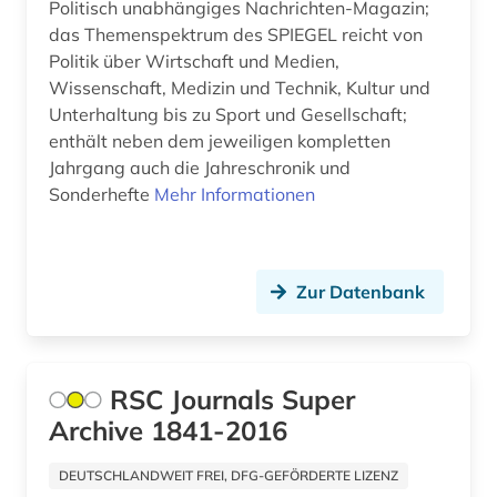
Politisch unabhängiges Nachrichten-Magazin;
das Themenspektrum des SPIEGEL reicht von
materialwissenschaft (1)
Politik über Wirtschaft und Medien,
mathematik (3)
Wissenschaft, Medizin und Technik, Kultur und
Unterhaltung bis zu Sport und Gesellschaft;
medienwissenschaft (3)
enthält neben dem jeweiligen kompletten
Jahrgang auch die Jahreschronik und
medizin (10)
Sonderhefte
Mehr Informationen
meereskunde (1)
militär (2)
Zur Datenbank
militärwesen (1)
militärwissenschaft (1)
RSC Journals Super
mla international bibliography (1)
Archive 1841-2016
mla international bibliography of books and
articles on the modern languages and literatures
DEUTSCHLANDWEIT FREI, DFG-GEFÖRDERTE LIZENZ
(1)