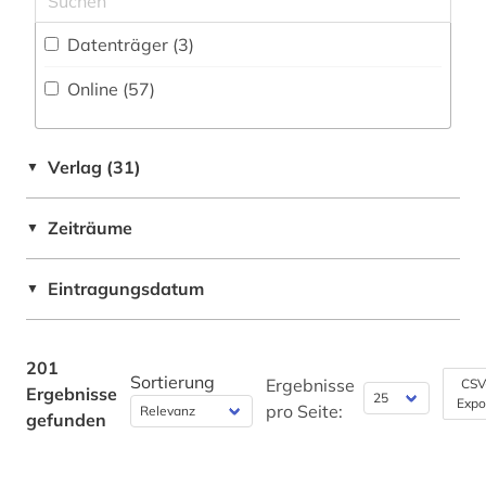
Einzelpersonen (1)
Byzantinisches Reich (2)
datentechnik (1)
Datenträger (3
)
Nationallizenz-Login für registrierte
China (5)
Einzelpersonen (1)
datenverarbeitung (2)
Online (57
)
Deutschland (15)
design (1)
Deutschland (DDR) (1)
deutsches sprachgebiet (2)
Verlag (31)
▼
Estland (1)
deutschland (5)
Zeiträume
▼
Europa (1)
digitalisat (1)
Finnland (1)
Eintragungsdatum
▼
digitalisierung (3)
Frankreich (3)
discovery service (1)
Großbritannien (7)
201
Sortierung
dissertation (1)
Ergebnisse
CSV
Ergebnisse
Expo
Israel (1)
pro Seite:
gefunden
e-tutorial (1)
Italien (3)
elektronik (1)