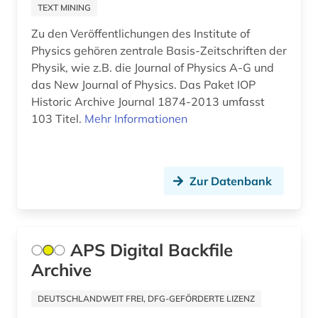
pädagogik (1)
TEXT MINING
quelle (7)
Zu den Veröffentlichungen des Institute of
Physics gehören zentrale Basis-Zeitschriften der
quellensammlung (2)
Physik, wie z.B. die Journal of Physics A-G und
das New Journal of Physics. Das Paket IOP
radioastronomie (1)
Historic Archive Journal 1874-2013 umfasst
103 Titel.
Mehr Informationen
recht (5)
rechtswissenschaft (1)
rechtswissenschaften (1)
Zur Datenbank
regierung (1)
reiseliteratur (1)
APS Digital Backfile
religionswissenschaft (1)
Archive
rezension (1)
DEUTSCHLANDWEIT FREI, DFG-GEFÖRDERTE LIZENZ