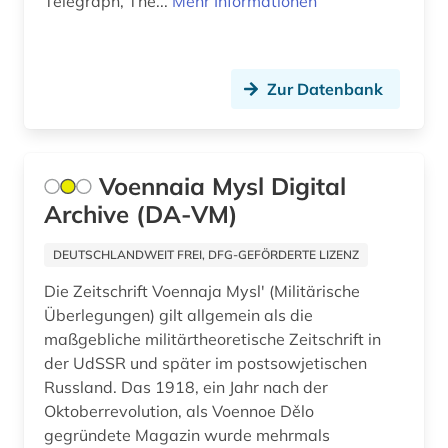
Telegraph, The...
Mehr Informationen
unternehmen (1)
uruguay (1)
Zur Datenbank
usa (10)
verlag (1)
Voennaia Mysl Digital
verlagsdatenbank (1)
Archive (DA-VM)
verzeichnis (3)
DEUTSCHLANDWEIT FREI, DFG-GEFÖRDERTE LIZENZ
videokonferenz (1)
Die Zeitschrift Voennaja Myslʹ (Militärische
vorderer orient (1)
Überlegungen) gilt allgemein als die
maßgebliche militärtheoretische Zeitschrift in
wales (1)
der UdSSR und später im postsowjetischen
Russland. Das 1918, ein Jahr nach der
warschauer pakt (1)
Oktoberrevolution, als Voennoe Dělo
werkausgabe (1)
gegründete Magazin wurde mehrmals