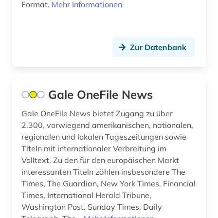
Format.
Mehr Informationen
technik (4)
tektonik (1)
Zur Datenbank
theologie (1)
theoretische chemie (1)
tschechien (1)
Gale OneFile News
tschechoslowakei (1)
Gale OneFile News bietet Zugang zu über
2.300, vorwiegend amerikanischen, nationalen,
türkei (1)
regionalen und lokalen Tageszeitungen sowie
türkisch (1)
Titeln mit internationaler Verbreitung im
Volltext. Zu den für den europäischen Markt
ukraine (1)
interessanten Titeln zählen insbesondere The
Times, The Guardian, New York Times, Financial
umweltwissenschaften (1)
Times, International Herald Tribune,
Washington Post, Sunday Times, Daily
universität (1)