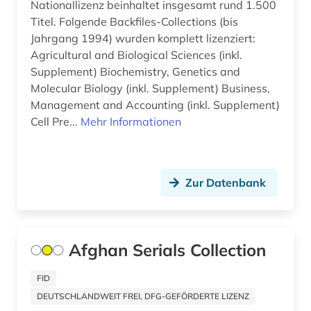
Nationallizenz beinhaltet insgesamt rund 1.500
karibik (1)
Titel. Folgende Backfiles-Collections (bis
Jahrgang 1994) wurden komplett lizenziert:
katalog (9)
Agricultural and Biological Sciences (inkl.
Supplement) Biochemistry, Genetics and
klassische philologie (1)
Molecular Biology (inkl. Supplement) Business,
kommentar (2)
Management and Accounting (inkl. Supplement)
Cell Pre...
Mehr Informationen
kommunikationswissenschaft (1)
konferenzschrift (1)
Zur Datenbank
kroatien (3)
kultur (1)
kulturwissenschaften (4)
Afghan Serials Collection
kunst (1)
FID
DEUTSCHLANDWEIT FREI, DFG-GEFÖRDERTE LIZENZ
kunstgeschichte (1)