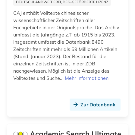
DEUTSCHLANDWEIT FREI, DFG-GEFÖRDERTE LIZENZ
norwegen (1)
CAJ enthält Volltexte chinesischer
wissenschaftlicher Zeitschriften aller
online-informationssystem (1)
Fachgebiete in der Originalsprache. Das Archiv
umfasst die Jahrgänge z.T. ab 1915 bis 2023.
online-publikation (2)
Insgesamt umfasst die Datenbank 8490
online-ressource (1)
Zeitschriften mit mehr als 59 Millionen Artikeln
(Stand: Januar 2023). Der Bestand für die
open access (3)
einzelnen Zeitschriften ist in der ZDB
nachgewiesen. Möglich ist die Anzeige des
optik (1)
Volltextes und Suche...
Mehr Informationen
organische chemie (1)
orientalistik (2)
Zur Datenbank
osmanisch (1)
paläontologie (1)
Academic Search Ultimate
parlamentsdrucksache (1)