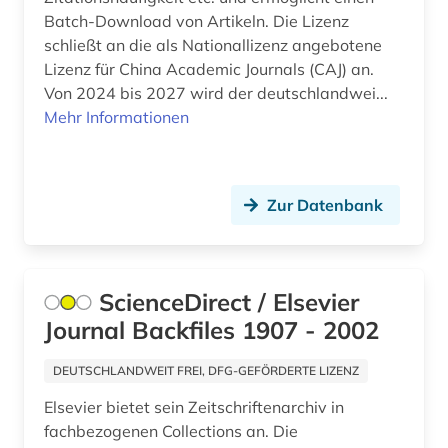
Batch-Download von Artikeln. Die Lizenz
irak (1)
schließt an die als Nationallizenz angebotene
iran (1)
Lizenz für China Academic Journals (CAJ) an.
Von 2024 bis 2027 wird der deutschlandwei...
islam (2)
Mehr Informationen
italianistik (2)
italien (1)
Zur Datenbank
italienisch (2)
jahrbuch (3)
ScienceDirect / Elsevier
japan (2)
Journal Backfiles 1907 - 2002
jazz (1)
DEUTSCHLANDWEIT FREI, DFG-GEFÖRDERTE LIZENZ
jugendkultur (1)
Elsevier bietet sein Zeitschriftenarchiv in
fachbezogenen Collections an. Die
kanada (1)