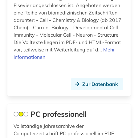
spanische philologie (1)
Elsevier angeschlossen ist. Angeboten werden
eine Reihe von biomedizinischen Zeitschriften,
spektroskopie (1)
darunter: - Cell - Chemistry & Biology (ab 2017
Chem) - Current Biology - Developmental Cell -
spessart (1)
Immunity - Molecular Cell - Neuron - Structure
Die Volltexte liegen im PDF- und HTML-Format
sportwissenschaft (1)
vor, teilweise mit Weiterleitung auf d...
Mehr
sprache (1)
Informationen
sprachwissenschaft (3)
swot analyse (1)
Zur Datenbank
südasien (1)
tagebuch (1)
PC professionell
taiwan (2)
Vollständige Jahresarchive der
taliban (1)
Computerzeitschrift PC professionell im PDF-