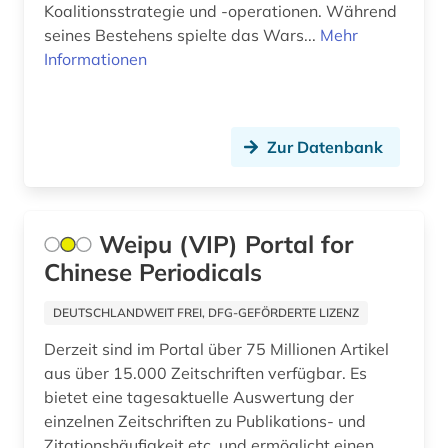
Koalitionsstrategie und -operationen. Während
humanbiologie (1)
seines Bestehens spielte das Wars...
Mehr
Informationen
hydrologie (1)
iberoromanistik (2)
indien (1)
Zur Datenbank
industrie (1)
informatik (1)
Weipu (VIP) Portal for
informationswissenschaften (1)
Chinese Periodicals
inhalt (1)
DEUTSCHLANDWEIT FREI, DFG-GEFÖRDERTE LIZENZ
inhaltsverzeichnis (4)
Derzeit sind im Portal über 75 Millionen Artikel
aus über 15.000 Zeitschriften verfügbar. Es
interdisziplinarität (1)
bietet eine tagesaktuelle Auswertung der
einzelnen Zeitschriften zu Publikations- und
investitionsberichte (1)
Zitationshäufigkeit etc. und ermöglicht einen