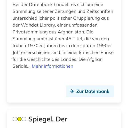
Bei der Datenbank handelt es sich um eine
landeskunde (3)
Sammlung seltener Zeitungen und Zeitschriften
unterschiedlicher politischer Gruppierung aus
lateinamerika (2)
der Wahdat Library, einer umfassenden
lettland (1)
Privatsammlung aus Afghanistan. Die
Sammlung umfasst über 45 Titel, die von den
liechtenstein (1)
frühen 1970er Jahren bis in den späten 1990er
Jahren erschienen sind, in einer kritischen Phase
litauen (1)
für die Geschichte des Landes. Die Afghan
Serials...
Mehr Informationen
literatur (7)
literaturwissenschaft (6)
loseblattausgabe (1)
Zur Datenbank
low countries studies (1)
manuskript (1)
Spiegel, Der
massenmedien (1)