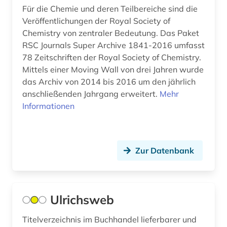
Für die Chemie und deren Teilbereiche sind die
modellierung (1)
Veröffentlichungen der Royal Society of
Chemistry von zentraler Bedeutung. Das Paket
moldawien (1)
RSC Journals Super Archive 1841-2016 umfasst
78 Zeitschriften der Royal Society of Chemistry.
molekularbiologie (3)
Mittels einer Moving Wall von drei Jahren wurde
molekularphysik und chemische physik (1)
das Archiv von 2014 bis 2016 um den jährlich
anschließenden Jahrgang erweitert.
Mehr
monitoring (1)
Informationen
mudjahedin (1)
multidisziplinäre chemie (1)
Zur Datenbank
multilinguale indexierung (1)
musik (2)
Ulrichsweb
musikzeitschrift (1)
Titelverzeichnis im Buchhandel lieferbarer und
münchen (1)