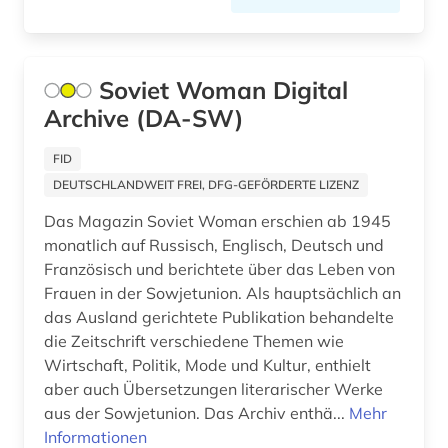
film (1)
Suedamerika (4)
filmarchiv (2)
Suedostasien (1)
Soviet Woman Digital
finanzberichte (1)
Suedosteuropa (4)
Archive (DA-SW)
finnougristik (1)
Tschechische Republik (3)
FID
forschung (1)
Tuerkei (4)
DEUTSCHLANDWEIT FREI, DFG-GEFÖRDERTE LIZENZ
fortlaufendes sammelwerk (1)
Das Magazin Soviet Woman erschien ab 1945
USA (5)
monatlich auf Russisch, Englisch, Deutsch und
fotografie (1)
Ukraine (1)
Französisch und berichtete über das Leben von
Frauen in der Sowjetunion. Als hauptsächlich an
frankreich (2)
Ungarn (1)
das Ausland gerichtete Publikation behandelte
frauenbewegung (1)
die Zeitschrift verschiedene Themen wie
Zypern (1)
Wirtschaft, Politik, Mode und Kultur, enthielt
freud (1)
aber auch Übersetzungen literarischer Werke
aus der Sowjetunion. Das Archiv enthä...
Mehr
geisteswissenschaften (6)
Informationen