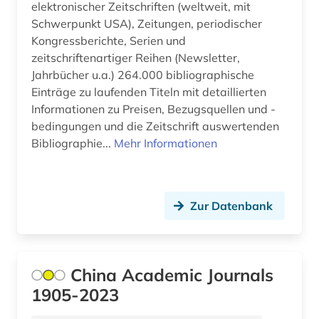
elektronischer Zeitschriften (weltweit, mit
Schwerpunkt USA), Zeitungen, periodischer
naher osten (1)
Kongressberichte, Serien und
nanolithographie (1)
zeitschriftenartiger Reihen (Newsletter,
Jahrbücher u.a.) 264.000 bibliographische
nanophotonik (1)
Einträge zu laufenden Titeln mit detaillierten
Informationen zu Preisen, Bezugsquellen und -
naturschutz (1)
bedingungen und die Zeitschrift auswertenden
naturstoffchemie (1)
Bibliographie...
Mehr Informationen
naturwissenschaft (1)
naturwissenschaften (9)
Zur Datenbank
neuseeland (1)
niederlande (1)
China Academic Journals
niedersachsen (2)
1905-2023
nordafrika (1)