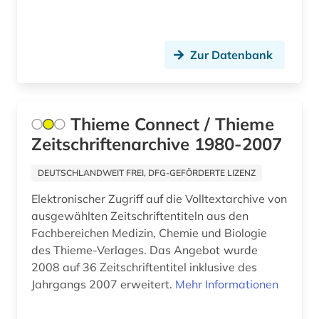
genetik (1)
geobiologie (1)
Zur Datenbank
geochemie (1)
geologie (1)
Thieme Connect / Thieme
geophysik (1)
Zeitschriftenarchive 1980-2007
geosystem (1)
DEUTSCHLANDWEIT FREI, DFG-GEFÖRDERTE LIZENZ
geowissenschaften (1)
Elektronischer Zugriff auf die Volltextarchive von
geschichte (14)
ausgewählten Zeitschriftentiteln aus den
Fachbereichen Medizin, Chemie und Biologie
geschichte 1699-1812 (1)
des Thieme-Verlages. Das Angebot wurde
2008 auf 36 Zeitschriftentitel inklusive des
geschichte 1740-1900 (1)
Jahrgangs 2007 erweitert.
Mehr Informationen
geschichte 1800-1929 (1)