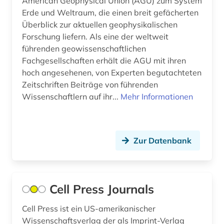
American Geophysical Union (AGU) zum System
skandinavien (1)
Erde und Weltraum, die einen breit gefächerten
Überblick zur aktuellen geophysikalischen
slavistik (1)
Forschung liefern. Als eine der weltweit
slawistik (1)
führenden geowissenschaftlichen
Fachgesellschaften erhält die AGU mit ihren
software (1)
hoch angesehenen, von Experten begutachteten
Zeitschriften Beiträge von führenden
softwareentwicklung (1)
Wissenschaftlern auf ihr...
Mehr Informationen
solar-terrestrische physik (1)
sowjetunion (6)
Zur Datenbank
sozialwissenschaften (9)
soziologie (1)
Cell Press Journals
spanien (2)
Cell Press ist ein US-amerikanischer
spanisch (2)
Wissenschaftsverlag der als Imprint-Verlag