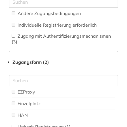
Zeitung (0
)
Militärwissenschaft (0)
wirtschaftsinformation (14)
Andere Zugangsbedingungen
Zeitungs-, Zeitschriftenbibliographie (0
)
Musikwissenschaft (0)
wirtschaftswissenschaften (8)
Individuelle Registrierung erforderlich
Natur- und Umweltschutz (0)
Zugang mit Authentifizierungsmechanismen
Ostasienwissenschaften (Japanologie,
(3)
Koreastudien, Sinologie) (0)
Pädagogik (0)
Zugangsform (2)
▲
Philosophie (0)
Physik (0)
EZProxy
Politologie (0)
Einzelplatz
Psychologie (0)
HAN
Rechtswissenschaft (0)
Romanistik (0)
Link mit Registrierung (1)