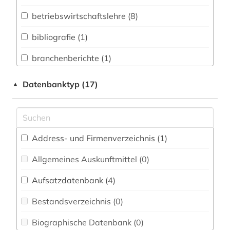
Biologie, Biotechnologie (0)
betriebswirtschaftslehre (8)
Buch- und Bibliothekswesen,
Informationswissenschaft (1)
bibliografie (1)
Chemie und Pharmazie (0)
branchenberichte (1)
Elektrotechnik, Elektronik, Nachrichtentechnik
brancheninformation (1)
Datenbanktyp (17)
▲
(0)
branchenprofil (1)
Energietechnik (0)
börseninformation (1)
Ethnologie (0)
Address- und Firmenverzeichnis (1
)
finanzinformation (2)
Geographie (0)
Allgemeines Auskunftmittel (0
)
finanzinformationssystem (1)
Geowissenschaften (0)
Aufsatzdatenbank (4
)
firma (1)
Germanistik. Niederlandistik. Skandinavistik
(0)
Bestandsverzeichnis (0
)
firmeninformation (1)
Geschichte (0)
Biographische Datenbank (0
)
förderprogramm (1)