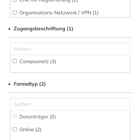
Slavistik (0)
Organisations-Netzwerk / VPN (1)
Shibboleth
Soziologie (1)
Zugangsbeschriftung (1)
▲
Zugriff vor Ort
Sport (1)
Technik (1)
Campusnetz (3)
Theologie und Religionswissenschaften (0)
Werkstoffwissenschaften und
Fertigungstechnik (0)
Formaltyp (2)
▲
Wirtschaftswissenschaften (14)
Wissenschaftskunde, Forschung, Hochschul-,
Museumswesen (0)
Datenträger (0
)
Online (2
)