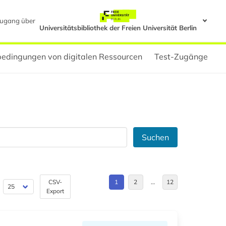
ugang über
Universitätsbibliothek der Freien Universität Berlin
edingungen von digitalen Ressourcen
Test-Zugänge
Suchen
CSV-
1
2
…
12
Export