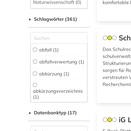
Naturwissenschaft (0)
komfortable 
Allgemeine und
Schlagwörter (361)
fachübergreifende
▲
Datenbanken (20)
Sch
Allgemeine und
vergleichende Sprach-
und
Das Schulrec
abfall (1)
Literaturwissenschaft.
schulverwalt
Indogermanistik.
abfallverwertung (1)
Strukturieru
Außereuropäische
sorgen für Re
Sprachen und
abkürzung (1)
verstreuten 
Literaturen (5)
Recherchemög
Anglistik.
abkürzungsverzeichnis
Amerikanistik (13)
(1)
Archäologie (0)
adressbuch (1)
Datenbanktyp (17)
▲
Architektur,
iG 
Bauingenieur- und
agrarwissenschaften
Vermessungswesen (4)