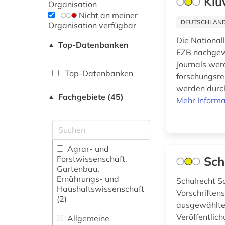
Klu
Organisation
Nicht an meiner
DEUTSCHLANDW
Organisation verfügbar
Die National
Top-Datenbanken
▲
EZB nachgewi
Journals wer
Top-Datenbanken
forschungsre
werden durch
Fachgebiete (45)
▲
Mehr Informa
Agrar- und
Forstwissenschaft,
Sch
Gartenbau,
Ernährungs- und
Schulrecht S
Haushaltswissenschaft
Vorschriften
(2)
ausgewählten 
Veröffentlich
Allgemeine