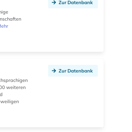
Zur Datenbank
hige
enschaften
ehr
Zur Datenbank
schsprachigen
100 weiteren
nd
eweiligen