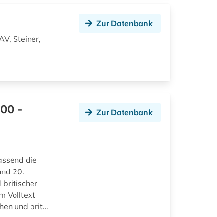
Zur Datenbank
V, Steiner,
00 -
Zur Datenbank
assend die
und 20.
 britischer
m Volltext
en und brit...