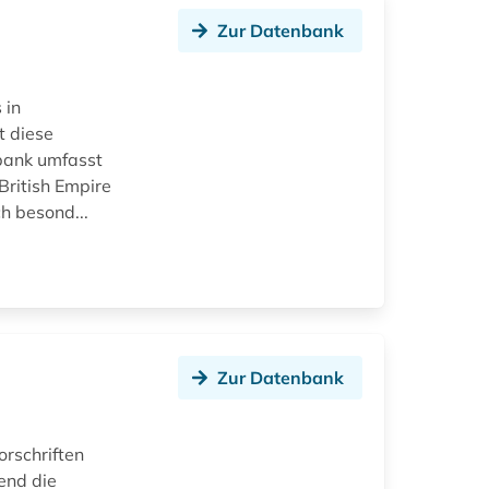
Zur Datenbank
 in
t diese
nbank umfasst
British Empire
h besond...
Zur Datenbank
orschriften
fend die