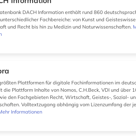
H Information
datenbank DACH Information enthält rund 860 deutschsprac
n unterschiedlicher Fachbereiche: von Kunst und Geisteswiss
aft und Recht bis hin zu Medizin und Naturwissenschaften.
M
n
bra
 größten Plattformen für digitale Fachinformationen im deut
 die Plattform Inhalte von Nomos, C.H.Beck, VDI und über 
wie den Fachgebieten Recht, Wirtschaft, Geistes-, Sozial- u
chaften. Volltextzugang abhängig vom Lizenzumfang der j
Mehr Informationen