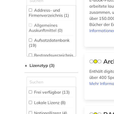
E-Book-Platt
(1)
arbeitete la
Biologie,
Address- und
alltag (2)
zusammen, um
Biotechnologie (0)
Firmenverzeichnis (1
)
über 150.000
altdänisch (1)
Buch- und
Bücher der E
Allgemeines
Bibliothekswesen,
Auskunftmittel (0
)
Informatione
altfäröisch (1)
Informationswissenschaft
(0)
Aufsatzdatenbank
altgutnisch (1)
(19
)
Chemie und
altisländisch (1)
Pharmazie (1)
Bestandsverzeichnis
Arc
(2
)
altnorwegisch (1)
Elektrotechnik,
Lizenztyp (3)
▲
Elektronik,
Biographische
Enthält digi
altschwedisch (1)
Nachrichtentechnik (0)
Datenbank (1
)
über 400 Spe
Mehr Informa
analyse (1)
Energietechnik (1)
Buchhandelsverzeichnis
Frei verfügbar (13)
anwalt (1)
Ethnologie (3)
(0
)
Lokale Lizenz (8)
arbeitsrecht (7)
Disziplinäre
Geographie (0)
Forschungsdatenrepositorien
Nationallizenz (4)