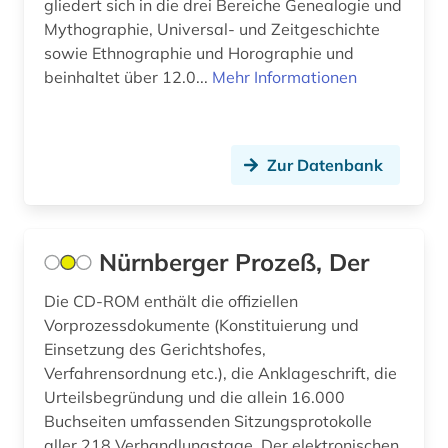
gliedert sich in die drei Bereiche Genealogie und
Mythographie, Universal- und Zeitgeschichte
geistesleben (3)
sowie Ethnographie und Horographie und
geisteswissenschaften (2)
beinhaltet über 12.0...
Mehr Informationen
gender (1)
generalkapitel (1)
Zur Datenbank
genf (1)
geowissenschaften (1)
Nürnberger Prozeß, Der
germanistik (2)
Die CD-ROM enthält die offiziellen
gesamtausgabe (2)
Vorprozessdokumente (Konstituierung und
Einsetzung des Gerichtshofes,
geschiche 1986-2000 (1)
Verfahrensordnung etc.), die Anklageschrift, die
Urteilsbegründung und die allein 16.000
geschichte (79)
Buchseiten umfassenden Sitzungsprotokolle
geschichte &lt;1493-1878&gt; (1)
aller 218 Verhandlungstage. Der elektronischen