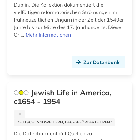
datenauswertung (1)
Dublin. Die Kollektion dokumentiert die
vielfältigen reformatorischen Strömungen im
ddr (2)
frühneuzeitlichen Ungarn in der Zeit der 1540er
demotisch (2)
Jahre bis zur Mitte des 17. Jahrhunderts. Diese
Ori...
Mehr Informationen
deportation (1)
design (1)
Zur Datenbank
dessau (1)
deutsch (4)
deutscher idealismus (1)
Jewish Life in America,
c1654 - 1954
deutschland (43)
FID
deutschland (ddr) (2)
DEUTSCHLANDWEIT FREI, DFG-GEFÖRDERTE LIZENZ
deutschland (ddr). ministerium für
Die Datenbank enthält Quellen zu
staatssicherheit (1)