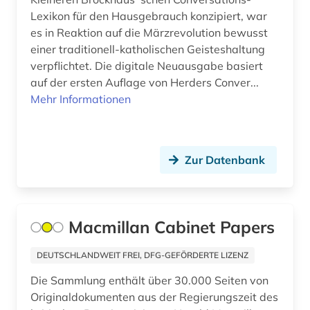
geschichte 1692-1998 (1)
Lexikon für den Hausgebrauch konzipiert, war
geschichte 1700-1900 (2)
es in Reaktion auf die Märzrevolution bewusst
einer traditionell-katholischen Geisteshaltung
geschichte 1732-1754 (1)
verpflichtet. Die digitale Neuausgabe basiert
auf der ersten Auflage von Herders Conver...
geschichte 1740-1945 (1)
Mehr Informationen
geschichte 1747-1896 (1)
geschichte 1751-1772 (1)
Zur Datenbank
geschichte 1789-1960 (1)
geschichte 1792-1918 (1)
Macmillan Cabinet Papers
geschichte 1797-1947 (1)
DEUTSCHLANDWEIT FREI, DFG-GEFÖRDERTE LIZENZ
geschichte 1818-1889 (1)
Die Sammlung enthält über 30.000 Seiten von
geschichte 1832-1901 (1)
Originaldokumenten aus der Regierungszeit des