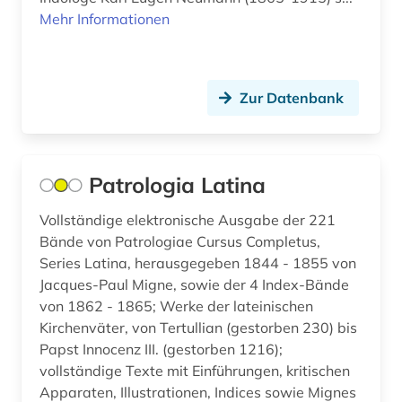
Mehr Informationen
flucht (1)
flugschrift (4)
forschung (1)
Zur Datenbank
fortifikation (1)
fotografie (2)
Patrologia Latina
fotographie (1)
Vollständige elektronische Ausgabe der 221
fragment (4)
Bände von Patrologiae Cursus Completus,
Series Latina, herausgegeben 1844 - 1855 von
frankreich (16)
Jacques-Paul Migne, sowie der 4 Index-Bände
von 1862 - 1865; Werke der lateinischen
französisch (5)
Kirchenväter, von Tertullian (gestorben 230) bis
Papst Innocenz III. (gestorben 1216);
französische revolution (1)
vollständige Texte mit Einführungen, kritischen
frau (1)
Apparaten, Illustrationen, Indices sowie Mignes