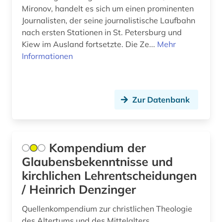
Mironov, handelt es sich um einen prominenten
baden-württemberg (1)
Korea (1)
Journalisten, der seine journalistische Laufbahn
nach ersten Stationen in St. Petersburg und
balkanromanistik (1)
Litauen (1)
Kiew im Ausland fortsetzte. Die Ze...
Mehr
baltikum (1)
Informationen
Mecklenburg-Vorpommern (1)
barock (1)
Mittelamerika (3)
barth, karl | theologe; hochschullehrer (2)
Niederlande (3)
Zur Datenbank
baurecht (1)
Niedersachsen (1)
bayern (1)
Norwegen (2)
Kompendium der
befestigung (1)
Glaubensbekenntnisse und
Oesterreich (12)
kirchlichen Lehrentscheidungen
belgien (1)
Ostasien (2)
/ Heinrich Denzinger
bericht (1)
Osteuropa (9)
Quellenkompendium zur christlichen Theologie
berlin (2)
des Altertums und des Mittelalters
Ostmitteleuropa (3)