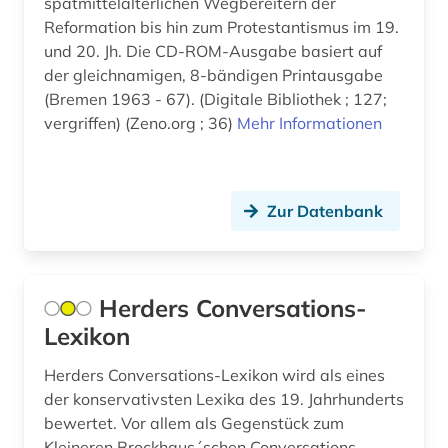
spätmittelalterlichen Wegbereitern der
Reformation bis hin zum Protestantismus im 19.
geschichte 1500-1800 (1)
und 20. Jh. Die CD-ROM-Ausgabe basiert auf
der gleichnamigen, 8-bändigen Printausgabe
geschichte 1500-1850 (1)
(Bremen 1963 - 67). (Digitale Bibliothek ; 127;
geschichte 1500-1970 (1)
vergriffen) (Zeno.org ; 36)
Mehr Informationen
geschichte 1500-2000 (1)
geschichte 1521-1618 (1)
Zur Datenbank
geschichte 1550-1630 (1)
geschichte 1554 – 2007 (1)
Herders Conversations-
geschichte 1570-1732 (1)
Lexikon
geschichte 1600-1995 (1)
Herders Conversations-Lexikon wird als eines
der konservativsten Lexika des 19. Jahrhunderts
geschichte 1654-1954 (2)
bewertet. Vor allem als Gegenstück zum
Kleineren Brockhaus´schen Conversations-