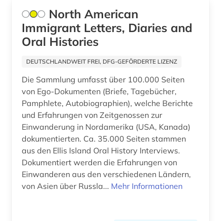
erster weltkrieg (4)
North American
Immigrant Letters, Diaries and
erzdiözese münchen und freising (1)
Oral Histories
erzkanzler (1)
DEUTSCHLANDWEIT FREI, DFG-GEFÖRDERTE LIZENZ
ethnosoziologie (1)
Die Sammlung umfasst über 100.000 Seiten
europa (14)
von Ego-Dokumenten (Briefe, Tagebücher,
Pamphlete, Autobiographien), welche Berichte
europäische union (4)
und Erfahrungen von Zeitgenossen zur
Einwanderung in Nordamerika (USA, Kanada)
euthanasie (1)
dokumentierten. Ca. 35.000 Seiten stammen
evangelische theologie (1)
aus den Ellis Island Oral History Interviews.
Dokumentiert werden die Erfahrungen von
exil (2)
Einwanderen aus den verschiedenen Ländern,
von Asien über Russla...
Mehr Informationen
exponat (1)
expressionismus (1)