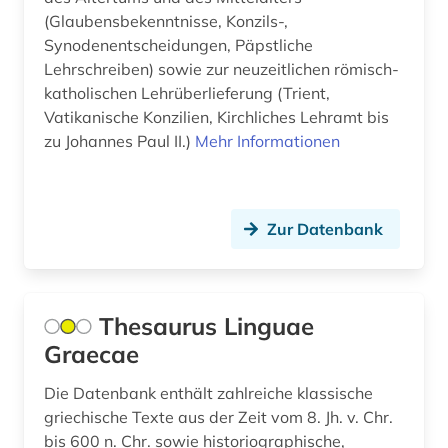
(Glaubensbekenntnisse, Konzils-,
besatzung (1)
Palaestina (1)
Synodenentscheidungen, Päpstliche
Lehrschreiben) sowie zur neuzeitlichen römisch-
beschluss (1)
Polen (8)
katholischen Lehrüberlieferung (Trient,
besetzung (1)
Vatikanische Konzilien, Kirchliches Lehramt bis
Rheinland-Pfalz (1)
zu Johannes Paul II.)
Mehr Informationen
bibel (2)
Roemisches Reich (2)
bibliografie (3)
Russland, Sowjetunion (6)
Zur Datenbank
bibliografie 1945 (1)
Saarland (1)
bibliographie (8)
Sachsen (6)
bibliographie 1570-1732 (1)
Thesaurus Linguae
Schleswig-Holstein (1)
Graecae
bibliothek (3)
Schweden (3)
Die Datenbank enthält zahlreiche klassische
bildarchiv (1)
Schweiz (5)
griechische Texte aus der Zeit vom 8. Jh. v. Chr.
bildliche darstellung (1)
bis 600 n. Chr. sowie historiographische,