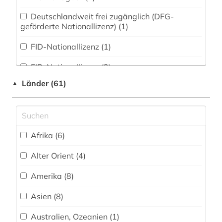
arbeiterklasse (1)
Deutschlandweit frei zugänglich (DFG-
geförderte Nationallizenz) (1)
arbeitsrecht (3)
FID-Nationallizenz (1)
architektur (2)
FID-Nationallizenz (2)
archiv (10)
Länder (61)
▲
FID-Nationallizenz (1)
archäologie (2)
frei verfügbar (45)
argentinien (1)
Nationallizenz (1)
aristoteles (3)
Afrika (6)
Nationallizenz (8)
armenfürsorge (1)
Alter Orient (4)
Nationallizenz-Login für registrierte
armenien (2)
Amerika (8)
Einzelpersonen (1)
arzneimittel (1)
Asien (8)
Nationallizenz-Login für registrierte
Einzelpersonen (8)
asien (2)
Australien, Ozeanien (1)