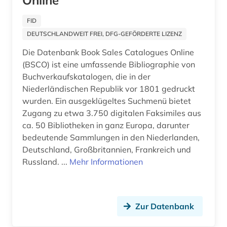
Online
edition (1)
FID
eichstätt (1)
DEUTSCHLANDWEIT FREI, DFG-GEFÖRDERTE LIZENZ
einstein (1)
Die Datenbank Book Sales Catalogues Online
(BSCO) ist eine umfassende Bibliographie von
einwanderer (1)
Buchverkaufskatalogen, die in der
einwanderung (1)
Niederländischen Republik vor 1801 gedruckt
wurden. Ein ausgeklügeltes Suchmenü bietet
eisenbahn (1)
Zugang zu etwa 3.750 digitalen Faksimiles aus
ca. 50 Bibliotheken in ganz Europa, darunter
elektronische bibliothek (5)
bedeutende Sammlungen in den Niederlanden,
elektronische publikation (3)
Deutschland, Großbritannien, Frankreich und
Russland. ...
Mehr Informationen
elektronische ressource (1)
elektronische zeitschrift (2)
Zur Datenbank
elektronische zeitung (1)