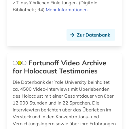
z.T. ausführlichen Einleitungen. (Digitale
Bibliothek ; 94)
Mehr Informationen
böhmen (1)
bürgerrechtsbewegung (1)
bürgerschaft (1)
Zur Datenbank
calvin (1)
calvin, jean | theologe; reformator (1)
Fortunoff Video Archive
for Holocaust Testimonies
carl de (1)
cd-rom (2)
Die Datenbank der Yale University beinhaltet
ca. 4500 Video-Interviews mit Überlebenden
chemie (5)
des Holocaust mit einer Gesamtdauer von über
12.000 Stunden und in 22 Sprachen. Die
china (2)
Interviewten berichten über das Überleben im
Versteck und in den Konzentrations- und
christentum (4)
Vernichtungslagern sowie über ihre Erfahrungen