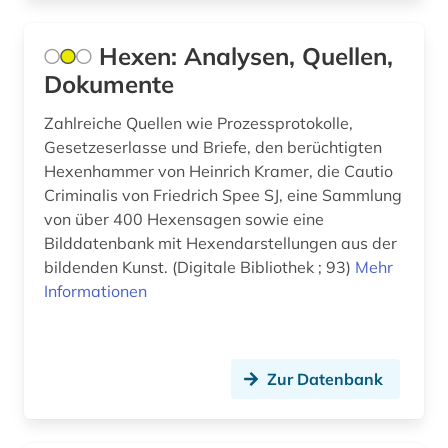
elektronisches buch (12)
Hexen: Analysen, Quellen,
england (3)
Dokumente
englisch (2)
Zahlreiche Quellen wie Prozessprotokolle,
enteignung (2)
Gesetzeserlasse und Briefe, den berüchtigten
Hexenhammer von Heinrich Kramer, die Cautio
entnazifizierung (1)
Criminalis von Friedrich Spee SJ, eine Sammlung
entscheidsammlung (1)
von über 400 Hexensagen sowie eine
Bilddatenbank mit Hexendarstellungen aus der
entscheidung (1)
bildenden Kunst. (Digitale Bibliothek ; 93)
Mehr
Informationen
entscheidungssammlung (1)
enzyklopädie (9)
epigraphik (8)
Zur Datenbank
erinnerung (1)