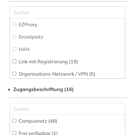
anthologie (7)
Slavistik (6)
antike (9)
EZProxy
Soziologie (16)
antike religionen (1)
Einzelplatz
Sport (1)
antisemitismus (1)
HAN
Technik (6)
apartheid (2)
Link mit Registrierung (19)
Theologie und Religionswissenschaften (59)
apologetik (1)
Werkstoffwissenschaften und
Organisations-Netzwerk / VPN (5)
aquarell (1)
Fertigungstechnik (2)
Shibboleth
Zugangsbeschriftung (16)
▲
arabisch (1)
Wirtschaftswissenschaften (4)
Zugriff vor Ort
arabische literatur (1)
Wissenschaftskunde, Forschung, Hochschul-,
Museumswesen (5)
arabische philosophie (1)
Campusnetz (48)
arbeiterin (1)
Frei verfügbar (1)