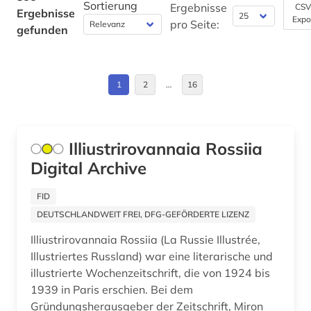
Sortierung
Ergebnisse
CSV
Ergebnisse
ausländisches kulturgut (1)
Expo
Europa (17)
pro Seite:
gefunden
australien (1)
Finnland (1)
auswanderung (2)
Frankreich (17)
1
2
…
16
autobiografie (1)
Griechenland (Altertum) (7)
autobiografische literatur (2)
Großbritannien (16)
Illiustrirovannaia Rossiia
außenministerium (1)
Digital Archive
Hamburg (1)
außenpolitik (6)
Island (1)
FID
außenwirtschaftsrecht (1)
DEUTSCHLANDWEIT FREI, DFG-GEFÖRDERTE LIZENZ
Israel (3)
Illiustrirovannaia Rossiia (La Russie Illustrée,
avantgarde (1)
Italien (9)
Illustriertes Russland) war eine literarische und
avestisch (1)
illustrierte Wochenzeitschrift, die von 1924 bis
Japan (1)
1939 in Paris erschien. Bei dem
bach (2)
Gründungsherausgeber der Zeitschrift, Miron
Kanada (1)