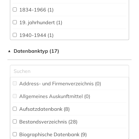
Biologie, Biotechnologie (4)
1834-1966 (1)
Buch- und Bibliothekswesen,
Informationswissenschaft (16)
19. jahrhundert (1)
Chemie und Pharmazie (4)
1940-1944 (1)
Elektrotechnik, Elektronik, Nachrichtentechnik
1948-1980 (1)
Datenbanktyp (17)
▲
(3)
1948-1992 (1)
Energietechnik (2)
1963-1965 (2)
Ethnologie (9)
Address- und Firmenverzeichnis (0
)
abgeordnetenhaus (1)
Geographie (10)
Allgemeines Auskunftmittel (0
)
abgeordneter (1)
Geowissenschaften (2)
Aufsatzdatenbank (8
)
adel (1)
Germanistik. Niederlandistik. Skandinavistik
(8)
Bestandsverzeichnis (28
)
afghanistan (1)
Geschichte (207)
Biographische Datenbank (9
)
afrika (4)