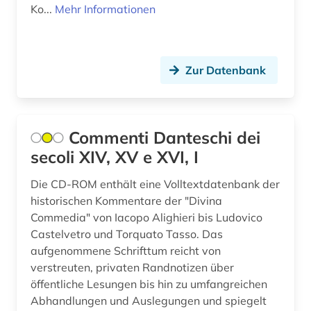
Ko...
Mehr Informationen
frauen (1)
frauenbewegung (5)
Zur Datenbank
frauenforschung (1)
frauenfrage (2)
freier deutscher gewerkschaftsbund (1)
Commenti Danteschi dei
secoli XIV, XV e XVI, I
freiwilliger (1)
Die CD-ROM enthält eine Volltextdatenbank der
freizeit (1)
historischen Kommentare der "Divina
friede (1)
Commedia" von Iacopo Alighieri bis Ludovico
Castelvetro und Torquato Tasso. Das
friedenssicherung (1)
aufgenommene Schrifttum reicht von
verstreuten, privaten Randnotizen über
friedenstheologie (1)
öffentliche Lesungen bis hin zu umfangreichen
Abhandlungen und Auslegungen und spiegelt
friedensvertrag (1)