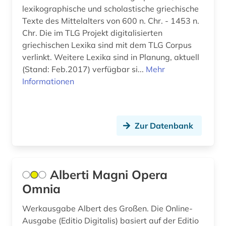
Serbien (1)
lexikographische und scholastische griechische
bildsammlung (1)
Texte des Mittelalters von 600 n. Chr. - 1453 n.
Spanien (2)
Chr. Die im TLG Projekt digitalisierten
bildungswesen (1)
Suedamerika (3)
griechischen Lexika sind mit dem TLG Corpus
verlinkt. Weitere Lexika sind in Planung, aktuell
biologie (1)
Suedasien (2)
(Stand: Feb.2017) verfügbar si...
Mehr
bonaparte (familie) (1)
Informationen
Suedostasien (2)
bosnien und herzegowina (1)
Suedosteuropa (2)
brandenburg (1)
Thueringen (1)
Zur Datenbank
brasilien (1)
Tschechische Republik (3)
bremen (2)
Tuerkei (1)
Alberti Magni Opera
brief (1)
Omnia
USA (13)
briefsammlung (6)
Ukraine (2)
Werkausgabe Albert des Großen. Die Online-
Ausgabe (Editio Digitalis) basiert auf der Editio
briefwechsel (2)