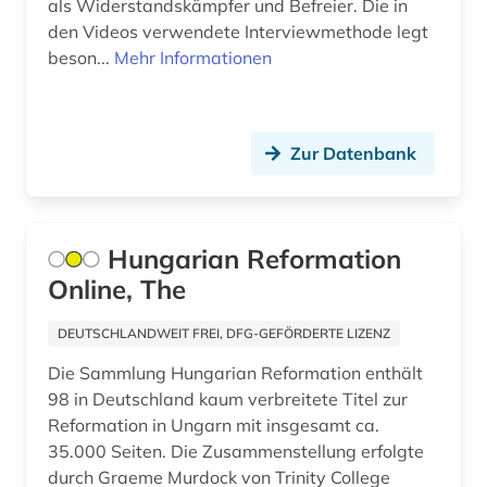
christliche existenz (1)
als Widerstandskämpfer und Befreier. Die in
den Videos verwendete Interviewmethode legt
christliche literatur (5)
beson...
Mehr Informationen
church missionary society <london> (1)
churchill, winston (1)
Zur Datenbank
cia (1)
commonwealth (1)
Hungarian Reformation
company london (1)
Online, The
constance-marie de *1767-1845* (1)
DEUTSCHLANDWEIT FREI, DFG-GEFÖRDERTE LIZENZ
dante (2)
Die Sammlung Hungarian Reformation enthält
98 in Deutschland kaum verbreitete Titel zur
dante <alighieri> (1)
Reformation in Ungarn mit insgesamt ca.
datenanalyse (1)
35.000 Seiten. Die Zusammenstellung erfolgte
durch Graeme Murdock von Trinity College