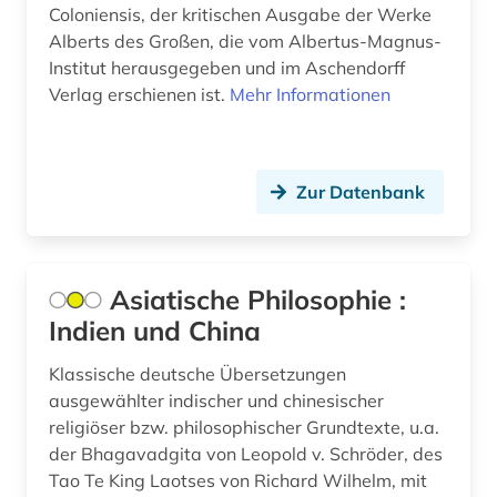
Ungarn (1)
Coloniensis, der kritischen Ausgabe der Werke
britisch-indien (1)
Alberts des Großen, die vom Albertus-Magnus-
Zypern (1)
Institut herausgegeben und im Aschendorff
brockhaus (1)
Verlag erschienen ist.
Mehr Informationen
buch (1)
buchauktion (1)
Zur Datenbank
buchdruck (1)
buchwissenschaft (1)
Asiatische Philosophie :
buddha (1)
Indien und China
buddhismus (1)
Klassische deutsche Übersetzungen
ausgewählter indischer und chinesischer
bundeskanzleramt (1)
religiöser bzw. philosophischer Grundtexte, u.a.
bundestag (1)
der Bhagavadgita von Leopold v. Schröder, des
Tao Te King Laotses von Richard Wilhelm, mit
bundesversammlung (1)