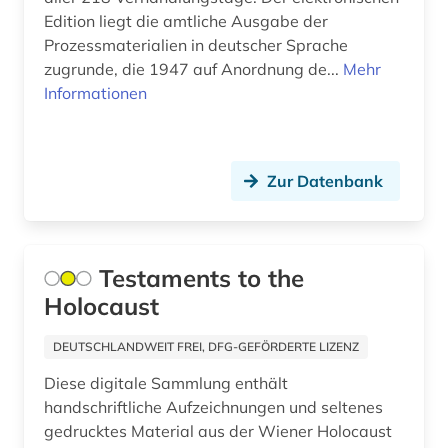
Edition liegt die amtliche Ausgabe der
geschichte &lt;1540-1650&gt; (1)
Prozessmaterialien in deutscher Sprache
zugrunde, die 1947 auf Anordnung de...
Mehr
geschichte &lt;1560-1599&gt; (1)
Informationen
geschichte &lt;1599-1947&gt; (1)
geschichte &lt;1688-2004&gt; (1)
Zur Datenbank
geschichte &lt;1957-1963&gt; (1)
geschichte 1000-1800 (1)
Testaments to the
geschichte 1073-1085 (1)
Holocaust
geschichte 1200-1945 (1)
DEUTSCHLANDWEIT FREI, DFG-GEFÖRDERTE LIZENZ
geschichte 1200-2000 (1)
Diese digitale Sammlung enthält
geschichte 1232-2001 (1)
handschriftliche Aufzeichnungen und seltenes
gedrucktes Material aus der Wiener Holocaust
geschichte 1272-1509 (1)