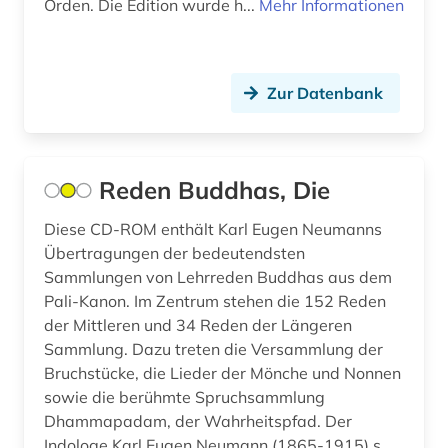
Orden. Die Edition wurde h...
Mehr Informationen
fid asien (2)
fid geschichtswissenschaft (4)
Zur Datenbank
fid jüdische studien (1)
fid nahost-, nordafrika- und islamstudien (1)
fid ost-, ostmittel- und südosteuropa (2)
Reden Buddhas, Die
fid religionswissenschaft (1)
Diese CD-ROM enthält Karl Eugen Neumanns
Übertragungen der bedeutendsten
film (1)
Sammlungen von Lehrreden Buddhas aus dem
Pali-Kanon. Im Zentrum stehen die 152 Reden
filmarchiv (1)
der Mittleren und 34 Reden der Längeren
finanzpolitik (1)
Sammlung. Dazu treten die Versammlung der
Bruchstücke, die Lieder der Mönche und Nonnen
finck von finckenstein (familie) (1)
sowie die berühmte Spruchsammlung
Dhammapadam, der Wahrheitspfad. Der
finnland (1)
Indologe Karl Eugen Neumann (1865-1915) s...