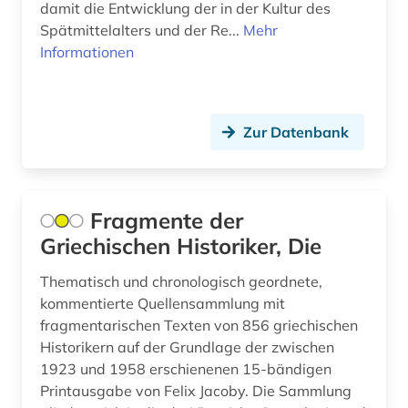
damit die Entwicklung der in der Kultur des
fränkisches reich (3)
Spätmittelalters und der Re...
Mehr
Informationen
frömmigkeit (1)
frühes christentum (1)
Zur Datenbank
funde (1)
gabriel (1)
galloromanistik (6)
Fragmente der
Griechischen Historiker, Die
garcía márquez (1)
Thematisch und chronologisch geordnete,
gebäude (1)
kommentierte Quellensammlung mit
gedächtnis (2)
fragmentarischen Texten von 856 griechischen
Historikern auf der Grundlage der zwischen
gefühl (1)
1923 und 1958 erschienenen 15-bändigen
Printausgabe von Felix Jacoby. Die Sammlung
geheimdienst (3)