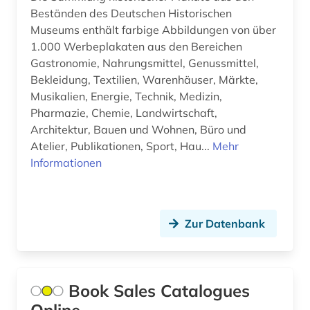
dogmatik (1)
Beständen des Deutschen Historischen
Museums enthält farbige Abbildungen von über
dohna (familie) (1)
1.000 Werbeplakaten aus den Bereichen
dokument (1)
Gastronomie, Nahrungsmittel, Genussmittel,
Bekleidung, Textilien, Warenhäuser, Märkte,
dominikaner (1)
Musikalien, Energie, Technik, Medizin,
Pharmazie, Chemie, Landwirtschaft,
dreyfus-affäre (1)
Architektur, Bauen und Wohnen, Büro und
drittes reich (1)
Atelier, Publikationen, Sport, Hau...
Mehr
Informationen
druck (1)
druckgraphik (1)
Zur Datenbank
dvd-rom (1)
dänemark (4)
dī (1)
Book Sales Catalogues