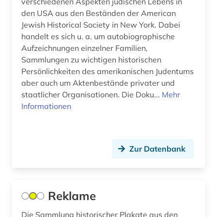
verschiedenen Aspekten jüdischen Lebens in
deutschland (gebiet unter alliierter besatzung,
den USA aus den Beständen der American
sowjetische zone) (1)
Jewish Historical Society in New York. Dabei
handelt es sich u. a. um autobiographische
deutschland <bundesrepublik> (1)
Aufzeichnungen einzelner Familien,
Sammlungen zu wichtigen historischen
deutschland. bundesrat (1)
Persönlichkeiten des amerikanischen Judentums
deutschland. deutscher bundestag (1)
aber auch um Aktenbestände privater und
staatlicher Organisationen. Die Doku...
Mehr
digha-nikaya (1)
Informationen
digitale edition (1)
digitalisat (3)
Zur Datenbank
digitalisierung (6)
diplomatie (1)
Reklame
divina commedia (3)
Die Sammlung historischer Plakate aus den