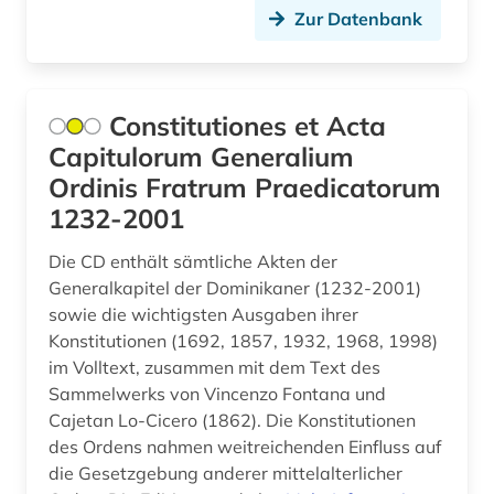
fachsprache (1)
Zur Datenbank
fahrrad (1)
faksimile (2)
Constitutiones et Acta
Capitulorum Generalium
familie (1)
Ordinis Fratrum Praedicatorum
familienrecht (1)
1232-2001
feldpost (1)
Die CD enthält sämtliche Akten der
Generalkapitel der Dominikaner (1232-2001)
feminismus (4)
sowie die wichtigsten Ausgaben ihrer
ferdinand gregorovius (1)
Konstitutionen (1692, 1857, 1932, 1968, 1998)
im Volltext, zusammen mit dem Text des
fernsehsendung (1)
Sammelwerks von Vincenzo Fontana und
Cajetan Lo-Cicero (1862). Die Konstitutionen
fid altertumswissenschaften - propylaeum (1)
des Ordens nahmen weitreichenden Einfluss auf
fid anglo-american culture (1)
die Gesetzgebung anderer mittelalterlicher