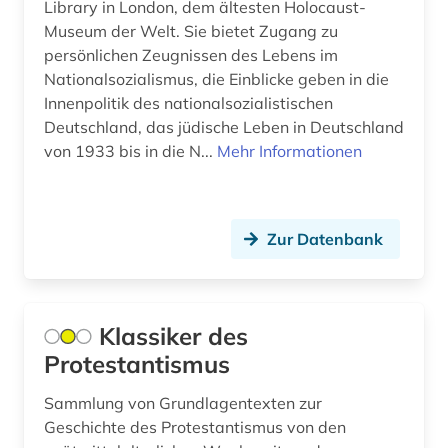
Library in London, dem ältesten Holocaust-
Museum der Welt. Sie bietet Zugang zu
geschichte 1275-1504 (1)
persönlichen Zeugnissen des Lebens im
geschichte 1298-1810 (1)
Nationalsozialismus, die Einblicke geben in die
Innenpolitik des nationalsozialistischen
geschichte 1300-1600 (1)
Deutschland, das jüdische Leben in Deutschland
von 1933 bis in die N...
Mehr Informationen
geschichte 1356-1800 (1)
geschichte 1400-1700 (1)
Zur Datenbank
geschichte 1420-1600 (1)
geschichte 1450-1800 (1)
geschichte 1480-1900 (1)
Klassiker des
Protestantismus
geschichte 1485-1788 (1)
Sammlung von Grundlagentexten zur
geschichte 1500 – 1800 (1)
Geschichte des Protestantismus von den
geschichte 1500-1700 (1)