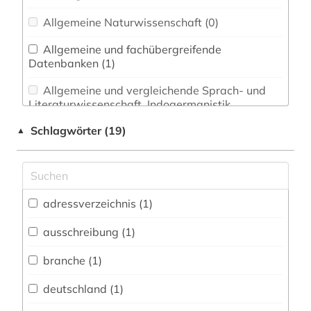
Allgemeine Naturwissenschaft (0)
Allgemeine und fachübergreifende
Datenbanken (1)
Allgemeine und vergleichende Sprach- und
Literaturwissenschaft. Indogermanistik.
Außereuropäische Sprachen und Literaturen (0)
Schlagwörter (19)
▲
Anglistik. Amerikanistik (0)
Archäologie (0)
Architektur, Bauingenieur- und
adressverzeichnis (1)
Vermessungswesen (0)
ausschreibung (1)
Biologie, Biotechnologie (0)
branche (1)
Buch- und Bibliothekswesen,
Informationswissenschaft (0)
deutschland (1)