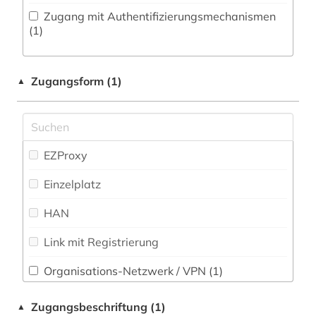
Zugang mit Authentifizierungsmechanismen
Ostasienwissenschaften (Japanologie,
(1)
Koreastudien, Sinologie) (0)
Pädagogik (0)
Zugangsform (1)
▲
Philosophie (0)
Physik (0)
EZProxy
Politologie (0)
Einzelplatz
Psychologie (0)
HAN
Rechtswissenschaft (0)
Link mit Registrierung
Romanistik (0)
Slavistik (0)
Organisations-Netzwerk / VPN (1)
Shibboleth
Soziologie (0)
Zugangsbeschriftung (1)
▲