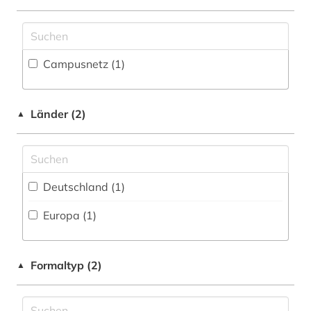
Zugriff vor Ort
Sport (0)
Technik (0)
Campusnetz (1)
Theologie und Religionswissenschaften (0)
Werkstoffwissenschaften und
Fertigungstechnik (0)
Länder (2)
▲
Wirtschaftswissenschaften (3)
Wissenschaftskunde, Forschung, Hochschul-,
Museumswesen (0)
Deutschland (1)
Europa (1)
Formaltyp (2)
▲