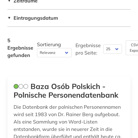
Zeiträume
▼
Ostasienwissenschaften (Japanologie,
Koreastudien, Sinologie) (0)
Eintragungsdatum
▼
Pädagogik (0)
5
Philosophie (0)
Sortierung
Ergebnisse
CSV
Ergebnisse
Expo
pro Seite:
gefunden
Physik (0)
Politologie (0)
Psychologie (0)
Baza Osób Polskich -
Rechtswissenschaft (0)
Polnische Personendatenbank
Romanistik (0)
Die Datenbank der polnischen Personennamen
wird seit 1983 von Dr. Rainer Berg aufgebaut.
Slavistik (2)
Als eine Sammlung von Word-Listen
entstanden, wurde sie in neuerer Zeit in die
Soziologie (0)
Datenbankform überführt und enthält heute ca.