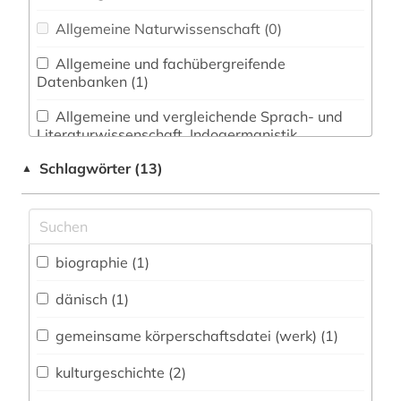
Allgemeine Naturwissenschaft (0)
Allgemeine und fachübergreifende
Datenbanken (1)
Allgemeine und vergleichende Sprach- und
Literaturwissenschaft. Indogermanistik.
Außereuropäische Sprachen und Literaturen (1)
Schlagwörter (13)
▲
Anglistik. Amerikanistik (0)
Archäologie (0)
Architektur, Bauingenieur- und
biographie (1)
Vermessungswesen (0)
dänisch (1)
Biologie, Biotechnologie (0)
gemeinsame körperschaftsdatei (werk) (1)
Buch- und Bibliothekswesen,
Informationswissenschaft (1)
kulturgeschichte (2)