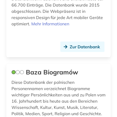
Sport (0)
66.700 Einträge. Die Datenbank wurde 2015
abgeschlossen. Die Webpräsenz ist in
Technik (0)
responsiven Design für jede Art mobiler Geräte
optimiert.
Mehr Informationen
Theologie und Religionswissenschaften (0)
Werkstoffwissenschaften und
Fertigungstechnik (0)
Zur Datenbank
Wirtschaftswissenschaften (0)
Wissenschaftskunde, Forschung, Hochschul-,
Museumswesen (0)
Baza Biogramów
Diese Datenbank der polnischen
Personennamen verzeichnet Biogramme
wichtiger Persönlichkeiten aus und zu Polen vom
16. Jahrhundert bis heute aus den Bereichen
Wissenschaft, Kultur, Kunst, Musik, Literatur,
Politik, Medien, Sport, Religion und Geschichte.